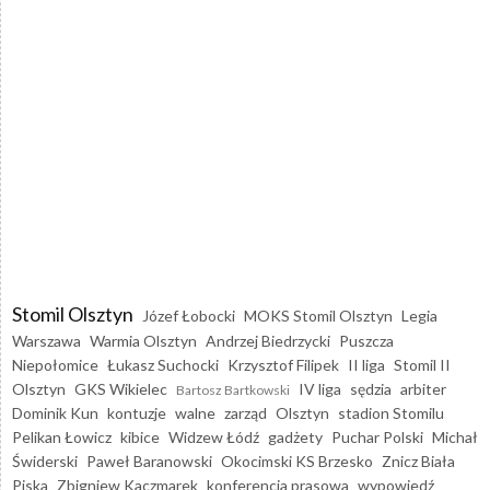
Stomil Olsztyn
Józef Łobocki
MOKS Stomil Olsztyn
Legia
Warszawa
Warmia Olsztyn
Andrzej Biedrzycki
Puszcza
Niepołomice
Łukasz Suchocki
Krzysztof Filipek
II liga
Stomil II
Olsztyn
GKS Wikielec
IV liga
sędzia
arbiter
Bartosz Bartkowski
Dominik Kun
kontuzje
walne
zarząd
Olsztyn
stadion Stomilu
Pelikan Łowicz
kibice
Widzew Łódź
gadżety
Puchar Polski
Michał
Świderski
Paweł Baranowski
Okocimski KS Brzesko
Znicz Biała
Piska
Zbigniew Kaczmarek
konferencja prasowa
wypowiedź