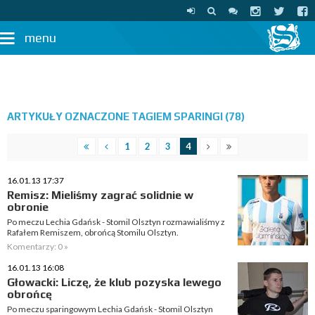
menu
ARTYKUŁY OZNACZONE TAGIEM SPARINGI (78)
1
2
3
4
16.01.13 17:37
Remisz: Mieliśmy zagrać solidnie w
obronie
Po meczu Lechia Gdańsk - Stomil Olsztyn rozmawialiśmy z
Rafałem Remiszem, obrońcą Stomilu Olsztyn.
Komentarzy: 0 »
16.01.13 16:08
Głowacki: Liczę, że klub pozyska lewego
obrońcę
Po meczu sparingowym Lechia Gdańsk - Stomil Olsztyn