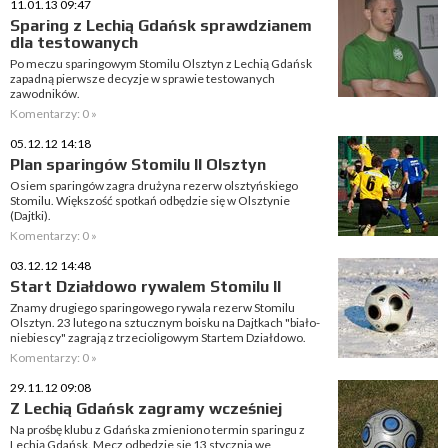
11.01.13 09:47
Sparing z Lechią Gdańsk sprawdzianem
dla testowanych
Po meczu sparingowym Stomilu Olsztyn z Lechią Gdańsk
zapadną pierwsze decyzje w sprawie testowanych
zawodników.
Komentarzy: 0 »
05.12.12 14:18
Plan sparingów Stomilu II Olsztyn
Osiem sparingów zagra drużyna rezerw olsztyńskiego
Stomilu. Większość spotkań odbędzie się w Olsztynie
(Dajtki).
Komentarzy: 0 »
03.12.12 14:48
Start Działdowo rywalem Stomilu II
Znamy drugiego sparingowego rywala rezerw Stomilu
Olsztyn. 23 lutego na sztucznym boisku na Dajtkach "biało-
niebiescy" zagrają z trzecioligowym Startem Działdowo.
Komentarzy: 0 »
29.11.12 09:08
Z Lechią Gdańsk zagramy wcześniej
Na prośbę klubu z Gdańska zmieniono termin sparingu z
Lechią Gdańsk. Mecz odbędzie się 13 stycznia we