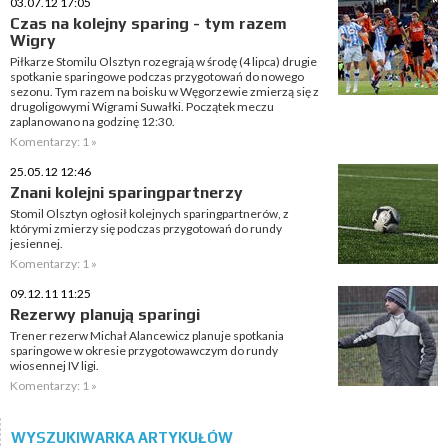
03.07.12 17:05
Czas na kolejny sparing - tym razem
Wigry
Piłkarze Stomilu Olsztyn rozegrają w środę (4 lipca) drugie
spotkanie sparingowe podczas przygotowań do nowego
sezonu. Tym razem na boisku w Węgorzewie zmierzą się z
drugoligowymi Wigrami Suwałki. Początek meczu
zaplanowano na godzinę 12:30.
Komentarzy: 1 »
25.05.12 12:46
Znani kolejni sparingpartnerzy
Stomil Olsztyn ogłosił kolejnych sparingpartnerów, z
którymi zmierzy się podczas przygotowań do rundy
jesiennej.
Komentarzy: 1 »
09.12.11 11:25
Rezerwy planują sparingi
Trener rezerw Michał Alancewicz planuje spotkania
sparingowe w okresie przygotowawczym do rundy
wiosennej IV ligi.
Komentarzy: 1 »
WYSZUKIWARKA ARTYKUŁÓW