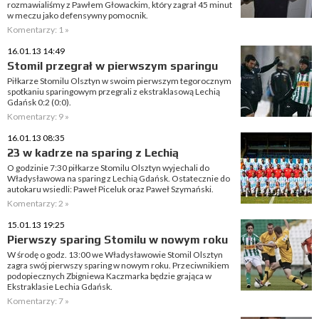
rozmawialiśmy z Pawłem Głowackim, który zagrał 45 minut
w meczu jako defensywny pomocnik.
Komentarzy: 1 »
16.01.13 14:49
Stomil przegrał w pierwszym sparingu
Piłkarze Stomilu Olsztyn w swoim pierwszym tegorocznym
spotkaniu sparingowym przegrali z ekstraklasową Lechią
Gdańsk 0:2 (0:0).
Komentarzy: 9 »
16.01.13 08:35
23 w kadrze na sparing z Lechią
O godzinie 7:30 piłkarze Stomilu Olsztyn wyjechali do
Władysławowa na sparing z Lechią Gdańsk. Ostatecznie do
autokaru wsiedli: Paweł Piceluk oraz Paweł Szymański.
Komentarzy: 2 »
15.01.13 19:25
Pierwszy sparing Stomilu w nowym roku
W środę o godz. 13:00 we Władysławowie Stomil Olsztyn
zagra swój pierwszy sparing w nowym roku. Przeciwnikiem
podopiecznych Zbigniewa Kaczmarka będzie grająca w
Ekstraklasie Lechia Gdańsk.
Komentarzy: 7 »