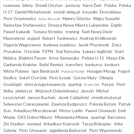
rozmowa
bilety
Stomil Olsztyn - juniorzy
Karol Żwir
Polska
Polska
U-17
Daniel Michałowski
stomil-sklep.pl
koszulki
Ekstraklasa
Piotr Grzymowicz
Mamry Giżycko
Wigry Suwałki
Artur Aluszyk
Radosław Stefanowicz
Drwęca Nowe Miasto Lubawskie
Dajtki
Paweł Łukasik
Tomasz Strzelec
trening
Świt Nowy Dwór
Mazowiecki
wyjazd
Robert Tunkiewicz
Andrzej Królikowski
Vęgoria Węgorzewo
budowa stadionu
Jacek Płuciennik
Znicz
Pruszków
Ostróda
PZPN
Stal Rzeszów
Łukasz Jegliński
Start
Nidzica
Błękitni Pasym
Artur Siemaszko
Polska U-15
Mazur Ełk
Garbarnia Kraków
Rafał Remisz
transfery
konkursy
konkurs
Wisła Puławy
Igor Biedrzycki
Huragan Morąg
Pogoń
Polonia Pasłęk
Siedlce
Sokół Ostróda
Piotr Łysiak
Gutów Mały
Olimpia
Grudziądz
obóz przygotowawczy
sparing
Pasym
Piotr
Erwin Sak
Skiba
plebiscyt
Wojciech Dziemidowicz
Jarocin
Michał
Leszczyński
Janusz Bucholc
Jacek Czałpiński
stomil.olsztyn.pl
Sylwester Czereszewski
Zawisza Bydgoszcz
Polonia Bytom
Patryk
Kun
Arkadiusz Mroczkowski
Motor Lublin
Paweł Głowacki
Emil
Wojda
DKS Dobre Miasto
Mławianka Mława
sparingi
Barczewo
Zin Stadion
wywiad
Arkadiusz Koprucki
Tęcza Biskupiec
Arka
Gdynia
Piotr Głowacki
Jagiellonia Białystok
Piotr Wypniewski