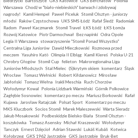
Biedrzycki
Bartoszyce
GKS Katowice
GKS Bełchatów
Polonia
Warszawa
Chodź w "biało-niebieskich" barwach i zdobywaj
nagrody!
Kamil Hempel
Paweł Piceluk
Stomil Olsztyn - juniorzy
młodsi
Raków Częstochowa
UKS SMS Łódź
Rafał Śledź
Radomiak
Radom
Paweł Kaczmarek
Stomil Travel
ŁKS Łódź
ŁKS Łomża
Rozwój Katowice
Piotr Darmochwał
Bez napinki
Odra Opole
Legia II Warszawa
stowarzyszenie "Stomil Ponad Wszystko"
Centralna Liga Juniorów
Dawid Mieczkowski
Rozmowa przed
meczem
Yasuhiro Katō
Olimpia II Elbląg
Kamil Kiereś
Polska U-21
Chrobry Głogów
Stomil Cup
felieton
Makroregionalna Liga
Juniorów Młodszych
Stal Mielec
(S)krytym okiem
komentarz
Śląsk
Wrocław
Tomasz Wełnicki
Robert Kiłdanowicz
Mirosław
Jabłoński
Tomasz Wełna
Irakli Meschia
Ruch Chorzów
Wołodymyr Kowal
Polonia Lidzbark Warmiński
Górnik Polkowice
Zagłębie Sosnowiec
komentarz po meczu
Mariusz Borkowski
Rafał
Kujawa
Jarosław Ratajczak
Polsat Sport
Komentarz po meczu
MKS Kluczbork
Socios Stomil
Marek Maleszewski
Warta Sieradz
Jakub Mosakowski
Podbeskidzie Bielsko-Biała
Stomil Olsztyn -
koszykówka
Tomasz Asensky
Michał Kraszewski
Wołodymyr
Tanczyk
Ernest Dzięcioł
Adrian Stawski
Lukáš Kubáň
Kotwica
Kołobrzeg
GKS 1962 Jastrzębie
GKS Jastrzębie
Bruk-Bet