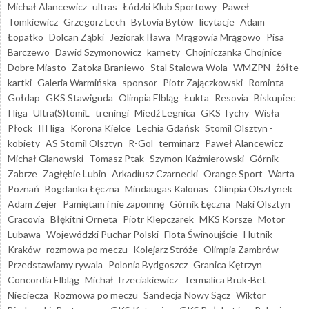
Michał Alancewicz
ultras
Łódzki Klub Sportowy
Paweł
Tomkiewicz
Grzegorz Lech
Bytovia Bytów
licytacje
Adam
Łopatko
Dolcan Ząbki
Jeziorak Iława
Mrągowia Mrągowo
Pisa
Barczewo
Dawid Szymonowicz
karnety
Chojniczanka Chojnice
Dobre Miasto
Zatoka Braniewo
Stal Stalowa Wola
WMZPN
żółte
kartki
Galeria Warmińska
sponsor
Piotr Zajączkowski
Rominta
Gołdap
GKS Stawiguda
Olimpia Elbląg
Łukta
Resovia
Biskupiec
I liga
Ultra(S)tomiL
treningi
Miedź Legnica
GKS Tychy
Wisła
Płock
III liga
Korona Kielce
Lechia Gdańsk
Stomil Olsztyn -
kobiety
AS Stomil Olsztyn
R-Gol
terminarz
Paweł Alancewicz
Michał Glanowski
Tomasz Ptak
Szymon Kaźmierowski
Górnik
Zabrze
Zagłębie Lubin
Arkadiusz Czarnecki
Orange Sport
Warta
Poznań
Bogdanka Łęczna
Mindaugas Kalonas
Olimpia Olsztynek
Adam Zejer
Pamiętam i nie zapomnę
Górnik Łęczna
Naki Olsztyn
Cracovia
Błękitni Orneta
Piotr Klepczarek
MKS Korsze
Motor
Lubawa
Wojewódzki Puchar Polski
Flota Świnoujście
Hutnik
Kraków
rozmowa po meczu
Kolejarz Stróże
Olimpia Zambrów
Przedstawiamy rywala
Polonia Bydgoszcz
Granica Kętrzyn
Concordia Elbląg
Michał Trzeciakiewicz
Termalica Bruk-Bet
Nieciecza
Rozmowa po meczu
Sandecja Nowy Sącz
Wiktor