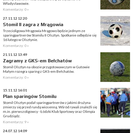
Władysławowie.
Komentarzy: 0 »
27.11.12 12:20
Stomil II zagra z Mrągowia
Trzecioligowa Mrągowia Mrągowo będzie jednym ze
sparingpartnerów Stomilu II Olsztyn. Spotkanie odbędzie się
16 lutego w Olsztynie.
Komentarzy: 0 »
21.11.12 13:49
Zagramy z GKS-em Bełchatów
Stomil Olsztyn na obozie przygotowawczym w Gutowie
Małym rozegra sparing z GKS-em Bełchatów.
Komentarzy: 0 »
15.11.12 16:01
Plan sparingów Stomilu
Stomil Olsztyn podał sparingpartnerów z jakimi drużyna
zmierzy się przed rundą wiosenną. Wśród rywali znaleźli się
m.in. pierwszoligowcy - Łódzki Klub Sportowy oraz Olimpia
Grudziądz.
Komentarzy: 9 »
24.07.12 14:09