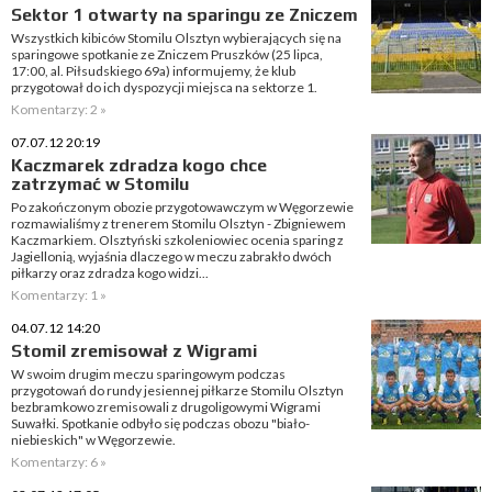
Sektor 1 otwarty na sparingu ze Zniczem
Wszystkich kibiców Stomilu Olsztyn wybierających się na
sparingowe spotkanie ze Zniczem Pruszków (25 lipca,
17:00, al. Piłsudskiego 69a) informujemy, że klub
przygotował do ich dyspozycji miejsca na sektorze 1.
Komentarzy: 2 »
07.07.12 20:19
Kaczmarek zdradza kogo chce
zatrzymać w Stomilu
Po zakończonym obozie przygotowawczym w Węgorzewie
rozmawialiśmy z trenerem Stomilu Olsztyn - Zbigniewem
Kaczmarkiem. Olsztyński szkoleniowiec ocenia sparing z
Jagiellonią, wyjaśnia dlaczego w meczu zabrakło dwóch
piłkarzy oraz zdradza kogo widzi...
Komentarzy: 1 »
04.07.12 14:20
Stomil zremisował z Wigrami
W swoim drugim meczu sparingowym podczas
przygotowań do rundy jesiennej piłkarze Stomilu Olsztyn
bezbramkowo zremisowali z drugoligowymi Wigrami
Suwałki. Spotkanie odbyło się podczas obozu "biało-
niebieskich" w Węgorzewie.
Komentarzy: 6 »