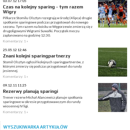
03.07.12 17:05
Czas na kolejny sparing - tym razem
Wigry
Piłkarze Stomilu Olsztyn rozegrają w środę (4 lipca) drugie
spotkanie sparingowe podczas przygotowań do nowego
sezonu. Tym razem na boisku w Węgorzewie zmierzą się z
drugoligowymi Wigrami Suwałki. Początek meczu
zaplanowano na godzinę 12:30.
Komentarzy: 1 »
25.05.12 12:46
Znani kolejni sparingpartnerzy
Stomil Olsztyn ogłosił kolejnych sparingpartnerów, z
którymi zmierzy się podczas przygotowań do rundy
jesiennej.
Komentarzy: 1 »
09.12.11 11:25
Rezerwy planują sparingi
Trener rezerw Michał Alancewicz planuje spotkania
sparingowe w okresie przygotowawczym do rundy
wiosennej IV ligi.
Komentarzy: 1 »
WYSZUKIWARKA ARTYKUŁÓW