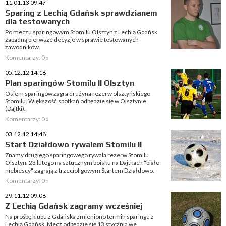
11.01.13 09:47
Sparing z Lechią Gdańsk sprawdzianem
dla testowanych
Po meczu sparingowym Stomilu Olsztyn z Lechią Gdańsk
zapadną pierwsze decyzje w sprawie testowanych
zawodników.
Komentarzy: 0 »
05.12.12 14:18
Plan sparingów Stomilu II Olsztyn
Osiem sparingów zagra drużyna rezerw olsztyńskiego
Stomilu. Większość spotkań odbędzie się w Olsztynie
(Dajtki).
Komentarzy: 0 »
03.12.12 14:48
Start Działdowo rywalem Stomilu II
Znamy drugiego sparingowego rywala rezerw Stomilu
Olsztyn. 23 lutego na sztucznym boisku na Dajtkach "biało-
niebiescy" zagrają z trzecioligowym Startem Działdowo.
Komentarzy: 0 »
29.11.12 09:08
Z Lechią Gdańsk zagramy wcześniej
Na prośbę klubu z Gdańska zmieniono termin sparingu z
Lechią Gdańsk. Mecz odbędzie się 13 stycznia we