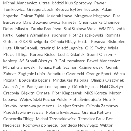
Michał Alancewicz
ultras
Łódzki Klub Sportowy
Paweł
Tomkiewicz
Grzegorz Lech
Bytovia Bytów
licytacje
Adam
Łopatko
Dolcan Ząbki
Jeziorak Iława
Mrągowia Mrągowo
Pisa
Barczewo
Dawid Szymonowicz
karnety
Chojniczanka Chojnice
Dobre Miasto
Zatoka Braniewo
Stal Stalowa Wola
WMZPN
żółte
kartki
Galeria Warmińska
sponsor
Piotr Zajączkowski
Rominta
Gołdap
GKS Stawiguda
Olimpia Elbląg
Łukta
Resovia
Biskupiec
I liga
Ultra(S)tomiL
treningi
Miedź Legnica
GKS Tychy
Wisła
Płock
III liga
Korona Kielce
Lechia Gdańsk
Stomil Olsztyn -
kobiety
AS Stomil Olsztyn
R-Gol
terminarz
Paweł Alancewicz
Michał Glanowski
Tomasz Ptak
Szymon Kaźmierowski
Górnik
Zabrze
Zagłębie Lubin
Arkadiusz Czarnecki
Orange Sport
Warta
Poznań
Bogdanka Łęczna
Mindaugas Kalonas
Olimpia Olsztynek
Adam Zejer
Pamiętam i nie zapomnę
Górnik Łęczna
Naki Olsztyn
Cracovia
Błękitni Orneta
Piotr Klepczarek
MKS Korsze
Motor
Lubawa
Wojewódzki Puchar Polski
Flota Świnoujście
Hutnik
Kraków
rozmowa po meczu
Kolejarz Stróże
Olimpia Zambrów
Przedstawiamy rywala
Polonia Bydgoszcz
Granica Kętrzyn
Concordia Elbląg
Michał Trzeciakiewicz
Termalica Bruk-Bet
Nieciecza
Rozmowa po meczu
Sandecja Nowy Sącz
Wiktor