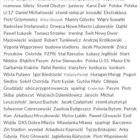
rozmowa
bilety
Stomil Olsztyn - juniorzy
Karol Żwir
Polska
Polska
U-17
Daniel Michałowski
stomil-sklep.pl
koszulki
Ekstraklasa
Piotr Grzymowicz
Mamry Giżycko
Wigry Suwałki
Artur Aluszyk
Radosław Stefanowicz
Drwęca Nowe Miasto Lubawskie
Dajtki
Paweł Łukasik
Tomasz Strzelec
trening
Świt Nowy Dwór
Mazowiecki
wyjazd
Robert Tunkiewicz
Andrzej Królikowski
Vęgoria Węgorzewo
budowa stadionu
Jacek Płuciennik
Znicz
Pruszków
Ostróda
PZPN
Stal Rzeszów
Łukasz Jegliński
Start
Nidzica
Błękitni Pasym
Artur Siemaszko
Polska U-15
Mazur Ełk
Garbarnia Kraków
Rafał Remisz
transfery
konkursy
konkurs
Wisła Puławy
Igor Biedrzycki
Huragan Morąg
Pogoń
Polonia Pasłęk
Siedlce
Sokół Ostróda
Piotr Łysiak
Gutów Mały
Olimpia
Grudziądz
obóz przygotowawczy
sparing
Pasym
Piotr
Erwin Sak
Skiba
plebiscyt
Wojciech Dziemidowicz
Jarocin
Michał
Leszczyński
Janusz Bucholc
Jacek Czałpiński
stomil.olsztyn.pl
Sylwester Czereszewski
Zawisza Bydgoszcz
Polonia Bytom
Patryk
Kun
Arkadiusz Mroczkowski
Motor Lublin
Paweł Głowacki
Emil
Wojda
DKS Dobre Miasto
Mławianka Mława
sparingi
Barczewo
Zin Stadion
wywiad
Arkadiusz Koprucki
Tęcza Biskupiec
Arka
Gdynia
Piotr Głowacki
Jagiellonia Białystok
Piotr Wypniewski