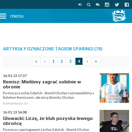
menu
ARTYKUŁY OZNACZONE TAGIEM SPARINGI (78)
1
2
3
4
16.01.13 17:37
Remisz: Mieliśmy zagrać solidnie w
obronie
Po meczu Lechia Gdańsk - Stomil Olsztyn rozmawialiśmy z
Rafałem Remiszem, obrońcą Stomilu Olsztyn.
Komentarzy: 0 »
16.01.13 16:08
Głowacki: Liczę, że klub pozyska lewego
obrońcę
Po meczu sparingowym Lechia Gdańsk - Stomil Olsztyn