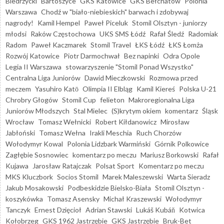
Biedrzycki
Bartoszyce
GKS Katowice
GKS Bełchatów
Polonia
Warszawa
Chodź w "biało-niebieskich" barwach i zdobywaj
nagrody!
Kamil Hempel
Paweł Piceluk
Stomil Olsztyn - juniorzy
młodsi
Raków Częstochowa
UKS SMS Łódź
Rafał Śledź
Radomiak
Radom
Paweł Kaczmarek
Stomil Travel
ŁKS Łódź
ŁKS Łomża
Rozwój Katowice
Piotr Darmochwał
Bez napinki
Odra Opole
Legia II Warszawa
stowarzyszenie "Stomil Ponad Wszystko"
Centralna Liga Juniorów
Dawid Mieczkowski
Rozmowa przed
meczem
Yasuhiro Katō
Olimpia II Elbląg
Kamil Kiereś
Polska U-21
Chrobry Głogów
Stomil Cup
felieton
Makroregionalna Liga
Juniorów Młodszych
Stal Mielec
(S)krytym okiem
komentarz
Śląsk
Wrocław
Tomasz Wełnicki
Robert Kiłdanowicz
Mirosław
Jabłoński
Tomasz Wełna
Irakli Meschia
Ruch Chorzów
Wołodymyr Kowal
Polonia Lidzbark Warmiński
Górnik Polkowice
Zagłębie Sosnowiec
komentarz po meczu
Mariusz Borkowski
Rafał
Kujawa
Jarosław Ratajczak
Polsat Sport
Komentarz po meczu
MKS Kluczbork
Socios Stomil
Marek Maleszewski
Warta Sieradz
Jakub Mosakowski
Podbeskidzie Bielsko-Biała
Stomil Olsztyn -
koszykówka
Tomasz Asensky
Michał Kraszewski
Wołodymyr
Tanczyk
Ernest Dzięcioł
Adrian Stawski
Lukáš Kubáň
Kotwica
Kołobrzeg
GKS 1962 Jastrzębie
GKS Jastrzębie
Bruk-Bet