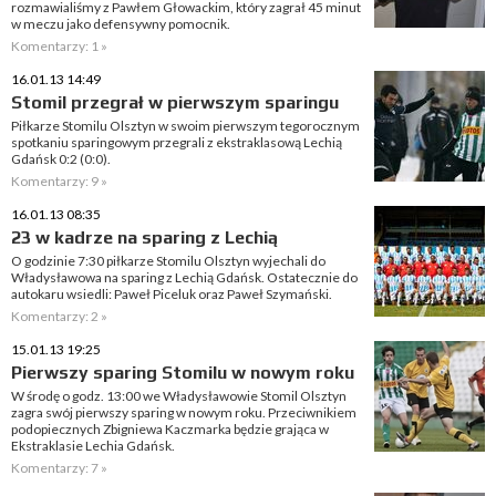
rozmawialiśmy z Pawłem Głowackim, który zagrał 45 minut
w meczu jako defensywny pomocnik.
Komentarzy: 1 »
16.01.13 14:49
Stomil przegrał w pierwszym sparingu
Piłkarze Stomilu Olsztyn w swoim pierwszym tegorocznym
spotkaniu sparingowym przegrali z ekstraklasową Lechią
Gdańsk 0:2 (0:0).
Komentarzy: 9 »
16.01.13 08:35
23 w kadrze na sparing z Lechią
O godzinie 7:30 piłkarze Stomilu Olsztyn wyjechali do
Władysławowa na sparing z Lechią Gdańsk. Ostatecznie do
autokaru wsiedli: Paweł Piceluk oraz Paweł Szymański.
Komentarzy: 2 »
15.01.13 19:25
Pierwszy sparing Stomilu w nowym roku
W środę o godz. 13:00 we Władysławowie Stomil Olsztyn
zagra swój pierwszy sparing w nowym roku. Przeciwnikiem
podopiecznych Zbigniewa Kaczmarka będzie grająca w
Ekstraklasie Lechia Gdańsk.
Komentarzy: 7 »