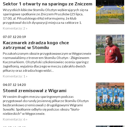
Sektor 1 otwarty na sparingu ze Zniczem
Wszystkich kibiców Stomilu Olsztyn wybierających się na
sparingowe spotkanie ze Zniczem Pruszków (25 lipca,
17:00, al. Piłsudskiego 69a) informujemy, że klub
przygotował do ich dyspozycji miejsca na sektorze 1.
Komentarzy: 2 »
07.07.12 20:19
Kaczmarek zdradza kogo chce
zatrzymać w Stomilu
Po zakończonym obozie przygotowawczym w Węgorzewie
rozmawialiśmy z trenerem Stomilu Olsztyn - Zbigniewem
Kaczmarkiem. Olsztyński szkoleniowiec ocenia sparing z
Jagiellonią, wyjaśnia dlaczego w meczu zabrakło dwóch
piłkarzy oraz zdradza kogo widzi...
Komentarzy: 1 »
04.07.12 14:20
Stomil zremisował z Wigrami
W swoim drugim meczu sparingowym podczas
przygotowań do rundy jesiennej piłkarze Stomilu Olsztyn
bezbramkowo zremisowali z drugoligowymi Wigrami
Suwałki. Spotkanie odbyło się podczas obozu "biało-
niebieskich" w Węgorzewie.
Komentarzy: 6 »