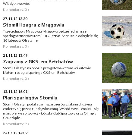
Władysławowie.
Komentarzy: 0 »
27.11.12 12:20
Stomil II zagra z Mrągowia
Trzecioligowa Mrągowia Mrągowo będzie jednym ze
sparingpartnerów Stomilu II Olsztyn. Spotkanie odbędzie się
16 lutego w Olsztynie.
Komentarzy: 0 »
21.11.12 13:49
Zagramy z GKS-em Bełchatów
Stomil Olsztyn na obozie przygotowawczym w Gutowie
Małym rozegra sparing z GKS-em Bełchatów.
Komentarzy: 0 »
15.11.12 16:01
Plan sparingów Stomilu
Stomil Olsztyn podał sparingpartnerów z jakimi drużyna
zmierzy się przed rundą wiosenną. Wśród rywali znaleźli się
m.in. pierwszoligowcy - Łódzki Klub Sportowy oraz Olimpia
Grudziądz.
Komentarzy: 9 »
24.07.12 14:09