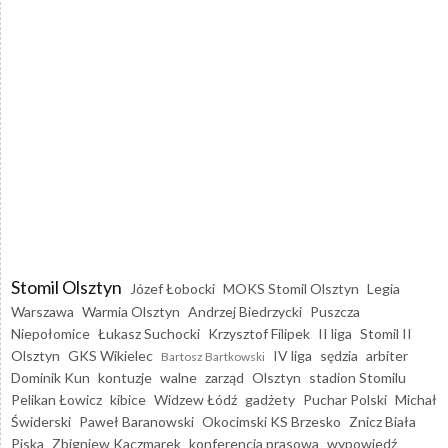
Stomil Olsztyn
Józef Łobocki
MOKS Stomil Olsztyn
Legia
Warszawa
Warmia Olsztyn
Andrzej Biedrzycki
Puszcza
Niepołomice
Łukasz Suchocki
Krzysztof Filipek
II liga
Stomil II
Olsztyn
GKS Wikielec
IV liga
sędzia
arbiter
Bartosz Bartkowski
Dominik Kun
kontuzje
walne
zarząd
Olsztyn
stadion Stomilu
Pelikan Łowicz
kibice
Widzew Łódź
gadżety
Puchar Polski
Michał
Świderski
Paweł Baranowski
Okocimski KS Brzesko
Znicz Biała
Piska
Zbigniew Kaczmarek
konferencja prasowa
wypowiedź