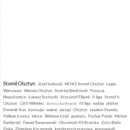
Stomil Olsztyn
Józef Łobocki
MOKS Stomil Olsztyn
Legia
Warszawa
Warmia Olsztyn
Andrzej Biedrzycki
Puszcza
Niepołomice
Łukasz Suchocki
Krzysztof Filipek
II liga
Stomil II
Olsztyn
GKS Wikielec
IV liga
sędzia
arbiter
Bartosz Bartkowski
Dominik Kun
kontuzje
walne
zarząd
Olsztyn
stadion Stomilu
Pelikan Łowicz
kibice
Widzew Łódź
gadżety
Puchar Polski
Michał
Świderski
Paweł Baranowski
Okocimski KS Brzesko
Znicz Biała
Piska
Zbigniew Kaczmarek
konferencja prasowa
wypowiedź