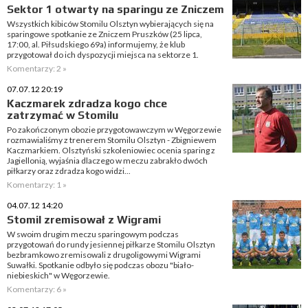
Sektor 1 otwarty na sparingu ze Zniczem
Wszystkich kibiców Stomilu Olsztyn wybierających się na
sparingowe spotkanie ze Zniczem Pruszków (25 lipca,
17:00, al. Piłsudskiego 69a) informujemy, że klub
przygotował do ich dyspozycji miejsca na sektorze 1.
Komentarzy: 2 »
07.07.12 20:19
Kaczmarek zdradza kogo chce
zatrzymać w Stomilu
Po zakończonym obozie przygotowawczym w Węgorzewie
rozmawialiśmy z trenerem Stomilu Olsztyn - Zbigniewem
Kaczmarkiem. Olsztyński szkoleniowiec ocenia sparing z
Jagiellonią, wyjaśnia dlaczego w meczu zabrakło dwóch
piłkarzy oraz zdradza kogo widzi...
Komentarzy: 1 »
04.07.12 14:20
Stomil zremisował z Wigrami
W swoim drugim meczu sparingowym podczas
przygotowań do rundy jesiennej piłkarze Stomilu Olsztyn
bezbramkowo zremisowali z drugoligowymi Wigrami
Suwałki. Spotkanie odbyło się podczas obozu "biało-
niebieskich" w Węgorzewie.
Komentarzy: 6 »