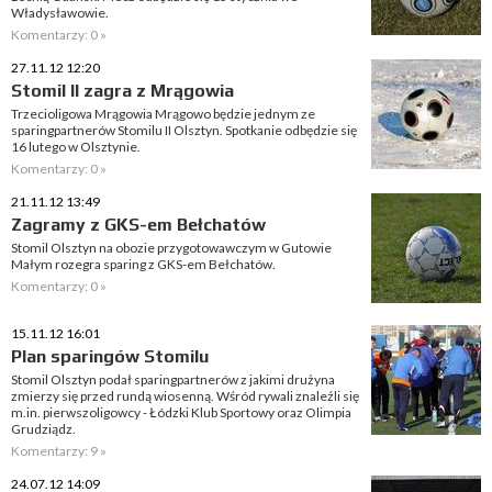
Władysławowie.
Komentarzy: 0 »
27.11.12 12:20
Stomil II zagra z Mrągowia
Trzecioligowa Mrągowia Mrągowo będzie jednym ze
sparingpartnerów Stomilu II Olsztyn. Spotkanie odbędzie się
16 lutego w Olsztynie.
Komentarzy: 0 »
21.11.12 13:49
Zagramy z GKS-em Bełchatów
Stomil Olsztyn na obozie przygotowawczym w Gutowie
Małym rozegra sparing z GKS-em Bełchatów.
Komentarzy: 0 »
15.11.12 16:01
Plan sparingów Stomilu
Stomil Olsztyn podał sparingpartnerów z jakimi drużyna
zmierzy się przed rundą wiosenną. Wśród rywali znaleźli się
m.in. pierwszoligowcy - Łódzki Klub Sportowy oraz Olimpia
Grudziądz.
Komentarzy: 9 »
24.07.12 14:09