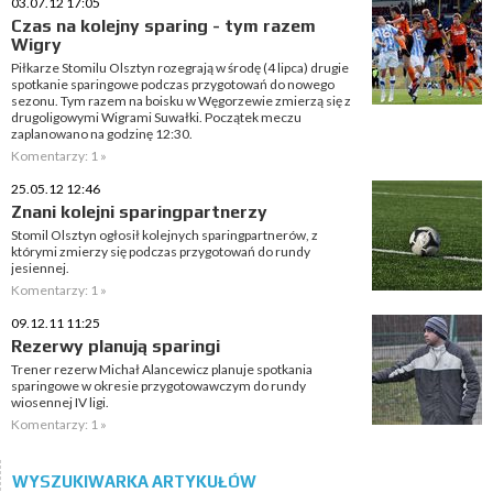
03.07.12 17:05
Czas na kolejny sparing - tym razem
Wigry
Piłkarze Stomilu Olsztyn rozegrają w środę (4 lipca) drugie
spotkanie sparingowe podczas przygotowań do nowego
sezonu. Tym razem na boisku w Węgorzewie zmierzą się z
drugoligowymi Wigrami Suwałki. Początek meczu
zaplanowano na godzinę 12:30.
Komentarzy: 1 »
25.05.12 12:46
Znani kolejni sparingpartnerzy
Stomil Olsztyn ogłosił kolejnych sparingpartnerów, z
którymi zmierzy się podczas przygotowań do rundy
jesiennej.
Komentarzy: 1 »
09.12.11 11:25
Rezerwy planują sparingi
Trener rezerw Michał Alancewicz planuje spotkania
sparingowe w okresie przygotowawczym do rundy
wiosennej IV ligi.
Komentarzy: 1 »
WYSZUKIWARKA ARTYKUŁÓW