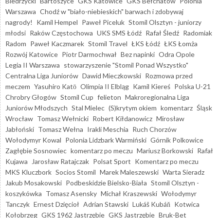
Biedrzycki
Bartoszyce
GKS Katowice
GKS Bełchatów
Polonia
Warszawa
Chodź w "biało-niebieskich" barwach i zdobywaj
nagrody!
Kamil Hempel
Paweł Piceluk
Stomil Olsztyn - juniorzy
młodsi
Raków Częstochowa
UKS SMS Łódź
Rafał Śledź
Radomiak
Radom
Paweł Kaczmarek
Stomil Travel
ŁKS Łódź
ŁKS Łomża
Rozwój Katowice
Piotr Darmochwał
Bez napinki
Odra Opole
Legia II Warszawa
stowarzyszenie "Stomil Ponad Wszystko"
Centralna Liga Juniorów
Dawid Mieczkowski
Rozmowa przed
meczem
Yasuhiro Katō
Olimpia II Elbląg
Kamil Kiereś
Polska U-21
Chrobry Głogów
Stomil Cup
felieton
Makroregionalna Liga
Juniorów Młodszych
Stal Mielec
(S)krytym okiem
komentarz
Śląsk
Wrocław
Tomasz Wełnicki
Robert Kiłdanowicz
Mirosław
Jabłoński
Tomasz Wełna
Irakli Meschia
Ruch Chorzów
Wołodymyr Kowal
Polonia Lidzbark Warmiński
Górnik Polkowice
Zagłębie Sosnowiec
komentarz po meczu
Mariusz Borkowski
Rafał
Kujawa
Jarosław Ratajczak
Polsat Sport
Komentarz po meczu
MKS Kluczbork
Socios Stomil
Marek Maleszewski
Warta Sieradz
Jakub Mosakowski
Podbeskidzie Bielsko-Biała
Stomil Olsztyn -
koszykówka
Tomasz Asensky
Michał Kraszewski
Wołodymyr
Tanczyk
Ernest Dzięcioł
Adrian Stawski
Lukáš Kubáň
Kotwica
Kołobrzeg
GKS 1962 Jastrzębie
GKS Jastrzębie
Bruk-Bet