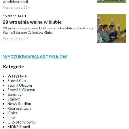
wicelidera tabeli.
Komentarzy: 23 »
15.09.11 14:01
29 września walne w klubie
29 września o godzinie 17:00 w siedzibie klubu odbędzie się
Walne Zebranie Członków Klubu.
Komentarzy: 3 »
WYSZUKIWARKA ARTYKUŁÓW
Kategorie
Wszystkie
Stomil Cup
Stomil Olsztyn
Stomil II Olsztyn
Juniorzy
Stadion
Nowy Stadion
Reprezentacja
Kibice
Inne
OKS Stomilowcy
MOKS Stomil