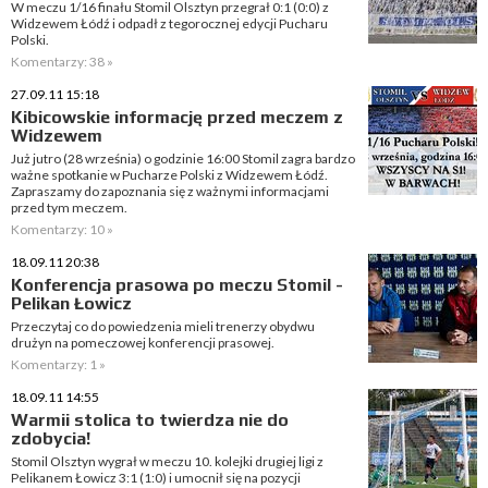
W meczu 1/16 finału Stomil Olsztyn przegrał 0:1 (0:0) z
Widzewem Łódź i odpadł z tegorocznej edycji Pucharu
Polski.
Komentarzy: 38 »
27.09.11 15:18
Kibicowskie informację przed meczem z
Widzewem
Już jutro (28 września) o godzinie 16:00 Stomil zagra bardzo
ważne spotkanie w Pucharze Polski z Widzewem Łódź.
Zapraszamy do zapoznania się z ważnymi informacjami
przed tym meczem.
Komentarzy: 10 »
18.09.11 20:38
Konferencja prasowa po meczu Stomil -
Pelikan Łowicz
Przeczytaj co do powiedzenia mieli trenerzy obydwu
drużyn na pomeczowej konferencji prasowej.
Komentarzy: 1 »
18.09.11 14:55
Warmii stolica to twierdza nie do
zdobycia!
Stomil Olsztyn wygrał w meczu 10. kolejki drugiej ligi z
Pelikanem Łowicz 3:1 (1:0) i umocnił się na pozycji