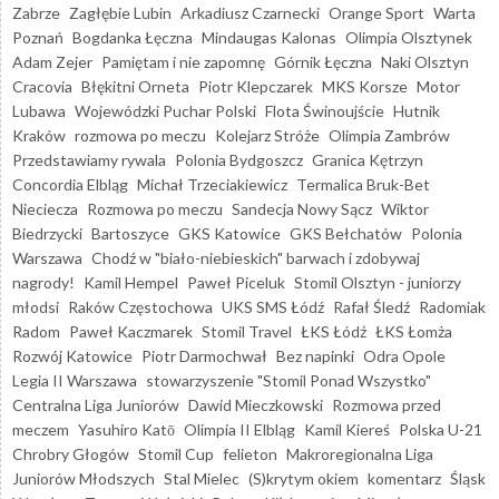
Zabrze
Zagłębie Lubin
Arkadiusz Czarnecki
Orange Sport
Warta
Poznań
Bogdanka Łęczna
Mindaugas Kalonas
Olimpia Olsztynek
Adam Zejer
Pamiętam i nie zapomnę
Górnik Łęczna
Naki Olsztyn
Cracovia
Błękitni Orneta
Piotr Klepczarek
MKS Korsze
Motor
Lubawa
Wojewódzki Puchar Polski
Flota Świnoujście
Hutnik
Kraków
rozmowa po meczu
Kolejarz Stróże
Olimpia Zambrów
Przedstawiamy rywala
Polonia Bydgoszcz
Granica Kętrzyn
Concordia Elbląg
Michał Trzeciakiewicz
Termalica Bruk-Bet
Nieciecza
Rozmowa po meczu
Sandecja Nowy Sącz
Wiktor
Biedrzycki
Bartoszyce
GKS Katowice
GKS Bełchatów
Polonia
Warszawa
Chodź w "biało-niebieskich" barwach i zdobywaj
nagrody!
Kamil Hempel
Paweł Piceluk
Stomil Olsztyn - juniorzy
młodsi
Raków Częstochowa
UKS SMS Łódź
Rafał Śledź
Radomiak
Radom
Paweł Kaczmarek
Stomil Travel
ŁKS Łódź
ŁKS Łomża
Rozwój Katowice
Piotr Darmochwał
Bez napinki
Odra Opole
Legia II Warszawa
stowarzyszenie "Stomil Ponad Wszystko"
Centralna Liga Juniorów
Dawid Mieczkowski
Rozmowa przed
meczem
Yasuhiro Katō
Olimpia II Elbląg
Kamil Kiereś
Polska U-21
Chrobry Głogów
Stomil Cup
felieton
Makroregionalna Liga
Juniorów Młodszych
Stal Mielec
(S)krytym okiem
komentarz
Śląsk