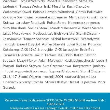
Wrocław
Tomasz Wełnicki
Robert Kiłdanowicz
Mirosław
Jabłoński
Tomasz Wełna
Irakli Meschia
Ruch Chorzów
Wołodymyr Kowal
Polonia Lidzbark Warmiński
Górnik Polkowice
Zagłębie Sosnowiec
komentarz po meczu
Mariusz Borkowski
Rafał
Kujawa
Jarosław Ratajczak
Polsat Sport
Komentarz po meczu
MKS Kluczbork
Socios Stomil
Marek Maleszewski
Warta Sieradz
Jakub Mosakowski
Podbeskidzie Bielsko-Biała
Stomil Olsztyn -
koszykówka
Tomasz Asensky
Michał Kraszewski
Wołodymyr
Tanczyk
Ernest Dzięcioł
Adrian Stawski
Lukáš Kubáň
Kotwica
Kołobrzeg
GKS 1962 Jastrzębie
GKS Jastrzębie
Bruk-Bet
Termalica Nieciecza
Jakub Tecław
KKS 1925 Kalisz
Szymon
Sobczak
Liczby i fakty
Adam Majewski
Kącik bukmacherski
Lech II
Poznań
Radunia Stężyca
Skra Częstochowa
Rozgrzewka
juniorzy
młodsi
wypowiedź po meczu
Szymon Grabowski
Stomil Olsztyn -
CLJ U-17
Stomil Olsztyn - rocznik 2004
statystyki po meczu
Oceniamy piłkarzy Stomilu
Stomil Olsztyn - futsal
3. połowa
Piotr
Gurzęda
Wszelkie prawa zastrzeżone 2000-2026 ©
OKS Stomil on-line
ISSN:
1898-2328
Niniejsza witryna nie ma żadnego związku z klubem OKS Stomil