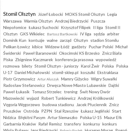
Stomil Olsztyn
Józef Łobocki
MOKS Stomil Olsztyn
Legia
Warszawa
Warmia Olsztyn
Andrzej Biedrzycki
Puszcza
Niepołomice
Łukasz Suchocki
Krzysztof Filipek
II liga
Stomil II
Olsztyn
GKS Wikielec
IV liga
sędzia
arbiter
Bartosz Bartkowski
Dominik Kun
kontuzje
walne
zarząd
Olsztyn
stadion Stomilu
Pelikan Łowicz
kibice
Widzew Łódź
gadżety
Puchar Polski
Michał
Świderski
Paweł Baranowski
Okocimski KS Brzesko
Znicz Biała
Piska
Zbigniew Kaczmarek
konferencja prasowa
wypowiedź
rozmowa
bilety
Stomil Olsztyn - juniorzy
Karol Żwir
Polska
Polska
U-17
Daniel Michałowski
stomil-sklep.pl
koszulki
Ekstraklasa
Piotr Grzymowicz
Mamry Giżycko
Wigry Suwałki
Artur Aluszyk
Radosław Stefanowicz
Drwęca Nowe Miasto Lubawskie
Dajtki
Paweł Łukasik
Tomasz Strzelec
trening
Świt Nowy Dwór
Mazowiecki
wyjazd
Robert Tunkiewicz
Andrzej Królikowski
Vęgoria Węgorzewo
budowa stadionu
Jacek Płuciennik
Znicz
Pruszków
Ostróda
PZPN
Stal Rzeszów
Łukasz Jegliński
Start
Nidzica
Błękitni Pasym
Artur Siemaszko
Polska U-15
Mazur Ełk
Garbarnia Kraków
Rafał Remisz
transfery
konkursy
konkurs
Wisła Puławy
Igor Biedrzycki
Huragan Morąg
Pogoń
Polonia Pasłęk