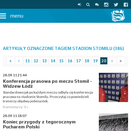
menu
ARTYKUŁY OZNACZONE TAGIEM STADION STOMILU (386)
11
12
13
14
15
16
17
18
19
20
28.09.11 21:44
Konferencja prasowa po meczu Stomil -
Widzew Łódź
Standardowo jak po każdym meczu odbyła się konferencja
prasowa na stadionie Stomilu. Przeczytaj co powiedzieli
trenerzy obydwu jedenastek.
Komentarzy: 0 »
28.09.11 18:07
Koniec przygody z tegorocznym
Pucharem Polski