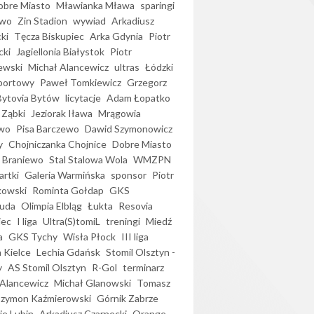
bre Miasto
Mławianka Mława
sparingi
ewo
Zin Stadion
wywiad
Arkadiusz
ki
Tęcza Biskupiec
Arka Gdynia
Piotr
cki
Jagiellonia Białystok
Piotr
ewski
Michał Alancewicz
ultras
Łódzki
portowy
Paweł Tomkiewicz
Grzegorz
Bytovia Bytów
licytacje
Adam Łopatko
 Ząbki
Jeziorak Iława
Mrągowia
wo
Pisa Barczewo
Dawid Szymonowicz
y
Chojniczanka Chojnice
Dobre Miasto
 Braniewo
Stal Stalowa Wola
WMZPN
artki
Galeria Warmińska
sponsor
Piotr
kowski
Rominta Gołdap
GKS
uda
Olimpia Elbląg
Łukta
Resovia
iec
I liga
Ultra(S)tomiL
treningi
Miedź
a
GKS Tychy
Wisła Płock
III liga
 Kielce
Lechia Gdańsk
Stomil Olsztyn -
y
AS Stomil Olsztyn
R-Gol
terminarz
Alancewicz
Michał Glanowski
Tomasz
Szymon Kaźmierowski
Górnik Zabrze
ie Lubin
Arkadiusz Czarnecki
Orange