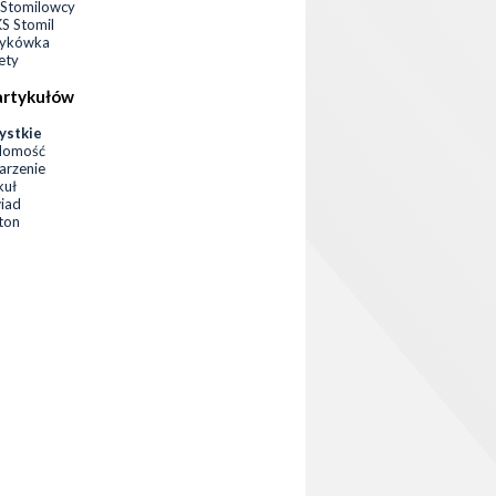
Stomilowcy
 Stomil
zykówka
ety
artykułów
ystkie
domość
rzenie
kuł
iad
eton