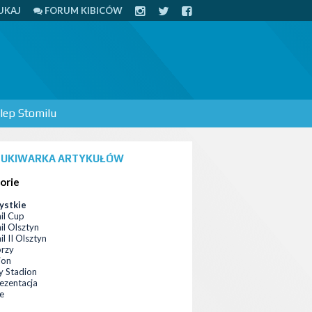
UKAJ
FORUM KIBICÓW
lep Stomilu
UKIWARKA ARTYKUŁÓW
orie
ystkie
il Cup
il Olsztyn
l II Olsztyn
orzy
ion
 Stadion
ezentacja
ce