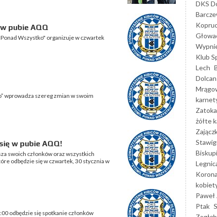
DKS Do
Barcz
Kopruc
 w pubie AQQ
Głowa
l Ponad Wszystko" organizuje w czwartek
Wypni
Klub S
Lech
Dolcan
Mrągo
ko” wprowadza szereg zmian w swoim
karnet
Zatoka
żółte k
Zającz
Stawig
się w pubie AQQ!
Biskup
sza swoich członków oraz wszystkich
óre odbędzie się w czwartek, 30 stycznia w
Legnic
Korona
kobiet
Paweł 
Ptak
9:00 odbędzie się spotkanie członków
Zagłęb