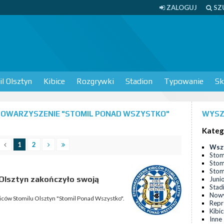
ZALOGUJ
SZ
l Olsztyn
Kibice
Rozgrywki
Stadion
Typowanie
Sk
TOWARZYSZENIE "STOMIL PONAD WSZYSTKO"
WYSZ
Kateg
1
2
Wsz
Stom
Stom
Stomi
Olsztyn zakończyło swoją
Juni
Stad
Nowy
ców Stomilu Olsztyn "Stomil Ponad Wszystko".
Repr
Kibi
Inne