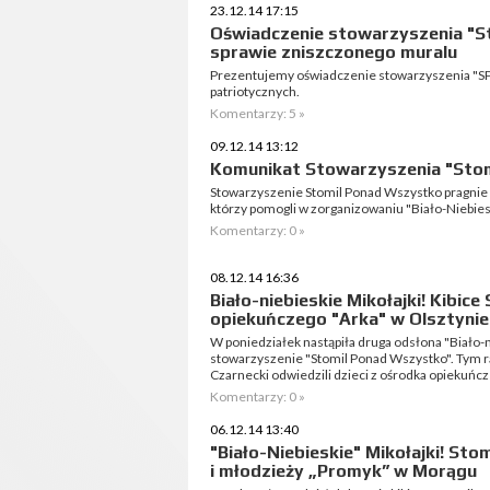
23.12.14 17:15
Oświadczenie stowarzyszenia "S
sprawie zniszczonego muralu
Prezentujemy oświadczenie stowarzyszenia "SP
patriotycznych.
Komentarzy: 5 »
09.12.14 13:12
Komunikat Stowarzyszenia "Stom
Stowarzyszenie Stomil Ponad Wszystko pragnie
którzy pomogli w zorganizowaniu "Biało-Niebies
Komentarzy: 0 »
08.12.14 16:36
Biało-niebieskie Mikołajki! Kibice
opiekuńczego "Arka" w Olsztynie
W poniedziałek nastąpiła druga odsłona "Biało-
stowarzyszenie "Stomil Ponad Wszystko". Tym ra
Czarnecki odwiedzili dzieci z ośrodka opiekuńcze
Komentarzy: 0 »
06.12.14 13:40
"Biało-Niebieskie" Mikołajki! Sto
i młodzieży „Promyk” w Morągu