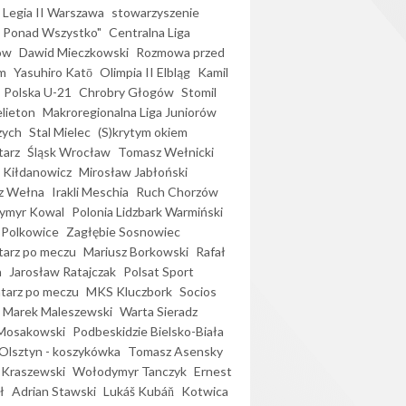
Legia II Warszawa
stowarzyszenie
l Ponad Wszystko"
Centralna Liga
ów
Dawid Mieczkowski
Rozmowa przed
m
Yasuhiro Katō
Olimpia II Elbląg
Kamil
Polska U-21
Chrobry Głogów
Stomil
elieton
Makroregionalna Liga Juniorów
zych
Stal Mielec
(S)krytym okiem
arz
Śląsk Wrocław
Tomasz Wełnicki
 Kiłdanowicz
Mirosław Jabłoński
z Wełna
Irakli Meschia
Ruch Chorzów
ymyr Kowal
Polonia Lidzbark Warmiński
 Polkowice
Zagłębie Sosnowiec
arz po meczu
Mariusz Borkowski
Rafał
a
Jarosław Ratajczak
Polsat Sport
arz po meczu
MKS Kluczbork
Socios
Marek Maleszewski
Warta Sieradz
Mosakowski
Podbeskidzie Bielsko-Biała
 Olsztyn - koszykówka
Tomasz Asensky
 Kraszewski
Wołodymyr Tanczyk
Ernest
ł
Adrian Stawski
Lukáš Kubáň
Kotwica