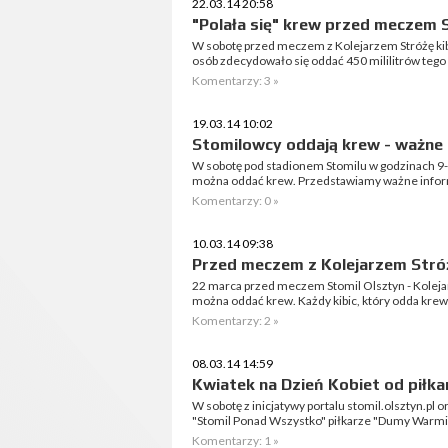
22.03.14 20:58
"Polała się" krew przed meczem S
W sobotę przed meczem z Kolejarzem Stróżę kibi
osób zdecydowało się oddać 450 mililitrów tego
Komentarzy: 3 »
19.03.14 10:02
Stomilowcy oddają krew - ważne 
W sobotę pod stadionem Stomilu w godzinach 9-1
można oddać krew. Przedstawiamy ważne infor
Komentarzy: 0 »
10.03.14 09:38
Przed meczem z Kolejarzem Stró
22 marca przed meczem Stomil Olsztyn - Kolejar
można oddać krew. Każdy kibic, który odda krew o
Komentarzy: 2 »
08.03.14 14:59
Kwiatek na Dzień Kobiet od piłka
W sobotę z inicjatywy portalu stomil.olsztyn.pl 
"Stomil Ponad Wszystko" piłkarze "Dumy Warmii" 
Komentarzy: 1 »