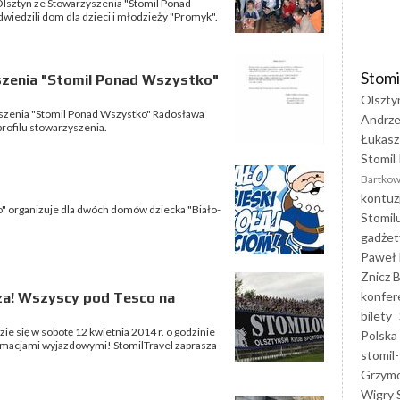
 Olsztyn ze Stowarzyszenia "Stomil Ponad
wiedzili dom dla dzieci i młodzieży "Promyk".
Stomi
zenia "Stomil Ponad Wszystko"
Olszty
szenia "Stomil Ponad Wszystko" Radosława
Andrze
profilu stowarzyszenia.
Łukasz
Stomil 
Bartkow
kontuz
" organizuje dla dwóch domów dziecka "Biało-
Stomil
gadżet
Paweł 
Znicz B
konfer
a! Wszyscy pod Tesco na
bilety
ie się w sobotę 12 kwietnia 2014 r. o godzinie
Polska
formacjami wyjazdowymi! StomilTravel zaprasza
stomil-
Grzym
Wigry 