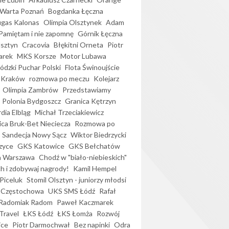
Warta Poznań
Bogdanka Łęczna
gas Kalonas
Olimpia Olsztynek
Adam
Pamiętam i nie zapomnę
Górnik Łęczna
lsztyn
Cracovia
Błękitni Orneta
Piotr
arek
MKS Korsze
Motor Lubawa
dzki Puchar Polski
Flota Świnoujście
 Kraków
rozmowa po meczu
Kolejarz
Olimpia Zambrów
Przedstawiamy
Polonia Bydgoszcz
Granica Kętrzyn
dia Elbląg
Michał Trzeciakiewicz
ica Bruk-Bet Nieciecza
Rozmowa po
Sandecja Nowy Sącz
Wiktor Biedrzycki
zyce
GKS Katowice
GKS Bełchatów
a Warszawa
Chodź w "biało-niebieskich"
h i zdobywaj nagrody!
Kamil Hempel
Piceluk
Stomil Olsztyn - juniorzy młodsi
 Częstochowa
UKS SMS Łódź
Rafał
Radomiak Radom
Paweł Kaczmarek
Travel
ŁKS Łódź
ŁKS Łomża
Rozwój
ice
Piotr Darmochwał
Bez napinki
Odra