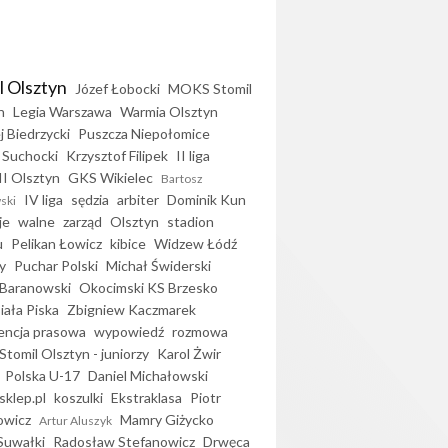
l Olsztyn
Józef Łobocki
MOKS Stomil
n
Legia Warszawa
Warmia Olsztyn
j Biedrzycki
Puszcza Niepołomice
 Suchocki
Krzysztof Filipek
II liga
II Olsztyn
GKS Wikielec
Bartosz
IV liga
sędzia
arbiter
Dominik Kun
ski
je
walne
zarząd
Olsztyn
stadion
u
Pelikan Łowicz
kibice
Widzew Łódź
y
Puchar Polski
Michał Świderski
Baranowski
Okocimski KS Brzesko
iała Piska
Zbigniew Kaczmarek
encja prasowa
wypowiedź
rozmowa
Stomil Olsztyn - juniorzy
Karol Żwir
Polska U-17
Daniel Michałowski
sklep.pl
koszulki
Ekstraklasa
Piotr
owicz
Mamry Giżycko
Artur Aluszyk
Suwałki
Radosław Stefanowicz
Drwęca