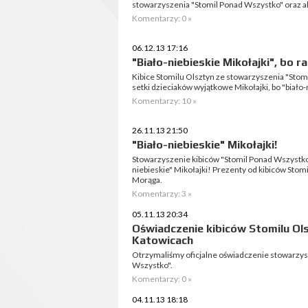
stowarzyszenia "Stomil Ponad Wszystko" oraz a
Komentarzy: 0 »
06.12.13 17:16
"Biało-niebieskie Mikołajki", bo r
Kibice Stomilu Olsztyn ze stowarzyszenia "Stom
setki dzieciaków wyjątkowe Mikołajki, bo "biało-
Komentarzy: 10 »
26.11.13 21:50
"Biało-niebieskie" Mikołajki!
Stowarzyszenie kibiców "Stomil Ponad Wszystko
niebieskie" Mikołajki! Prezenty od kibiców Stom
Morąga.
Komentarzy: 3 »
05.11.13 20:34
Oświadczenie kibiców Stomilu Ol
Katowicach
Otrzymaliśmy oficjalne oświadczenie stowarzys
Wszystko".
Komentarzy: 0 »
04.11.13 18:18