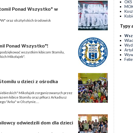
OKS 
MOKS
tomil Ponad Wszystko" w
Kos
Kobi
W" oraz olsztyńskich środowisk
Typy 
Wsz
Wia
Wyda
il Ponad Wszystko"!
Arty
 podziękować wszystkim kibicom Stomilu,
Wyw
kich Mikołajek".
Feli
 Stomilu u dzieci z ośrodka
niebieskich" Mikołajek zorganizowanych przez
zem kibice Stomilu oraz piłkarz Arkadiusz
go "Arka" w Olsztynie....
milowcy odwiedzili dom dla dzieci