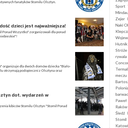
ktywnych fanatyków Stomilu Olsztyn.
Sport
Mindau
Zejer
Naki O
adość dzieci jest najważniejsza!
Klepcz
il Ponad Wszystko" zorganizowali dla ponad
niebieskie"!
Wojewó
Hutnik
Stróże
rywala
Concor
" organizuje dla dwóch domów dziecka "Biało-
Termal
ilu otrzymają podopieczni z Olsztyna oraz
meczu
Bartos
Poloni
barwac
sztyn dot. wydarzeń w
Paweł 
zenia kibiców Stomilu Olsztyn "Stomil Ponad
Raków
Śledź
Stomil 
Katow