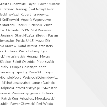
iasto Lubawskie
Dajtki
Paweł Łukasik
 Strzelec
trening
Świt Nowy Dwór
ecki
wyjazd
Robert Tunkiewicz
j Królikowski
Vęgoria Węgorzewo
 stadionu
Jacek Płuciennik
Znicz
ków
Ostróda
PZPN
Stal Rzeszów
Jegliński
Start Nidzica
Błękitni Pasym
Siemaszko
Polska U-15
Mazur Ełk
nia Kraków
Rafał Remisz
transfery
sy
konkurs
Wisła Puławy
Igor
ycki
Huragan Morąg
Polonia Pasłęk
Siedlce
Sokół Ostróda
Piotr Łysiak
 Mały
Olimpia Grudziądz
obóz
otowawczy
sparing
Pasym
Erwin Sak
kiba
plebiscyt
Wojciech Dziemidowicz
Michał Leszczyński
Janusz Bucholc
Czałpiński
stomil.olsztyn.pl
Sylwester
zewski
Zawisza Bydgoszcz
Polonia
Patryk Kun
Arkadiusz Mroczkowski
Lublin
Paweł Głowacki
Emil Wojda