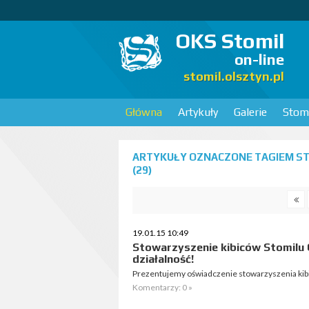
OKS Stomil
on-line
stomil.olsztyn.pl
Główna
Artykuły
Galerie
Stomi
ARTYKUŁY OZNACZONE TAGIEM S
(29)
19.01.15 10:49
Stowarzyszenie kibiców Stomilu 
działalność!
Prezentujemy oświadczenie stowarzyszenia kibi
Komentarzy: 0 »