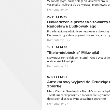
W sobotę (6 grudnia) delegacja kibiców Stomilu
Wszystko" wybrała się do Morąga. Stomilowcy od
Komentarzy: 0 »
28.11.14 15:49
Oświadczenie prezesa Stowarzys
Radosława Dudkowskiego
Przedstawiamy oświadczenie prezesa stowarzy
Dudkowskiego, które pojawiło się na oficjalnym 
Komentarzy: 32 »
24.11.14 14:18
"Biało-niebieskie" Mikołajki!
Stowarzyszenie kibiców "Stomil Ponad Wszystko
niebieskie" Mikołajki!
Komentarzy: 3 »
02.04.14 13:24
Autokarowy wyjazd do Grudziądz
zbiórkę!
Mecz Olimpia Grudziądz - Stomil Olsztyn, odbędz
16:00. Już teraz prosimy o zapoznanie się z in
do wspólnej eskapady na to ważne spotkanie!
Komentarzy: 5 »