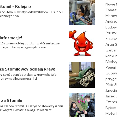
Nowe M
tomil - Kolejarz
Tomasz
ce Stomilu Olsztyn oddawali krew. Blisko 60
Mazowi
 cennego płynu.
Andrze
budowa
Prusz
informacje!
Łukasz 
3 stanie mobilny autokar, w którym będzie
Artur 
macje dotyczące tego wydarzenia.
Garbar
konkur
Biedrz
Pogoń 
że Stomilowcy oddają krew!
Gutów
z Stróże stanie autokar, w którym będzie
przyg
trzyma bilet na mecz I ligi.
Piotr S
Jarocin
Jacek 
rza Stomilu
Czeres
oraz kibiców Stomilu Olsztyn ze stowarzyszenia
Bytom
wręczali kwiatki z okazji Dnia Kobiet.
Motor 