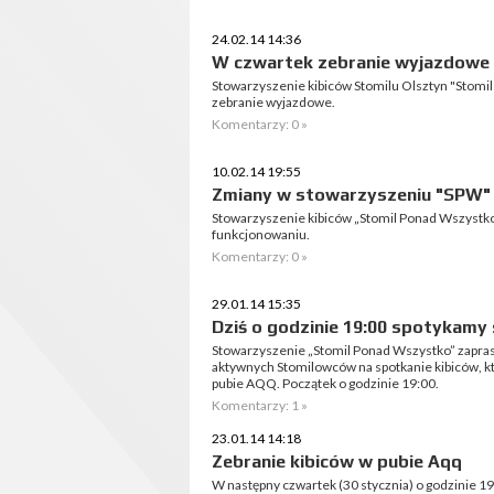
24.02.14 14:36
W czwartek zebranie wyjazdowe
Stowarzyszenie kibiców Stomilu Olsztyn "Stomi
zebranie wyjazdowe.
Komentarzy: 0 »
10.02.14 19:55
Zmiany w stowarzyszeniu "SPW"
Stowarzyszenie kibiców „Stomil Ponad Wszyst
funkcjonowaniu.
Komentarzy: 0 »
29.01.14 15:35
Dziś o godzinie 19:00 spotykamy 
Stowarzyszenie „Stomil Ponad Wszystko” zapra
aktywnych Stomilowców na spotkanie kibiców, kt
pubie AQQ. Początek o godzinie 19:00.
Komentarzy: 1 »
23.01.14 14:18
Zebranie kibiców w pubie Aqq
W następny czwartek (30 stycznia) o godzinie 1