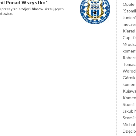
mil Ponad Wszystko"
Opole
 przesyłanie zdjęć i filmów ukazujących
"Stomi
atowice.
Junior
mecze
Kiereś
Cup
f
Młods
koment
Robert
Tomas
Wołod
Górnik
koment
Kujaw
Koment
Stomil
Jakub 
Stomil
Michał
Dzięcio