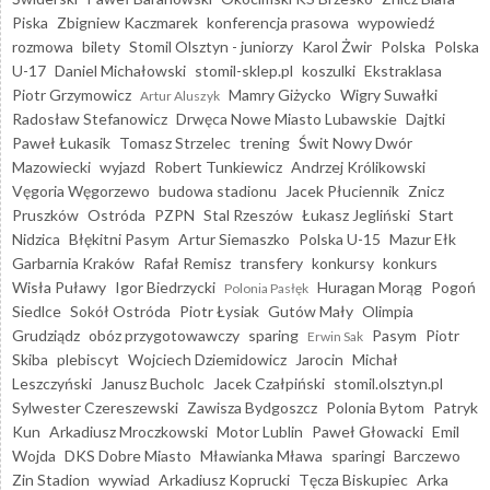
Piska
Zbigniew Kaczmarek
konferencja prasowa
wypowiedź
rozmowa
bilety
Stomil Olsztyn - juniorzy
Karol Żwir
Polska
Polska
U-17
Daniel Michałowski
stomil-sklep.pl
koszulki
Ekstraklasa
Piotr Grzymowicz
Mamry Giżycko
Wigry Suwałki
Artur Aluszyk
Radosław Stefanowicz
Drwęca Nowe Miasto Lubawskie
Dajtki
Paweł Łukasik
Tomasz Strzelec
trening
Świt Nowy Dwór
Mazowiecki
wyjazd
Robert Tunkiewicz
Andrzej Królikowski
Vęgoria Węgorzewo
budowa stadionu
Jacek Płuciennik
Znicz
Pruszków
Ostróda
PZPN
Stal Rzeszów
Łukasz Jegliński
Start
Nidzica
Błękitni Pasym
Artur Siemaszko
Polska U-15
Mazur Ełk
Garbarnia Kraków
Rafał Remisz
transfery
konkursy
konkurs
Wisła Puławy
Igor Biedrzycki
Huragan Morąg
Pogoń
Polonia Pasłęk
Siedlce
Sokół Ostróda
Piotr Łysiak
Gutów Mały
Olimpia
Grudziądz
obóz przygotowawczy
sparing
Pasym
Piotr
Erwin Sak
Skiba
plebiscyt
Wojciech Dziemidowicz
Jarocin
Michał
Leszczyński
Janusz Bucholc
Jacek Czałpiński
stomil.olsztyn.pl
Sylwester Czereszewski
Zawisza Bydgoszcz
Polonia Bytom
Patryk
Kun
Arkadiusz Mroczkowski
Motor Lublin
Paweł Głowacki
Emil
Wojda
DKS Dobre Miasto
Mławianka Mława
sparingi
Barczewo
Zin Stadion
wywiad
Arkadiusz Koprucki
Tęcza Biskupiec
Arka