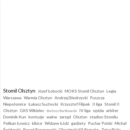
Stomil Olsztyn
Józef Łobocki
MOKS Stomil Olsztyn
Legia
Warszawa
Warmia Olsztyn
Andrzej Biedrzycki
Puszcza
Niepołomice
Łukasz Suchocki
Krzysztof Filipek
II liga
Stomil II
Olsztyn
GKS Wikielec
IV liga
sędzia
arbiter
Bartosz Bartkowski
Dominik Kun
kontuzje
walne
zarząd
Olsztyn
stadion Stomilu
Pelikan Łowicz
kibice
Widzew Łódź
gadżety
Puchar Polski
Michał
Świderski
Paweł Baranowski
Okocimski KS Brzesko
Znicz Biała