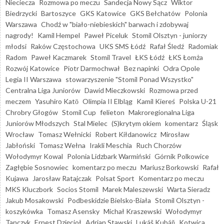
Nieciecza
Rozmowa po meczu
Sandecja Nowy Sącz
Wiktor
Biedrzycki
Bartoszyce
GKS Katowice
GKS Bełchatów
Polonia
Warszawa
Chodź w "biało-niebieskich" barwach i zdobywaj
nagrody!
Kamil Hempel
Paweł Piceluk
Stomil Olsztyn - juniorzy
młodsi
Raków Częstochowa
UKS SMS Łódź
Rafał Śledź
Radomiak
Radom
Paweł Kaczmarek
Stomil Travel
ŁKS Łódź
ŁKS Łomża
Rozwój Katowice
Piotr Darmochwał
Bez napinki
Odra Opole
Legia II Warszawa
stowarzyszenie "Stomil Ponad Wszystko"
Centralna Liga Juniorów
Dawid Mieczkowski
Rozmowa przed
meczem
Yasuhiro Katō
Olimpia II Elbląg
Kamil Kiereś
Polska U-21
Chrobry Głogów
Stomil Cup
felieton
Makroregionalna Liga
Juniorów Młodszych
Stal Mielec
(S)krytym okiem
komentarz
Śląsk
Wrocław
Tomasz Wełnicki
Robert Kiłdanowicz
Mirosław
Jabłoński
Tomasz Wełna
Irakli Meschia
Ruch Chorzów
Wołodymyr Kowal
Polonia Lidzbark Warmiński
Górnik Polkowice
Zagłębie Sosnowiec
komentarz po meczu
Mariusz Borkowski
Rafał
Kujawa
Jarosław Ratajczak
Polsat Sport
Komentarz po meczu
MKS Kluczbork
Socios Stomil
Marek Maleszewski
Warta Sieradz
Jakub Mosakowski
Podbeskidzie Bielsko-Biała
Stomil Olsztyn -
koszykówka
Tomasz Asensky
Michał Kraszewski
Wołodymyr
Tanczyk
Ernest Dzięcioł
Adrian Stawski
Lukáš Kubáň
Kotwica