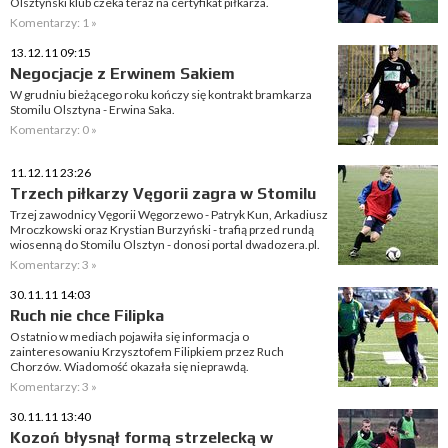
Olsztyński klub czeka teraz na certyfikat piłkarza.
Komentarzy: 1 »
13.12.11 09:15
Negocjacje z Erwinem Sakiem
W grudniu bieżącego roku kończy się kontrakt bramkarza
Stomilu Olsztyna - Erwina Saka.
Komentarzy: 0 »
11.12.11 23:26
Trzech piłkarzy Vęgorii zagra w Stomilu
Trzej zawodnicy Vęgorii Węgorzewo - Patryk Kun, Arkadiusz
Mroczkowski oraz Krystian Burzyński - trafią przed rundą
wiosenną do Stomilu Olsztyn - donosi portal dwadozera.pl.
Komentarzy: 3 »
30.11.11 14:03
Ruch nie chce Filipka
Ostatnio w mediach pojawiła się informacja o
zainteresowaniu Krzysztofem Filipkiem przez Ruch
Chorzów. Wiadomość okazała się nieprawdą.
Komentarzy: 3 »
30.11.11 13:40
Kozoń błysnął formą strzelecką w