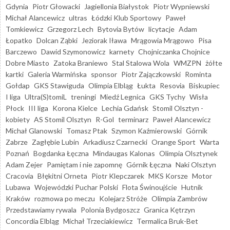
Gdynia
Piotr Głowacki
Jagiellonia Białystok
Piotr Wypniewski
Michał Alancewicz
ultras
Łódzki Klub Sportowy
Paweł
Tomkiewicz
Grzegorz Lech
Bytovia Bytów
licytacje
Adam
Łopatko
Dolcan Ząbki
Jeziorak Iława
Mrągowia Mrągowo
Pisa
Barczewo
Dawid Szymonowicz
karnety
Chojniczanka Chojnice
Dobre Miasto
Zatoka Braniewo
Stal Stalowa Wola
WMZPN
żółte
kartki
Galeria Warmińska
sponsor
Piotr Zajączkowski
Rominta
Gołdap
GKS Stawiguda
Olimpia Elbląg
Łukta
Resovia
Biskupiec
I liga
Ultra(S)tomiL
treningi
Miedź Legnica
GKS Tychy
Wisła
Płock
III liga
Korona Kielce
Lechia Gdańsk
Stomil Olsztyn -
kobiety
AS Stomil Olsztyn
R-Gol
terminarz
Paweł Alancewicz
Michał Glanowski
Tomasz Ptak
Szymon Kaźmierowski
Górnik
Zabrze
Zagłębie Lubin
Arkadiusz Czarnecki
Orange Sport
Warta
Poznań
Bogdanka Łęczna
Mindaugas Kalonas
Olimpia Olsztynek
Adam Zejer
Pamiętam i nie zapomnę
Górnik Łęczna
Naki Olsztyn
Cracovia
Błękitni Orneta
Piotr Klepczarek
MKS Korsze
Motor
Lubawa
Wojewódzki Puchar Polski
Flota Świnoujście
Hutnik
Kraków
rozmowa po meczu
Kolejarz Stróże
Olimpia Zambrów
Przedstawiamy rywala
Polonia Bydgoszcz
Granica Kętrzyn
Concordia Elbląg
Michał Trzeciakiewicz
Termalica Bruk-Bet