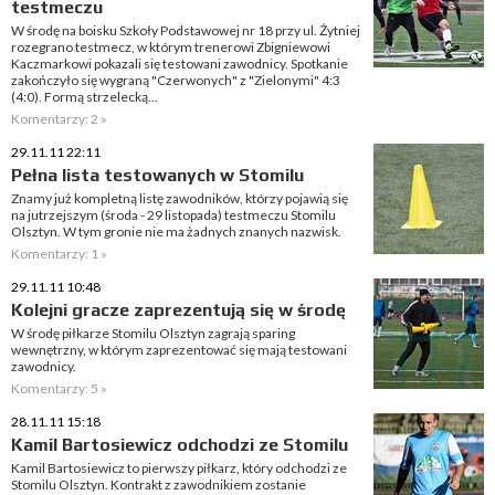
testmeczu
W środę na boisku Szkoły Podstawowej nr 18 przy ul. Żytniej
rozegrano testmecz, w którym trenerowi Zbigniewowi
Kaczmarkowi pokazali się testowani zawodnicy. Spotkanie
zakończyło się wygraną "Czerwonych" z "Zielonymi" 4:3
(4:0). Formą strzelecką...
Komentarzy: 2 »
29.11.11 22:11
Pełna lista testowanych w Stomilu
Znamy już kompletną listę zawodników, którzy pojawią się
na jutrzejszym (środa - 29 listopada) testmeczu Stomilu
Olsztyn. W tym gronie nie ma żadnych znanych nazwisk.
Komentarzy: 1 »
29.11.11 10:48
Kolejni gracze zaprezentują się w środę
W środę piłkarze Stomilu Olsztyn zagrają sparing
wewnętrzny, w którym zaprezentować się mają testowani
zawodnicy.
Komentarzy: 5 »
28.11.11 15:18
Kamil Bartosiewicz odchodzi ze Stomilu
Kamil Bartosiewicz to pierwszy piłkarz, który odchodzi ze
Stomilu Olsztyn. Kontrakt z zawodnikiem zostanie