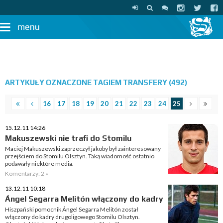
menu
ARTYKUŁY OZNACZONE TAGIEM TRANSFERY (492)
16
17
18
19
20
21
22
23
24
25
15.12.11 14:26
Makuszewski nie trafi do Stomilu
Maciej Makuszewski zaprzeczył jakoby był zainteresowany
przejściem do Stomilu Olsztyn. Taką wiadomość ostatnio
podawały niektóre media.
Komentarzy: 2 »
13.12.11 10:18
Ángel Segarra Melitón włączony do kadry
Hiszpański pomocnik Ángel Segarra Melitón został
włączony do kadry drugoligowego Stomilu Olsztyn.