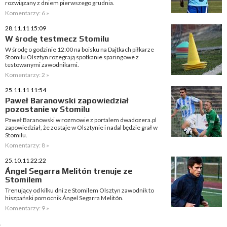
rozwiązany z dniem pierwszego grudnia.
Komentarzy: 6 »
28.11.11 15:09
W środę testmecz Stomilu
W środę o godzinie 12:00 na boisku na Dajtkach piłkarze
Stomilu Olsztyn rozegrają spotkanie sparingowe z
testowanymi zawodnikami.
Komentarzy: 2 »
25.11.11 11:54
Paweł Baranowski zapowiedział
pozostanie w Stomilu
Paweł Baranowski w rozmowie z portalem dwadozera.pl
zapowiedział, że zostaje w Olsztynie i nadal będzie grał w
Stomilu.
Komentarzy: 8 »
25.10.11 22:22
Ángel Segarra Melitón trenuje ze
Stomilem
Trenujący od kilku dni ze Stomilem Olsztyn zawodnik to
hiszpański pomocnik Ángel Segarra Melitón.
Komentarzy: 9 »