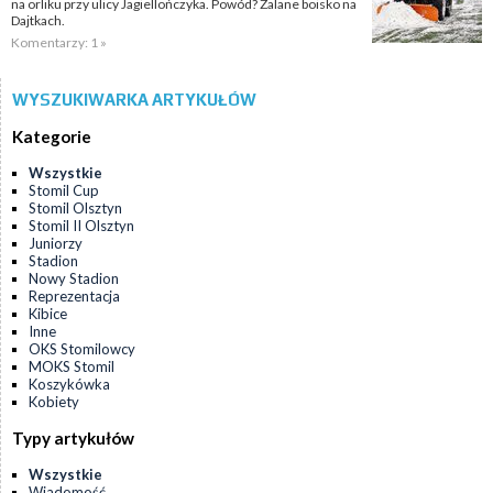
na orliku przy ulicy Jagiellończyka. Powód? Zalane boisko na
Dajtkach.
Komentarzy: 1 »
WYSZUKIWARKA ARTYKUŁÓW
Kategorie
Wszystkie
Stomil Cup
Stomil Olsztyn
Stomil II Olsztyn
Juniorzy
Stadion
Nowy Stadion
Reprezentacja
Kibice
Inne
OKS Stomilowcy
MOKS Stomil
Koszykówka
Kobiety
Typy artykułów
Wszystkie
Wiadomość