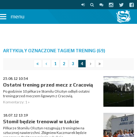
menu
ARTYKUŁY OZNACZONE TAGIEM TRENING (69)
1
2
3
4
25.08.12 10:54
Ostatni trening przed mecz z Cracovią
Po godzinie 10 piłkarze Stomilu Olsztyn odbyli ostatni
trening przed meczem ligowym z Cracovią.
Komentarzy: 1 »
18.07.12 13:19
Stomil będzie trenował w Łukcie
Piłkarze Stomilu Olsztyn rezygnują z treningów na
sztucznej nawierzchni. Zbigniew Kaczmarek będzie