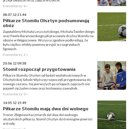
przeprowadzał teraz zajęcia w Łukcie.
Komentarzy: 6 »
08.07.12 21:44
Piłkarze Stomilu Olsztyn podsumowują
obóz
Zapytaliśmy Michała Leszczyńskiego, Michała Świderskiego
oraz Pawła Baranowskiego jak pracowała drużna Stomilu na
obozie w Węgorzewie. Wszyscy zgodnie podkreślają, że
było ciężko i efekty powinny przyjść w rozgrywkach
ligowych.
Komentarzy: 2 »
20.06.12 09:38
Stomil rozpoczął przygotowania
Piłkarze Stomilu Olsztyn od badań wydolnościowych w
Olsztyńskiej Szkole Wyższej rozpoczęli przygotowania do
nowego sezonu. Na pierwszych po urlopach zajęciach nie
pojawił się żaden nowy oraz testowany zawodnik.
Komentarzy: 0 »
14.05.12 15:49
Piłkarze Stomilu mają dwa dni wolnego
Trener Zbigniew Kaczmarek dał dwa dni wolnego
olsztyńskich piłkarzy. Stomil Olsztyn do treningów powróci
w środę.