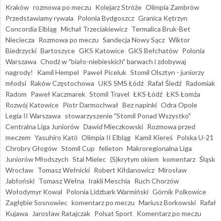
Kraków
rozmowa po meczu
Kolejarz Stróże
Olimpia Zambrów
Przedstawiamy rywala
Polonia Bydgoszcz
Granica Kętrzyn
Concordia Elbląg
Michał Trzeciakiewicz
Termalica Bruk-Bet
Nieciecza
Rozmowa po meczu
Sandecja Nowy Sącz
Wiktor
Biedrzycki
Bartoszyce
GKS Katowice
GKS Bełchatów
Polonia
Warszawa
Chodź w "biało-niebieskich" barwach i zdobywaj
nagrody!
Kamil Hempel
Paweł Piceluk
Stomil Olsztyn - juniorzy
młodsi
Raków Częstochowa
UKS SMS Łódź
Rafał Śledź
Radomiak
Radom
Paweł Kaczmarek
Stomil Travel
ŁKS Łódź
ŁKS Łomża
Rozwój Katowice
Piotr Darmochwał
Bez napinki
Odra Opole
Legia II Warszawa
stowarzyszenie "Stomil Ponad Wszystko"
Centralna Liga Juniorów
Dawid Mieczkowski
Rozmowa przed
meczem
Yasuhiro Katō
Olimpia II Elbląg
Kamil Kiereś
Polska U-21
Chrobry Głogów
Stomil Cup
felieton
Makroregionalna Liga
Juniorów Młodszych
Stal Mielec
(S)krytym okiem
komentarz
Śląsk
Wrocław
Tomasz Wełnicki
Robert Kiłdanowicz
Mirosław
Jabłoński
Tomasz Wełna
Irakli Meschia
Ruch Chorzów
Wołodymyr Kowal
Polonia Lidzbark Warmiński
Górnik Polkowice
Zagłębie Sosnowiec
komentarz po meczu
Mariusz Borkowski
Rafał
Kujawa
Jarosław Ratajczak
Polsat Sport
Komentarz po meczu