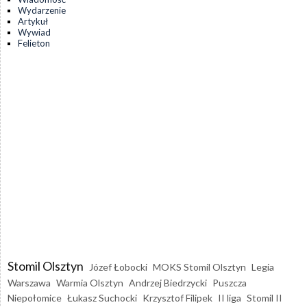
Wydarzenie
Artykuł
Wywiad
Felieton
Stomil Olsztyn
Józef Łobocki
MOKS Stomil Olsztyn
Legia
Warszawa
Warmia Olsztyn
Andrzej Biedrzycki
Puszcza
Niepołomice
Łukasz Suchocki
Krzysztof Filipek
II liga
Stomil II