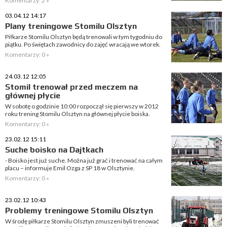
Komentarzy: 2 »
03.04.12 14:17
Plany treningowe Stomilu Olsztyn
Piłkarze Stomilu Olsztyn będą trenowali w tym tygodniu do
piątku. Po świętach zawodnicy do zajęć wracają we wtorek.
Komentarzy: 0 »
24.03.12 12:05
Stomil trenował przed meczem na
głównej płycie
W sobotę o godzinie 10:00 rozpoczął się pierwszy w 2012
roku trening Stomilu Olsztyn na głównej płycie boiska.
Komentarzy: 0 »
23.02.12 15:11
Suche boisko na Dajtkach
- Boisko jest już suche. Można już grać i trenować na całym
placu – informuje Emil Ozga z SP 18 w Olsztynie.
Komentarzy: 0 »
23.02.12 10:43
Problemy treningowe Stomilu Olsztyn
W środę piłkarze Stomilu Olsztyn zmuszeni byli trenować