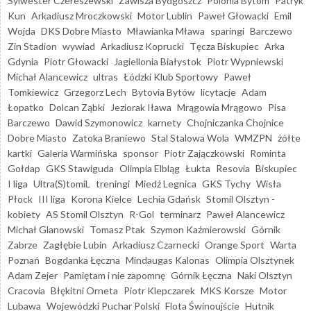
Sylwester Czereszewski
Zawisza Bydgoszcz
Polonia Bytom
Patryk
Kun
Arkadiusz Mroczkowski
Motor Lublin
Paweł Głowacki
Emil
Wojda
DKS Dobre Miasto
Mławianka Mława
sparingi
Barczewo
Zin Stadion
wywiad
Arkadiusz Koprucki
Tęcza Biskupiec
Arka
Gdynia
Piotr Głowacki
Jagiellonia Białystok
Piotr Wypniewski
Michał Alancewicz
ultras
Łódzki Klub Sportowy
Paweł
Tomkiewicz
Grzegorz Lech
Bytovia Bytów
licytacje
Adam
Łopatko
Dolcan Ząbki
Jeziorak Iława
Mrągowia Mrągowo
Pisa
Barczewo
Dawid Szymonowicz
karnety
Chojniczanka Chojnice
Dobre Miasto
Zatoka Braniewo
Stal Stalowa Wola
WMZPN
żółte
kartki
Galeria Warmińska
sponsor
Piotr Zajączkowski
Rominta
Gołdap
GKS Stawiguda
Olimpia Elbląg
Łukta
Resovia
Biskupiec
I liga
Ultra(S)tomiL
treningi
Miedź Legnica
GKS Tychy
Wisła
Płock
III liga
Korona Kielce
Lechia Gdańsk
Stomil Olsztyn -
kobiety
AS Stomil Olsztyn
R-Gol
terminarz
Paweł Alancewicz
Michał Glanowski
Tomasz Ptak
Szymon Kaźmierowski
Górnik
Zabrze
Zagłębie Lubin
Arkadiusz Czarnecki
Orange Sport
Warta
Poznań
Bogdanka Łęczna
Mindaugas Kalonas
Olimpia Olsztynek
Adam Zejer
Pamiętam i nie zapomnę
Górnik Łęczna
Naki Olsztyn
Cracovia
Błękitni Orneta
Piotr Klepczarek
MKS Korsze
Motor
Lubawa
Wojewódzki Puchar Polski
Flota Świnoujście
Hutnik