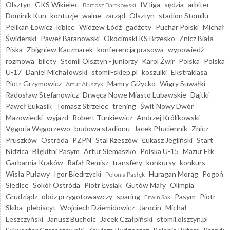
Olsztyn
GKS Wikielec
IV liga
sędzia
arbiter
Bartosz Bartkowski
Dominik Kun
kontuzje
walne
zarząd
Olsztyn
stadion Stomilu
Pelikan Łowicz
kibice
Widzew Łódź
gadżety
Puchar Polski
Michał
Świderski
Paweł Baranowski
Okocimski KS Brzesko
Znicz Biała
Piska
Zbigniew Kaczmarek
konferencja prasowa
wypowiedź
rozmowa
bilety
Stomil Olsztyn - juniorzy
Karol Żwir
Polska
Polska
U-17
Daniel Michałowski
stomil-sklep.pl
koszulki
Ekstraklasa
Piotr Grzymowicz
Mamry Giżycko
Wigry Suwałki
Artur Aluszyk
Radosław Stefanowicz
Drwęca Nowe Miasto Lubawskie
Dajtki
Paweł Łukasik
Tomasz Strzelec
trening
Świt Nowy Dwór
Mazowiecki
wyjazd
Robert Tunkiewicz
Andrzej Królikowski
Vęgoria Węgorzewo
budowa stadionu
Jacek Płuciennik
Znicz
Pruszków
Ostróda
PZPN
Stal Rzeszów
Łukasz Jegliński
Start
Nidzica
Błękitni Pasym
Artur Siemaszko
Polska U-15
Mazur Ełk
Garbarnia Kraków
Rafał Remisz
transfery
konkursy
konkurs
Wisła Puławy
Igor Biedrzycki
Huragan Morąg
Pogoń
Polonia Pasłęk
Siedlce
Sokół Ostróda
Piotr Łysiak
Gutów Mały
Olimpia
Grudziądz
obóz przygotowawczy
sparing
Pasym
Piotr
Erwin Sak
Skiba
plebiscyt
Wojciech Dziemidowicz
Jarocin
Michał
Leszczyński
Janusz Bucholc
Jacek Czałpiński
stomil.olsztyn.pl