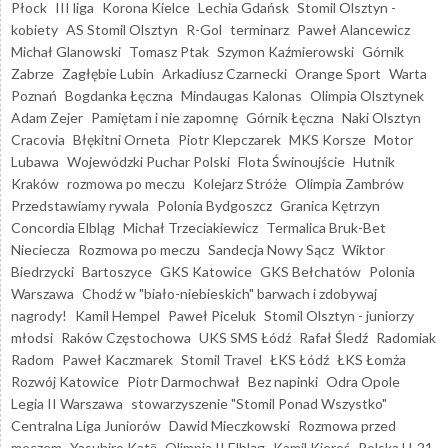
Płock
III liga
Korona Kielce
Lechia Gdańsk
Stomil Olsztyn -
kobiety
AS Stomil Olsztyn
R-Gol
terminarz
Paweł Alancewicz
Michał Glanowski
Tomasz Ptak
Szymon Kaźmierowski
Górnik
Zabrze
Zagłębie Lubin
Arkadiusz Czarnecki
Orange Sport
Warta
Poznań
Bogdanka Łęczna
Mindaugas Kalonas
Olimpia Olsztynek
Adam Zejer
Pamiętam i nie zapomnę
Górnik Łęczna
Naki Olsztyn
Cracovia
Błękitni Orneta
Piotr Klepczarek
MKS Korsze
Motor
Lubawa
Wojewódzki Puchar Polski
Flota Świnoujście
Hutnik
Kraków
rozmowa po meczu
Kolejarz Stróże
Olimpia Zambrów
Przedstawiamy rywala
Polonia Bydgoszcz
Granica Kętrzyn
Concordia Elbląg
Michał Trzeciakiewicz
Termalica Bruk-Bet
Nieciecza
Rozmowa po meczu
Sandecja Nowy Sącz
Wiktor
Biedrzycki
Bartoszyce
GKS Katowice
GKS Bełchatów
Polonia
Warszawa
Chodź w "biało-niebieskich" barwach i zdobywaj
nagrody!
Kamil Hempel
Paweł Piceluk
Stomil Olsztyn - juniorzy
młodsi
Raków Częstochowa
UKS SMS Łódź
Rafał Śledź
Radomiak
Radom
Paweł Kaczmarek
Stomil Travel
ŁKS Łódź
ŁKS Łomża
Rozwój Katowice
Piotr Darmochwał
Bez napinki
Odra Opole
Legia II Warszawa
stowarzyszenie "Stomil Ponad Wszystko"
Centralna Liga Juniorów
Dawid Mieczkowski
Rozmowa przed
meczem
Yasuhiro Katō
Olimpia II Elbląg
Kamil Kiereś
Polska U-21