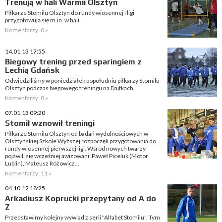
Trenują w hali Warmii Olsztyn
Piłkarze Stomilu Olsztyn do rundy wiosennej I ligi
przygotowują się m.in. w hali.
Komentarzy: 0 »
14.01.13 17:55
Biegowy trening przed sparingiem z
Lechią Gdańsk
Odwiedziliśmy w poniedziałek popołudniu piłkarzy Stomilu
Olsztyn podczas biegowego treningu na Dajtkach.
Komentarzy: 0 »
07.01.13 09:20
Stomil wznowił treningi
Piłkarze Stomilu Olsztyn od badań wydolnościowych w
Olsztyńskiej Szkole Wyższej rozpoczęli przygotowania do
rundy wiosennej pierwszej ligi. Wśród nowych twarzy
pojawili się wcześniej awizowani: Paweł Piceluk (Motor
Lublin), Mateusz Różowicz...
Komentarzy: 11 »
04.10.12 18:25
Arkadiusz Koprucki przepytany od A do
Z
Przedstawimy kolejny wywiad z serii "Alfabet Stomilu". Tym