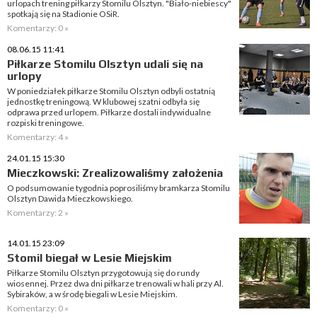
urlopach trening piłkarzy Stomilu Olsztyn. "Biało-niebiescy"
spotkają się na Stadionie OSiR.
Komentarzy: 0 »
08.06.15 11:41
Piłkarze Stomilu Olsztyn udali się na
urlopy
W poniedziałek piłkarze Stomilu Olsztyn odbyli ostatnią
jednostkę treningową. W klubowej szatni odbyła się
odprawa przed urlopem. Piłkarze dostali indywidualne
rozpiski treningowe.
Komentarzy: 4 »
24.01.15 15:30
Mieczkowski: Zrealizowaliśmy założenia
O podsumowanie tygodnia poprosiliśmy bramkarza Stomilu
Olsztyn Dawida Mieczkowskiego.
Komentarzy: 2 »
14.01.15 23:09
Stomil biegał w Lesie Miejskim
Piłkarze Stomilu Olsztyn przygotowują się do rundy
wiosennej. Przez dwa dni piłkarze trenowali w hali przy Al.
Sybiraków, a w środę biegali w Lesie Miejskim.
Komentarzy: 0 »