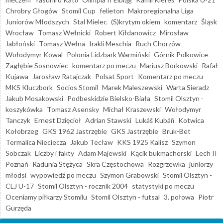
Chrobry Głogów
Stomil Cup
felieton
Makroregionalna Liga
Juniorów Młodszych
Stal Mielec
(S)krytym okiem
komentarz
Śląsk
Wrocław
Tomasz Wełnicki
Robert Kiłdanowicz
Mirosław
Jabłoński
Tomasz Wełna
Irakli Meschia
Ruch Chorzów
Wołodymyr Kowal
Polonia Lidzbark Warmiński
Górnik Polkowice
Zagłębie Sosnowiec
komentarz po meczu
Mariusz Borkowski
Rafał
Kujawa
Jarosław Ratajczak
Polsat Sport
Komentarz po meczu
MKS Kluczbork
Socios Stomil
Marek Maleszewski
Warta Sieradz
Jakub Mosakowski
Podbeskidzie Bielsko-Biała
Stomil Olsztyn -
koszykówka
Tomasz Asensky
Michał Kraszewski
Wołodymyr
Tanczyk
Ernest Dzięcioł
Adrian Stawski
Lukáš Kubáň
Kotwica
Kołobrzeg
GKS 1962 Jastrzębie
GKS Jastrzębie
Bruk-Bet
Termalica Nieciecza
Jakub Tecław
KKS 1925 Kalisz
Szymon
Sobczak
Liczby i fakty
Adam Majewski
Kącik bukmacherski
Lech II
Poznań
Radunia Stężyca
Skra Częstochowa
Rozgrzewka
juniorzy
młodsi
wypowiedź po meczu
Szymon Grabowski
Stomil Olsztyn -
CLJ U-17
Stomil Olsztyn - rocznik 2004
statystyki po meczu
Oceniamy piłkarzy Stomilu
Stomil Olsztyn - futsal
3. połowa
Piotr
Gurzęda