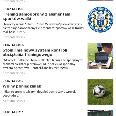
Komentarzy: 2 »
04.09.13 11:31
Trening samoobrony z elementami
sportów walki
Stowarzyszenie "Stomil Ponad Wszystko" prowadzi zapisy
na treningi samoobrony z elementami sportów walki (muay
thai, boks, MMA).
Komentarzy: 0 »
11.07.13 15:18
Stomil ma nowy system kontroli
obciążenia treningowego
Od wtorku piłkarze Stomilu Olsztyn trenują ze specjalnymi
paskami na klatce piersiowej. Klub pozyskał specjalny
system do fachowej kontroli i analizy treningów.
Komentarzy: 3 »
06.07.13 19:12
Wolny poniedziałek
Piłkarze Stomilu Olsztyn do zajęć powrócą we wtorek
popołudniu.
Komentarzy: 0 »
15.01.13 14:15