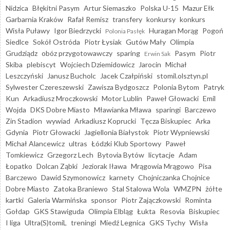
Nidzica
Błękitni Pasym
Artur Siemaszko
Polska U-15
Mazur Ełk
Garbarnia Kraków
Rafał Remisz
transfery
konkursy
konkurs
Wisła Puławy
Igor Biedrzycki
Huragan Morąg
Pogoń
Polonia Pasłęk
Siedlce
Sokół Ostróda
Piotr Łysiak
Gutów Mały
Olimpia
Grudziądz
obóz przygotowawczy
sparing
Pasym
Piotr
Erwin Sak
Skiba
plebiscyt
Wojciech Dziemidowicz
Jarocin
Michał
Leszczyński
Janusz Bucholc
Jacek Czałpiński
stomil.olsztyn.pl
Sylwester Czereszewski
Zawisza Bydgoszcz
Polonia Bytom
Patryk
Kun
Arkadiusz Mroczkowski
Motor Lublin
Paweł Głowacki
Emil
Wojda
DKS Dobre Miasto
Mławianka Mława
sparingi
Barczewo
Zin Stadion
wywiad
Arkadiusz Koprucki
Tęcza Biskupiec
Arka
Gdynia
Piotr Głowacki
Jagiellonia Białystok
Piotr Wypniewski
Michał Alancewicz
ultras
Łódzki Klub Sportowy
Paweł
Tomkiewicz
Grzegorz Lech
Bytovia Bytów
licytacje
Adam
Łopatko
Dolcan Ząbki
Jeziorak Iława
Mrągowia Mrągowo
Pisa
Barczewo
Dawid Szymonowicz
karnety
Chojniczanka Chojnice
Dobre Miasto
Zatoka Braniewo
Stal Stalowa Wola
WMZPN
żółte
kartki
Galeria Warmińska
sponsor
Piotr Zajączkowski
Rominta
Gołdap
GKS Stawiguda
Olimpia Elbląg
Łukta
Resovia
Biskupiec
I liga
Ultra(S)tomiL
treningi
Miedź Legnica
GKS Tychy
Wisła