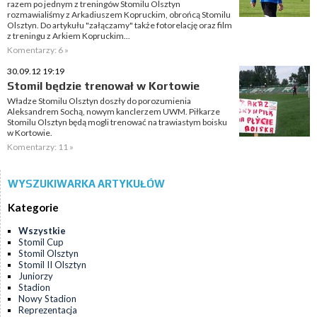
razem po jednym z treningów Stomilu Olsztyn
rozmawialiśmy z Arkadiuszem Kopruckim, obrońcą Stomilu
Olsztyn. Do artykułu "załączamy" także fotorelację oraz film
z treningu z Arkiem Kopruckim...
Komentarzy: 6 »
30.09.12 19:19
Stomil będzie trenował w Kortowie
Władze Stomilu Olsztyn doszły do porozumienia
Aleksandrem Sochą, nowym kanclerzem UWM. Piłkarze
Stomilu Olsztyn będą mogli trenować na trawiastym boisku
w Kortowie.
Komentarzy: 11 »
WYSZUKIWARKA ARTYKUŁÓW
Kategorie
Wszystkie
Stomil Cup
Stomil Olsztyn
Stomil II Olsztyn
Juniorzy
Stadion
Nowy Stadion
Reprezentacja