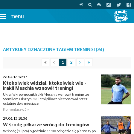
menu
ARTYKUŁY OZNACZONE TAGIEM TRENINGI (24)
1
2
26.04.16 16:17
Ktokolwiek widział, ktokolwiek wie -
Irakli Meschia wznowił treningi
Ukraiński pomocnik Irakli Meschia wznowił treningi ze
Stomilem Olsztyn. 23-letni piłkarz nie trenował przez
ostatnie dwa miesiące.
Komentarzy: 5 »
29.06.15 18:36
W środę piłkarze wrócą do treningów
W środę (1 lipca) o godzinie 11:00 odbędzie się pierwszy po