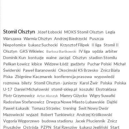
Stomil Olsztyn
Józef Łobocki
MOKS Stomil Olsztyn
Legia
Warszawa
Warmia Olsztyn
Andrzej Biedrzycki
Puszcza
Niepołomice
Łukasz Suchocki
Krzysztof Filipek
II liga
Stomil II
Olsztyn
GKS Wikielec
IV liga
sędzia
arbiter
Bartosz Bartkowski
Dominik Kun
kontuzje
walne
zarząd
Olsztyn
stadion Stomilu
Pelikan Łowicz
kibice
Widzew Łódź
gadżety
Puchar Polski
Michał
Świderski
Paweł Baranowski
Okocimski KS Brzesko
Znicz Biała
Piska
Zbigniew Kaczmarek
konferencja prasowa
wypowiedź
rozmowa
bilety
Stomil Olsztyn - juniorzy
Karol Żwir
Polska
Polska
U-17
Daniel Michałowski
stomil-sklep.pl
koszulki
Ekstraklasa
Piotr Grzymowicz
Mamry Giżycko
Wigry Suwałki
Artur Aluszyk
Radosław Stefanowicz
Drwęca Nowe Miasto Lubawskie
Dajtki
Paweł Łukasik
Tomasz Strzelec
trening
Świt Nowy Dwór
Mazowiecki
wyjazd
Robert Tunkiewicz
Andrzej Królikowski
Vęgoria Węgorzewo
budowa stadionu
Jacek Płuciennik
Znicz
Pruszków
Ostróda
PZPN
Stal Rzeszów
Łukasz Jegliński
Start