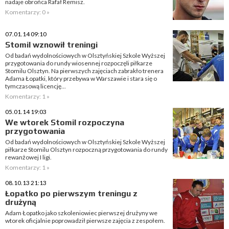
nadaje obrońca Rafał Remisz.
Komentarzy: 0 »
07.01.14 09:10
Stomil wznowił treningi
Od badań wydolnościowych w Olsztyńskiej Szkole Wyższej
przygotowania do rundy wiosennej rozpoczęli piłkarze
Stomilu Olsztyn. Na pierwszych zajęciach zabrakło trenera
Adama Łopatki, który przebywa w Warszawie i stara się o
tymczasową licencję...
Komentarzy: 1 »
05.01.14 19:03
We wtorek Stomil rozpoczyna
przygotowania
Od badań wydolnościowych w Olsztyńskiej Szkole Wyższej
piłkarze Stomilu Olsztyn rozpoczną przygotowania do rundy
rewanżowej I ligi.
Komentarzy: 1 »
08.10.13 21:13
Łopatko po pierwszym treningu z
drużyną
Adam Łopatko jako szkoleniowiec pierwszej drużyny we
wtorek oficjalnie poprowadził pierwsze zajęcia z zespołem.