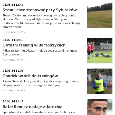
01.08.14 12:41
Stomil chce trenować przy Sybiraków
Stomil Olsztyn ma wyremontować główną płytę boiska
stadionu Warmii przy Al. Sybiraków w Olsztynie.
Podopieczni Mirosława Jabłońskiego od września planują
tam trenować.
Komentarzy: 2 »
25.07.14 22:12
Ostatni trening w Bartoszycach
Piłkarze Stomilu Olsztyn mają za sobą ostatni trening w
Bartoszycach.
Komentarzy: 0 »
21.03.14 11:06
Gondek wrócił do treningów
Patryk Gondek, który wybił bark podczas sparingu z Arką
Gdynia, wrócił już do treningów z drużyną.
Komentarzy: 0 »
26.01.14 21:47
Rafał Remisz nadaje z Jarocina
Specjalnie dla czytelników stomil.olsztyn.pl z Jarocina