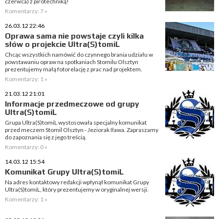
czerwca) z pirotechniką!
Komentarzy: 7 »
26.03.12 22:46
Oprawa sama nie powstaje czyli kilka
słów o projekcie Ultra(S)tomiL
Chcąc wszystkich namówić do czynnego brania udziału w
powstawaniu opraw na spotkaniach Stomilu Olsztyn
prezentujemy małą fotorelację z prac nad projektem.
Komentarzy: 1 »
21.03.12 21:01
Informacje przedmeczowe od grupy
Ultra(S)tomiL
Grupa Ultra(S)tomiL wystosowała specjalny komunikat
przed meczem Stomil Olsztyn - Jeziorak Iława. Zapraszamy
do zapoznania się z jego treścią.
Komentarzy: 0 »
14.03.12 15:54
Komunikat Grupy Ultra(S)tomiL
Na adres kontaktowy redakcji wpłynął komunikat Grupy
Ultra(S)tomiL, który prezentujemy w oryginalnej wersji.
Komentarzy: 1 »