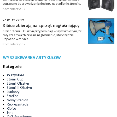
potrzebne do prowadzenia dopingu na stadionie Stomilu.
Komentarzy: 0 »
26.01.12 22:19
Kibice zbierają na sprzęt nagłaśniający
Kibice Stomilu Olsztyn przypominają wszystkim o tym, że
cały czas trwa zbiórka na nagłośnienie, które będzie
używane w młynie.
Komentarzy: 0 »
WYSZUKIWARKA ARTYKUŁÓW
Kategorie
Wszystkie
Stomil Cup
Stomil Olsztyn
Stomil II Olsztyn
Juniorzy
Stadion
Nowy Stadion
Reprezentacja
Kibice
Inne
OKS Stomilowcy