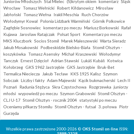
Juniorów Młodszych
Stal Mielec
(S)krytym okiem
komentarz
Śląsk
Wrocław
Tomasz Wełnicki
Robert Kiłdanowicz
Mirosław
Jabłoński
Tomasz Wełna
Irakli Meschia
Ruch Chorzów
Wołodymyr Kowal
Polonia Lidzbark Warmiński
Górnik Polkowice
Zagłębie Sosnowiec
komentarz po meczu
Mariusz Borkowski
Rafał
Kujawa
Jarosław Ratajczak
Polsat Sport
Komentarz po meczu
MKS Kluczbork
Socios Stomil
Marek Maleszewski
Warta Sieradz
Jakub Mosakowski
Podbeskidzie Bielsko-Biała
Stomil Olsztyn -
koszykówka
Tomasz Asensky
Michał Kraszewski
Wołodymyr
Tanczyk
Ernest Dzięcioł
Adrian Stawski
Lukáš Kubáň
Kotwica
Kołobrzeg
GKS 1962 Jastrzębie
GKS Jastrzębie
Bruk-Bet
Termalica Nieciecza
Jakub Tecław
KKS 1925 Kalisz
Szymon
Sobczak
Liczby i fakty
Adam Majewski
Kącik bukmacherski
Lech II
Poznań
Radunia Stężyca
Skra Częstochowa
Rozgrzewka
juniorzy
młodsi
wypowiedź po meczu
Szymon Grabowski
Stomil Olsztyn -
CLJ U-17
Stomil Olsztyn - rocznik 2004
statystyki po meczu
Oceniamy piłkarzy Stomilu
Stomil Olsztyn - futsal
3. połowa
Piotr
Gurzęda
Wszelkie prawa zastrzeżone 2000-2026 ©
OKS Stomil on-line
ISSN:
1898-2328