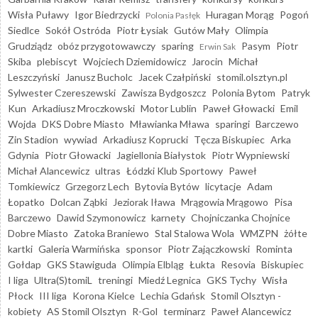
Wisła Puławy
Igor Biedrzycki
Huragan Morąg
Pogoń
Polonia Pasłęk
Siedlce
Sokół Ostróda
Piotr Łysiak
Gutów Mały
Olimpia
Grudziądz
obóz przygotowawczy
sparing
Pasym
Piotr
Erwin Sak
Skiba
plebiscyt
Wojciech Dziemidowicz
Jarocin
Michał
Leszczyński
Janusz Bucholc
Jacek Czałpiński
stomil.olsztyn.pl
Sylwester Czereszewski
Zawisza Bydgoszcz
Polonia Bytom
Patryk
Kun
Arkadiusz Mroczkowski
Motor Lublin
Paweł Głowacki
Emil
Wojda
DKS Dobre Miasto
Mławianka Mława
sparingi
Barczewo
Zin Stadion
wywiad
Arkadiusz Koprucki
Tęcza Biskupiec
Arka
Gdynia
Piotr Głowacki
Jagiellonia Białystok
Piotr Wypniewski
Michał Alancewicz
ultras
Łódzki Klub Sportowy
Paweł
Tomkiewicz
Grzegorz Lech
Bytovia Bytów
licytacje
Adam
Łopatko
Dolcan Ząbki
Jeziorak Iława
Mrągowia Mrągowo
Pisa
Barczewo
Dawid Szymonowicz
karnety
Chojniczanka Chojnice
Dobre Miasto
Zatoka Braniewo
Stal Stalowa Wola
WMZPN
żółte
kartki
Galeria Warmińska
sponsor
Piotr Zajączkowski
Rominta
Gołdap
GKS Stawiguda
Olimpia Elbląg
Łukta
Resovia
Biskupiec
I liga
Ultra(S)tomiL
treningi
Miedź Legnica
GKS Tychy
Wisła
Płock
III liga
Korona Kielce
Lechia Gdańsk
Stomil Olsztyn -
kobiety
AS Stomil Olsztyn
R-Gol
terminarz
Paweł Alancewicz