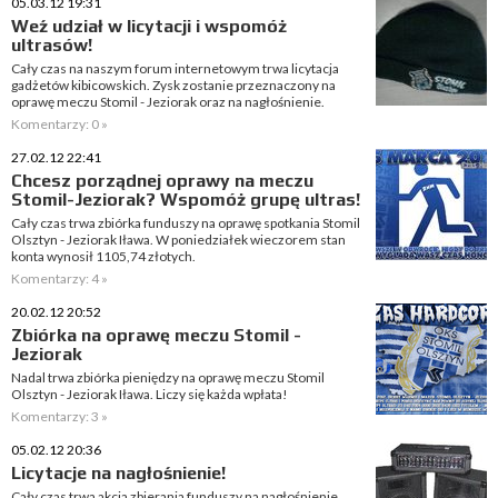
05.03.12 19:31
Weź udział w licytacji i wspomóż
ultrasów!
Cały czas na naszym forum internetowym trwa licytacja
gadżetów kibicowskich. Zysk zostanie przeznaczony na
oprawę meczu Stomil - Jeziorak oraz na nagłośnienie.
Komentarzy: 0 »
27.02.12 22:41
Chcesz porządnej oprawy na meczu
Stomil-Jeziorak? Wspomóż grupę ultras!
Cały czas trwa zbiórka funduszy na oprawę spotkania Stomil
Olsztyn - Jeziorak Iława. W poniedziałek wieczorem stan
konta wynosił 1105,74 złotych.
Komentarzy: 4 »
20.02.12 20:52
Zbiórka na oprawę meczu Stomil -
Jeziorak
Nadal trwa zbiórka pieniędzy na oprawę meczu Stomil
Olsztyn - Jeziorak Iława. Liczy się każda wpłata!
Komentarzy: 3 »
05.02.12 20:36
Licytacje na nagłośnienie!
Cały czas trwa akcja zbierania funduszy na nagłośnienie