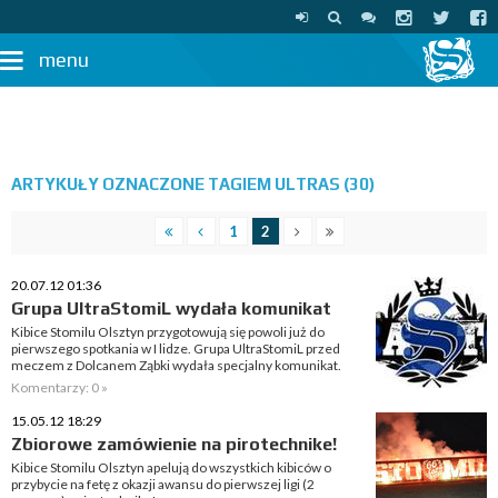
menu
ARTYKUŁY OZNACZONE TAGIEM ULTRAS (30)
1
2
20.07.12 01:36
Grupa UltraStomiL wydała komunikat
Kibice Stomilu Olsztyn przygotowują się powoli już do
pierwszego spotkania w I lidze. Grupa UltraStomiL przed
meczem z Dolcanem Ząbki wydała specjalny komunikat.
Komentarzy: 0 »
15.05.12 18:29
Zbiorowe zamówienie na pirotechnike!
Kibice Stomilu Olsztyn apelują do wszystkich kibiców o
przybycie na fetę z okazji awansu do pierwszej ligi (2