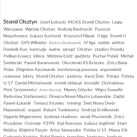
Stomil Olsztyn
Józef Łobocki
MOKS Stomil Olsztyn
Legia
Warszawa
Warmia Olsztyn
Andrzej Biedrzycki
Puszcza
Niepołomice
Łukasz Suchocki
Krzysztof Filipek
II liga
Stomil II
Olsztyn
GKS Wikielec
IV liga
sędzia
arbiter
Bartosz Bartkowski
Dominik Kun
kontuzje
walne
zarząd
Olsztyn
stadion Stomilu
Pelikan Łowicz
kibice
Widzew Łódź
gadżety
Puchar Polski
Michał
Świderski
Paweł Baranowski
Okocimski KS Brzesko
Znicz Biała
Piska
Zbigniew Kaczmarek
konferencja prasowa
wypowiedź
rozmowa
bilety
Stomil Olsztyn - juniorzy
Karol Żwir
Polska
Polska
U-17
Daniel Michałowski
stomil-sklep.pl
koszulki
Ekstraklasa
Piotr Grzymowicz
Mamry Giżycko
Wigry Suwałki
Artur Aluszyk
Radosław Stefanowicz
Drwęca Nowe Miasto Lubawskie
Dajtki
Paweł Łukasik
Tomasz Strzelec
trening
Świt Nowy Dwór
Mazowiecki
wyjazd
Robert Tunkiewicz
Andrzej Królikowski
Vęgoria Węgorzewo
budowa stadionu
Jacek Płuciennik
Znicz
Pruszków
Ostróda
PZPN
Stal Rzeszów
Łukasz Jegliński
Start
Nidzica
Błękitni Pasym
Artur Siemaszko
Polska U-15
Mazur Ełk
Garbarnia Kraków
Rafał Remisz
transfery
konkursy
konkurs