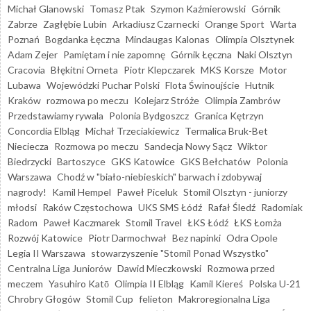
Michał Glanowski
Tomasz Ptak
Szymon Kaźmierowski
Górnik
Zabrze
Zagłębie Lubin
Arkadiusz Czarnecki
Orange Sport
Warta
Poznań
Bogdanka Łęczna
Mindaugas Kalonas
Olimpia Olsztynek
Adam Zejer
Pamiętam i nie zapomnę
Górnik Łęczna
Naki Olsztyn
Cracovia
Błękitni Orneta
Piotr Klepczarek
MKS Korsze
Motor
Lubawa
Wojewódzki Puchar Polski
Flota Świnoujście
Hutnik
Kraków
rozmowa po meczu
Kolejarz Stróże
Olimpia Zambrów
Przedstawiamy rywala
Polonia Bydgoszcz
Granica Kętrzyn
Concordia Elbląg
Michał Trzeciakiewicz
Termalica Bruk-Bet
Nieciecza
Rozmowa po meczu
Sandecja Nowy Sącz
Wiktor
Biedrzycki
Bartoszyce
GKS Katowice
GKS Bełchatów
Polonia
Warszawa
Chodź w "biało-niebieskich" barwach i zdobywaj
nagrody!
Kamil Hempel
Paweł Piceluk
Stomil Olsztyn - juniorzy
młodsi
Raków Częstochowa
UKS SMS Łódź
Rafał Śledź
Radomiak
Radom
Paweł Kaczmarek
Stomil Travel
ŁKS Łódź
ŁKS Łomża
Rozwój Katowice
Piotr Darmochwał
Bez napinki
Odra Opole
Legia II Warszawa
stowarzyszenie "Stomil Ponad Wszystko"
Centralna Liga Juniorów
Dawid Mieczkowski
Rozmowa przed
meczem
Yasuhiro Katō
Olimpia II Elbląg
Kamil Kiereś
Polska U-21
Chrobry Głogów
Stomil Cup
felieton
Makroregionalna Liga