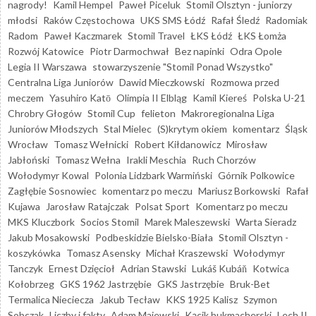
nagrody!
Kamil Hempel
Paweł Piceluk
Stomil Olsztyn - juniorzy
młodsi
Raków Częstochowa
UKS SMS Łódź
Rafał Śledź
Radomiak
Radom
Paweł Kaczmarek
Stomil Travel
ŁKS Łódź
ŁKS Łomża
Rozwój Katowice
Piotr Darmochwał
Bez napinki
Odra Opole
Legia II Warszawa
stowarzyszenie "Stomil Ponad Wszystko"
Centralna Liga Juniorów
Dawid Mieczkowski
Rozmowa przed
meczem
Yasuhiro Katō
Olimpia II Elbląg
Kamil Kiereś
Polska U-21
Chrobry Głogów
Stomil Cup
felieton
Makroregionalna Liga
Juniorów Młodszych
Stal Mielec
(S)krytym okiem
komentarz
Śląsk
Wrocław
Tomasz Wełnicki
Robert Kiłdanowicz
Mirosław
Jabłoński
Tomasz Wełna
Irakli Meschia
Ruch Chorzów
Wołodymyr Kowal
Polonia Lidzbark Warmiński
Górnik Polkowice
Zagłębie Sosnowiec
komentarz po meczu
Mariusz Borkowski
Rafał
Kujawa
Jarosław Ratajczak
Polsat Sport
Komentarz po meczu
MKS Kluczbork
Socios Stomil
Marek Maleszewski
Warta Sieradz
Jakub Mosakowski
Podbeskidzie Bielsko-Biała
Stomil Olsztyn -
koszykówka
Tomasz Asensky
Michał Kraszewski
Wołodymyr
Tanczyk
Ernest Dzięcioł
Adrian Stawski
Lukáš Kubáň
Kotwica
Kołobrzeg
GKS 1962 Jastrzębie
GKS Jastrzębie
Bruk-Bet
Termalica Nieciecza
Jakub Tecław
KKS 1925 Kalisz
Szymon
Sobczak
Liczby i fakty
Adam Majewski
Kącik bukmacherski
Lech II