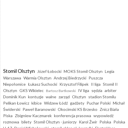
Stomil Olsztyn
Józef Łobocki
MOKS Stomil Olsztyn
Legia
Warszawa
Warmia Olsztyn
Andrzej Biedrzycki
Puszcza
Niepołomice
Łukasz Suchocki
Krzysztof Filipek
II liga
Stomil II
Olsztyn
GKS Wikielec
IV liga
sędzia
arbiter
Bartosz Bartkowski
Dominik Kun
kontuzje
walne
zarząd
Olsztyn
stadion Stomilu
Pelikan Łowicz
kibice
Widzew Łódź
gadżety
Puchar Polski
Michał
Świderski
Paweł Baranowski
Okocimski KS Brzesko
Znicz Biała
Piska
Zbigniew Kaczmarek
konferencja prasowa
wypowiedź
rozmowa
bilety
Stomil Olsztyn - juniorzy
Karol Żwir
Polska
Polska