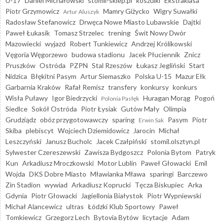
U-17
Daniel Michałowski
stomil-sklep.pl
koszulki
Ekstraklasa
Piotr Grzymowicz
Mamry Giżycko
Wigry Suwałki
Artur Aluszyk
Radosław Stefanowicz
Drwęca Nowe Miasto Lubawskie
Dajtki
Paweł Łukasik
Tomasz Strzelec
trening
Świt Nowy Dwór
Mazowiecki
wyjazd
Robert Tunkiewicz
Andrzej Królikowski
Vęgoria Węgorzewo
budowa stadionu
Jacek Płuciennik
Znicz
Pruszków
Ostróda
PZPN
Stal Rzeszów
Łukasz Jegliński
Start
Nidzica
Błękitni Pasym
Artur Siemaszko
Polska U-15
Mazur Ełk
Garbarnia Kraków
Rafał Remisz
transfery
konkursy
konkurs
Wisła Puławy
Igor Biedrzycki
Huragan Morąg
Pogoń
Polonia Pasłęk
Siedlce
Sokół Ostróda
Piotr Łysiak
Gutów Mały
Olimpia
Grudziądz
obóz przygotowawczy
sparing
Pasym
Piotr
Erwin Sak
Skiba
plebiscyt
Wojciech Dziemidowicz
Jarocin
Michał
Leszczyński
Janusz Bucholc
Jacek Czałpiński
stomil.olsztyn.pl
Sylwester Czereszewski
Zawisza Bydgoszcz
Polonia Bytom
Patryk
Kun
Arkadiusz Mroczkowski
Motor Lublin
Paweł Głowacki
Emil
Wojda
DKS Dobre Miasto
Mławianka Mława
sparingi
Barczewo
Zin Stadion
wywiad
Arkadiusz Koprucki
Tęcza Biskupiec
Arka
Gdynia
Piotr Głowacki
Jagiellonia Białystok
Piotr Wypniewski
Michał Alancewicz
ultras
Łódzki Klub Sportowy
Paweł
Tomkiewicz
Grzegorz Lech
Bytovia Bytów
licytacje
Adam