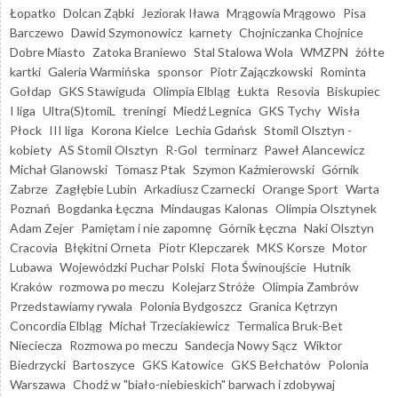
Łopatko
Dolcan Ząbki
Jeziorak Iława
Mrągowia Mrągowo
Pisa
Barczewo
Dawid Szymonowicz
karnety
Chojniczanka Chojnice
Dobre Miasto
Zatoka Braniewo
Stal Stalowa Wola
WMZPN
żółte
kartki
Galeria Warmińska
sponsor
Piotr Zajączkowski
Rominta
Gołdap
GKS Stawiguda
Olimpia Elbląg
Łukta
Resovia
Biskupiec
I liga
Ultra(S)tomiL
treningi
Miedź Legnica
GKS Tychy
Wisła
Płock
III liga
Korona Kielce
Lechia Gdańsk
Stomil Olsztyn -
kobiety
AS Stomil Olsztyn
R-Gol
terminarz
Paweł Alancewicz
Michał Glanowski
Tomasz Ptak
Szymon Kaźmierowski
Górnik
Zabrze
Zagłębie Lubin
Arkadiusz Czarnecki
Orange Sport
Warta
Poznań
Bogdanka Łęczna
Mindaugas Kalonas
Olimpia Olsztynek
Adam Zejer
Pamiętam i nie zapomnę
Górnik Łęczna
Naki Olsztyn
Cracovia
Błękitni Orneta
Piotr Klepczarek
MKS Korsze
Motor
Lubawa
Wojewódzki Puchar Polski
Flota Świnoujście
Hutnik
Kraków
rozmowa po meczu
Kolejarz Stróże
Olimpia Zambrów
Przedstawiamy rywala
Polonia Bydgoszcz
Granica Kętrzyn
Concordia Elbląg
Michał Trzeciakiewicz
Termalica Bruk-Bet
Nieciecza
Rozmowa po meczu
Sandecja Nowy Sącz
Wiktor
Biedrzycki
Bartoszyce
GKS Katowice
GKS Bełchatów
Polonia
Warszawa
Chodź w "biało-niebieskich" barwach i zdobywaj