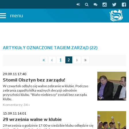
menu
ARTYKUŁY OZNACZONE TAGIEM ZARZĄD (22)
1
2
29.09.11 17:40
Stomil Olsztyn bez zarządu!
W czwartek odbyło się walne zebranie w klubie. Podczas
zebrania zapadło kilka ważnych decyzji odnośnie
przyszłości klubu. "Biało-niebiescy" zostali bez zarządu
klubu.
Komentarzy: 34 »
15.09.11 14:01
29 września walne w klubie
29 września o godzinie 17:00 w siedzibie klubu odbędzie się