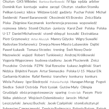
Olsztyn
GKS Wikielec
IV liga
sędzia
arbiter
Bartosz Bartkowski
Dominik Kun
kontuzje
walne
zarząd
Olsztyn
stadion Stomilu
Pelikan Łowicz
kibice
Widzew Łódź
gadżety
Puchar Polski
Michał
Świderski
Paweł Baranowski
Okocimski KS Brzesko
Znicz Biała
Piska
Zbigniew Kaczmarek
konferencja prasowa
wypowiedź
rozmowa
bilety
Stomil Olsztyn - juniorzy
Karol Żwir
Polska
Polska
U-17
Daniel Michałowski
stomil-sklep.pl
koszulki
Ekstraklasa
Piotr Grzymowicz
Mamry Giżycko
Wigry Suwałki
Artur Aluszyk
Radosław Stefanowicz
Drwęca Nowe Miasto Lubawskie
Dajtki
Paweł Łukasik
Tomasz Strzelec
trening
Świt Nowy Dwór
Mazowiecki
wyjazd
Robert Tunkiewicz
Andrzej Królikowski
Vęgoria Węgorzewo
budowa stadionu
Jacek Płuciennik
Znicz
Pruszków
Ostróda
PZPN
Stal Rzeszów
Łukasz Jegliński
Start
Nidzica
Błękitni Pasym
Artur Siemaszko
Polska U-15
Mazur Ełk
Garbarnia Kraków
Rafał Remisz
transfery
konkursy
konkurs
Wisła Puławy
Igor Biedrzycki
Huragan Morąg
Pogoń
Polonia Pasłęk
Siedlce
Sokół Ostróda
Piotr Łysiak
Gutów Mały
Olimpia
Grudziądz
obóz przygotowawczy
sparing
Pasym
Piotr
Erwin Sak
Skiba
plebiscyt
Wojciech Dziemidowicz
Jarocin
Michał
Leszczyński
Janusz Bucholc
Jacek Czałpiński
stomil.olsztyn.pl
Sylwester Czereszewski
Zawisza Bydgoszcz
Polonia Bytom
Patryk