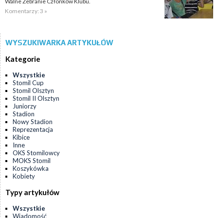
Walne Zebranie Członków Klubu.
Komentarzy: 3 »
WYSZUKIWARKA ARTYKUŁÓW
Kategorie
Wszystkie
Stomil Cup
Stomil Olsztyn
Stomil II Olsztyn
Juniorzy
Stadion
Nowy Stadion
Reprezentacja
Kibice
Inne
OKS Stomilowcy
MOKS Stomil
Koszykówka
Kobiety
Typy artykułów
Wszystkie
Wiadomość