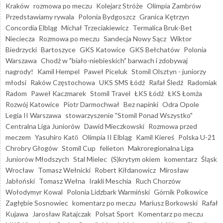
Kraków
rozmowa po meczu
Kolejarz Stróże
Olimpia Zambrów
Przedstawiamy rywala
Polonia Bydgoszcz
Granica Kętrzyn
Concordia Elbląg
Michał Trzeciakiewicz
Termalica Bruk-Bet
Nieciecza
Rozmowa po meczu
Sandecja Nowy Sącz
Wiktor
Biedrzycki
Bartoszyce
GKS Katowice
GKS Bełchatów
Polonia
Warszawa
Chodź w "biało-niebieskich" barwach i zdobywaj
nagrody!
Kamil Hempel
Paweł Piceluk
Stomil Olsztyn - juniorzy
młodsi
Raków Częstochowa
UKS SMS Łódź
Rafał Śledź
Radomiak
Radom
Paweł Kaczmarek
Stomil Travel
ŁKS Łódź
ŁKS Łomża
Rozwój Katowice
Piotr Darmochwał
Bez napinki
Odra Opole
Legia II Warszawa
stowarzyszenie "Stomil Ponad Wszystko"
Centralna Liga Juniorów
Dawid Mieczkowski
Rozmowa przed
meczem
Yasuhiro Katō
Olimpia II Elbląg
Kamil Kiereś
Polska U-21
Chrobry Głogów
Stomil Cup
felieton
Makroregionalna Liga
Juniorów Młodszych
Stal Mielec
(S)krytym okiem
komentarz
Śląsk
Wrocław
Tomasz Wełnicki
Robert Kiłdanowicz
Mirosław
Jabłoński
Tomasz Wełna
Irakli Meschia
Ruch Chorzów
Wołodymyr Kowal
Polonia Lidzbark Warmiński
Górnik Polkowice
Zagłębie Sosnowiec
komentarz po meczu
Mariusz Borkowski
Rafał
Kujawa
Jarosław Ratajczak
Polsat Sport
Komentarz po meczu