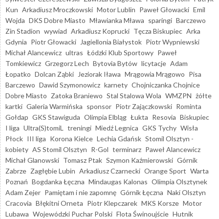
Kun
Arkadiusz Mroczkowski
Motor Lublin
Paweł Głowacki
Emil
Wojda
DKS Dobre Miasto
Mławianka Mława
sparingi
Barczewo
Zin Stadion
wywiad
Arkadiusz Koprucki
Tęcza Biskupiec
Arka
Gdynia
Piotr Głowacki
Jagiellonia Białystok
Piotr Wypniewski
Michał Alancewicz
ultras
Łódzki Klub Sportowy
Paweł
Tomkiewicz
Grzegorz Lech
Bytovia Bytów
licytacje
Adam
Łopatko
Dolcan Ząbki
Jeziorak Iława
Mrągowia Mrągowo
Pisa
Barczewo
Dawid Szymonowicz
karnety
Chojniczanka Chojnice
Dobre Miasto
Zatoka Braniewo
Stal Stalowa Wola
WMZPN
żółte
kartki
Galeria Warmińska
sponsor
Piotr Zajączkowski
Rominta
Gołdap
GKS Stawiguda
Olimpia Elbląg
Łukta
Resovia
Biskupiec
I liga
Ultra(S)tomiL
treningi
Miedź Legnica
GKS Tychy
Wisła
Płock
III liga
Korona Kielce
Lechia Gdańsk
Stomil Olsztyn -
kobiety
AS Stomil Olsztyn
R-Gol
terminarz
Paweł Alancewicz
Michał Glanowski
Tomasz Ptak
Szymon Kaźmierowski
Górnik
Zabrze
Zagłębie Lubin
Arkadiusz Czarnecki
Orange Sport
Warta
Poznań
Bogdanka Łęczna
Mindaugas Kalonas
Olimpia Olsztynek
Adam Zejer
Pamiętam i nie zapomnę
Górnik Łęczna
Naki Olsztyn
Cracovia
Błękitni Orneta
Piotr Klepczarek
MKS Korsze
Motor
Lubawa
Wojewódzki Puchar Polski
Flota Świnoujście
Hutnik