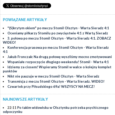
POWIĄZANE ARTYKUŁY
"(S)krytym okiem" po meczu Stomil Olsztyn - Warta Sieradz 4:1
Oceniamy piłkarzy Stomilu po zwycięstwie 4:1 z Wartą Sieradz
3. połowa po meczu Stomil Olsztyn - Warta Sieradz 4:1. ZOBACZ
WIDEO!
Konferencja prasowa po meczu Stomil Olsztyn - Warta Sieradz
4:1
Jakub Fronczak: Na drugą połowę wyszliśmy mocno zmotywowani
Wspaniałe rozpoczęcie długiego weekendu! Stomil - Warta 4:1
Idziemy za ciosem! Wspieramy Stomil w walce o kolejny komplet
punktów
Nikt nie pauzuje w meczu Stomil Olsztyn - Warta Sieradz
Transmisja z meczu Stomil Olsztyn - Warta Sieradz. WIDEO!
Czwartek przy Piłsudskiego 69a! WSZYSCY NA MECZ!
NAJNOWSZE ARTYKUŁY
22:11
Po takim widowisku w Olsztynku potrzeba psychicznego
odpoczynku