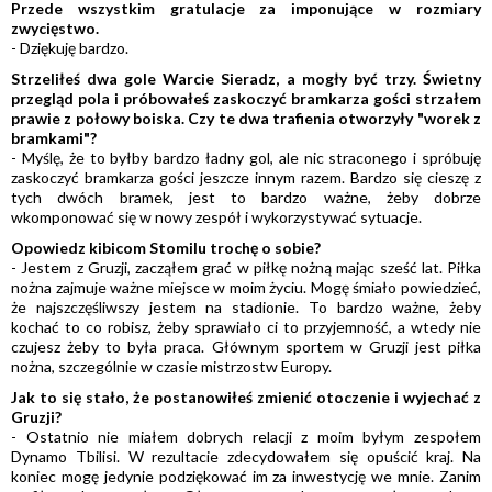
Przede wszystkim gratulacje za imponujące w rozmiary
zwycięstwo.
- Dziękuję bardzo.
Strzeliłeś dwa gole Warcie Sieradz, a mogły być trzy. Świetny
przegląd pola i próbowałeś zaskoczyć bramkarza gości strzałem
prawie z połowy boiska. Czy te dwa trafienia otworzyły "worek z
bramkami"?
- Myślę, że to byłby bardzo ładny gol, ale nic straconego i spróbuję
zaskoczyć bramkarza gości jeszcze innym razem. Bardzo się cieszę z
tych dwóch bramek, jest to bardzo ważne, żeby dobrze
wkomponować się w nowy zespół i wykorzystywać sytuacje.
Opowiedz kibicom Stomilu trochę o sobie?
- Jestem z Gruzji, zacząłem grać w piłkę nożną mając sześć lat. Piłka
nożna zajmuje ważne miejsce w moim życiu. Mogę śmiało powiedzieć,
że najszczęśliwszy jestem na stadionie. To bardzo ważne, żeby
kochać to co robisz, żeby sprawiało ci to przyjemność, a wtedy nie
czujesz żeby to była praca. Głównym sportem w Gruzji jest piłka
nożna, szczególnie w czasie mistrzostw Europy.
Jak to się stało, że postanowiłeś zmienić otoczenie i wyjechać z
Gruzji?
- Ostatnio nie miałem dobrych relacji z moim byłym zespołem
Dynamo Tbilisi. W rezultacie zdecydowałem się opuścić kraj. Na
koniec mogę jedynie podziękować im za inwestycję we mnie. Zanim