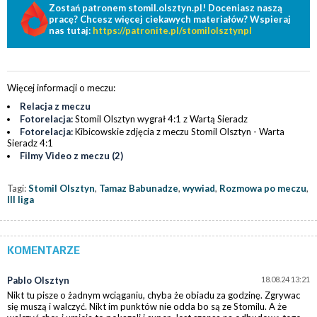
Zostań patronem stomil.olsztyn.pl! Doceniasz naszą
pracę? Chcesz więcej ciekawych materiałów? Wspieraj
nas tutaj:
https://patronite.pl/stomilolsztynpl
Więcej informacji o meczu:
Relacja z meczu
Fotorelacja:
Stomil Olsztyn wygrał 4:1 z Wartą Sieradz
Fotorelacja:
Kibicowskie zdjęcia z meczu Stomil Olsztyn - Warta
Sieradz 4:1
Filmy Video z meczu (2)
Tagi:
Stomil Olsztyn
,
Tamaz Babunadze
,
wywiad
,
Rozmowa po meczu
,
III liga
KOMENTARZE
Pablo Olsztyn
18.08.24 13:21
Nikt tu pisze o żadnym wciąganiu, chyba że obiadu za godzinę. Zgrywac
się muszą i walczyć. Nikt im punktów nie odda bo są ze Stomilu. A że