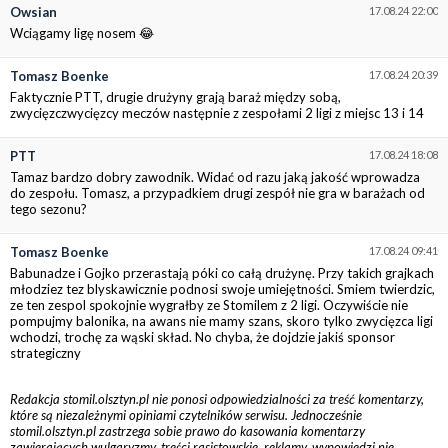
Owsian
17.08.24 22:00
Wciągamy ligę nosem 😂
Tomasz Boenke
17.08.24 20:39
Faktycznie PTT, drugie drużyny grają baraż między sobą,
zwycięzczwycięzcy meczów następnie z zespołami 2 ligi z miejsc 13 i 14
PTT
17.08.24 18:08
Tamaz bardzo dobry zawodnik. Widać od razu jaką jakość wprowadza
do zespołu. Tomasz, a przypadkiem drugi zespół nie gra w barażach od
tego sezonu?
Tomasz Boenke
17.08.24 09:41
Babunadze i Gojko przerastają póki co całą drużynę. Przy takich grajkach
młodziez tez blyskawicznie podnosi swoje umiejętności. Smiem twierdzic,
ze ten zespol spokojnie wygrałby ze Stomilem z 2 ligi. Oczywiście nie
pompujmy balonika, na awans nie mamy szans, skoro tylko zwycięzca ligi
wchodzi, trochę za wąski skład. No chyba, że dojdzie jakiś sponsor
strategiczny
Redakcja stomil.olsztyn.pl nie ponosi odpowiedzialności za treść komentarzy,
które są niezależnymi opiniami czytelników serwisu. Jednocześnie
stomil.olsztyn.pl zastrzega sobie prawo do kasowania komentarzy
zawierających wulgaryzmy, treści rasistowskie, reklamy, wypowiedzi nie