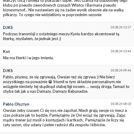
walczyć chcą i umieja to pokazali i super. Jest szansa na odbudowę tego
klubu po pseudo zawodowych czasach Włatcy i Barmana pseudo
biznesmynof... Nie nastawiam się na żaden wynik obecnie ale na walkę
piłkarzy. To czego nie widzieliśmy w poprzednim sezonie
DJKS
18.08.24 10:57
Podczas transmisji z ostatniego meczu Kyniu bardzo akcentował tą
literkę, myślałem, że jednak jest ;)
Kot
18.08.24 10:44
Nie ma literki i w jego imieniu.
DJKS
18.08.24 09:46
Pablo, piszesz, że się zgrywają, Owsian też się zgrywa :) Nie bierz
wszystkiego na poważnie 😁 Stomil w tym składzie personalnym nie
wciągnie niestety tej skądinąd słabej ligi nosem. ... swoją drogą Tamazi to
chyba tak jak u nas Damazy. Damazy Babunadze.
Pablo Olsztyn
18.08.24 08:03
Owsian żeby czasem Ci się nos nie zapchał. Niech grają swoje co mecz a
czas pokaże jak to będzie. Pamiętajmy że Oni wciąż się zgrywają. Zając
mądry trener już myśli o kontuzjach i kartkach.. Pamiętajcie że liczy się
cały sezon, oby udany i pełen radości dla zespołu i kibiców.