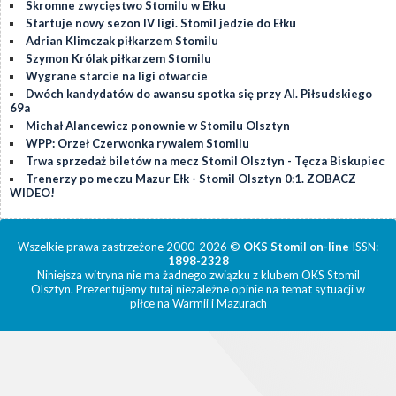
Skromne zwycięstwo Stomilu w Ełku
Startuje nowy sezon IV ligi. Stomil jedzie do Ełku
Adrian Klimczak piłkarzem Stomilu
Szymon Królak piłkarzem Stomilu
Wygrane starcie na ligi otwarcie
Dwóch kandydatów do awansu spotka się przy Al. Piłsudskiego
69a
Michał Alancewicz ponownie w Stomilu Olsztyn
WPP: Orzeł Czerwonka rywalem Stomilu
Trwa sprzedaż biletów na mecz Stomil Olsztyn - Tęcza Biskupiec
Trenerzy po meczu Mazur Ełk - Stomil Olsztyn 0:1. ZOBACZ
WIDEO!
Wszelkie prawa zastrzeżone 2000-2026 ©
OKS Stomil on-line
ISSN:
1898-2328
Niniejsza witryna nie ma żadnego związku z klubem OKS Stomil
Olsztyn. Prezentujemy tutaj niezależne opinie na temat sytuacji w
piłce na Warmii i Mazurach