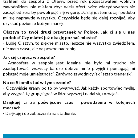
trafiłem do zespołu z Oławy, przez rok pozostawałem wolnym
zawodnikiem, nie miałem zbyt wielu ofert, więc zdecydowałem się
zacząć od zera by powoli piąć się w górę. Dzisiaj jestem tutaj i podoba
mi się naprawdę wszystko. Oczywiście będę się dalej rozwijać, aby
uzyskać poziom o którym marzę.
Olsztyn to twój drugi przystanek w Polsce. Jak ci się u nas
podoba? Czy miałeś już okazję poznać miasto?
- Lubię Olsztyn, to piękne miasto, jeszcze nie wszystko zwiedziłem,
nie mam czasu, ale na pewno nadrobię.
Jak się czujesz w zespole?
- Atmosfera w zespole jest idealna, nie było mi trudno się
zaadoptować, wszyscy bardzo dobrze mnie przyjęli i pomagają mi
pokazać moje umiejętności. Zarówno zawodnicy jak i sztab trenerski.
Na co Stomil stać w tym sezonie?
- Oczywiście gramy po to by wygrywać. Jak każdy sportowiec myślę,
aby wygrać tę grupę i grać w lidze wyższej i nadal się rozwijać.
Dziękuję ci za poświęcony czas i powodzenia w kolejnych
meczach.
- Dziękuję i do zobaczenia na stadionie.