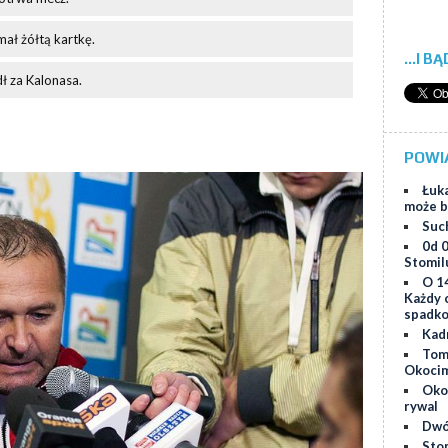
ał żółtą kartkę.
...I B
dł za Kalonasa.
POWI
Łuk
może b
Suc
0d 0
Stomil
O 1
Każdy 
spadk
Kad
Tom
Okoci
Okoc
rywal
Dwó
Sto