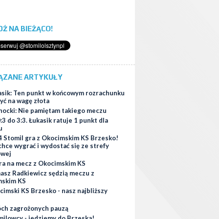
ĄDŹ NA BIEŻĄCO!
ĄZANE ARTYKUŁY
asik: Ten punkt w końcowym rozrachunku
yć na wagę złota
hocki: Nie pamiętam takiego meczu
:3 do 3:3. Łukasik ratuje 1 punkt dla
u
4 Stomil gra z Okocimskim KS Brzesko!
chce wygrać i wydostać się ze strefy
owej
ra na mecz z Okocimskim KS
asz Radkiewicz sędzią meczu z
mskim KS
imski KS Brzesko - nasz najbliższy
ch zagrożonych pauzą
milowcy - jedziemy do Brzeska!