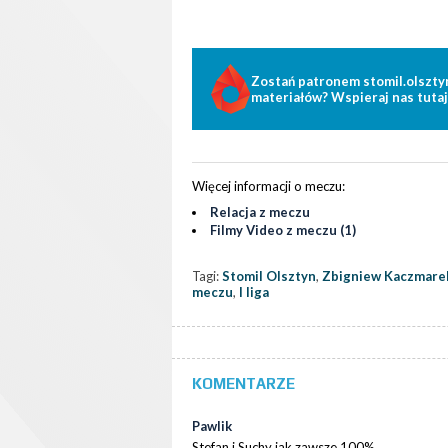
Zostań patronem stomil.olszty
materiałów? Wspieraj nas tutaj
Więcej informacji o meczu:
Relacja z meczu
Filmy Video z meczu (1)
Tagi:
Stomil Olsztyn
,
Zbigniew Kaczmare
meczu
,
I liga
KOMENTARZE
Pawlik
Stefan i Suchy jak zawsze 100%