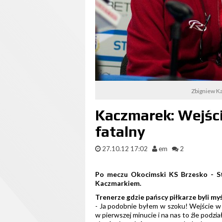
Zbigniew Ka
Kaczmarek: Wejśc
fatalny
27.10.12 17:02
em
2
Po meczu Okocimski KS Brzesko - S
Kaczmarkiem.
Trenerze gdzie pańscy piłkarze byli my
- Ja podobnie byłem w szoku! Wejście w m
w pierwszej minucie i na nas to źle podzi