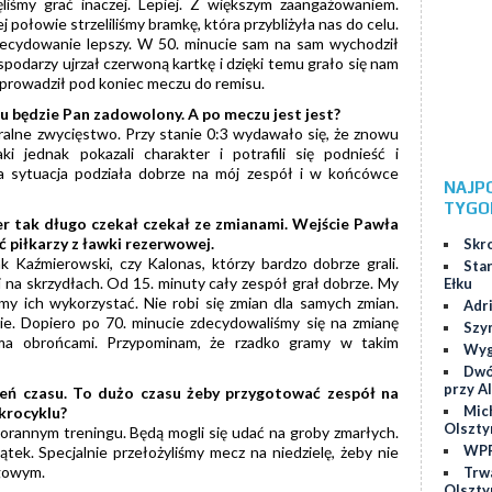
ęliśmy grać inaczej. Lepiej. Z większym zaangażowaniem.
j połowie strzeliliśmy bramkę, która przybliżyła nas do celu.
decydowanie lepszy. W 50. minucie sam na sam wychodził
podarzy ujrzał czerwoną kartkę i dzięki temu grało się nam
prowadził pod koniec meczu do remisu.
u będzie Pan zadowolony. A po meczu jest jest?
ralne zwycięstwo. Przy stanie 0:3 wydawało się, że znowu
 jednak pokazali charakter i potrafili się podnieść i
ta sytuacja podziała dobrze na mój zespół i w końcówce
NAJP
TYGO
er tak długo czekał czekał ze zmianami. Wejście Pawła
 piłkarzy z ławki rezerwowej.
Skr
k Kaźmierowski, czy Kalonas, którzy bardzo dobrze grali.
Star
i na skrzydłach. Od 15. minuty cały zespół grał dobrze. My
Ełku
iśmy ich wykorzystać. Nie robi się zmian dla samych zmian.
Adr
ie. Dopiero po 70. minucie zdecydowaliśmy się na zmianę
Szy
zema obrońcami. Przypominam, że rzadko gramy w takim
Wygr
Dwó
przy Al
eń czasu. To dużo czasu żeby przygotować zespół na
Mic
ikrocyklu?
Olszty
orannym treningu. Będą mogli się udać na groby zmarłych.
WPP
tek. Specjalnie przełożyliśmy mecz na niedzielę, żeby nie
ngowym.
Trw
Olszty