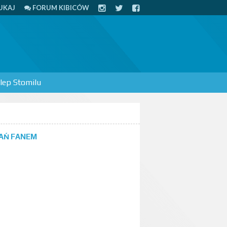
UKAJ
FORUM KIBICÓW
lep Stomilu
AŃ FANEM