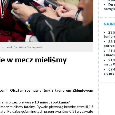
Do c
na wyj
NAJN
23:
Junior
22:
potrze
czmarek, fot. Artur Szczepański
21:
Cuiavi
ie w mecz mieliśmy
21:
mecz W
09:
się prz
tomil Olsztyn rozmawialiśmy z trenerem Zbigniewem
ślami przez pierwsze 10. minut spotkania?
ecz mieliśmy fatalny. Rywale pierwszą bramkę strzelili już
ałało. Po dziesięciu minutach przegrywaliśmy 0:3 i wydawało