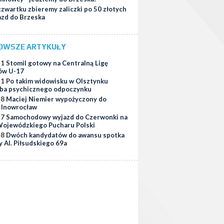
zwartku zbieremy zaliczki po 50 złotych
azd do Brzeska
OWSZE ARTYKUŁY
51
Stomil gotowy na Centralną Ligę
ów U-17
11
Po takim widowisku w Olsztynku
ba psychicznego odpoczynku
48
Maciej Niemier wypożyczony do
i Inowrocław
37
Samochodowy wyjazd do Czerwonki na
ojewódzkiego Pucharu Polski
48
Dwóch kandydatów do awansu spotka
y Al. Piłsudskiego 69a