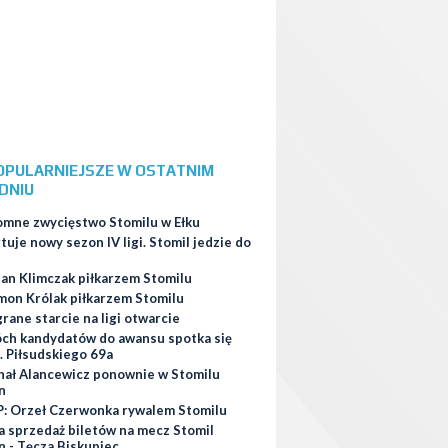
OPULARNIEJSZE W OSTATNIM
DNIU
omne zwycięstwo Stomilu w Ełku
tuje nowy sezon IV ligi. Stomil jedzie do
ian Klimczak piłkarzem Stomilu
mon Królak piłkarzem Stomilu
ane starcie na ligi otwarcie
ch kandydatów do awansu spotka się
. Piłsudskiego 69a
hał Alancewicz ponownie w Stomilu
n
: Orzeł Czerwonka rywalem Stomilu
a sprzedaż biletów na mecz Stomil
n - Tęcza Biskupiec