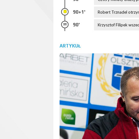
90+1'
Robert Trznadel otrzym
90'
Krzysztof Filipek wsze
ARTYKUŁ