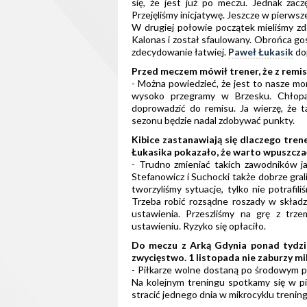
się, że jest już po meczu. Jednak zacz
Przejęliśmy inicjatywę. Jeszcze w pierwsze
W drugiej połowie początek mieliśmy z
Kalonas i został sfaulowany. Obrońca gos
zdecydowanie łatwiej.
Paweł Łukasik
do
Przed meczem mówił trener, że z remis
- Można powiedzieć, że jest to nasze mo
wysoko przegramy w Brzesku. Chłopaki
doprowadzić do remisu. Ja wierzę, że 
sezonu będzie nadal zdobywać punkty.
Kibice zastanawiają się dlaczego tren
Łukasika pokazało, że warto wpuszczać
- Trudno zmieniać takich zawodników ja
Stefanowicz i Suchocki także dobrze gral
tworzyliśmy sytuacje, tylko nie potrafil
Trzeba robić rozsądne roszady w składz
ustawienia. Przeszliśmy na grę z tr
ustawieniu. Ryzyko się opłaciło.
Do meczu z Arką Gdynia ponad tydzi
zwycięstwo. 1 listopada nie zaburzy m
- Piłkarze wolne dostaną po środowym p
Na kolejnym treningu spotkamy się w pią
stracić jednego dnia w mikrocyklu treni