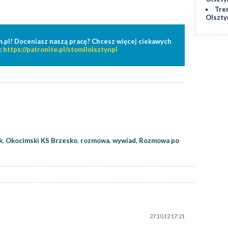
Tre
Olszty
n.pl! Doceniasz naszą pracę? Chcesz więcej ciekawych
:
https://patronite.pl/stomilolsztynpl
k
,
Okocimski KS Brzesko
,
rozmowa
,
wywiad
,
Rozmowa po
27.10.12 17:21