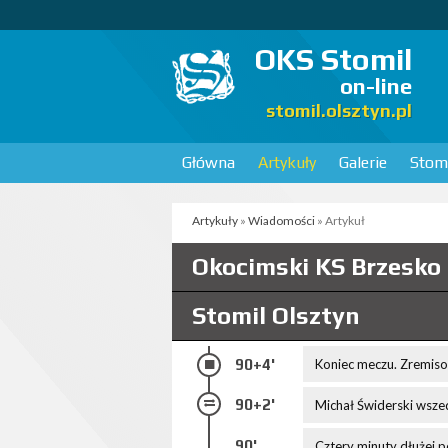
OKS Stomil
on-line
stomil.olsztyn.pl
Główna
Artykuły
Galerie
Stomi
Artykuły
»
Wiadomości
» Artykuł
Okocimski KS Brzesko
Stomil Olsztyn
90+4'
Koniec meczu. Zremiso
90+2'
Michał Świderski wsze
90'
Cztery minuty dłużej 