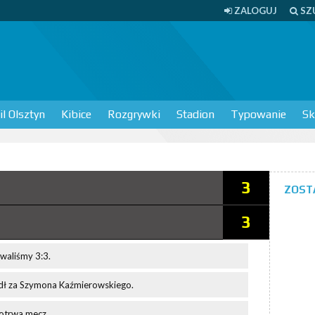
ZALOGUJ
SZ
l Olsztyn
Kibice
Rozgrywki
Stadion
Typowanie
Sk
3
ZOST
3
waliśmy 3:3.
dł za Szymona Kaźmierowskiego.
potrwa mecz.