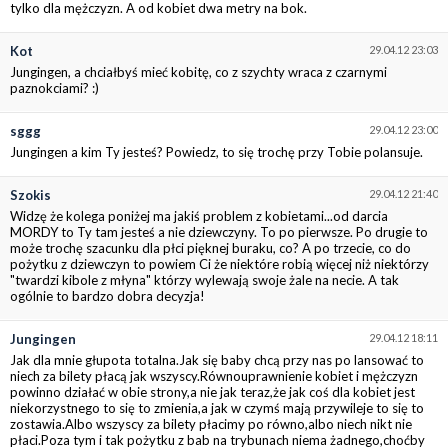
tylko dla mężczyzn. A od kobiet dwa metry na bok.
Kot
29.04.12 23:03
Jungingen, a chciałbyś mieć kobitę, co z szychty wraca z czarnymi
paznokciami? :)
sggg
29.04.12 23:00
Jungingen a kim Ty jesteś? Powiedz, to się trochę przy Tobie polansuje.
Szokis
29.04.12 21:40
Widzę że kolega poniżej ma jakiś problem z kobietami...od darcia
MORDY to Ty tam jesteś a nie dziewczyny. To po pierwsze. Po drugie to
może trochę szacunku dla płci pięknej buraku, co? A po trzecie, co do
pożytku z dziewczyn to powiem Ci że niektóre robią więcej niż niektórzy
"twardzi kibole z młyna" którzy wylewają swoje żale na necie. A tak
ogólnie to bardzo dobra decyzja!
Jungingen
29.04.12 18:11
Jak dla mnie głupota totalna.Jak się baby chcą przy nas po lansować to
niech za bilety płacą jak wszyscy.Równouprawnienie kobiet i mężczyzn
powinno działać w obie strony,a nie jak teraz,że jak coś dla kobiet jest
niekorzystnego to się to zmienia,a jak w czymś mają przywileje to się to
zostawia.Albo wszyscy za bilety płacimy po równo,albo niech nikt nie
płaci.Poza tym i tak pożytku z bab na trybunach niema żadnego,choćby