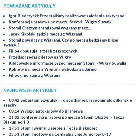
POWIĄZANE ARTYKUŁY
Igor Biedrzycki: Przestaliśmy realizować założenia taktyczne
Konferencja prasowa po meczu Stomil - Wigry Suwałki
Stomil Olsztyn zremisował wygrany mecz...
Jacek Kikolski sędzią meczu z Wigrami
Stomil powalczy z Wigrami. Czy po meczu będziemy bliżej
awansu?
Filipek pauzuje, trzech zagrożonych
Przedsprzedaż biletów na Wigry
Kibicowskie informacje przed meczem Stomil - Wigry Suwałki
Kobiety na mecz z Wigrami wchodzą za darmo
Filipek nie zagra z Wigrami
NAJNOWSZE ARTYKUŁY
08:42
Sebastian Szypulski: To spotkanie przypominało piłkarskie
szachy
08:14
Wyjazd autokarowy do Braniewa
21:02
Konferencja prasowa po meczu Stomil Olsztyn - Tęcza
Biskupiec 1:0
17:53
Stomil wygrał u siebie z Tęczą Biskupiec
23:51
Stomil gotowy na Centralną Ligę Juniorów U-17