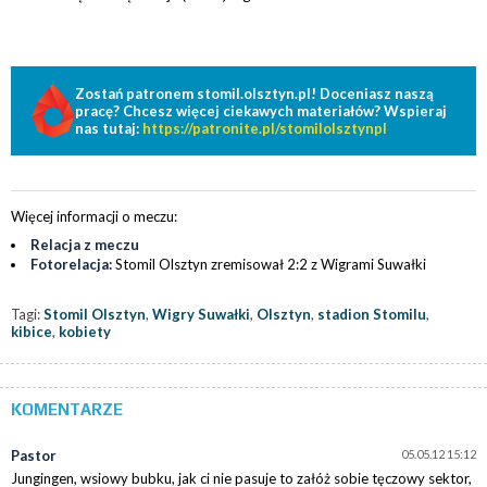
Zostań patronem stomil.olsztyn.pl! Doceniasz naszą
pracę? Chcesz więcej ciekawych materiałów? Wspieraj
nas tutaj:
https://patronite.pl/stomilolsztynpl
Więcej informacji o meczu:
Relacja z meczu
Fotorelacja:
Stomil Olsztyn zremisował 2:2 z Wigrami Suwałki
Tagi:
Stomil Olsztyn
,
Wigry Suwałki
,
Olsztyn
,
stadion Stomilu
,
kibice
,
kobiety
KOMENTARZE
Pastor
05.05.12 15:12
Jungingen, wsiowy bubku, jak ci nie pasuje to załóż sobie tęczowy sektor,