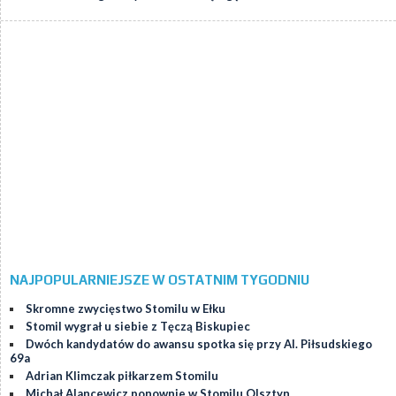
NAJPOPULARNIEJSZE W OSTATNIM TYGODNIU
Skromne zwycięstwo Stomilu w Ełku
Stomil wygrał u siebie z Tęczą Biskupiec
Dwóch kandydatów do awansu spotka się przy Al. Piłsudskiego
69a
Adrian Klimczak piłkarzem Stomilu
Michał Alancewicz ponownie w Stomilu Olsztyn