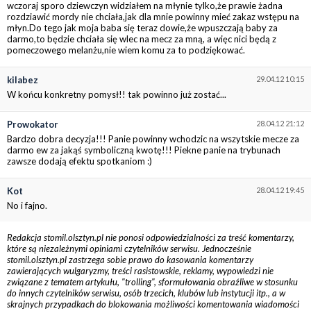
wczoraj sporo dziewczyn widziałem na młynie tylko,że prawie żadna
rozdziawić mordy nie chciała,jak dla mnie powinny mieć zakaz wstępu na
młyn.Do tego jak moja baba się teraz dowie,że wpuszczają baby za
darmo,to będzie chciała się wlec na mecz za mną, a więc nici będą z
pomeczowego melanżu,nie wiem komu za to podziękować.
kilabez
29.04.12 10:15
W końcu konkretny pomysł!! tak powinno już zostać...
Prowokator
28.04.12 21:12
Bardzo dobra decyzja!!! Panie powinny wchodzic na wszytskie mecze za
darmo ew za jakąś symboliczną kwotę!!! Piekne panie na trybunach
zawsze dodają efektu spotkaniom :)
Kot
28.04.12 19:45
No i fajno.
Redakcja stomil.olsztyn.pl nie ponosi odpowiedzialności za treść komentarzy,
które są niezależnymi opiniami czytelników serwisu. Jednocześnie
stomil.olsztyn.pl zastrzega sobie prawo do kasowania komentarzy
zawierających wulgaryzmy, treści rasistowskie, reklamy, wypowiedzi nie
związane z tematem artykułu, "trolling", sformułowania obraźliwe w stosunku
do innych czytelników serwisu, osób trzecich, klubów lub instytucji itp., a w
skrajnych przypadkach do blokowania możliwości komentowania wiadomości