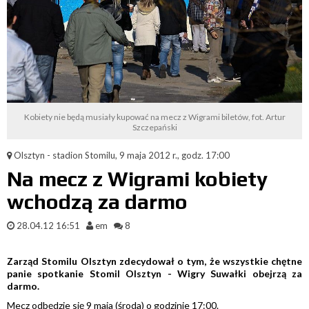
Kobiety nie będą musiały kupować na mecz z Wigrami biletów, fot. Artur
Szczepański
Olsztyn - stadion Stomilu, 9 maja 2012 r., godz. 17:00
Na mecz z Wigrami kobiety
wchodzą za darmo
28.04.12 16:51
em
8
Zarząd Stomilu Olsztyn zdecydował o tym, że wszystkie chętne
panie spotkanie Stomil Olsztyn - Wigry Suwałki obejrzą za
darmo.
Mecz odbędzie się 9 maja (środa) o godzinie 17:00.