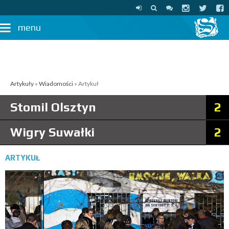
menu
Artykuły
»
Wiadomości
» Artykuł
Stomil Olsztyn
2
Wigry Suwałki
2
ARTYKUŁ