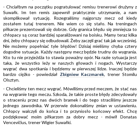
- Chciałbym na początku pogratulować remisu trenerowi drużyny z
Suwałk. Im ten remis zapewnił praktycznie utrzymanie, a nam
skomplikował sytuację. Rozegraliśmy najgorszy mecz od kiedy
zostałem tutaj trenerem. Nie wiem co się stało. Na treningach
piłkarze prezentowali się dobrze. Gdy granica błędu się zmniejsza to
chłopacy są coraz bardziej sparaliżowani na boisku. Mamy teraz kilka
dni, żeby chłopacy się odbudowali. Żeby zaczęli grać tak jak wcześniej.
Nie możemy popełniać tyle błędów! Dzisiaj mieliśmy chyba cztery
dogodne sytuacje. Każdy następny mecz będzie trudny do wygrania.
Kto tu nie przyjeżdża to stawia poważny opór. Na razie sytuacja jest
taka, że wszystko leży w naszych głowach i nogach. Wystarczy
wygrać dwa spotkania i będziemy w pierwszej lidze. Inaczej będzie
bardzo ciężko - powiedział
Zbigniew Kaczmarek
, trener Stomilu
Olsztyn.
- Chcieliśmy ten mecz wygrać. Mówiliśmy przed meczem, że stać nas
na wygranie tego meczu. Szkoda, że takie proste błędy zdecydowały
o straceniu przez nas dwóch bramek i do tego straciliśmy jeszcze
jednego zawodnika. W przerwie dokonaliśmy zmian w ustawieniu.
Chłopcy walczyli do końca i to przyniosło końcowy efekt. Chcę
podziękować moim piłkarzom za dobry mecz - mówił Donatas
Vencevičius, trener Wigier Suwałki.