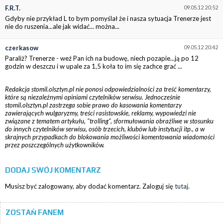
F.R.T.
09.05.12 20:52
Gdyby nie przykład L to bym pomyślał że i nasza sytuacja Trenerze jest
nie do ruszenia...ale jak widać... można...
czerkasow
09.05.12 20:42
Paraliż? Trenerze - weź Pan ich na budowę, niech pozapie...ją po 12
godzin w deszczu i w upale za 1,5 koła to im się zachce grać ...
Redakcja stomil.olsztyn.pl nie ponosi odpowiedzialności za treść komentarzy,
które są niezależnymi opiniami czytelników serwisu. Jednocześnie
stomil.olsztyn.pl zastrzega sobie prawo do kasowania komentarzy
zawierających wulgaryzmy, treści rasistowskie, reklamy, wypowiedzi nie
związane z tematem artykułu, "trolling", sformułowania obraźliwe w stosunku
do innych czytelników serwisu, osób trzecich, klubów lub instytucji itp., a w
skrajnych przypadkach do blokowania możliwości komentowania wiadomości
przez poszczególnych użytkowników.
DODAJ SWÓJ KOMENTARZ
Musisz być zalogowany, aby dodać komentarz. Zaloguj się
tutaj
.
ZOSTAŃ FANEM