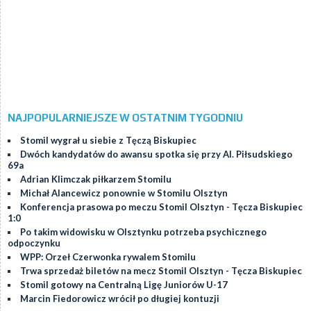
NAJPOPULARNIEJSZE W OSTATNIM TYGODNIU
Stomil wygrał u siebie z Tęczą Biskupiec
Dwóch kandydatów do awansu spotka się przy Al. Piłsudskiego
69a
Adrian Klimczak piłkarzem Stomilu
Michał Alancewicz ponownie w Stomilu Olsztyn
Konferencja prasowa po meczu Stomil Olsztyn - Tęcza Biskupiec
1:0
Po takim widowisku w Olsztynku potrzeba psychicznego
odpoczynku
WPP: Orzeł Czerwonka rywalem Stomilu
Trwa sprzedaż biletów na mecz Stomil Olsztyn - Tęcza Biskupiec
Stomil gotowy na Centralną Ligę Juniorów U-17
Marcin Fiedorowicz wrócił po długiej kontuzji