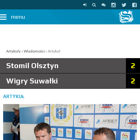
menu
Artykuły
»
Wiadomości
» Artykuł
Stomil Olsztyn
2
Wigry Suwałki
2
ARTYKUŁ