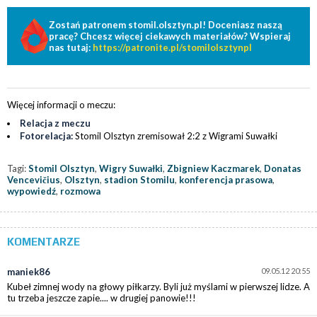
Zostań patronem stomil.olsztyn.pl! Doceniasz naszą
pracę? Chcesz więcej ciekawych materiałów? Wspieraj
nas tutaj:
https://patronite.pl/stomilolsztynpl
Więcej informacji o meczu:
Relacja z meczu
Fotorelacja:
Stomil Olsztyn zremisował 2:2 z Wigrami Suwałki
Tagi:
Stomil Olsztyn
,
Wigry Suwałki
,
Zbigniew Kaczmarek
,
Donatas
Vencevičius
,
Olsztyn
,
stadion Stomilu
,
konferencja prasowa
,
wypowiedź
,
rozmowa
KOMENTARZE
maniek86
09.05.12 20:55
Kubeł zimnej wody na głowy piłkarzy. Byli już myślami w pierwszej lidze. A
tu trzeba jeszcze zapie.... w drugiej panowie!!!