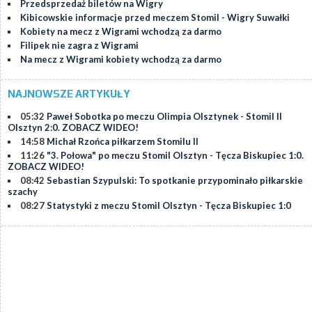
Przedsprzedaż biletów na Wigry
Kibicowskie informacje przed meczem Stomil - Wigry Suwałki
Kobiety na mecz z Wigrami wchodzą za darmo
Filipek nie zagra z Wigrami
Na mecz z Wigrami kobiety wchodzą za darmo
NAJNOWSZE ARTYKUŁY
05:32
Paweł Sobotka po meczu Olimpia Olsztynek - Stomil II
Olsztyn 2:0. ZOBACZ WIDEO!
14:58
Michał Rzońca piłkarzem Stomilu II
11:26
"3. Połowa" po meczu Stomil Olsztyn - Tęcza Biskupiec 1:0.
ZOBACZ WIDEO!
08:42
Sebastian Szypulski: To spotkanie przypominało piłkarskie
szachy
08:27
Statystyki z meczu Stomil Olsztyn - Tęcza Biskupiec 1:0