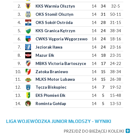
2.
KKS Warmia Olsztyn
14
34
32-5
3.
OKS Stomil Olsztyn
14
31
50-11
4.
OKS Sokół Ostróda
14
28
31-15
5.
KKS Granica Kętrzyn
14
24
38-34
6.
CWKS Vęgoria Węgorzewo
14
24
18-16
7.
Jeziorak Iława
14
24
23-16
8.
Mazur Ełk
14
18
23-31
9.
MBKS Victoria Bartoszyce
14
17
24-22
10.
Zatoka Braniewo
14
15
38-34
11.
MLKS Motor Lubawa
14
15
26-38
12.
Tęcza Biskupiec
14
7
19-52
13.
EKS Płomień Ełk
14
5
15-48
14.
Rominta Gołdap
14
5
13-53
LIGA WOJEWÓDZKA JUNIOR MŁODSZY - WYNIKI
PRZEJDŹ DO BIEŻĄCEJ KOLEJKI