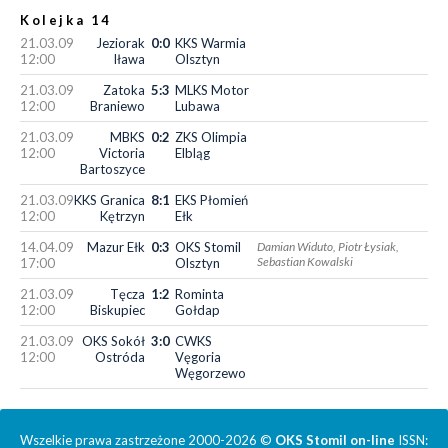
Kolejka 14
21.03.09
Jeziorak
0:0
KKS Warmia
12:00
Iława
Olsztyn
21.03.09
Zatoka
5:3
MLKS Motor
12:00
Braniewo
Lubawa
21.03.09
MBKS
0:2
ZKS Olimpia
12:00
Victoria
Elbląg
Bartoszyce
21.03.09
KKS Granica
8:1
EKS Płomień
12:00
Kętrzyn
Ełk
14.04.09
Mazur Ełk
0:3
OKS Stomil
Damian Widuto, Piotr Łysiak,
Sebastian Kowalski
17:00
Olsztyn
21.03.09
Tęcza
1:2
Rominta
12:00
Biskupiec
Gołdap
21.03.09
OKS Sokół
3:0
CWKS
12:00
Ostróda
Vęgoria
Węgorzewo
Wszelkie prawa zastrzeżone 2000-2026 ©
OKS Stomil on-line
ISSN: