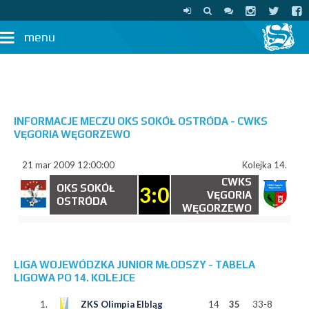
menu
INFORMACJE MECZU OKS SOKÓŁ OSTRÓDA - CWKS
VĘGORIA WĘGORZEWO
21 mar 2009 12:00:00
Kolejka 14.
CWKS
OKS SOKÓŁ
3:0
VĘGORIA
OSTRÓDA
WĘGORZEWO
LIGA WOJEWÓDZKA JUNIOR MŁODSZY - TABELA
LIGOWA PO 14. KOLEJCE
1.
ZKS Olimpia Elbląg
14
35
33-8