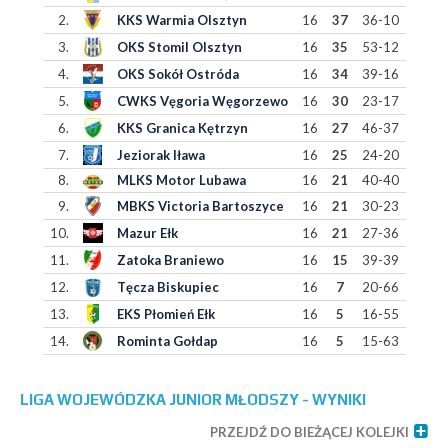
2.
KKS Warmia Olsztyn
16
37
36-10
3.
OKS Stomil Olsztyn
16
35
53-12
4.
OKS Sokół Ostróda
16
34
39-16
5.
CWKS Vęgoria Węgorzewo
16
30
23-17
6.
KKS Granica Kętrzyn
16
27
46-37
7.
Jeziorak Iława
16
25
24-20
8.
MLKS Motor Lubawa
16
21
40-40
9.
MBKS Victoria Bartoszyce
16
21
30-23
10.
Mazur Ełk
16
21
27-36
11.
Zatoka Braniewo
16
15
39-39
12.
Tęcza Biskupiec
16
7
20-66
13.
EKS Płomień Ełk
16
5
16-55
14.
Rominta Gołdap
16
5
15-63
LIGA WOJEWÓDZKA JUNIOR MŁODSZY - WYNIKI
PRZEJDŹ DO BIEŻĄCEJ KOLEJKI