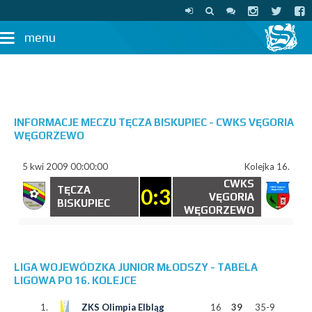
menu
INFORMACJE MECZU TĘCZA BISKUPIEC - CWKS VĘGORIA
WĘGORZEWO
5 kwi 2009 00:00:00
Kolejka 16.
CWKS
TĘCZA
0:3
VĘGORIA
BISKUPIEC
WĘGORZEWO
LIGA WOJEWÓDZKA JUNIOR MŁODSZY - TABELA
LIGOWA PO 16. KOLEJCE
1.
ZKS Olimpia Elbląg
16
39
35-9