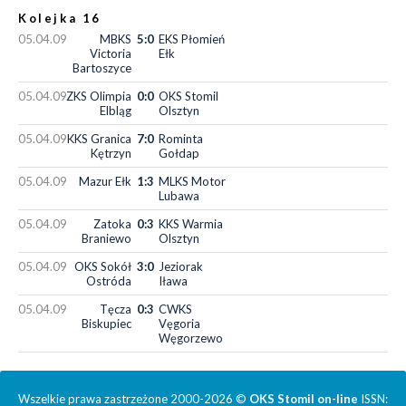
Kolejka 16
05.04.09
MBKS
5:0
EKS Płomień
Victoria
Ełk
Bartoszyce
05.04.09
ZKS Olimpia
0:0
OKS Stomil
Elbląg
Olsztyn
05.04.09
KKS Granica
7:0
Rominta
Kętrzyn
Gołdap
05.04.09
Mazur Ełk
1:3
MLKS Motor
Lubawa
05.04.09
Zatoka
0:3
KKS Warmia
Braniewo
Olsztyn
05.04.09
OKS Sokół
3:0
Jeziorak
Ostróda
Iława
05.04.09
Tęcza
0:3
CWKS
Biskupiec
Vęgoria
Węgorzewo
Wszelkie prawa zastrzeżone 2000-2026 ©
OKS Stomil on-line
ISSN: