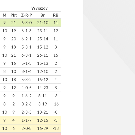
Wyjazdy
M
Pkt
Z-R-P
Br
RB
9
21
6-3-0
21-10
11
10
19
6-1-3
23-11
12
9
20
6-2-1
25-14
11
9
18
5-3-1
15-12
3
10
21
6-3-1
26-11
15
9
16
5-1-3
15-13
2
8
10
3-1-4
12-10
2
10
18
5-3-2
16-12
4
9
12
4-0-5
14-23
-9
9
9
1-6-2
8-11
-3
8
2
0-2-6
3-19
-16
10
9
2-3-5
13-21
-8
9
4
1-1-7
12-15
-3
10
6
2-0-8
16-29
-13