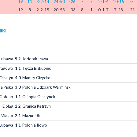
19
11
3-2-14
24-50
-26
7
7
2-1-4
10-15
-5
19
8
2-2-15
20-53
-33
8
1
0-1-7
7-28
-21
IKI
 Lubawa
5:2
Jeziorak Iława
rągowo
1:1
Tęcza Biskupiec
 Olsztyn
4:0
Mamry Giżycko
ła Piska
3:0
Polonia Lidzbark Warmiński
 Gołdap
1:1
Olimpia Olsztynek
I Elbląg
2:2
Granica Kętrzyn
 Miasto
2:1
Mazur Ełk
Lubawa
1:1
Polonia Iłowo