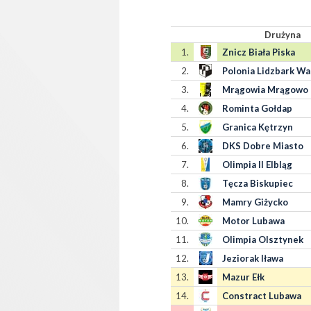
Drużyna
1.
Znicz Biała Piska
2.
Polonia Lidzbark Wa
3.
Mrągowia Mrągowo
4.
Rominta Gołdap
5.
Granica Kętrzyn
6.
DKS Dobre Miasto
7.
Olimpia II Elbląg
8.
Tęcza Biskupiec
9.
Mamry Giżycko
10.
Motor Lubawa
11.
Olimpia Olsztynek
12.
Jeziorak Iława
13.
Mazur Ełk
14.
Constract Lubawa