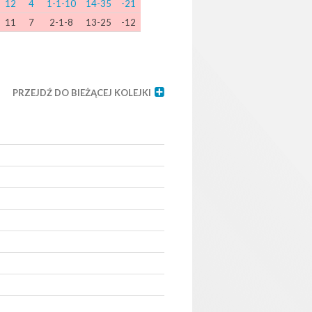
12
4
1-1-10
14-35
-21
11
7
2-1-8
13-25
-12
PRZEJDŹ DO BIEŻĄCEJ KOLEJKI