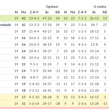
Ogółem
U siebie
M
Pkt
Z-R-P
Br
RB
M
Pkt
Z-R-P
Br
RB
19
43
13-4-2
47-23
24
10
22
7-1-2
26-13
13
rmiński
19
42
13-3-3
57-18
39
9
23
7-2-0
34-7
27
19
37
11-4-4
43-27
16
10
17
5-2-3
18-13
5
19
36
10-6-3
32-23
9
10
18
5-3-2
17-11
6
19
36
10-6-3
38-19
19
9
15
4-3-2
12-8
4
19
34
10-4-5
34-27
7
10
18
5-3-2
19-14
5
19
33
10-3-6
32-21
11
11
23
7-2-2
20-11
9
19
32
9-5-5
31-24
7
9
14
4-2-3
15-12
3
19
24
7-3-9
32-44
-12
10
12
3-3-4
18-21
-3
19
20
4-8-7
20-25
-5
10
11
3-2-5
12-14
-2
19
19
5-4-10
24-37
-13
11
17
5-2-4
21-18
3
19
18
5-3-11
26-41
-15
9
9
3-0-6
13-20
-7
19
17
4-5-10
28-28
0
10
13
3-4-3
16-13
3
19
15
5-0-14
29-57
-28
9
9
3-0-6
13-28
-15