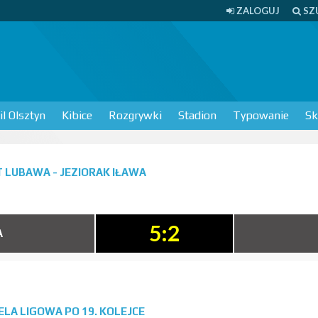
ZALOGUJ
SZ
l Olsztyn
Kibice
Rozgrywki
Stadion
Typowanie
Sk
 LUBAWA - JEZIORAK IŁAWA
5:2
A
BELA LIGOWA PO 19. KOLEJCE