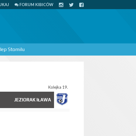
UKAJ
FORUM KIBICÓW
lep Stomilu
Kolejka 19.
JEZIORAK IŁAWA