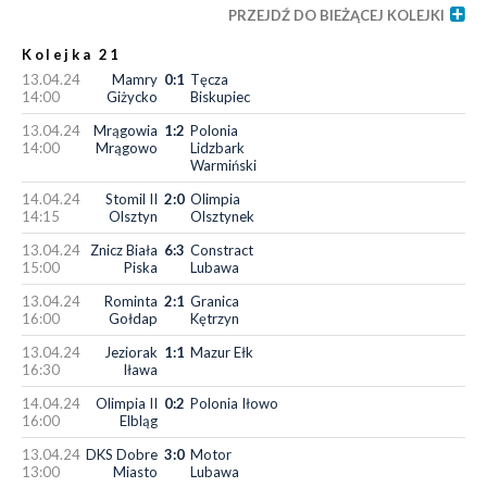
PRZEJDŹ DO BIEŻĄCEJ KOLEJKI
Kolejka 21
13.04.24
Mamry
0:1
Tęcza
14:00
Giżycko
Biskupiec
13.04.24
Mrągowia
1:2
Polonia
14:00
Mrągowo
Lidzbark
Warmiński
14.04.24
Stomil II
2:0
Olimpia
14:15
Olsztyn
Olsztynek
13.04.24
Znicz Biała
6:3
Constract
15:00
Piska
Lubawa
13.04.24
Rominta
2:1
Granica
16:00
Gołdap
Kętrzyn
13.04.24
Jeziorak
1:1
Mazur Ełk
16:30
Iława
14.04.24
Olimpia II
0:2
Polonia Iłowo
16:00
Elbląg
13.04.24
DKS Dobre
3:0
Motor
13:00
Miasto
Lubawa