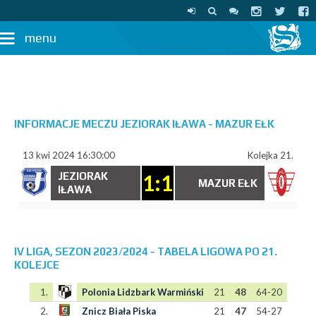
menu
INFORMACJE MECZU JEZIORAK IŁAWA - MAZUR EŁK
13 kwi 2024 16:30:00
Kolejka 21.
JEZIORAK
1:1
MAZUR EŁK
IŁAWA
IV LIGA, SEZON 2023/2024 - TABELA LIGOWA PO 21.
KOLEJCE
1.
Polonia Lidzbark Warmiński
21
48
64-20
2.
Znicz Biała Piska
21
47
54-27