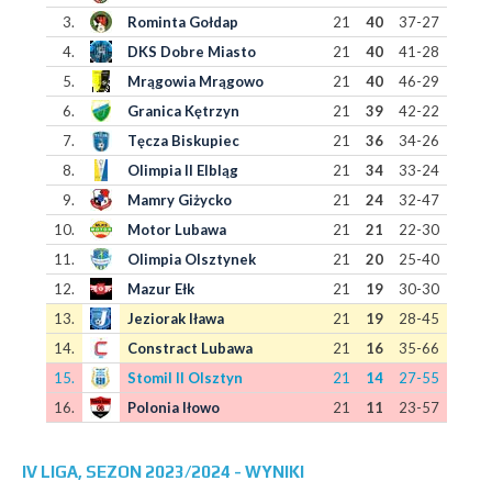
3.
Rominta Gołdap
21
40
37-27
4.
DKS Dobre Miasto
21
40
41-28
5.
Mrągowia Mrągowo
21
40
46-29
6.
Granica Kętrzyn
21
39
42-22
7.
Tęcza Biskupiec
21
36
34-26
8.
Olimpia II Elbląg
21
34
33-24
9.
Mamry Giżycko
21
24
32-47
10.
Motor Lubawa
21
21
22-30
11.
Olimpia Olsztynek
21
20
25-40
12.
Mazur Ełk
21
19
30-30
13.
Jeziorak Iława
21
19
28-45
14.
Constract Lubawa
21
16
35-66
15.
Stomil II Olsztyn
21
14
27-55
16.
Polonia Iłowo
21
11
23-57
IV LIGA, SEZON 2023/2024 - WYNIKI