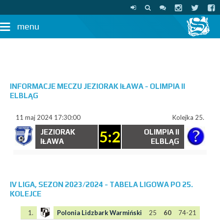
menu
INFORMACJE MECZU JEZIORAK IŁAWA - OLIMPIA II
ELBLĄG
11 maj 2024 17:30:00
Kolejka 25.
JEZIORAK
5:2
OLIMPIA II
IŁAWA
ELBLĄG
IV LIGA, SEZON 2023/2024 - TABELA LIGOWA PO 25.
KOLEJCE
1.
Polonia Lidzbark Warmiński
25
60
74-21