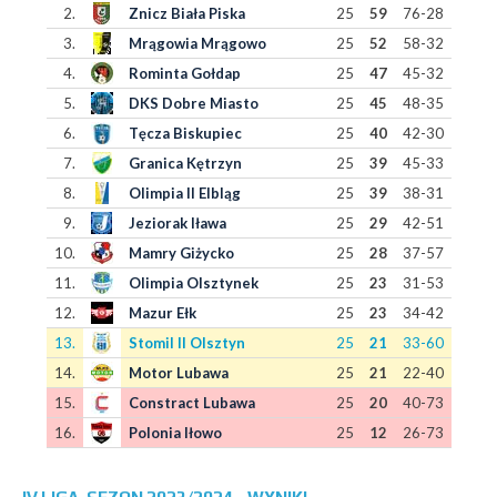
2.
Znicz Biała Piska
25
59
76-28
3.
Mrągowia Mrągowo
25
52
58-32
4.
Rominta Gołdap
25
47
45-32
5.
DKS Dobre Miasto
25
45
48-35
6.
Tęcza Biskupiec
25
40
42-30
7.
Granica Kętrzyn
25
39
45-33
8.
Olimpia II Elbląg
25
39
38-31
9.
Jeziorak Iława
25
29
42-51
10.
Mamry Giżycko
25
28
37-57
11.
Olimpia Olsztynek
25
23
31-53
12.
Mazur Ełk
25
23
34-42
13.
Stomil II Olsztyn
25
21
33-60
14.
Motor Lubawa
25
21
22-40
15.
Constract Lubawa
25
20
40-73
16.
Polonia Iłowo
25
12
26-73