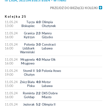
IV LIGA, SEZON 2023/2024 - WYNIKI
PRZEJDŹ DO BIEŻĄCEJ KOLEJKI
Kolejka 25
11.05.24
Tęcza
6:0
Olimpia
13:00
Biskupiec
Olsztynek
11.05.24
Granica
2:3
Mamry
16:00
Kętrzyn
Giżycko
11.05.24
Polonia
3:0
Constract
16:00
Lidzbark
Lubawa
Warmiński
11.05.24
Mrągowia
4:0
Mazur Ełk
16:00
Mrągowo
11.05.24
Stomil II
1:0
Polonia Iłowo
19:00
Olsztyn
11.05.24
Znicz Biała
4:0
Motor
15:00
Piska
Lubawa
11.05.24
Rominta
2:2
DKS Dobre
16:00
Gołdap
Miasto
11.05.24
Jeziorak
5:2
Olimpia II