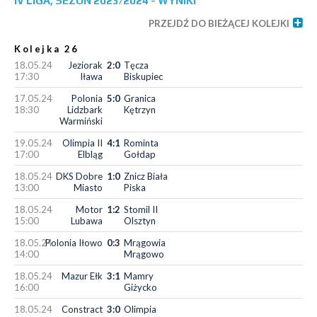
IV LIGA, SEZON 2023/2024 - WYNIKI
PRZEJDŹ DO BIEŻĄCEJ KOLEJKI
Kolejka 26
18.05.24
Jeziorak
2:0
Tęcza
17:30
Iława
Biskupiec
17.05.24
Polonia
5:0
Granica
18:30
Lidzbark
Kętrzyn
Warmiński
19.05.24
Olimpia II
4:1
Rominta
17:00
Elbląg
Gołdap
18.05.24
DKS Dobre
1:0
Znicz Biała
13:00
Miasto
Piska
18.05.24
Motor
1:2
Stomil II
15:00
Lubawa
Olsztyn
18.05.24
Polonia Iłowo
0:3
Mrągowia
14:00
Mrągowo
18.05.24
Mazur Ełk
3:1
Mamry
16:00
Giżycko
18.05.24
Constract
3:0
Olimpia