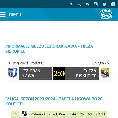
menu
INFORMACJE MECZU JEZIORAK IŁAWA - TĘCZA
BISKUPIEC
18 maj 2024 17:30:00
Kolejka 26.
JEZIORAK
2:0
TĘCZA
IŁAWA
BISKUPIEC
IV LIGA, SEZON 2023/2024 - TABELA LIGOWA PO 26.
KOLEJCE
1.
Polonia Lidzbark Warmiński
26
63
79-21