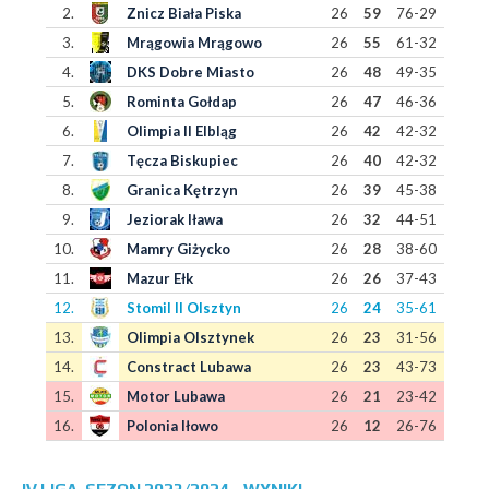
2.
Znicz Biała Piska
26
59
76-29
3.
Mrągowia Mrągowo
26
55
61-32
4.
DKS Dobre Miasto
26
48
49-35
5.
Rominta Gołdap
26
47
46-36
6.
Olimpia II Elbląg
26
42
42-32
7.
Tęcza Biskupiec
26
40
42-32
8.
Granica Kętrzyn
26
39
45-38
9.
Jeziorak Iława
26
32
44-51
10.
Mamry Giżycko
26
28
38-60
11.
Mazur Ełk
26
26
37-43
12.
Stomil II Olsztyn
26
24
35-61
13.
Olimpia Olsztynek
26
23
31-56
14.
Constract Lubawa
26
23
43-73
15.
Motor Lubawa
26
21
23-42
16.
Polonia Iłowo
26
12
26-76