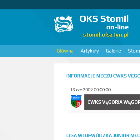
OKS Stomil
on-line
stomil.olsztyn.pl
Główna
Artykuły
Galerie
Stomi
INFORMACJE MECZU CWKS VĘGO
13 cze 2009 00:00:00
CWKS VĘGORIA WĘGO
LIGA WOJEWÓDZKA JUNIOR MŁOD