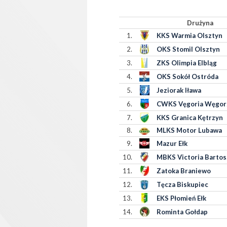
Drużyna
1.
KKS Warmia Olsztyn
2.
OKS Stomil Olsztyn
3.
ZKS Olimpia Elbląg
4.
OKS Sokół Ostróda
5.
Jeziorak Iława
6.
CWKS Vęgoria Węgo
7.
KKS Granica Kętrzyn
8.
MLKS Motor Lubawa
9.
Mazur Ełk
10.
MBKS Victoria Barto
11.
Zatoka Braniewo
12.
Tęcza Biskupiec
13.
EKS Płomień Ełk
14.
Rominta Gołdap