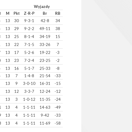
Wyjazdy
B
M
Pkt
Z-R-P
Br
RB
4
13
30
9-3-1
42-8
34
4
13
29
9-2-2
49-11
38
3
13
25
8-1-4
34-19
15
1
13
22
7-1-5
33-26
7
7
13
17
5-2-6
19-22
-3
0
13
23
7-2-4
23-25
-2
4
13
16
5-1-7
25-33
-8
4
13
7
1-4-8
21-54
-33
13
9
3-0-10
16-31
-15
13
12
3-3-7
12-24
-12
13
3
1-0-12
11-35
-24
1
13
4
1-1-11
14-63
-49
9
13
4
1-1-11
9-42
-33
3
13
4
1-1-11
11-69
-58