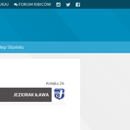
UKAJ
FORUM KIBICÓW
lep Stomilu
Kolejka 26.
JEZIORAK IŁAWA