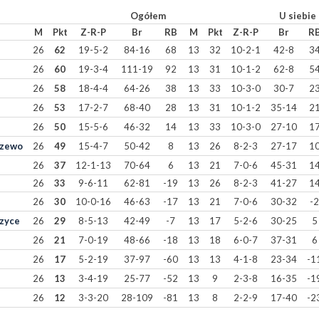
Ogółem
U siebie
M
Pkt
Z-R-P
Br
RB
M
Pkt
Z-R-P
Br
R
26
62
19-5-2
84-16
68
13
32
10-2-1
42-8
3
26
60
19-3-4
111-19
92
13
31
10-1-2
62-8
5
26
58
18-4-4
64-26
38
13
33
10-3-0
30-7
2
26
53
17-2-7
68-40
28
13
31
10-1-2
35-14
2
26
50
15-5-6
46-32
14
13
33
10-3-0
27-10
1
rzewo
26
49
15-4-7
50-42
8
13
26
8-2-3
27-17
1
26
37
12-1-13
70-64
6
13
21
7-0-6
45-31
1
26
33
9-6-11
62-81
-19
13
26
8-2-3
41-27
1
26
30
10-0-16
46-63
-17
13
21
7-0-6
30-32
-2
szyce
26
29
8-5-13
42-49
-7
13
17
5-2-6
30-25
5
26
21
7-0-19
48-66
-18
13
18
6-0-7
37-31
6
26
17
5-2-19
37-97
-60
13
13
4-1-8
23-34
-1
26
13
3-4-19
25-77
-52
13
9
2-3-8
16-35
-1
26
12
3-3-20
28-109
-81
13
8
2-2-9
17-40
-2