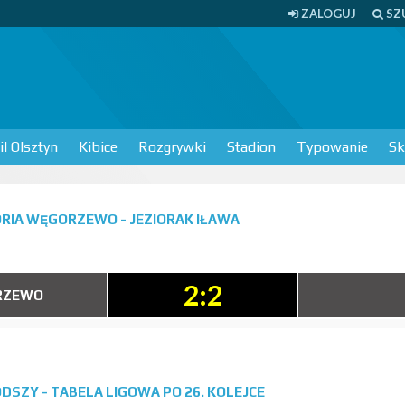
ZALOGUJ
SZ
l Olsztyn
Kibice
Rozgrywki
Stadion
Typowanie
Sk
RIA WĘGORZEWO - JEZIORAK IŁAWA
2:2
RZEWO
SZY - TABELA LIGOWA PO 26. KOLEJCE