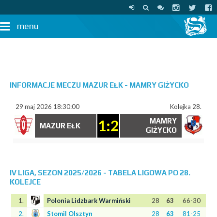
menu
INFORMACJE MECZU MAZUR EŁK - MAMRY GIŻYCKO
29 maj 2026 18:30:00
Kolejka 28.
1:2
MAMRY
MAZUR EŁK
GIŻYCKO
IV LIGA, SEZON 2025/2026 - TABELA LIGOWA PO 28.
KOLEJCE
1.
Polonia Lidzbark Warmiński
28
63
66-30
2.
Stomil Olsztyn
28
63
81-25