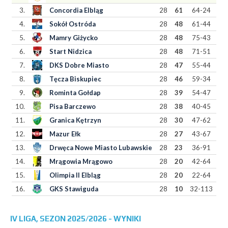
3.
Concordia Elbląg
28
61
64-24
4.
Sokół Ostróda
28
48
61-44
5.
Mamry Giżycko
28
48
75-43
6.
Start Nidzica
28
48
71-51
7.
DKS Dobre Miasto
28
47
55-44
8.
Tęcza Biskupiec
28
46
59-34
9.
Rominta Gołdap
28
39
54-47
10.
Pisa Barczewo
28
38
40-45
11.
Granica Kętrzyn
28
30
47-62
12.
Mazur Ełk
28
27
43-67
13.
Drwęca Nowe Miasto Lubawskie
28
23
36-91
14.
Mrągowia Mrągowo
28
20
42-64
15.
Olimpia II Elbląg
28
20
22-64
16.
GKS Stawiguda
28
10
32-113
IV LIGA, SEZON 2025/2026 - WYNIKI