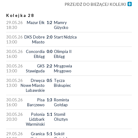
PRZEJDŹ DO BIEŻĄCEJ KOLEJKI
Kolejka 28
29.05.26
Mazur Ełk
1:2
Mamry
18:30
Giżycko
30.05.26
DKS Dobre
2:0
Start Nidzica
13:00
Miasto
30.05.26
Concordia
0:0
Olimpia II
16:00
Elbląg
Elbląg
30.05.26
GKS
2:2
Mrągowia
13:00
Stawiguda
Mrągowo
30.05.26
Drwęca
0:5
Tęcza
13:00
Nowe Miasto
Biskupiec
Lubawskie
30.05.26
Pisa
1:3
Rominta
16:00
Barczewo
Gołdap
30.05.26
Polonia
1:1
Stomil
20:30
Lidzbark
Olsztyn
Warmiński
29.05.26
Granica
5:1
Sokół