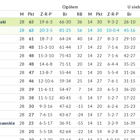
Ogółem
U sieb
M
Pkt
Z-R-P
Br
RB
M
Pkt
Z-R-P
Br
ski
28
63
19-6-3
66-30
36
14
30
9-3-2
26-10
28
63
20-3-5
81-25
56
14
30
10-0-4
45-16
28
61
18-7-3
64-24
40
14
27
8-3-3
29-10
28
48
15-3-10
61-44
17
14
22
7-1-6
33-23
28
48
15-3-10
75-43
32
14
22
7-1-6
42-27
28
48
14-6-8
71-51
20
14
22
6-4-4
35-25
28
47
13-8-7
55-44
11
14
20
5-5-4
31-26
28
46
12-10-6
59-34
25
14
27
7-6-1
31-15
28
39
11-6-11
54-47
7
14
23
6-5-3
36-20
28
38
11-5-12
40-45
-5
14
17
5-2-7
17-22
28
30
9-3-16
47-62
-15
14
20
6-2-6
25-23
28
27
7-6-15
43-67
-24
14
17
5-2-7
21-27
bawskie
28
23
6-5-17
36-91
-55
14
11
3-2-9
16-39
28
20
5-5-18
42-64
-22
14
14
4-2-8
27-34