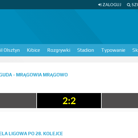
ZALOGUJ
SZ
l Olsztyn
Kibice
Rozgrywki
Stadion
Typowanie
Sk
IGUDA - MRĄGOWIA MRĄGOWO
2:2
BELA LIGOWA PO 28. KOLEJCE