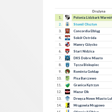
Drużyna
1.
Polonia Lidzbark Warmiń
2.
Stomil Olsztyn
3.
Concordia Elbląg
4.
Sokół Ostróda
5.
Mamry Giżycko
6.
Start Nidzica
7.
DKS Dobre Miasto
8.
Tęcza Biskupiec
9.
Rominta Gołdap
10.
Pisa Barczewo
11.
Granica Kętrzyn
12.
Mazur Ełk
13.
Drwęca Nowe Miasto Lu
14.
Mrągowia Mrągowo