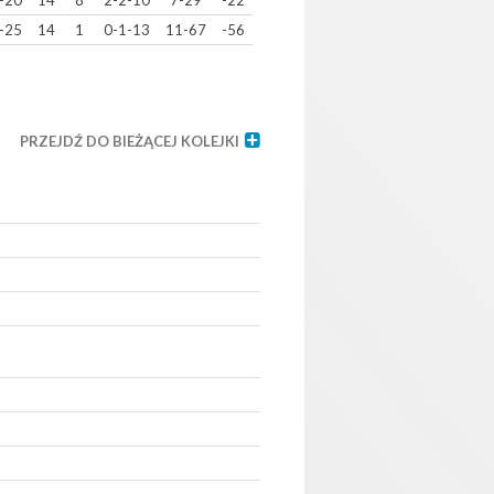
-20
14
8
2-2-10
7-29
-22
-25
14
1
0-1-13
11-67
-56
PRZEJDŹ DO BIEŻĄCEJ KOLEJKI