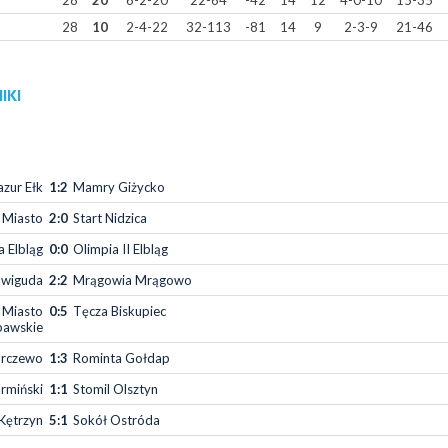
28
20
6-2-20
22-64
-42
14
12
4-0-10
15-35
28
10
2-4-22
32-113
-81
14
9
2-3-9
21-46
IKI
zur Ełk
1:2
Mamry Giżycko
 Miasto
2:0
Start Nidzica
 Elbląg
0:0
Olimpia II Elbląg
awiguda
2:2
Mrągowia Mrągowo
 Miasto
0:5
Tęcza Biskupiec
bawskie
arczewo
1:3
Rominta Gołdap
rmiński
1:1
Stomil Olsztyn
Kętrzyn
5:1
Sokół Ostróda