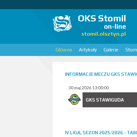
OKS Stomil
on-line
stomil.olsztyn.pl
Główna
Artykuły
Galerie
Stomi
INFORMACJE MECZU GKS STAW
30 maj 2026 13:00:00
GKS STAWIGUDA
IV LIGA, SEZON 2025/2026 - TA