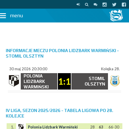
menu
INFORMACJE MECZU POLONIA LIDZBARK WARMIŃSKI -
STOMIL OLSZTYN
30 maj 2026 20:30:00
Kolejka 28.
POLONIA
1:1
STOMIL
LIDZBARK
OLSZTYN
WARMIŃSKI
IV LIGA, SEZON 2025/2026 - TABELA LIGOWA PO 28.
KOLEJCE
1.
Polonia Lidzbark Warmiński
28
63
66-30