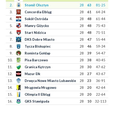
2.
Stomil Olsztyn
28
63
81-25
3.
Concordia Elbląg
28
61
64-24
4.
Sokół Ostróda
28
48
61-44
5.
Mamry Giżycko
28
48
75-43
6.
Start Nidzica
28
48
71-51
7.
DKS Dobre Miasto
28
47
55-44
8.
Tęcza Biskupiec
28
46
59-34
9.
Rominta Gołdap
28
39
54-47
10.
Pisa Barczewo
28
38
40-45
11.
Granica Kętrzyn
28
30
47-62
12.
Mazur Ełk
28
27
43-67
13.
Drwęca Nowe Miasto Lubawskie
28
23
36-91
14.
Mrągowia Mrągowo
28
20
42-64
15.
Olimpia II Elbląg
28
20
22-64
16.
GKS Stawiguda
28
10
32-113