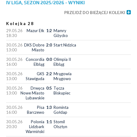
IV LIGA, SEZON 2025/2026 - WYNIKI
PRZEJDŹ DO BIEŻĄCEJ KOLEJKI
Kolejka 28
29.05.26
Mazur Ełk
1:2
Mamry
18:30
Giżycko
30.05.26
DKS Dobre
2:0
Start Nidzica
13:00
Miasto
30.05.26
Concordia
0:0
Olimpia II
16:00
Elbląg
Elbląg
30.05.26
GKS
2:2
Mrągowia
13:00
Stawiguda
Mrągowo
30.05.26
Drwęca
0:5
Tęcza
13:00
Nowe Miasto
Biskupiec
Lubawskie
30.05.26
Pisa
1:3
Rominta
16:00
Barczewo
Gołdap
30.05.26
Polonia
1:1
Stomil
20:30
Lidzbark
Olsztyn
Warmiński