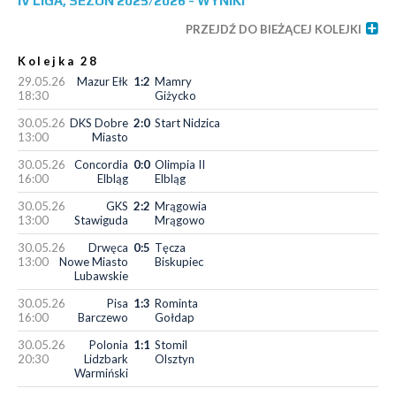
IV LIGA, SEZON 2025/2026 - WYNIKI
PRZEJDŹ DO BIEŻĄCEJ KOLEJKI
Kolejka 28
29.05.26
Mazur Ełk
1:2
Mamry
18:30
Giżycko
30.05.26
DKS Dobre
2:0
Start Nidzica
13:00
Miasto
30.05.26
Concordia
0:0
Olimpia II
16:00
Elbląg
Elbląg
30.05.26
GKS
2:2
Mrągowia
13:00
Stawiguda
Mrągowo
30.05.26
Drwęca
0:5
Tęcza
13:00
Nowe Miasto
Biskupiec
Lubawskie
30.05.26
Pisa
1:3
Rominta
16:00
Barczewo
Gołdap
30.05.26
Polonia
1:1
Stomil
20:30
Lidzbark
Olsztyn
Warmiński