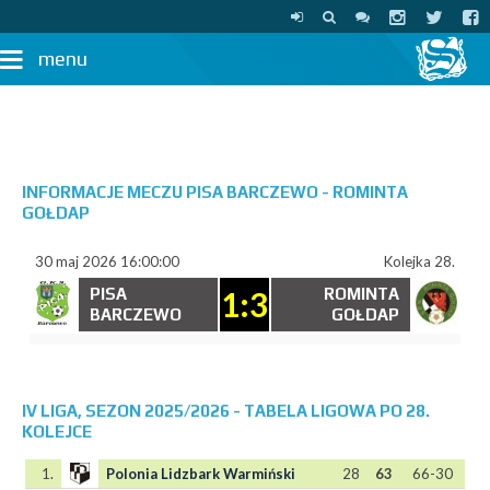
menu
INFORMACJE MECZU PISA BARCZEWO - ROMINTA
GOŁDAP
30 maj 2026 16:00:00
Kolejka 28.
PISA
1:3
ROMINTA
BARCZEWO
GOŁDAP
IV LIGA, SEZON 2025/2026 - TABELA LIGOWA PO 28.
KOLEJCE
1.
Polonia Lidzbark Warmiński
28
63
66-30