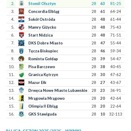
2.
Stomil Olsztyn
28
63
81-25
3.
Concordia Elbląg
28
61
64-24
4.
Sokół Ostróda
28
48
61-44
5.
Mamry Giżycko
28
48
75-43
6.
Start Nidzica
28
48
71-51
7.
DKS Dobre Miasto
28
47
55-44
8.
Tęcza Biskupiec
28
46
59-34
9.
Rominta Gołdap
28
39
54-47
10.
Pisa Barczewo
28
38
40-45
11.
Granica Kętrzyn
28
30
47-62
12.
Mazur Ełk
28
27
43-67
13.
Drwęca Nowe Miasto Lubawskie
28
23
36-91
14.
Mrągowia Mrągowo
28
20
42-64
15.
Olimpia II Elbląg
28
20
22-64
16.
GKS Stawiguda
28
10
32-113