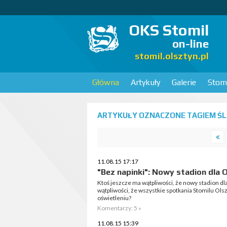
OKS Stomil
on-line
stomil.olsztyn.pl
Główna
Artykuły
Galerie
Stomi
ARTYKUŁY OZNACZONE TAGIEM ŚL
11.08.15 17:17
"Bez napinki": Nowy stadion dla 
Ktoś jeszcze ma wątpliwości, że nowy stadion d
wątpliwości, że wszystkie spotkania Stomilu Ol
oświetleniu?
Komentarzy: 5 »
11.08.15 15:39