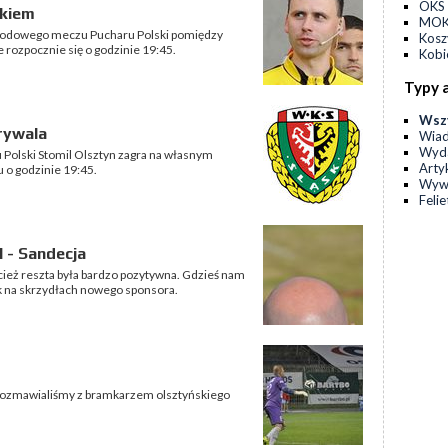
OKS 
skiem
MOKS
 środowego meczu Pucharu Polski pomiędzy
Kos
 rozpocznie się o godzinie 19:45.
Kobi
Typy 
Wsz
rywala
Wia
Wyda
 Polski Stomil Olsztyn zagra na własnym
Arty
 o godzinie 19:45.
Wyw
Feli
 - Sandecja
cież reszta była bardzo pozytywna. Gdzieś nam
k na skrzydłach nowego sponsora.
 rozmawialiśmy z bramkarzem olsztyńskiego