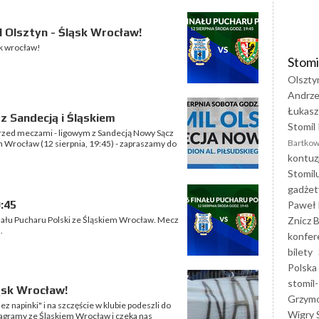
l Olsztyn - Śląsk Wrocław!
sk wrocław!
Stomi
Olszty
Andrze
Łukasz
z Sandecją i Śląskiem
Stomil 
przed meczami - ligowym z Sandecją Nowy Sącz
Bartkow
m Wrocław (12 sierpnia, 19:45) - zapraszamy do
kontuz
Stomil
gadżet
9:45
Paweł 
Znicz B
nału Pucharu Polski ze Śląskiem Wrocław. Mecz
.
konfer
bilety
Polska
stomil-
ląsk Wrocław!
Grzym
z napinki" i na szczęście w klubie podeszli do
Wigry 
zagramy ze Śląskiem Wrocław i czeka nas