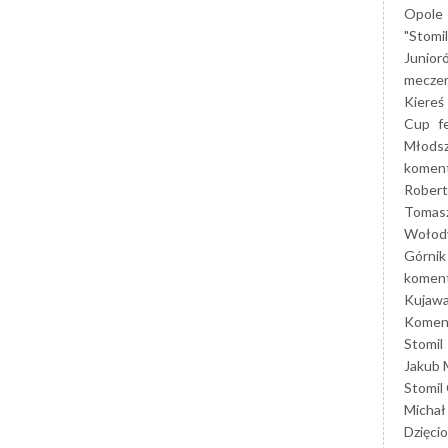
Opole
"Stomi
Junior
mecze
Kiereś
Cup
f
Młods
koment
Robert
Tomas
Wołod
Górnik
koment
Kujaw
Koment
Stomil
Jakub 
Stomil
Michał
Dzięcio