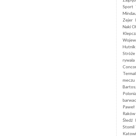
Sport
Mindau
Zejer
Naki O
Klepcz
Wojewó
Hutnik
Stróże
rywala
Concor
Termal
meczu
Bartos
Poloni
barwac
Paweł 
Raków
Śledź
Stomil 
Katow