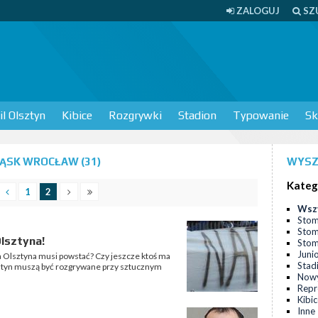
ZALOGUJ
SZ
l Olsztyn
Kibice
Rozgrywki
Stadion
Typowanie
Sk
ĄSK WROCŁAW (31)
WYSZ
Kateg
1
2
Wsz
Stom
Stom
Olsztyna!
Stomi
Juni
la Olsztyna musi powstać? Czy jeszcze ktoś ma
Stad
sztyn muszą być rozgrywane przy sztucznym
Nowy
Repr
Kibi
Inne