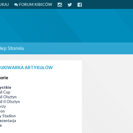
UKAJ
FORUM KIBICÓW
lep Stomilu
UKIWARKA ARTYKUŁÓW
orie
ystkie
il Cup
il Olsztyn
l II Olsztyn
orzy
ion
 Stadion
ezentacja
ce