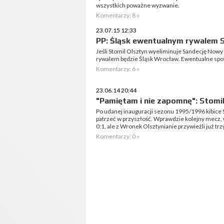
wszystkich poważne wyzwanie.
Komentarzy: 8 »
23.07.15 12:33
PP: Śląsk ewentualnym rywalem 
Jeśli Stomil Olsztyn wyeliminuje Sandecję Nowy S
rywalem będzie Śląsk Wrocław. Ewentualne spot
Komentarzy: 6 »
23.06.14 20:44
"Pamiętam i nie zapomnę": Stomil
Po udanej inauguracji sezonu 1995/1996 kibice
patrzeć w przyszłość. Wprawdzie kolejny mecz, 
0:1, ale z Wronek Olsztynianie przywieźli już trz
Komentarzy: 0 »