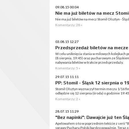
09.08.15 00:04
Nie ma już biletów na mecz Stomi
Nie ma już biletów na mecz Stomil Olsztyn - Ślą
Komentarzy: 28 »
03.08.15 12:27
Przedsprzedaż biletów na mecze 
W celu uniknięcia stania w milowych kolejkach 
(8 sierpnia, 19:45) oraz pucharowym ze Śląskie
nabywania biletów w trakcie przedsprzedaży.
Komentarzy: 5 »
29.07.15 11:11
PP: Stomil - Śląsk 12 sierpnia o 1
Stomil Olsztyn wyznaczył termin meczu 1/16 fi
odbędzie się 12 sierpnia (środa) o godzinie 19:45
Komentarzy: 2 »
28.07.15 11:29
"Bez napinki": Dawajcie już ten Ś
Apelowałem o to w poprzednim tekście z serii "Be
sprawy Pucharu Polski bardzo poważnie. Teraz 