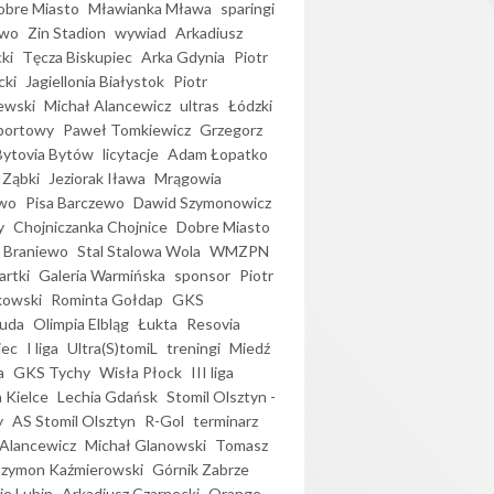
bre Miasto
Mławianka Mława
sparingi
ewo
Zin Stadion
wywiad
Arkadiusz
ki
Tęcza Biskupiec
Arka Gdynia
Piotr
cki
Jagiellonia Białystok
Piotr
ewski
Michał Alancewicz
ultras
Łódzki
portowy
Paweł Tomkiewicz
Grzegorz
Bytovia Bytów
licytacje
Adam Łopatko
 Ząbki
Jeziorak Iława
Mrągowia
wo
Pisa Barczewo
Dawid Szymonowicz
y
Chojniczanka Chojnice
Dobre Miasto
 Braniewo
Stal Stalowa Wola
WMZPN
artki
Galeria Warmińska
sponsor
Piotr
kowski
Rominta Gołdap
GKS
uda
Olimpia Elbląg
Łukta
Resovia
iec
I liga
Ultra(S)tomiL
treningi
Miedź
a
GKS Tychy
Wisła Płock
III liga
 Kielce
Lechia Gdańsk
Stomil Olsztyn -
y
AS Stomil Olsztyn
R-Gol
terminarz
Alancewicz
Michał Glanowski
Tomasz
Szymon Kaźmierowski
Górnik Zabrze
ie Lubin
Arkadiusz Czarnecki
Orange