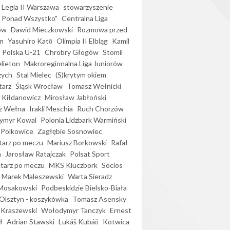
Legia II Warszawa
stowarzyszenie
l Ponad Wszystko"
Centralna Liga
ów
Dawid Mieczkowski
Rozmowa przed
m
Yasuhiro Katō
Olimpia II Elbląg
Kamil
Polska U-21
Chrobry Głogów
Stomil
elieton
Makroregionalna Liga Juniorów
zych
Stal Mielec
(S)krytym okiem
arz
Śląsk Wrocław
Tomasz Wełnicki
 Kiłdanowicz
Mirosław Jabłoński
z Wełna
Irakli Meschia
Ruch Chorzów
ymyr Kowal
Polonia Lidzbark Warmiński
 Polkowice
Zagłębie Sosnowiec
arz po meczu
Mariusz Borkowski
Rafał
a
Jarosław Ratajczak
Polsat Sport
arz po meczu
MKS Kluczbork
Socios
Marek Maleszewski
Warta Sieradz
Mosakowski
Podbeskidzie Bielsko-Biała
 Olsztyn - koszykówka
Tomasz Asensky
 Kraszewski
Wołodymyr Tanczyk
Ernest
ł
Adrian Stawski
Lukáš Kubáň
Kotwica