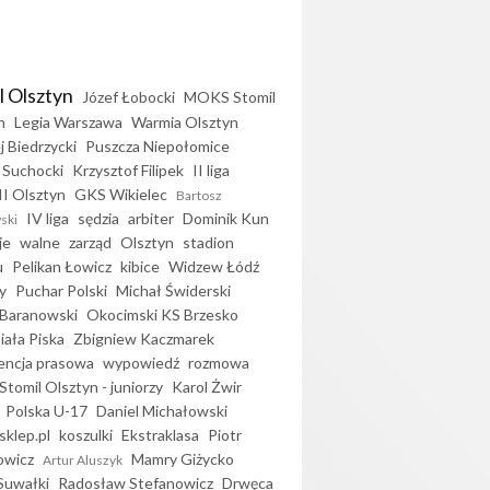
l Olsztyn
Józef Łobocki
MOKS Stomil
n
Legia Warszawa
Warmia Olsztyn
j Biedrzycki
Puszcza Niepołomice
 Suchocki
Krzysztof Filipek
II liga
II Olsztyn
GKS Wikielec
Bartosz
IV liga
sędzia
arbiter
Dominik Kun
ski
je
walne
zarząd
Olsztyn
stadion
u
Pelikan Łowicz
kibice
Widzew Łódź
y
Puchar Polski
Michał Świderski
Baranowski
Okocimski KS Brzesko
iała Piska
Zbigniew Kaczmarek
encja prasowa
wypowiedź
rozmowa
Stomil Olsztyn - juniorzy
Karol Żwir
Polska U-17
Daniel Michałowski
sklep.pl
koszulki
Ekstraklasa
Piotr
owicz
Mamry Giżycko
Artur Aluszyk
Suwałki
Radosław Stefanowicz
Drwęca