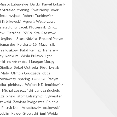
iasto Lubawskie
Dajtki
Paweł Łukasik
 Strzelec
trening
Świt Nowy Dwór
ecki
wyjazd
Robert Tunkiewicz
j Królikowski
Vęgoria Węgorzewo
 stadionu
Jacek Płuciennik
Znicz
ków
Ostróda
PZPN
Stal Rzeszów
Jegliński
Start Nidzica
Błękitni Pasym
Siemaszko
Polska U-15
Mazur Ełk
nia Kraków
Rafał Remisz
transfery
sy
konkurs
Wisła Puławy
Igor
ycki
Huragan Morąg
Polonia Pasłęk
Siedlce
Sokół Ostróda
Piotr Łysiak
 Mały
Olimpia Grudziądz
obóz
otowawczy
sparing
Pasym
Erwin Sak
kiba
plebiscyt
Wojciech Dziemidowicz
Michał Leszczyński
Janusz Bucholc
Czałpiński
stomil.olsztyn.pl
Sylwester
zewski
Zawisza Bydgoszcz
Polonia
Patryk Kun
Arkadiusz Mroczkowski
Lublin
Paweł Głowacki
Emil Wojda