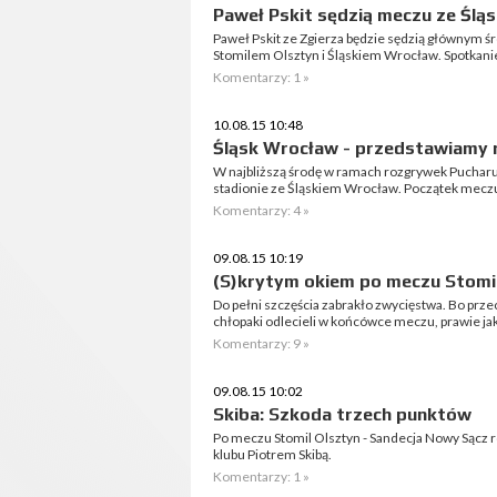
Paweł Pskit sędzią meczu ze Ślą
Paweł Pskit ze Zgierza będzie sędzią głównym
Stomilem Olsztyn i Śląskiem Wrocław. Spotkanie
Komentarzy: 1 »
10.08.15 10:48
Śląsk Wrocław - przedstawiamy 
W najbliższą środę w ramach rozgrywek Pucharu
stadionie ze Śląskiem Wrocław. Początek meczu
Komentarzy: 4 »
09.08.15 10:19
(S)krytym okiem po meczu Stomil
Do pełni szczęścia zabrakło zwycięstwa. Bo prze
chłopaki odlecieli w końcówce meczu, prawie ja
Komentarzy: 9 »
09.08.15 10:02
Skiba: Szkoda trzech punktów
Po meczu Stomil Olsztyn - Sandecja Nowy Sącz
klubu Piotrem Skibą.
Komentarzy: 1 »