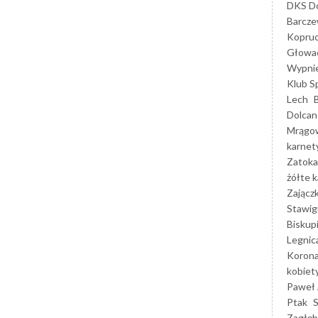
DKS Do
Barcz
Kopruc
Głowa
Wypni
Klub S
Lech
Dolcan
Mrągo
karnet
Zatoka
żółte k
Zającz
Stawig
Biskup
Legnic
Korona
kobiet
Paweł 
Ptak
Zagłęb