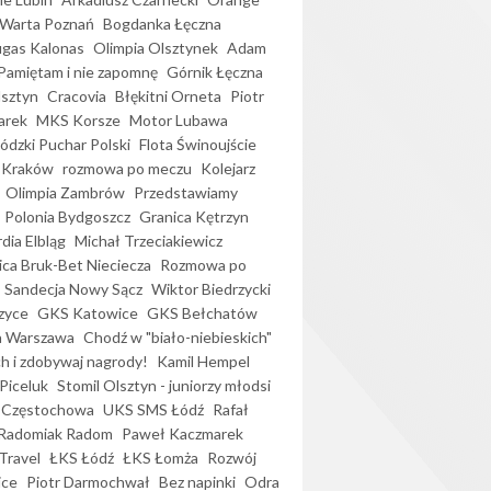
Warta Poznań
Bogdanka Łęczna
gas Kalonas
Olimpia Olsztynek
Adam
Pamiętam i nie zapomnę
Górnik Łęczna
lsztyn
Cracovia
Błękitni Orneta
Piotr
arek
MKS Korsze
Motor Lubawa
dzki Puchar Polski
Flota Świnoujście
 Kraków
rozmowa po meczu
Kolejarz
Olimpia Zambrów
Przedstawiamy
Polonia Bydgoszcz
Granica Kętrzyn
dia Elbląg
Michał Trzeciakiewicz
ica Bruk-Bet Nieciecza
Rozmowa po
Sandecja Nowy Sącz
Wiktor Biedrzycki
zyce
GKS Katowice
GKS Bełchatów
a Warszawa
Chodź w "biało-niebieskich"
h i zdobywaj nagrody!
Kamil Hempel
Piceluk
Stomil Olsztyn - juniorzy młodsi
 Częstochowa
UKS SMS Łódź
Rafał
Radomiak Radom
Paweł Kaczmarek
Travel
ŁKS Łódź
ŁKS Łomża
Rozwój
ice
Piotr Darmochwał
Bez napinki
Odra