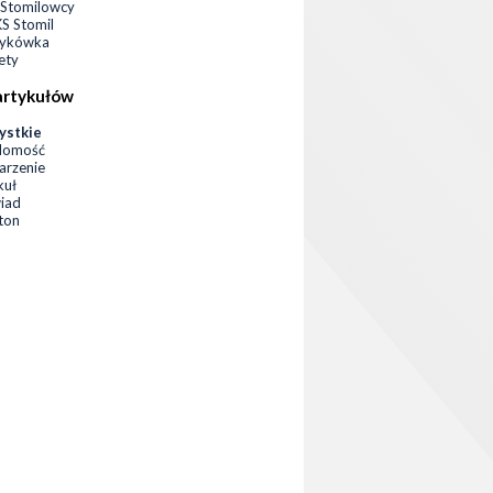
Stomilowcy
 Stomil
zykówka
ety
artykułów
ystkie
domość
rzenie
kuł
iad
eton