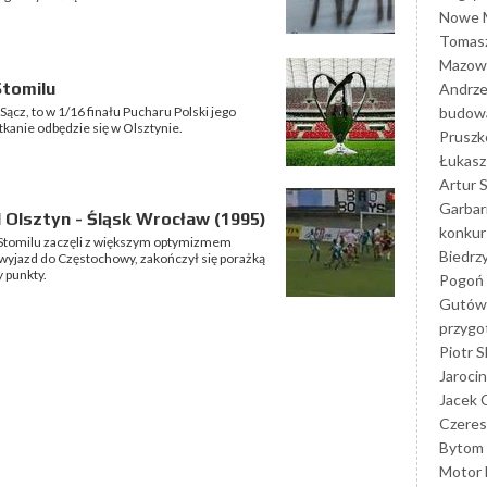
Nowe M
Tomasz
Mazowi
Stomilu
Andrze
budowa
ącz, to w 1/16 finału Pucharu Polski jego
kanie odbędzie się w Olsztynie.
Prusz
Łukasz 
Artur 
Garbar
 Olsztyn - Śląsk Wrocław (1995)
konkur
 Stomilu zaczęli z większym optymizmem
Biedrz
wyjazd do Częstochowy, zakończył się porażką
y punkty.
Pogoń 
Gutów
przyg
Piotr S
Jarocin
Jacek 
Czeres
Bytom
Motor 