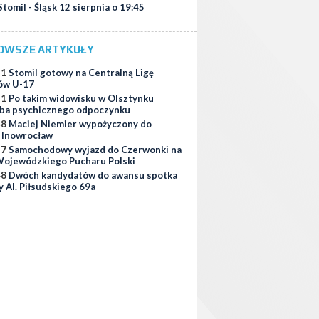
Stomil - Śląsk 12 sierpnia o 19:45
OWSZE ARTYKUŁY
51
Stomil gotowy na Centralną Ligę
ów U-17
11
Po takim widowisku w Olsztynku
ba psychicznego odpoczynku
48
Maciej Niemier wypożyczony do
i Inowrocław
37
Samochodowy wyjazd do Czerwonki na
ojewódzkiego Pucharu Polski
48
Dwóch kandydatów do awansu spotka
y Al. Piłsudskiego 69a