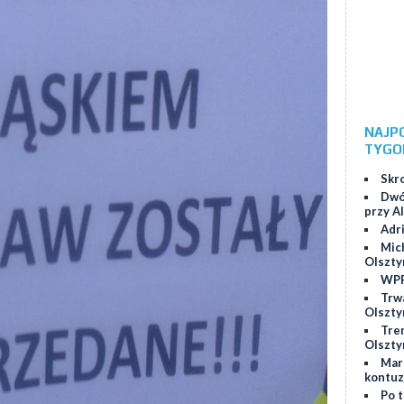
NAJP
TYGO
Skr
Dwó
przy Al
Adr
Mic
Olszty
WPP
Trw
Olszty
Tre
Olszty
Marc
kontuz
Po 