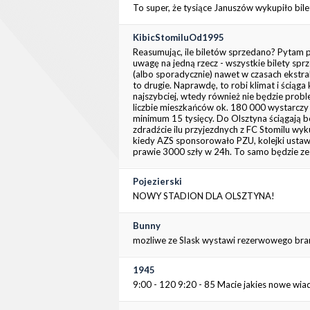
To super, że tysiące Januszów wykupiło bilet
KibicStomiluOd1995
Reasumując, ile biletów sprzedano? Pytam 
uwagę na jedną rzecz - wszystkie bilety spr
(albo sporadycznie) nawet w czasach ekstrakl
to drugie. Naprawdę, to robi klimat i ściąg
najszybciej, wtedy również nie będzie probl
liczbie mieszkańców ok. 180 000 wystarczy 
minimum 15 tysięcy. Do Olsztyna ściągają b
zdradźcie ilu przyjezdnych z FC Stomilu wyku
kiedy AZS sponsorowało PZU, kolejki ustawia
prawie 3000 szły w 24h. To samo będzie ze
Pojezierski
NOWY STADION DLA OLSZTYNA!
Bunny
mozliwe ze Slask wystawi rezerwowego bra
1945
9:00 - 120 9:20 - 85 Macie jakies nowe w