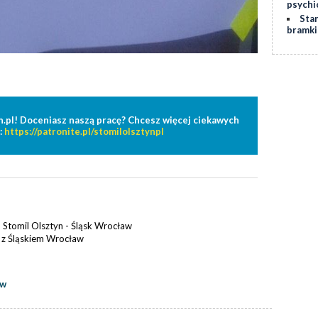
psychi
Stan
bramki
n.pl! Doceniasz naszą pracę? Chcesz więcej ciekawych
:
https://patronite.pl/stomilolsztynpl
 Stomil Olsztyn - Śląsk Wrocław
5 z Śląskiem Wrocław
aw