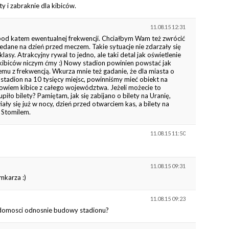
y i zabraknie dla kibiców.
11.08.15 12:31
pod katem ewentualnej frekwencji. Chciałbym Wam też zwrócić
zedane na dzień przed meczem. Takie sytuacje nie zdarzały się
asy. Atrakcyjny rywal to jedno, ale taki detal jak oświetlenie
a kibiców niczym ćmy :) Nowy stadion powinien powstać jak
emu z frekwencją. Wkurza mnie też gadanie, że dla miasta o
stadion na 10 tysięcy miejsc, powinniśmy mieć obiekt na
owiem kibice z całego województwa. Jeżeli możecie to
piło bilety? Pamiętam, jak się zabijano o bilety na Uranię,
ły się już w nocy, dzień przed otwarciem kas, a bilety na
 Stomilem.
11.08.15 11:50
11.08.15 09:31
mkarza :)
11.08.15 09:23
iadomosci odnosnie budowy stadionu?