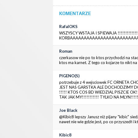
KOMENTARZE
RafalOKS
WSZYSCY WSTAJA I SPIEWAJA !!!!!!!!!!!!!!!!!!!!
KORBAAAAAAAAAAAAAAAAAAAAAAAAA
Roman
czerkasow nie po to ktos przychodzi na stad
ktos ma karnet. Z tego co kojarze to nikt na 
PIGENO(S)
potrzebuje z 4 wejsciowek FC ORNETA C
JEST NAS GARSTKA ALE DOCHODZIMY DO 
!!!!! KTOS COS BD WIEDZIAL PISZCIE 
TAK JAK MY!!!!!!!!!!! TYLKO NA MLYN!!
Joe Black
@Kibic8 lepszy Janusz niż pijany "kibic" si
nawet nie wie gdzie jest, po co przyszedł i k
Kibic8