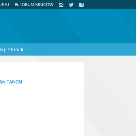
UKAJ
FORUM KIBICÓW
lep Stomilu
AŃ FANEM