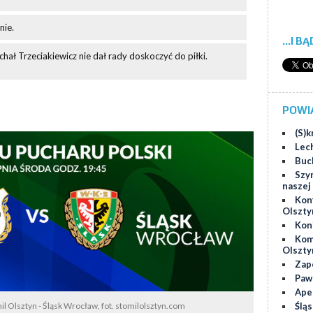
nie.
...I B
ał Trzeciakiewicz nie dał rady doskoczyć do piłki.
POWI
(S)k
Lec
Buch
Szy
naszej
Kon
Olszty
Kon
Kom
Olszty
Zap
Paw
Ape
Ślą
l Olsztyn - Śląsk Wrocław, fot. stomilolsztyn.com