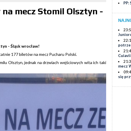
PP: 
 na mecz Stomil Olsztyn -
NAJN
23:
Junior
22:
potrze
ztyn - Śląsk wrocław!
21:
atnie 177 biletów na mecz Pucharu Polski.
Cuiavi
21:
milu Olsztyn, jednak na drzwiach wejściowych wita ich taki
mecz W
09:
się prz