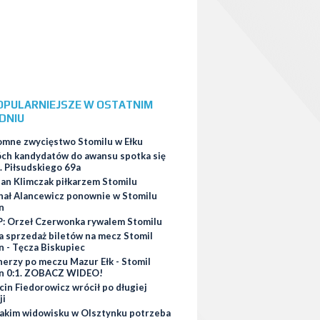
OPULARNIEJSZE W OSTATNIM
DNIU
omne zwycięstwo Stomilu w Ełku
ch kandydatów do awansu spotka się
. Piłsudskiego 69a
ian Klimczak piłkarzem Stomilu
hał Alancewicz ponownie w Stomilu
n
: Orzeł Czerwonka rywalem Stomilu
a sprzedaż biletów na mecz Stomil
n - Tęcza Biskupiec
nerzy po meczu Mazur Ełk - Stomil
n 0:1. ZOBACZ WIDEO!
in Fiedorowicz wrócił po długiej
ji
takim widowisku w Olsztynku potrzeba