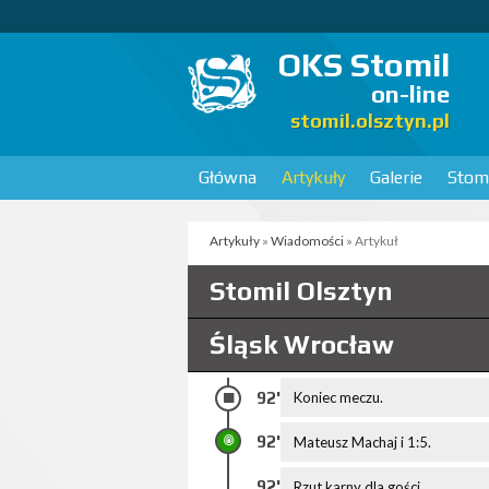
OKS Stomil
on-line
stomil.olsztyn.pl
Główna
Artykuły
Galerie
Stomi
Artykuły
»
Wiadomości
» Artykuł
Stomil Olsztyn
Śląsk Wrocław
92'
Koniec meczu.
92'
Mateusz Machaj i 1:5.
92'
Rzut karny dla gości...