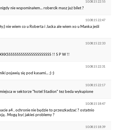
10.08.15 22:55
igdy nie wspominałem... robercik masz już bilet ?
10.08.15 22:47
;) nie wiem co u Roberta i Jacka ale wiem xo u Manka jeśli
10.08.15 22:33
SSSSSSSSSSSSSSSSSSS !! S P W !!
10.08.15 22:31
ki pojawią się pod kasami... ;) :)
10.08.15 22:17
 miejsca w sektorze "hotel Stadion" tez beda wykupione
10.08.15 18:47
cie a4 , ochronie nie będzie to przeszkadzać ? ostatnio
cją . Mogą być jakieś problemy ?
10.08.15 18:39