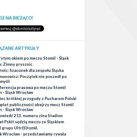
ĄDŹ NA BIEŻĄCO!
ĄZANE ARTYKUŁY
rytym okiem po meczu Stomil - Śląsk
h: Zimny prysznic
olc: Szacunek dla zespołu Śląska
monowicz: Początek nie poszedł po
 myśli
ferencja prasowa po meczu Stomil
n - Śląsk Wrocław
iec krótkiej przygody z Pucharem Polski
plet publiczności obejrzy mecz Stomil
n - Śląsk Wrocław
owiedź 213. numeru zina Stadion
eł Pskit sędzią meczu ze Śląskiem
l grupy Ultr(S)tomiL
sk Wrocław - przedstawiamy rywala