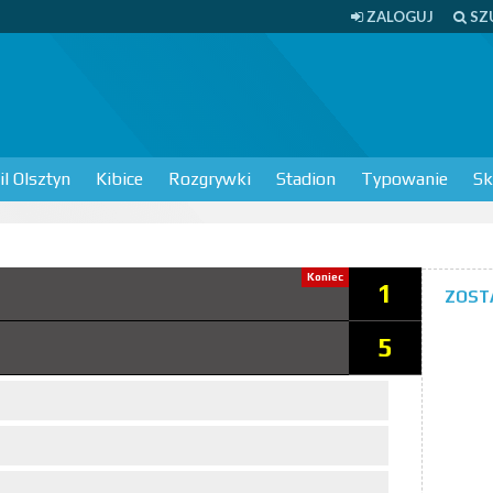
ZALOGUJ
SZ
l Olsztyn
Kibice
Rozgrywki
Stadion
Typowanie
Sk
Koniec
1
ZOST
5