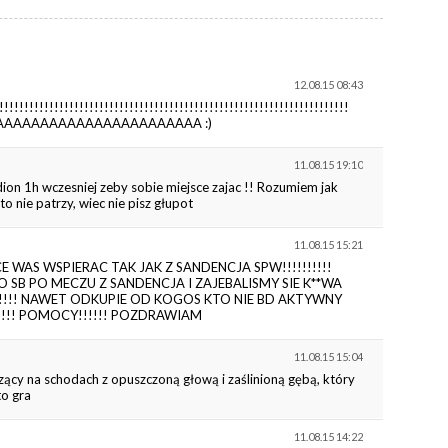
12.08.15 08:43
!!!!!!!!!!!!!!!!!!!!!!!!!!!!!!!!!!!!!!!!!!!!!!!!!!!!!!!!!!!!!!!
AAAAAAAAAAAAAAAAAAAAAA :)
11.08.15 19:10
ion 1h wczesniej zeby sobie miejsce zajac !! Rozumiem jak
to nie patrzy, wiec nie pisz głupot
11.08.15 15:21
HCE WAS WSPIERAC TAK JAK Z SANDENCJA SPW!!!!!!!!!!
SB PO MECZU Z SANDENCJA I ZAJEBALISMY SIE K**WA
OK!!!!! NAWET ODKUPIE OD KOGOS KTO NIE BD AKTYWNY
!!!!!! POMOCY!!!!!! POZDRAWIAM
11.08.15 15:04
edzący na schodach z opuszczoną głową i zaślinioną gębą, który
to gra
11.08.15 14:22