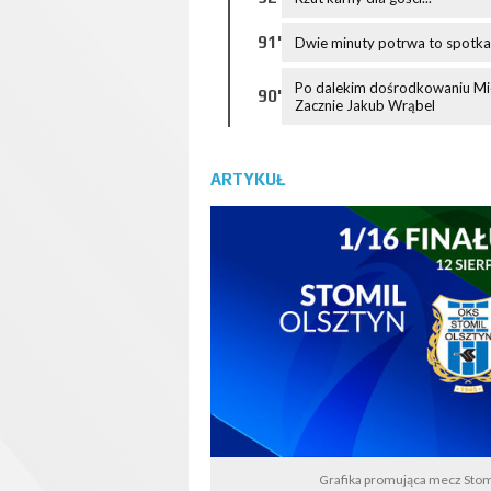
91'
Dwie minuty potrwa to spotka
Po dalekim dośrodkowaniu Mich
90'
Zacznie Jakub Wrąbel
ARTYKUŁ
Grafika promująca mecz Stomi