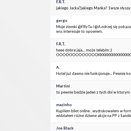
F.R.T.
jakiego Jacka?jakiego Mańka? 1wsze słyszę n
gergo
Moje ziomki @FRyTa i @A.ndrzej się pokazały
wss interesuje to opowiem.
F.R.T.
heee dobre jaja... może telebim ;)
OOOOOOOOOOOOOKKKKKKKKKKKKKKKKKSSS
A.
Hotel już dawno nie funkcjonuje... Pewnie koni
Martini
to pewnie bedzie jeden z tych dni w ktorym
mazinho
Kupiłem bilet online , wydrukowałem w forma
widziałem różne dziwne akcje na PP z Sande
Joe Black