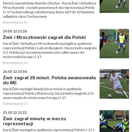
Dwóch zawodników Stomilu Olsztyn - Karol Żwir i Arkadiusz
Mroczkowski - zostało powołanych do reprezentacji Polski
U-17 na konsultację szkoleniową, która od 9 do 13 kwietnia
odbędzie się w Ciechanowie.
Komentarzy: 0 »
29.03.12 21:26
Żwir i Mroczkowski zagrali dla Polski
Karol Żwir i Arkadiusz Mroczkowski wystąpili w spotkaniu
reprezentacji Polski z Luksemburgiem. Nasza kadra wygrała
3:1. Polska już wcześniej wywalczyła sobie awans do
mistrzostw Europy U-17.
Komentarzy: 0 »
26.03.12 20:56
Żwir zagrał 20 minut. Polska awansowała
do ME
Karol Żwir wystąpił dwadzieścia minut w spotkaniu
reprezentacji Polski z Białorusią. Nasza kadra wygrała 2:0 i
awansowała do mistrzostw Europy U-17.
Komentarzy: 2 »
25.03.12 13:22
Żwir zagrał minutę w meczu
reprezentacji
Karol Żwir wystąpił w spotkaniu reprezentacji Polski U-17 z