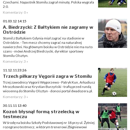
Czechami. Napastnik Stomilu zagrał minutę. Polska wygrała
2:0.
Komentarzy: 0 »
01.03.12 14:15
A. Biedrzycki: Z Bałtykiem nie zagramy w
Ostródzie
Stomil z Bałtykiem Gdynia miał zagrać na stadionie w
Ostródzie. - Ten mecz chcemy zagrać na naturalnej
nawierzchni. Na głównym boisku w Ostródzie nie ma na to
szans - mówi Andrzej Biedrzycki, dyrektor sportowy
Stomilu Olsztyn.
Komentarzy: 3 »
11.12.11 23:26
Trzech piłkarzy Vęgorii zagra w Stomilu
Trzej zawodnicy Vęgorii Węgorzewo - Patryk Kun, Arkadiusz
Mroczkowski oraz Krystian Burzyński - trafią przed rundą
wiosenną do Stomilu Olsztyn - donosi portal dwadozera.pl.
Komentarzy: 3 »
30.11.11 13:40
Kozoń błysnął formą strzelecką w
testmeczu
W środę na boisku Szkoły Podstawowej nr 18 przy ul. Żytniej
rozegrano testmecz, w którym trenerowi Zbigniewowi