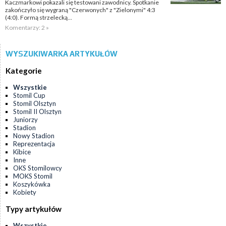
Kaczmarkowi pokazali się testowani zawodnicy. Spotkanie
zakończyło się wygraną "Czerwonych" z "Zielonymi" 4:3
(4:0). Formą strzelecką...
Komentarzy: 2 »
WYSZUKIWARKA ARTYKUŁÓW
Kategorie
Wszystkie
Stomil Cup
Stomil Olsztyn
Stomil II Olsztyn
Juniorzy
Stadion
Nowy Stadion
Reprezentacja
Kibice
Inne
OKS Stomilowcy
MOKS Stomil
Koszykówka
Kobiety
Typy artykułów
Wszystkie