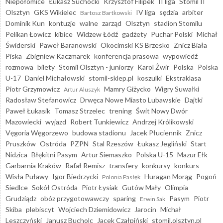
Niepołomice
Łukasz Suchocki
Krzysztof Filipek
II liga
Stomil II
Olsztyn
GKS Wikielec
IV liga
sędzia
arbiter
Bartosz Bartkowski
Dominik Kun
kontuzje
walne
zarząd
Olsztyn
stadion Stomilu
Pelikan Łowicz
kibice
Widzew Łódź
gadżety
Puchar Polski
Michał
Świderski
Paweł Baranowski
Okocimski KS Brzesko
Znicz Biała
Piska
Zbigniew Kaczmarek
konferencja prasowa
wypowiedź
rozmowa
bilety
Stomil Olsztyn - juniorzy
Karol Żwir
Polska
Polska
U-17
Daniel Michałowski
stomil-sklep.pl
koszulki
Ekstraklasa
Piotr Grzymowicz
Mamry Giżycko
Wigry Suwałki
Artur Aluszyk
Radosław Stefanowicz
Drwęca Nowe Miasto Lubawskie
Dajtki
Paweł Łukasik
Tomasz Strzelec
trening
Świt Nowy Dwór
Mazowiecki
wyjazd
Robert Tunkiewicz
Andrzej Królikowski
Vęgoria Węgorzewo
budowa stadionu
Jacek Płuciennik
Znicz
Pruszków
Ostróda
PZPN
Stal Rzeszów
Łukasz Jegliński
Start
Nidzica
Błękitni Pasym
Artur Siemaszko
Polska U-15
Mazur Ełk
Garbarnia Kraków
Rafał Remisz
transfery
konkursy
konkurs
Wisła Puławy
Igor Biedrzycki
Huragan Morąg
Pogoń
Polonia Pasłęk
Siedlce
Sokół Ostróda
Piotr Łysiak
Gutów Mały
Olimpia
Grudziądz
obóz przygotowawczy
sparing
Pasym
Piotr
Erwin Sak
Skiba
plebiscyt
Wojciech Dziemidowicz
Jarocin
Michał
Leszczyński
Janusz Bucholc
Jacek Czałpiński
stomil.olsztyn.pl