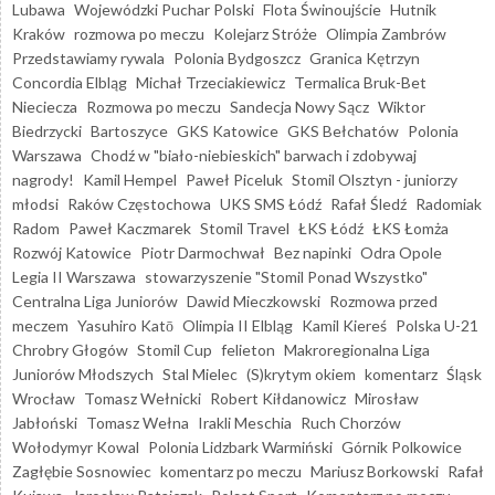
Lubawa
Wojewódzki Puchar Polski
Flota Świnoujście
Hutnik
Kraków
rozmowa po meczu
Kolejarz Stróże
Olimpia Zambrów
Przedstawiamy rywala
Polonia Bydgoszcz
Granica Kętrzyn
Concordia Elbląg
Michał Trzeciakiewicz
Termalica Bruk-Bet
Nieciecza
Rozmowa po meczu
Sandecja Nowy Sącz
Wiktor
Biedrzycki
Bartoszyce
GKS Katowice
GKS Bełchatów
Polonia
Warszawa
Chodź w "biało-niebieskich" barwach i zdobywaj
nagrody!
Kamil Hempel
Paweł Piceluk
Stomil Olsztyn - juniorzy
młodsi
Raków Częstochowa
UKS SMS Łódź
Rafał Śledź
Radomiak
Radom
Paweł Kaczmarek
Stomil Travel
ŁKS Łódź
ŁKS Łomża
Rozwój Katowice
Piotr Darmochwał
Bez napinki
Odra Opole
Legia II Warszawa
stowarzyszenie "Stomil Ponad Wszystko"
Centralna Liga Juniorów
Dawid Mieczkowski
Rozmowa przed
meczem
Yasuhiro Katō
Olimpia II Elbląg
Kamil Kiereś
Polska U-21
Chrobry Głogów
Stomil Cup
felieton
Makroregionalna Liga
Juniorów Młodszych
Stal Mielec
(S)krytym okiem
komentarz
Śląsk
Wrocław
Tomasz Wełnicki
Robert Kiłdanowicz
Mirosław
Jabłoński
Tomasz Wełna
Irakli Meschia
Ruch Chorzów
Wołodymyr Kowal
Polonia Lidzbark Warmiński
Górnik Polkowice
Zagłębie Sosnowiec
komentarz po meczu
Mariusz Borkowski
Rafał