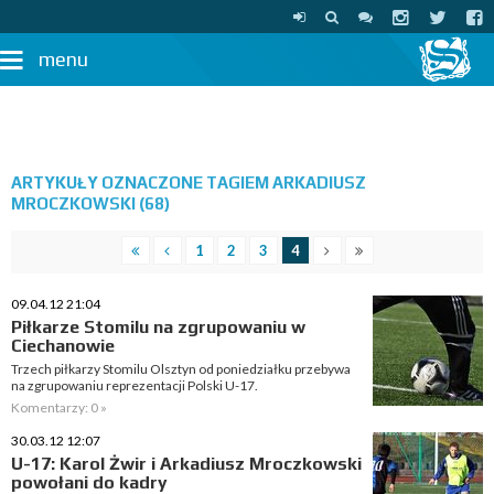
menu
ARTYKUŁY OZNACZONE TAGIEM ARKADIUSZ
MROCZKOWSKI (68)
1
2
3
4
09.04.12 21:04
Piłkarze Stomilu na zgrupowaniu w
Ciechanowie
Trzech piłkarzy Stomilu Olsztyn od poniedziałku przebywa
na zgrupowaniu reprezentacji Polski U-17.
Komentarzy: 0 »
30.03.12 12:07
U-17: Karol Żwir i Arkadiusz Mroczkowski
powołani do kadry