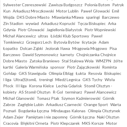
Sylwester Czereszewski
Zawisza Bydgoszcz
Polonia Bytom
Patryk
Kun
Arkadiusz Mroczkowski
Motor Lublin
Paweł Głowacki
Emil
Wojda
DKS Dobre Miasto
Mławianka Mława
sparingi
Barczewo
Zin Stadion
wywiad
Arkadiusz Koprucki
Tęcza Biskupiec
Arka
Gdynia
Piotr Głowacki
Jagiellonia Białystok
Piotr Wypniewski
Michał Alancewicz
ultras
Łódzki Klub Sportowy
Paweł
Tomkiewicz
Grzegorz Lech
Bytovia Bytów
licytacje
Adam
Łopatko
Dolcan Ząbki
Jeziorak Iława
Mrągowia Mrągowo
Pisa
Barczewo
Dawid Szymonowicz
karnety
Chojniczanka Chojnice
Dobre Miasto
Zatoka Braniewo
Stal Stalowa Wola
WMZPN
żółte
kartki
Galeria Warmińska
sponsor
Piotr Zajączkowski
Rominta
Gołdap
GKS Stawiguda
Olimpia Elbląg
Łukta
Resovia
Biskupiec
I liga
Ultra(S)tomiL
treningi
Miedź Legnica
GKS Tychy
Wisła
Płock
III liga
Korona Kielce
Lechia Gdańsk
Stomil Olsztyn -
kobiety
AS Stomil Olsztyn
R-Gol
terminarz
Paweł Alancewicz
Michał Glanowski
Tomasz Ptak
Szymon Kaźmierowski
Górnik
Zabrze
Zagłębie Lubin
Arkadiusz Czarnecki
Orange Sport
Warta
Poznań
Bogdanka Łęczna
Mindaugas Kalonas
Olimpia Olsztynek
Adam Zejer
Pamiętam i nie zapomnę
Górnik Łęczna
Naki Olsztyn
Cracovia
Błękitni Orneta
Piotr Klepczarek
MKS Korsze
Motor