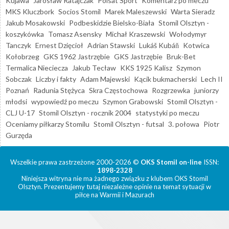
Kujawa
Jarosław Ratajczak
Polsat Sport
Komentarz po meczu
MKS Kluczbork
Socios Stomil
Marek Maleszewski
Warta Sieradz
Jakub Mosakowski
Podbeskidzie Bielsko-Biała
Stomil Olsztyn -
koszykówka
Tomasz Asensky
Michał Kraszewski
Wołodymyr
Tanczyk
Ernest Dzięcioł
Adrian Stawski
Lukáš Kubáň
Kotwica
Kołobrzeg
GKS 1962 Jastrzębie
GKS Jastrzębie
Bruk-Bet
Termalica Nieciecza
Jakub Tecław
KKS 1925 Kalisz
Szymon
Sobczak
Liczby i fakty
Adam Majewski
Kącik bukmacherski
Lech II
Poznań
Radunia Stężyca
Skra Częstochowa
Rozgrzewka
juniorzy
młodsi
wypowiedź po meczu
Szymon Grabowski
Stomil Olsztyn -
CLJ U-17
Stomil Olsztyn - rocznik 2004
statystyki po meczu
Oceniamy piłkarzy Stomilu
Stomil Olsztyn - futsal
3. połowa
Piotr
Gurzęda
Wszelkie prawa zastrzeżone 2000-2026 ©
OKS Stomil on-line
ISSN:
1898-2328
Niniejsza witryna nie ma żadnego związku z klubem OKS Stomil
Olsztyn. Prezentujemy tutaj niezależne opinie na temat sytuacji w
piłce na Warmii i Mazurach