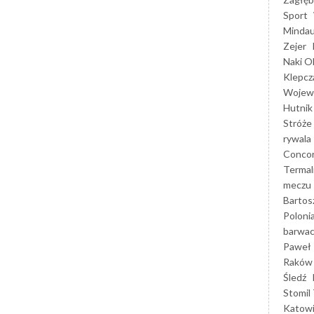
Sport
Mindau
Zejer
Naki O
Klepcz
Wojewó
Hutnik
Stróże
rywala
Concor
Termal
meczu
Bartos
Poloni
barwac
Paweł 
Raków
Śledź
Stomil 
Katow