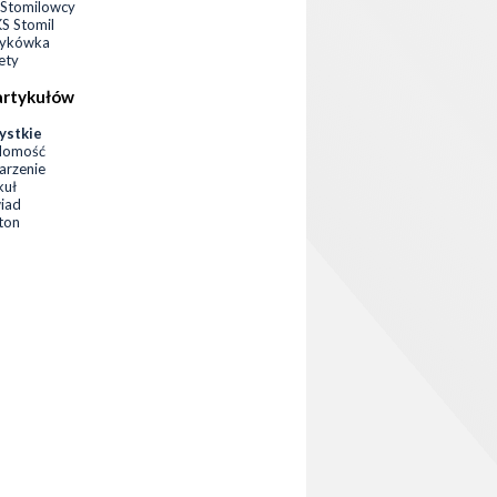
Stomilowcy
 Stomil
zykówka
ety
artykułów
ystkie
domość
rzenie
kuł
iad
eton