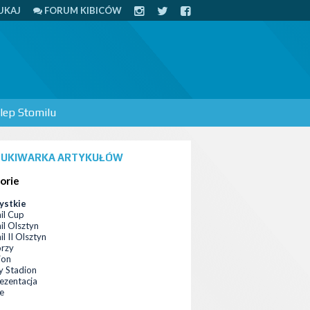
UKAJ
FORUM KIBICÓW
lep Stomilu
UKIWARKA ARTYKUŁÓW
orie
ystkie
il Cup
il Olsztyn
l II Olsztyn
orzy
ion
 Stadion
ezentacja
ce