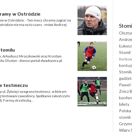
agramy w Ostródzie
onie w Ostródzie. - Ten mecz chcemy zagrać na
Stomi
tródzie nie ma na to szans - mówi Andrzej
Olszty
Andrze
Łukasz
Stomilu
Stomil 
n, Arkadiusz Mroczkowski oraz Krystian
Bartkow
lu Olsztyn - donosi portal dwadozera.pl.
kontuz
Stomil
gadżet
Paweł 
 w testmeczu
Znicz B
y ul. Żytniej rozegrano testmecz, w którym
ę testowani zawodnicy. Spotkanie zakończyło
konfer
). Formą strzelecką...
bilety
Polska
stomil-
Grzym
Wigry 