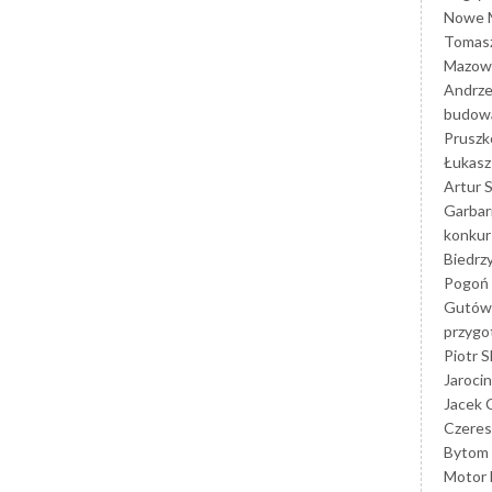
Nowe M
Tomasz
Mazowi
Andrze
budowa
Prusz
Łukasz 
Artur 
Garbar
konkur
Biedrz
Pogoń 
Gutów
przyg
Piotr S
Jarocin
Jacek 
Czeres
Bytom
Motor 