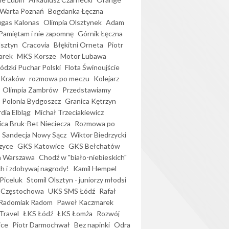
Warta Poznań
Bogdanka Łęczna
gas Kalonas
Olimpia Olsztynek
Adam
Pamiętam i nie zapomnę
Górnik Łęczna
lsztyn
Cracovia
Błękitni Orneta
Piotr
arek
MKS Korsze
Motor Lubawa
dzki Puchar Polski
Flota Świnoujście
 Kraków
rozmowa po meczu
Kolejarz
Olimpia Zambrów
Przedstawiamy
Polonia Bydgoszcz
Granica Kętrzyn
dia Elbląg
Michał Trzeciakiewicz
ica Bruk-Bet Nieciecza
Rozmowa po
Sandecja Nowy Sącz
Wiktor Biedrzycki
zyce
GKS Katowice
GKS Bełchatów
a Warszawa
Chodź w "biało-niebieskich"
h i zdobywaj nagrody!
Kamil Hempel
Piceluk
Stomil Olsztyn - juniorzy młodsi
 Częstochowa
UKS SMS Łódź
Rafał
Radomiak Radom
Paweł Kaczmarek
Travel
ŁKS Łódź
ŁKS Łomża
Rozwój
ice
Piotr Darmochwał
Bez napinki
Odra