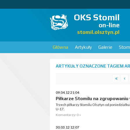
OKS Stomil
on-line
stomil.olsztyn.pl
Główna
Artykuły
Galerie
Stomi
ARTYKUŁY OZNACZONE TAGIEM AR
09.04.12 21:04
Piłkarze Stomilu na zgrupowaniu
Trzech piłkarzy Stomilu Olsztyn od poniedziałk
U-17.
Komentarzy: 0 »
30.03.12 12:07