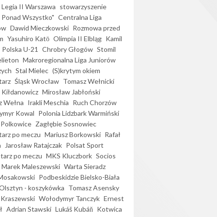
Legia II Warszawa
stowarzyszenie
l Ponad Wszystko"
Centralna Liga
ów
Dawid Mieczkowski
Rozmowa przed
m
Yasuhiro Katō
Olimpia II Elbląg
Kamil
Polska U-21
Chrobry Głogów
Stomil
elieton
Makroregionalna Liga Juniorów
zych
Stal Mielec
(S)krytym okiem
arz
Śląsk Wrocław
Tomasz Wełnicki
 Kiłdanowicz
Mirosław Jabłoński
z Wełna
Irakli Meschia
Ruch Chorzów
ymyr Kowal
Polonia Lidzbark Warmiński
 Polkowice
Zagłębie Sosnowiec
arz po meczu
Mariusz Borkowski
Rafał
a
Jarosław Ratajczak
Polsat Sport
arz po meczu
MKS Kluczbork
Socios
Marek Maleszewski
Warta Sieradz
Mosakowski
Podbeskidzie Bielsko-Biała
 Olsztyn - koszykówka
Tomasz Asensky
 Kraszewski
Wołodymyr Tanczyk
Ernest
ł
Adrian Stawski
Lukáš Kubáň
Kotwica