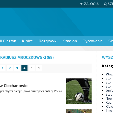
ZALOGUJ
SZ
l Olsztyn
Kibice
Rozgrywki
Stadion
Typowanie
Sk
KADIUSZ MROCZKOWSKI (68)
WYSZ
Kateg
1
2
3
4
Wsz
Stom
Stom
 w Ciechanowie
Stomi
Juni
u przebywa na zgrupowaniu reprezentacji Polski
Stad
Nowy
Repr
Kibi
Inne