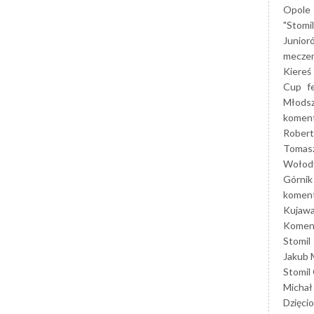
Opole
"Stomi
Junior
mecze
Kiereś
Cup
f
Młods
koment
Robert
Tomas
Wołod
Górnik
koment
Kujaw
Koment
Stomil
Jakub 
Stomil
Michał
Dzięcio