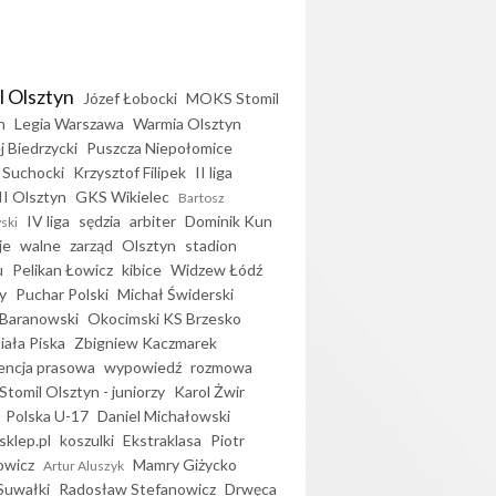
l Olsztyn
Józef Łobocki
MOKS Stomil
n
Legia Warszawa
Warmia Olsztyn
j Biedrzycki
Puszcza Niepołomice
 Suchocki
Krzysztof Filipek
II liga
II Olsztyn
GKS Wikielec
Bartosz
IV liga
sędzia
arbiter
Dominik Kun
ski
je
walne
zarząd
Olsztyn
stadion
u
Pelikan Łowicz
kibice
Widzew Łódź
y
Puchar Polski
Michał Świderski
Baranowski
Okocimski KS Brzesko
iała Piska
Zbigniew Kaczmarek
encja prasowa
wypowiedź
rozmowa
Stomil Olsztyn - juniorzy
Karol Żwir
Polska U-17
Daniel Michałowski
sklep.pl
koszulki
Ekstraklasa
Piotr
owicz
Mamry Giżycko
Artur Aluszyk
Suwałki
Radosław Stefanowicz
Drwęca