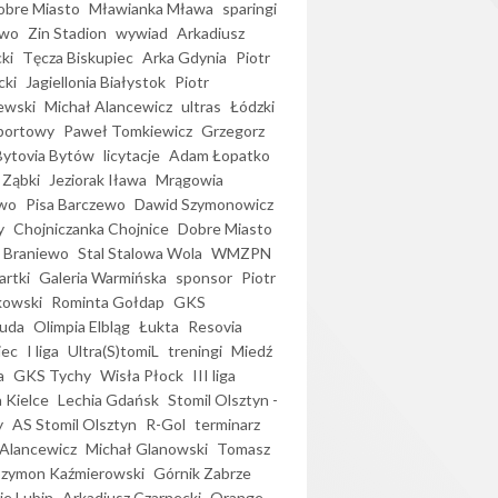
bre Miasto
Mławianka Mława
sparingi
ewo
Zin Stadion
wywiad
Arkadiusz
ki
Tęcza Biskupiec
Arka Gdynia
Piotr
cki
Jagiellonia Białystok
Piotr
ewski
Michał Alancewicz
ultras
Łódzki
portowy
Paweł Tomkiewicz
Grzegorz
Bytovia Bytów
licytacje
Adam Łopatko
 Ząbki
Jeziorak Iława
Mrągowia
wo
Pisa Barczewo
Dawid Szymonowicz
y
Chojniczanka Chojnice
Dobre Miasto
 Braniewo
Stal Stalowa Wola
WMZPN
artki
Galeria Warmińska
sponsor
Piotr
kowski
Rominta Gołdap
GKS
uda
Olimpia Elbląg
Łukta
Resovia
iec
I liga
Ultra(S)tomiL
treningi
Miedź
a
GKS Tychy
Wisła Płock
III liga
 Kielce
Lechia Gdańsk
Stomil Olsztyn -
y
AS Stomil Olsztyn
R-Gol
terminarz
Alancewicz
Michał Glanowski
Tomasz
Szymon Kaźmierowski
Górnik Zabrze
ie Lubin
Arkadiusz Czarnecki
Orange