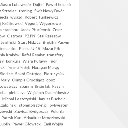
iasto Lubawskie
Dajtki
Paweł Łukasik
 Strzelec
trening
Świt Nowy Dwór
ecki
wyjazd
Robert Tunkiewicz
j Królikowski
Vęgoria Węgorzewo
 stadionu
Jacek Płuciennik
Znicz
ków
Ostróda
PZPN
Stal Rzeszów
Jegliński
Start Nidzica
Błękitni Pasym
Siemaszko
Polska U-15
Mazur Ełk
nia Kraków
Rafał Remisz
transfery
sy
konkurs
Wisła Puławy
Igor
ycki
Huragan Morąg
Polonia Pasłęk
Siedlce
Sokół Ostróda
Piotr Łysiak
 Mały
Olimpia Grudziądz
obóz
otowawczy
sparing
Pasym
Erwin Sak
kiba
plebiscyt
Wojciech Dziemidowicz
Michał Leszczyński
Janusz Bucholc
Czałpiński
stomil.olsztyn.pl
Sylwester
zewski
Zawisza Bydgoszcz
Polonia
Patryk Kun
Arkadiusz Mroczkowski
Lublin
Paweł Głowacki
Emil Wojda