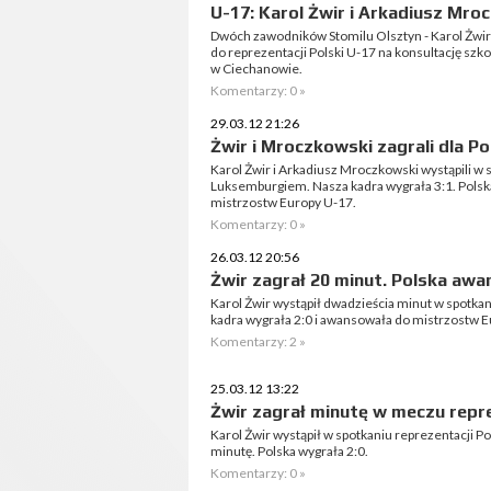
U-17: Karol Żwir i Arkadiusz Mro
Dwóch zawodników Stomilu Olsztyn - Karol Żwir
do reprezentacji Polski U-17 na konsultację szko
w Ciechanowie.
Komentarzy: 0 »
29.03.12 21:26
Żwir i Mroczkowski zagrali dla Po
Karol Żwir i Arkadiusz Mroczkowski wystąpili w s
Luksemburgiem. Nasza kadra wygrała 3:1. Polsk
mistrzostw Europy U-17.
Komentarzy: 0 »
26.03.12 20:56
Żwir zagrał 20 minut. Polska aw
Karol Żwir wystąpił dwadzieścia minut w spotkani
kadra wygrała 2:0 i awansowała do mistrzostw E
Komentarzy: 2 »
25.03.12 13:22
Żwir zagrał minutę w meczu repre
Karol Żwir wystąpił w spotkaniu reprezentacji P
minutę. Polska wygrała 2:0.
Komentarzy: 0 »