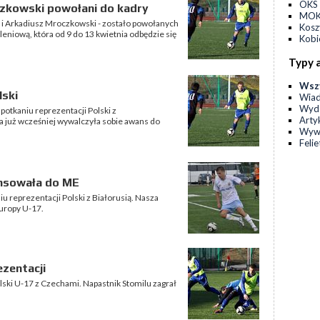
OKS 
czkowski powołani do kadry
MOKS
 i Arkadiusz Mroczkowski - zostało powołanych
Kos
leniową, która od 9 do 13 kwietnia odbędzie się
Kobi
Typy 
Wsz
lski
Wia
Wyda
potkaniu reprezentacji Polski z
Arty
a już wcześniej wywalczyła sobie awans do
Wyw
Feli
ansowała do ME
u reprezentacji Polski z Białorusią. Nasza
uropy U-17.
zentacji
olski U-17 z Czechami. Napastnik Stomilu zagrał