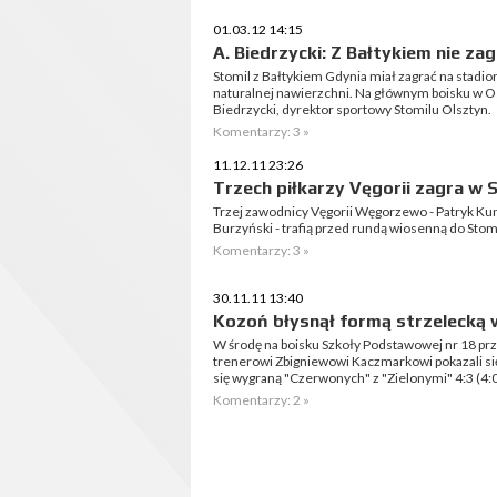
01.03.12 14:15
A. Biedrzycki: Z Bałtykiem nie z
Stomil z Bałtykiem Gdynia miał zagrać na stadi
naturalnej nawierzchni. Na głównym boisku w Os
Biedrzycki, dyrektor sportowy Stomilu Olsztyn.
Komentarzy: 3 »
11.12.11 23:26
Trzech piłkarzy Vęgorii zagra w 
Trzej zawodnicy Vęgorii Węgorzewo - Patryk Ku
Burzyński - trafią przed rundą wiosenną do Stomi
Komentarzy: 3 »
30.11.11 13:40
Kozoń błysnął formą strzelecką
W środę na boisku Szkoły Podstawowej nr 18 prz
trenerowi Zbigniewowi Kaczmarkowi pokazali si
się wygraną "Czerwonych" z "Zielonymi" 4:3 (4:0
Komentarzy: 2 »