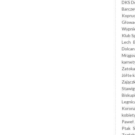
DKS Do
Barcz
Kopruc
Głowa
Wypni
Klub S
Lech
Dolcan
Mrągo
karnet
Zatoka
żółte k
Zającz
Stawig
Biskup
Legnic
Korona
kobiet
Paweł 
Ptak
Zagłęb