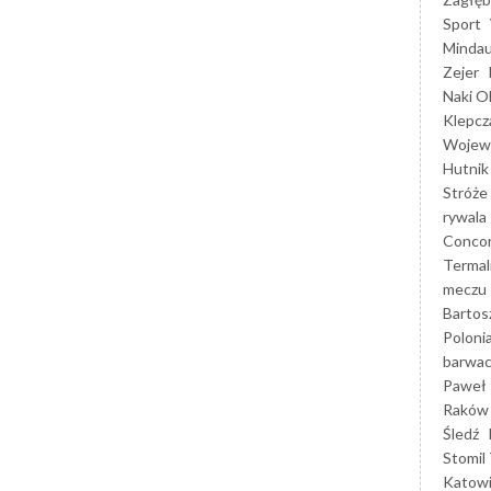
Sport
Mindau
Zejer
Naki O
Klepcz
Wojewó
Hutnik
Stróże
rywala
Concor
Termal
meczu
Bartos
Poloni
barwac
Paweł 
Raków
Śledź
Stomil 
Katow