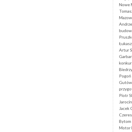
Nowe M
Tomasz
Mazowi
Andrze
budowa
Prusz
Łukasz 
Artur 
Garbar
konkur
Biedrz
Pogoń 
Gutów
przyg
Piotr S
Jarocin
Jacek 
Czeres
Bytom
Motor 