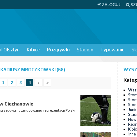
ZALOGUJ
SZ
l Olsztyn
Kibice
Rozgrywki
Stadion
Typowanie
Sk
KADIUSZ MROCZKOWSKI (68)
WYSZ
Kateg
1
2
3
4
Wsz
Stom
Stom
 w Ciechanowie
Stomi
Juni
u przebywa na zgrupowaniu reprezentacji Polski
Stad
Nowy
Repr
Kibi
Inne