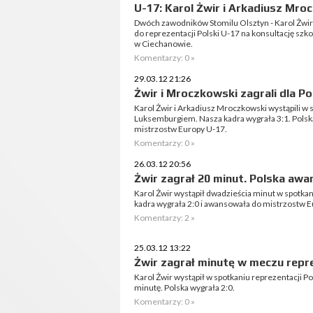
U-17: Karol Żwir i Arkadiusz Mro
Dwóch zawodników Stomilu Olsztyn - Karol Żwir
do reprezentacji Polski U-17 na konsultację szko
w Ciechanowie.
Komentarzy: 0 »
29.03.12 21:26
Żwir i Mroczkowski zagrali dla Po
Karol Żwir i Arkadiusz Mroczkowski wystąpili w s
Luksemburgiem. Nasza kadra wygrała 3:1. Polsk
mistrzostw Europy U-17.
Komentarzy: 0 »
26.03.12 20:56
Żwir zagrał 20 minut. Polska aw
Karol Żwir wystąpił dwadzieścia minut w spotkani
kadra wygrała 2:0 i awansowała do mistrzostw E
Komentarzy: 2 »
25.03.12 13:22
Żwir zagrał minutę w meczu repre
Karol Żwir wystąpił w spotkaniu reprezentacji P
minutę. Polska wygrała 2:0.
Komentarzy: 0 »