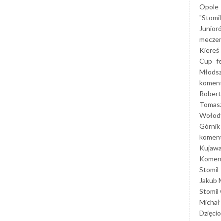
Opole
"Stomi
Junior
mecze
Kiereś
Cup
f
Młods
koment
Robert
Tomas
Wołod
Górnik
koment
Kujaw
Koment
Stomil
Jakub 
Stomil
Michał
Dzięcio