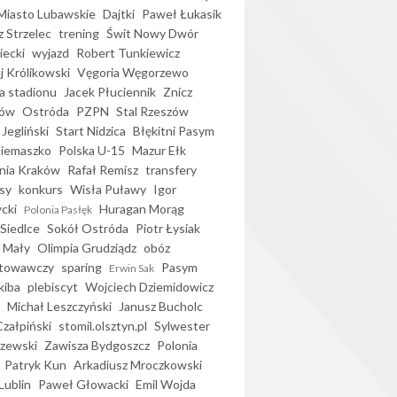
iasto Lubawskie
Dajtki
Paweł Łukasik
 Strzelec
trening
Świt Nowy Dwór
ecki
wyjazd
Robert Tunkiewicz
j Królikowski
Vęgoria Węgorzewo
 stadionu
Jacek Płuciennik
Znicz
ków
Ostróda
PZPN
Stal Rzeszów
Jegliński
Start Nidzica
Błękitni Pasym
Siemaszko
Polska U-15
Mazur Ełk
nia Kraków
Rafał Remisz
transfery
sy
konkurs
Wisła Puławy
Igor
ycki
Huragan Morąg
Polonia Pasłęk
Siedlce
Sokół Ostróda
Piotr Łysiak
 Mały
Olimpia Grudziądz
obóz
otowawczy
sparing
Pasym
Erwin Sak
kiba
plebiscyt
Wojciech Dziemidowicz
Michał Leszczyński
Janusz Bucholc
Czałpiński
stomil.olsztyn.pl
Sylwester
zewski
Zawisza Bydgoszcz
Polonia
Patryk Kun
Arkadiusz Mroczkowski
Lublin
Paweł Głowacki
Emil Wojda