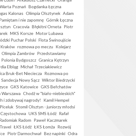
Warta Poznań
Bogdanka Łęczna
gas Kalonas
Olimpia Olsztynek
Adam
Pamiętam i nie zapomnę
Górnik Łęczna
lsztyn
Cracovia
Błękitni Orneta
Piotr
arek
MKS Korsze
Motor Lubawa
dzki Puchar Polski
Flota Świnoujście
 Kraków
rozmowa po meczu
Kolejarz
Olimpia Zambrów
Przedstawiamy
Polonia Bydgoszcz
Granica Kętrzyn
dia Elbląg
Michał Trzeciakiewicz
ica Bruk-Bet Nieciecza
Rozmowa po
Sandecja Nowy Sącz
Wiktor Biedrzycki
zyce
GKS Katowice
GKS Bełchatów
a Warszawa
Chodź w "biało-niebieskich"
h i zdobywaj nagrody!
Kamil Hempel
Piceluk
Stomil Olsztyn - juniorzy młodsi
 Częstochowa
UKS SMS Łódź
Rafał
Radomiak Radom
Paweł Kaczmarek
Travel
ŁKS Łódź
ŁKS Łomża
Rozwój
ice
Piotr Darmochwał
Bez napinki
Odra