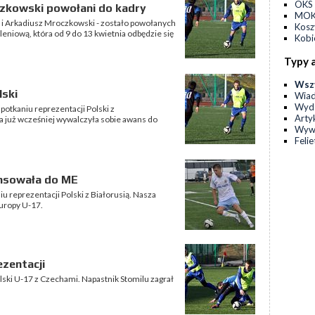
OKS 
czkowski powołani do kadry
MOKS
 i Arkadiusz Mroczkowski - zostało powołanych
Kos
leniową, która od 9 do 13 kwietnia odbędzie się
Kobi
Typy 
Wsz
lski
Wia
Wyda
potkaniu reprezentacji Polski z
Arty
a już wcześniej wywalczyła sobie awans do
Wyw
Feli
ansowała do ME
u reprezentacji Polski z Białorusią. Nasza
uropy U-17.
zentacji
olski U-17 z Czechami. Napastnik Stomilu zagrał