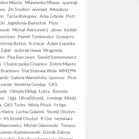
bre Miasto
Mławianka Mława
sparingi
ewo
Zin Stadion
wywiad
Arkadiusz
ki
Tęcza Biskupiec
Arka Gdynia
Piotr
cki
Jagiellonia Białystok
Piotr
ewski
Michał Alancewicz
ultras
Łódzki
portowy
Paweł Tomkiewicz
Grzegorz
Bytovia Bytów
licytacje
Adam Łopatko
 Ząbki
Jeziorak Iława
Mrągowia
wo
Pisa Barczewo
Dawid Szymonowicz
y
Chojniczanka Chojnice
Dobre Miasto
 Braniewo
Stal Stalowa Wola
WMZPN
artki
Galeria Warmińska
sponsor
Piotr
kowski
Rominta Gołdap
GKS
uda
Olimpia Elbląg
Łukta
Resovia
iec
I liga
Ultra(S)tomiL
treningi
Miedź
a
GKS Tychy
Wisła Płock
III liga
 Kielce
Lechia Gdańsk
Stomil Olsztyn -
y
AS Stomil Olsztyn
R-Gol
terminarz
Alancewicz
Michał Glanowski
Tomasz
Szymon Kaźmierowski
Górnik Zabrze
ie Lubin
Arkadiusz Czarnecki
Orange