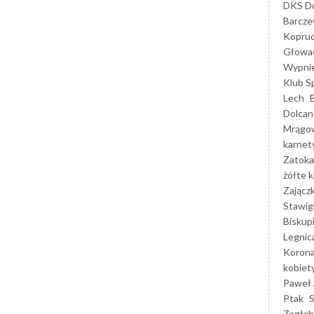
DKS Do
Barcz
Kopruc
Głowa
Wypni
Klub S
Lech
Dolcan
Mrągo
karnet
Zatoka
żółte k
Zającz
Stawig
Biskup
Legnic
Korona
kobiet
Paweł 
Ptak
Zagłęb