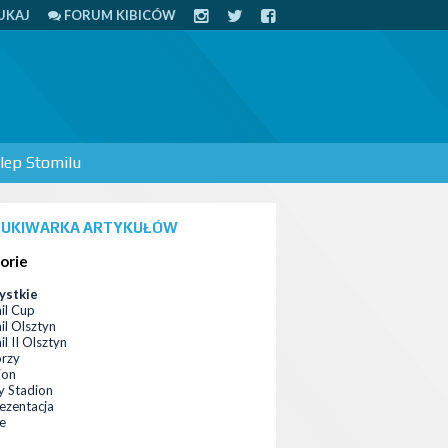
UKAJ
FORUM KIBICÓW
lep Stomilu
UKIWARKA ARTYKUŁÓW
orie
ystkie
il Cup
il Olsztyn
l II Olsztyn
orzy
ion
 Stadion
ezentacja
ce