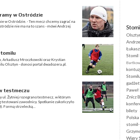
agramy w Ostródzie
onie w Ostródzie. - Ten mecz chcemy zagrać na
Stomi
tródzie nie ma na to szans - mówi Andrzej
Olszty
Andrze
Łukasz
Stomilu
Stomil 
n, Arkadiusz Mroczkowski oraz Krystian
Bartkow
lu Olsztyn - donosi portal dwadozera.pl.
kontuz
Stomil
gadżet
Paweł 
 w testmeczu
Znicz B
y ul. Żytniej rozegrano testmecz, w którym
ę testowani zawodnicy. Spotkanie zakończyło
konfer
). Formą strzelecką...
bilety
Polska
stomil-
Grzym
Wigry 