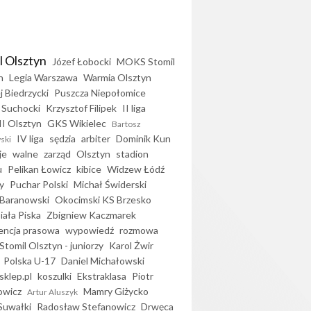
l Olsztyn
Józef Łobocki
MOKS Stomil
n
Legia Warszawa
Warmia Olsztyn
j Biedrzycki
Puszcza Niepołomice
 Suchocki
Krzysztof Filipek
II liga
II Olsztyn
GKS Wikielec
Bartosz
IV liga
sędzia
arbiter
Dominik Kun
ski
je
walne
zarząd
Olsztyn
stadion
u
Pelikan Łowicz
kibice
Widzew Łódź
y
Puchar Polski
Michał Świderski
Baranowski
Okocimski KS Brzesko
iała Piska
Zbigniew Kaczmarek
encja prasowa
wypowiedź
rozmowa
Stomil Olsztyn - juniorzy
Karol Żwir
Polska U-17
Daniel Michałowski
sklep.pl
koszulki
Ekstraklasa
Piotr
owicz
Mamry Giżycko
Artur Aluszyk
Suwałki
Radosław Stefanowicz
Drwęca