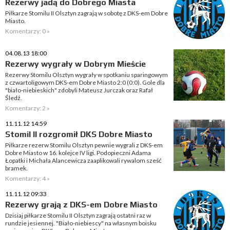
Rezerwy jadą do Dobrego Miasta
Piłkarze Stomilu II Olsztyn zagrają w sobotę z DKS-em Dobre
Miasto.
Komentarzy: 0 »
04.08.13 18:00
Rezerwy wygrały w Dobrym Mieście
Rezerwy Stomilu Olsztyn wygrały w spotkaniu sparingowym
z czwartoligowym DKS-em Dobre Miasto 2:0 (0:0). Gole dla
"biało-niebieskich" zdobyli Mateusz Jurczak oraz Rafał
Śledź.
Komentarzy: 2 »
11.11.12 14:59
Stomil II rozgromił DKS Dobre Miasto
Piłkarze rezerw Stomilu Olsztyn pewnie wygrali z DKS-em
Dobre Miasto w 16. kolejce IV ligi. Podopieczni Adama
Łopatki i Michała Alancewicza zaaplikowali rywalom sześć
bramek.
Komentarzy: 4 »
11.11.12 09:33
Rezerwy grają z DKS-em Dobre Miasto
Dzisiaj piłkarze Stomilu II Olsztyn zagrają ostatni raz w
rundzie jesiennej. "Biało-niebiescy" na własnym boisku