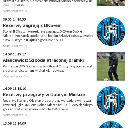
Bramki dla "biało-niebieskich" zdobyli Adrian Korzeniewski
i Yasuhiro Katō.
Komentarzy: 0 »
09.05.14 14:55
Rezerwy zagrają z DKS-em
Stomil II Olsztyn w niedzielę zagrają z DKS-em Dobre
Miasto. Początek spotkana na boisku Szkoły Podstawowej nr
18 w Olsztynie (Dajtki) o godzinie 16:00.
Komentarzy: 0 »
14.09.13 19:17
Alancewicz: Szkoda straconej bramki
Po meczu DKS Dobre Miasto - Stomil Olsztyn wypowiedział
się trener olsztynian Michał Alancewicz.
Komentarzy: 6 »
14.09.13 18:10
Rezerwy przegrały w Dobrym Mieście
Rezerwy Stomilu Olsztyn przegrały na wyjeździe w meczu
czwartej ligi z DKS-em Dobre Miasto 0:1 (0:0). Zwycięskiego
gola zdobył w 87. minucie Michał Witkowski.
Komentarzy: 0 »
13.09.13 14:09