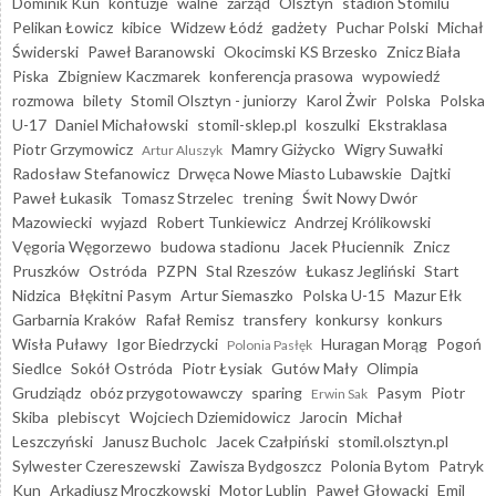
Dominik Kun
kontuzje
walne
zarząd
Olsztyn
stadion Stomilu
Pelikan Łowicz
kibice
Widzew Łódź
gadżety
Puchar Polski
Michał
Świderski
Paweł Baranowski
Okocimski KS Brzesko
Znicz Biała
Piska
Zbigniew Kaczmarek
konferencja prasowa
wypowiedź
rozmowa
bilety
Stomil Olsztyn - juniorzy
Karol Żwir
Polska
Polska
U-17
Daniel Michałowski
stomil-sklep.pl
koszulki
Ekstraklasa
Piotr Grzymowicz
Mamry Giżycko
Wigry Suwałki
Artur Aluszyk
Radosław Stefanowicz
Drwęca Nowe Miasto Lubawskie
Dajtki
Paweł Łukasik
Tomasz Strzelec
trening
Świt Nowy Dwór
Mazowiecki
wyjazd
Robert Tunkiewicz
Andrzej Królikowski
Vęgoria Węgorzewo
budowa stadionu
Jacek Płuciennik
Znicz
Pruszków
Ostróda
PZPN
Stal Rzeszów
Łukasz Jegliński
Start
Nidzica
Błękitni Pasym
Artur Siemaszko
Polska U-15
Mazur Ełk
Garbarnia Kraków
Rafał Remisz
transfery
konkursy
konkurs
Wisła Puławy
Igor Biedrzycki
Huragan Morąg
Pogoń
Polonia Pasłęk
Siedlce
Sokół Ostróda
Piotr Łysiak
Gutów Mały
Olimpia
Grudziądz
obóz przygotowawczy
sparing
Pasym
Piotr
Erwin Sak
Skiba
plebiscyt
Wojciech Dziemidowicz
Jarocin
Michał
Leszczyński
Janusz Bucholc
Jacek Czałpiński
stomil.olsztyn.pl
Sylwester Czereszewski
Zawisza Bydgoszcz
Polonia Bytom
Patryk
Kun
Arkadiusz Mroczkowski
Motor Lublin
Paweł Głowacki
Emil