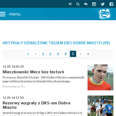
menu
ARTYKUŁY OZNACZONE TAGIEM DKS DOBRE MIASTO (99)
1
2
3
4
5
11.05.14 20:19
Mieczkowski: Mecz bez historii
Po meczu Stomil II Olsztyn - DKS Dobre Miasto o wypowiedź
poprosiliśmy bramkarza Dawida Mieczkowskiego.
Komentarzy: 0 »
11.05.14 17:50
Rezerwy wygrały z DKS-em Dobre
Miasto
Stomil II wygrał w meczu IV ligi z DKS-em Dobre Miasto 2:0.