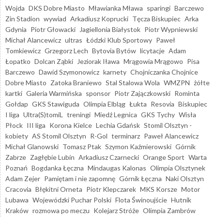
Wojda
DKS Dobre Miasto
Mławianka Mława
sparingi
Barczewo
Zin Stadion
wywiad
Arkadiusz Koprucki
Tęcza Biskupiec
Arka
Gdynia
Piotr Głowacki
Jagiellonia Białystok
Piotr Wypniewski
Michał Alancewicz
ultras
Łódzki Klub Sportowy
Paweł
Tomkiewicz
Grzegorz Lech
Bytovia Bytów
licytacje
Adam
Łopatko
Dolcan Ząbki
Jeziorak Iława
Mrągowia Mrągowo
Pisa
Barczewo
Dawid Szymonowicz
karnety
Chojniczanka Chojnice
Dobre Miasto
Zatoka Braniewo
Stal Stalowa Wola
WMZPN
żółte
kartki
Galeria Warmińska
sponsor
Piotr Zajączkowski
Rominta
Gołdap
GKS Stawiguda
Olimpia Elbląg
Łukta
Resovia
Biskupiec
I liga
Ultra(S)tomiL
treningi
Miedź Legnica
GKS Tychy
Wisła
Płock
III liga
Korona Kielce
Lechia Gdańsk
Stomil Olsztyn -
kobiety
AS Stomil Olsztyn
R-Gol
terminarz
Paweł Alancewicz
Michał Glanowski
Tomasz Ptak
Szymon Kaźmierowski
Górnik
Zabrze
Zagłębie Lubin
Arkadiusz Czarnecki
Orange Sport
Warta
Poznań
Bogdanka Łęczna
Mindaugas Kalonas
Olimpia Olsztynek
Adam Zejer
Pamiętam i nie zapomnę
Górnik Łęczna
Naki Olsztyn
Cracovia
Błękitni Orneta
Piotr Klepczarek
MKS Korsze
Motor
Lubawa
Wojewódzki Puchar Polski
Flota Świnoujście
Hutnik
Kraków
rozmowa po meczu
Kolejarz Stróże
Olimpia Zambrów