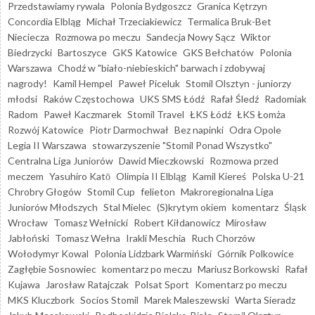
Przedstawiamy rywala
Polonia Bydgoszcz
Granica Kętrzyn
Concordia Elbląg
Michał Trzeciakiewicz
Termalica Bruk-Bet
Nieciecza
Rozmowa po meczu
Sandecja Nowy Sącz
Wiktor
Biedrzycki
Bartoszyce
GKS Katowice
GKS Bełchatów
Polonia
Warszawa
Chodź w "biało-niebieskich" barwach i zdobywaj
nagrody!
Kamil Hempel
Paweł Piceluk
Stomil Olsztyn - juniorzy
młodsi
Raków Częstochowa
UKS SMS Łódź
Rafał Śledź
Radomiak
Radom
Paweł Kaczmarek
Stomil Travel
ŁKS Łódź
ŁKS Łomża
Rozwój Katowice
Piotr Darmochwał
Bez napinki
Odra Opole
Legia II Warszawa
stowarzyszenie "Stomil Ponad Wszystko"
Centralna Liga Juniorów
Dawid Mieczkowski
Rozmowa przed
meczem
Yasuhiro Katō
Olimpia II Elbląg
Kamil Kiereś
Polska U-21
Chrobry Głogów
Stomil Cup
felieton
Makroregionalna Liga
Juniorów Młodszych
Stal Mielec
(S)krytym okiem
komentarz
Śląsk
Wrocław
Tomasz Wełnicki
Robert Kiłdanowicz
Mirosław
Jabłoński
Tomasz Wełna
Irakli Meschia
Ruch Chorzów
Wołodymyr Kowal
Polonia Lidzbark Warmiński
Górnik Polkowice
Zagłębie Sosnowiec
komentarz po meczu
Mariusz Borkowski
Rafał
Kujawa
Jarosław Ratajczak
Polsat Sport
Komentarz po meczu
MKS Kluczbork
Socios Stomil
Marek Maleszewski
Warta Sieradz