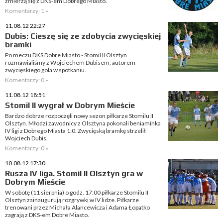
zmierzą się z DKS-em Dobrego Miasto.
Komentarzy: 1 »
11.08.12 22:27
Dubis: Cieszę się ze zdobycia zwycięskiej
bramki
Po meczu DKS Dobre Miasto - Stomil II Olsztyn
rozmawialiśmy z Wojciechem Dubisem, autorem
zwycięskiego gola w spotkaniu.
Komentarzy: 0 »
11.08.12 18:51
Stomil II wygrał w Dobrym Mieście
Bardzo dobrze rozpoczęli nowy sezon piłkarze Stomilu II
Olsztyn. Młodzi zawodnicy z Olsztyna pokonali beniaminka
IV ligi z Dobrego Miasta 1:0. Zwycięską bramkę strzelił
Wojciech Dubis.
Komentarzy: 0 »
10.08.12 17:30
Rusza IV liga. Stomil II Olsztyn gra w
Dobrym Mieście
W sobotę (11 sierpnia) o godz. 17:00 piłkarze Stomilu II
Olsztyn zainaugurują rozgrywki w IV lidze. Piłkarze
trenowani przez Michała Alancewicza i Adama Łopatko
zagrają z DKS-em Dobre Miasto.