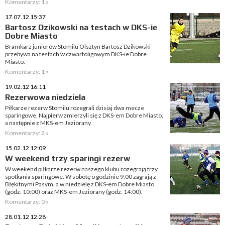
Komentarzy: 1 »
17.07.12 15:37
Bartosz Dzikowski na testach w DKS-ie
Dobre Miasto
Bramkarz juniorów Stomilu Olsztyn Bartosz Dzikowski
przebywa na testach w czwartoligowym DKS-ie Dobre
Miasto.
Komentarzy: 1 »
19.02.12 16:11
Rezerwowa niedziela
Piłkarze rezerw Stomilu rozegrali dzisiaj dwa mecze
sparingowe. Najpierw zmierzyli się z DKS-em Dobre Miasto,
a następnie z MKS-em Jeziorany.
Komentarzy: 2 »
15.02.12 12:09
W weekend trzy sparingi rezerw
W weekend piłkarze rezerw naszego klubu rozegrają trzy
spotkania sparingowe. W sobotę o godzinie 9:00 zagrają z
Błękitnymi Pasym, a w niedzielę z DKS-em Dobre Miasto
(godz. 10:00) oraz MKS-em Jeziorany (godz. 14:00).
Komentarzy: 0 »
28.01.12 12:28