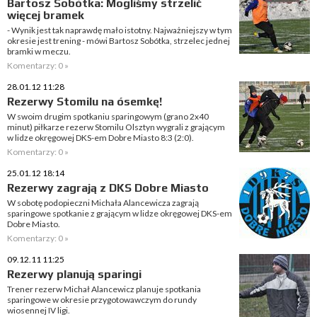
Bartosz Sobótka: Mogliśmy strzelić
więcej bramek
- Wynik jest tak naprawdę mało istotny. Najważniejszy w tym
okresie jest trening - mówi Bartosz Sobótka, strzelec jednej
bramki w meczu.
Komentarzy: 0 »
28.01.12 11:28
Rezerwy Stomilu na ósemkę!
W swoim drugim spotkaniu sparingowym (grano 2x40
minut) piłkarze rezerw Stomilu Olsztyn wygrali z grającym
w lidze okręgowej DKS-em Dobre Miasto 8:3 (2:0).
Komentarzy: 0 »
25.01.12 18:14
Rezerwy zagrają z DKS Dobre Miasto
W sobotę podopieczni Michała Alancewicza zagrają
sparingowe spotkanie z grającym w lidze okręgowej DKS-em
Dobre Miasto.
Komentarzy: 0 »
09.12.11 11:25
Rezerwy planują sparingi
Trener rezerw Michał Alancewicz planuje spotkania
sparingowe w okresie przygotowawczym do rundy
wiosennej IV ligi.