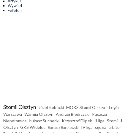
Artykuł
Wywiad
Felieton
Stomil Olsztyn
Józef Łobocki
MOKS Stomil Olsztyn
Legia
Warszawa
Warmia Olsztyn
Andrzej Biedrzycki
Puszcza
Niepołomice
Łukasz Suchocki
Krzysztof Filipek
II liga
Stomil II
Olsztyn
GKS Wikielec
IV liga
sędzia
arbiter
Bartosz Bartkowski