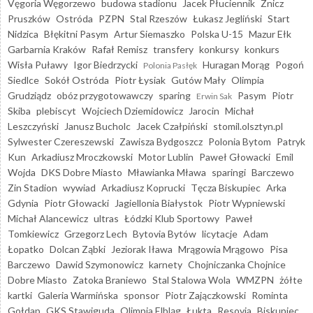
Vęgoria Węgorzewo
budowa stadionu
Jacek Płuciennik
Znicz
Pruszków
Ostróda
PZPN
Stal Rzeszów
Łukasz Jegliński
Start
Nidzica
Błękitni Pasym
Artur Siemaszko
Polska U-15
Mazur Ełk
Garbarnia Kraków
Rafał Remisz
transfery
konkursy
konkurs
Wisła Puławy
Igor Biedrzycki
Huragan Morąg
Pogoń
Polonia Pasłęk
Siedlce
Sokół Ostróda
Piotr Łysiak
Gutów Mały
Olimpia
Grudziądz
obóz przygotowawczy
sparing
Pasym
Piotr
Erwin Sak
Skiba
plebiscyt
Wojciech Dziemidowicz
Jarocin
Michał
Leszczyński
Janusz Bucholc
Jacek Czałpiński
stomil.olsztyn.pl
Sylwester Czereszewski
Zawisza Bydgoszcz
Polonia Bytom
Patryk
Kun
Arkadiusz Mroczkowski
Motor Lublin
Paweł Głowacki
Emil
Wojda
DKS Dobre Miasto
Mławianka Mława
sparingi
Barczewo
Zin Stadion
wywiad
Arkadiusz Koprucki
Tęcza Biskupiec
Arka
Gdynia
Piotr Głowacki
Jagiellonia Białystok
Piotr Wypniewski
Michał Alancewicz
ultras
Łódzki Klub Sportowy
Paweł
Tomkiewicz
Grzegorz Lech
Bytovia Bytów
licytacje
Adam
Łopatko
Dolcan Ząbki
Jeziorak Iława
Mrągowia Mrągowo
Pisa
Barczewo
Dawid Szymonowicz
karnety
Chojniczanka Chojnice
Dobre Miasto
Zatoka Braniewo
Stal Stalowa Wola
WMZPN
żółte
kartki
Galeria Warmińska
sponsor
Piotr Zajączkowski
Rominta
Gołdap
GKS Stawiguda
Olimpia Elbląg
Łukta
Resovia
Biskupiec