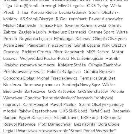
I liga
Ultra(S)tomiL
treningi
Miedź Legnica
GKS Tychy
Wisła
Płock
III liga
Korona Kielce
Lechia Gdańsk
Stomil Olsztyn -
kobiety
AS Stomil Olsztyn
R-Gol
terminarz
Paweł Alancewicz
Michał Glanowski
Tomasz Ptak
Szymon Kaźmierowski
Górnik
Zabrze
Zagłębie Lubin
Arkadiusz Czarnecki
Orange Sport
Warta
Poznań
Bogdanka Łęczna
Mindaugas Kalonas
Olimpia Olsztynek
Adam Zejer
Pamiętam i nie zapomnę
Górnik Łęczna
Naki Olsztyn
Cracovia
Błękitni Orneta
Piotr Klepczarek
MKS Korsze
Motor
Lubawa
Wojewódzki Puchar Polski
Flota Świnoujście
Hutnik
Kraków
rozmowa po meczu
Kolejarz Stróże
Olimpia Zambrów
Przedstawiamy rywala
Polonia Bydgoszcz
Granica Kętrzyn
Concordia Elbląg
Michał Trzeciakiewicz
Termalica Bruk-Bet
Nieciecza
Rozmowa po meczu
Sandecja Nowy Sącz
Wiktor
Biedrzycki
Bartoszyce
GKS Katowice
GKS Bełchatów
Polonia
Warszawa
Chodź w "biało-niebieskich" barwach i zdobywaj
nagrody!
Kamil Hempel
Paweł Piceluk
Stomil Olsztyn - juniorzy
młodsi
Raków Częstochowa
UKS SMS Łódź
Rafał Śledź
Radomiak
Radom
Paweł Kaczmarek
Stomil Travel
ŁKS Łódź
ŁKS Łomża
Rozwój Katowice
Piotr Darmochwał
Bez napinki
Odra Opole
Legia II Warszawa
stowarzyszenie "Stomil Ponad Wszystko"