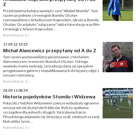
Z
Przedstawimy kolejny wywiad z serii "Alfabet Stomilu". Tym
razem po jednym z treningów Stomilu Olsztyn
rozmawialiśmy z Arkadiuszem Kopruckim, obrońcą Stomilu
Olsztyn. Do artykułu "załączamy" także fotorelację oraz film
z treningu z Arkiem Kopruckim...
Komentarzy: 6 »
17.09.12 13:22
Michał Alancewicz przepytany od A do Z
Tym razem postanowiliśmy porozmawiać z Michałem
Alancewiczem, trenerem Stomilu II Olsztyn. Od tego
wywiadu mamy nadzieję, że tradycją staną się specjalnie
przygotowane galerie z niepublikowanych do tej pory zdjęć z
naszym rozmówcą.
Komentarzy: 1 »
28.09.11 08:34
Historia pojedynków Stomilu i Widzewa
Potyczki z łódzkim Widzewem zawsze wzbudzały ogromne
emocje wśród olsztyńskich kibiców. Były to spotkania
szczególne dla jednych i drugich. Na trybunach przy
Piłsudskiego pojawiało się 16 tysięcy osób, zdolnych za swój
klub oddać życie....
Komentarzy: 1 »