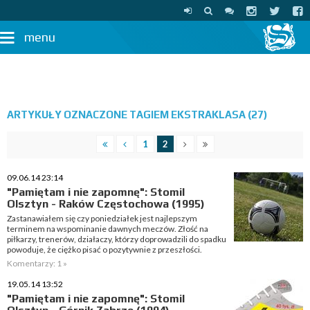
menu
ARTYKUŁY OZNACZONE TAGIEM EKSTRAKLASA (27)
1
2
09.06.14 23:14
"Pamiętam i nie zapomnę": Stomil
Olsztyn - Raków Częstochowa (1995)
Zastanawiałem się czy poniedziałek jest najlepszym
terminem na wspominanie dawnych meczów. Złość na
piłkarzy, trenerów, działaczy, którzy doprowadzili do spadku
powoduje, że ciężko pisać o pozytywnie z przeszłości.
Komentarzy: 1 »
19.05.14 13:52
"Pamiętam i nie zapomnę": Stomil