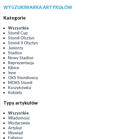
WYSZUKIWARKA ARTYKUŁÓW
Kategorie
Wszystkie
Stomil Cup
Stomil Olsztyn
Stomil II Olsztyn
Juniorzy
Stadion
Nowy Stadion
Reprezentacja
Kibice
Inne
OKS Stomilowcy
MOKS Stomil
Koszykówka
Kobiety
Typy artykułów
Wszystkie
Wiadomość
Wydarzenie
Artykuł
Wywiad
Felieton