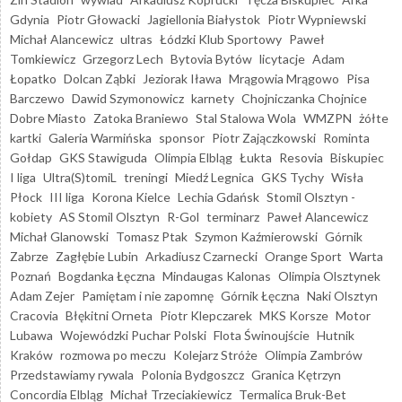
Gdynia
Piotr Głowacki
Jagiellonia Białystok
Piotr Wypniewski
Michał Alancewicz
ultras
Łódzki Klub Sportowy
Paweł
Tomkiewicz
Grzegorz Lech
Bytovia Bytów
licytacje
Adam
Łopatko
Dolcan Ząbki
Jeziorak Iława
Mrągowia Mrągowo
Pisa
Barczewo
Dawid Szymonowicz
karnety
Chojniczanka Chojnice
Dobre Miasto
Zatoka Braniewo
Stal Stalowa Wola
WMZPN
żółte
kartki
Galeria Warmińska
sponsor
Piotr Zajączkowski
Rominta
Gołdap
GKS Stawiguda
Olimpia Elbląg
Łukta
Resovia
Biskupiec
I liga
Ultra(S)tomiL
treningi
Miedź Legnica
GKS Tychy
Wisła
Płock
III liga
Korona Kielce
Lechia Gdańsk
Stomil Olsztyn -
kobiety
AS Stomil Olsztyn
R-Gol
terminarz
Paweł Alancewicz
Michał Glanowski
Tomasz Ptak
Szymon Kaźmierowski
Górnik
Zabrze
Zagłębie Lubin
Arkadiusz Czarnecki
Orange Sport
Warta
Poznań
Bogdanka Łęczna
Mindaugas Kalonas
Olimpia Olsztynek
Adam Zejer
Pamiętam i nie zapomnę
Górnik Łęczna
Naki Olsztyn
Cracovia
Błękitni Orneta
Piotr Klepczarek
MKS Korsze
Motor
Lubawa
Wojewódzki Puchar Polski
Flota Świnoujście
Hutnik
Kraków
rozmowa po meczu
Kolejarz Stróże
Olimpia Zambrów
Przedstawiamy rywala
Polonia Bydgoszcz
Granica Kętrzyn
Concordia Elbląg
Michał Trzeciakiewicz
Termalica Bruk-Bet