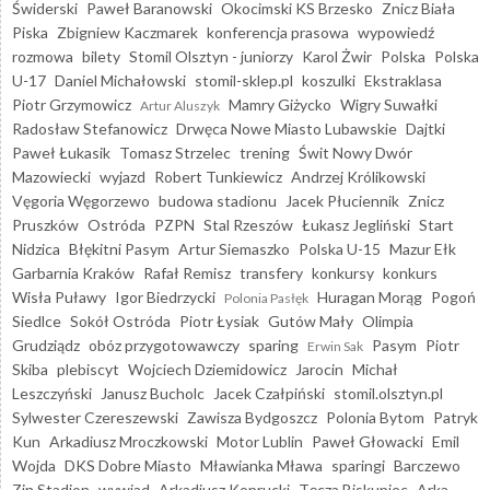
Świderski
Paweł Baranowski
Okocimski KS Brzesko
Znicz Biała
Piska
Zbigniew Kaczmarek
konferencja prasowa
wypowiedź
rozmowa
bilety
Stomil Olsztyn - juniorzy
Karol Żwir
Polska
Polska
U-17
Daniel Michałowski
stomil-sklep.pl
koszulki
Ekstraklasa
Piotr Grzymowicz
Mamry Giżycko
Wigry Suwałki
Artur Aluszyk
Radosław Stefanowicz
Drwęca Nowe Miasto Lubawskie
Dajtki
Paweł Łukasik
Tomasz Strzelec
trening
Świt Nowy Dwór
Mazowiecki
wyjazd
Robert Tunkiewicz
Andrzej Królikowski
Vęgoria Węgorzewo
budowa stadionu
Jacek Płuciennik
Znicz
Pruszków
Ostróda
PZPN
Stal Rzeszów
Łukasz Jegliński
Start
Nidzica
Błękitni Pasym
Artur Siemaszko
Polska U-15
Mazur Ełk
Garbarnia Kraków
Rafał Remisz
transfery
konkursy
konkurs
Wisła Puławy
Igor Biedrzycki
Huragan Morąg
Pogoń
Polonia Pasłęk
Siedlce
Sokół Ostróda
Piotr Łysiak
Gutów Mały
Olimpia
Grudziądz
obóz przygotowawczy
sparing
Pasym
Piotr
Erwin Sak
Skiba
plebiscyt
Wojciech Dziemidowicz
Jarocin
Michał
Leszczyński
Janusz Bucholc
Jacek Czałpiński
stomil.olsztyn.pl
Sylwester Czereszewski
Zawisza Bydgoszcz
Polonia Bytom
Patryk
Kun
Arkadiusz Mroczkowski
Motor Lublin
Paweł Głowacki
Emil
Wojda
DKS Dobre Miasto
Mławianka Mława
sparingi
Barczewo
Zin Stadion
wywiad
Arkadiusz Koprucki
Tęcza Biskupiec
Arka