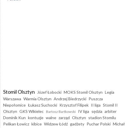
Stomil Olsztyn
Józef Łobocki
MOKS Stomil Olsztyn
Legia
Warszawa
Warmia Olsztyn
Andrzej Biedrzycki
Puszcza
Niepołomice
Łukasz Suchocki
Krzysztof Filipek
II liga
Stomil II
Olsztyn
GKS Wikielec
IV liga
sędzia
arbiter
Bartosz Bartkowski
Dominik Kun
kontuzje
walne
zarząd
Olsztyn
stadion Stomilu
Pelikan Łowicz
kibice
Widzew Łódź
gadżety
Puchar Polski
Michał