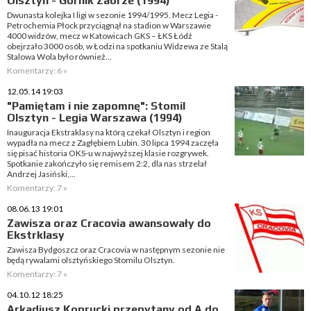
Olsztyn - Górnik Zabrze (1994)
Dwunasta kolejka I ligi w sezonie 1994/1995. Mecz Legia -
Petrochemia Płock przyciągnął na stadion w Warszawie
4000 widzów, mecz w Katowicach GKS – ŁKS Łódź
obejrzało 3000 osób, w Łodzi na spotkaniu Widzewa ze Stalą
Stalowa Wola było również...
Komentarzy: 6 »
12.05.14 19:03
"Pamiętam i nie zapomnę": Stomil
Olsztyn - Legia Warszawa (1994)
Inauguracja Ekstraklasy na którą czekał Olsztyn i region
wypadła na mecz z Zagłębiem Lubin. 30 lipca 1994 zaczęła
się pisać historia OKS-u w najwyższej klasie rozgrywek.
Spotkanie zakończyło się remisem 2:2, dla nas strzelał
Andrzej Jasiński,...
Komentarzy: 7 »
08.06.13 19:01
Zawisza oraz Cracovia awansowały do
Ekstrklasy
Zawisza Bydgoszcz oraz Cracovia w następnym sezonie nie
będą rywalami olsztyńskiego Stomilu Olsztyn.
Komentarzy: 7 »
04.10.12 18:25
Arkadiusz Koprucki przepytany od A do