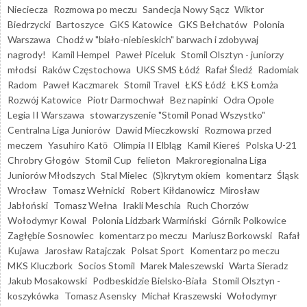
Nieciecza
Rozmowa po meczu
Sandecja Nowy Sącz
Wiktor
Biedrzycki
Bartoszyce
GKS Katowice
GKS Bełchatów
Polonia
Warszawa
Chodź w "biało-niebieskich" barwach i zdobywaj
nagrody!
Kamil Hempel
Paweł Piceluk
Stomil Olsztyn - juniorzy
młodsi
Raków Częstochowa
UKS SMS Łódź
Rafał Śledź
Radomiak
Radom
Paweł Kaczmarek
Stomil Travel
ŁKS Łódź
ŁKS Łomża
Rozwój Katowice
Piotr Darmochwał
Bez napinki
Odra Opole
Legia II Warszawa
stowarzyszenie "Stomil Ponad Wszystko"
Centralna Liga Juniorów
Dawid Mieczkowski
Rozmowa przed
meczem
Yasuhiro Katō
Olimpia II Elbląg
Kamil Kiereś
Polska U-21
Chrobry Głogów
Stomil Cup
felieton
Makroregionalna Liga
Juniorów Młodszych
Stal Mielec
(S)krytym okiem
komentarz
Śląsk
Wrocław
Tomasz Wełnicki
Robert Kiłdanowicz
Mirosław
Jabłoński
Tomasz Wełna
Irakli Meschia
Ruch Chorzów
Wołodymyr Kowal
Polonia Lidzbark Warmiński
Górnik Polkowice
Zagłębie Sosnowiec
komentarz po meczu
Mariusz Borkowski
Rafał
Kujawa
Jarosław Ratajczak
Polsat Sport
Komentarz po meczu
MKS Kluczbork
Socios Stomil
Marek Maleszewski
Warta Sieradz
Jakub Mosakowski
Podbeskidzie Bielsko-Biała
Stomil Olsztyn -
koszykówka
Tomasz Asensky
Michał Kraszewski
Wołodymyr