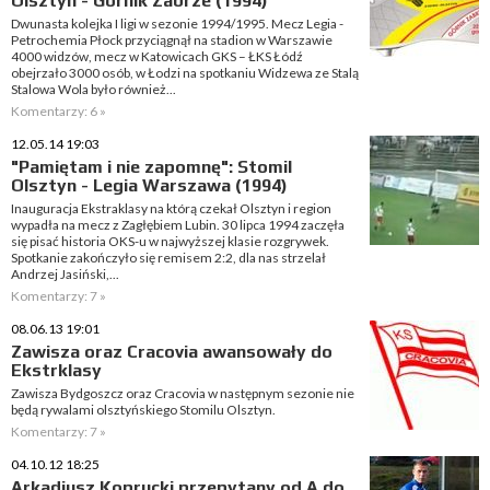
Olsztyn - Górnik Zabrze (1994)
Dwunasta kolejka I ligi w sezonie 1994/1995. Mecz Legia -
Petrochemia Płock przyciągnął na stadion w Warszawie
4000 widzów, mecz w Katowicach GKS – ŁKS Łódź
obejrzało 3000 osób, w Łodzi na spotkaniu Widzewa ze Stalą
Stalowa Wola było również...
Komentarzy: 6 »
12.05.14 19:03
"Pamiętam i nie zapomnę": Stomil
Olsztyn - Legia Warszawa (1994)
Inauguracja Ekstraklasy na którą czekał Olsztyn i region
wypadła na mecz z Zagłębiem Lubin. 30 lipca 1994 zaczęła
się pisać historia OKS-u w najwyższej klasie rozgrywek.
Spotkanie zakończyło się remisem 2:2, dla nas strzelał
Andrzej Jasiński,...
Komentarzy: 7 »
08.06.13 19:01
Zawisza oraz Cracovia awansowały do
Ekstrklasy
Zawisza Bydgoszcz oraz Cracovia w następnym sezonie nie
będą rywalami olsztyńskiego Stomilu Olsztyn.
Komentarzy: 7 »
04.10.12 18:25
Arkadiusz Koprucki przepytany od A do