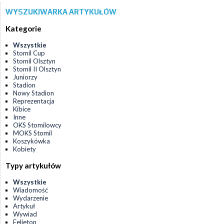
WYSZUKIWARKA ARTYKUŁÓW
Kategorie
Wszystkie
Stomil Cup
Stomil Olsztyn
Stomil II Olsztyn
Juniorzy
Stadion
Nowy Stadion
Reprezentacja
Kibice
Inne
OKS Stomilowcy
MOKS Stomil
Koszykówka
Kobiety
Typy artykułów
Wszystkie
Wiadomość
Wydarzenie
Artykuł
Wywiad
Felieton