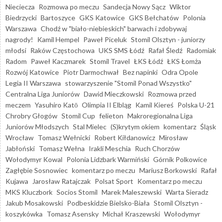
Nieciecza
Rozmowa po meczu
Sandecja Nowy Sącz
Wiktor
Biedrzycki
Bartoszyce
GKS Katowice
GKS Bełchatów
Polonia
Warszawa
Chodź w "biało-niebieskich" barwach i zdobywaj
nagrody!
Kamil Hempel
Paweł Piceluk
Stomil Olsztyn - juniorzy
młodsi
Raków Częstochowa
UKS SMS Łódź
Rafał Śledź
Radomiak
Radom
Paweł Kaczmarek
Stomil Travel
ŁKS Łódź
ŁKS Łomża
Rozwój Katowice
Piotr Darmochwał
Bez napinki
Odra Opole
Legia II Warszawa
stowarzyszenie "Stomil Ponad Wszystko"
Centralna Liga Juniorów
Dawid Mieczkowski
Rozmowa przed
meczem
Yasuhiro Katō
Olimpia II Elbląg
Kamil Kiereś
Polska U-21
Chrobry Głogów
Stomil Cup
felieton
Makroregionalna Liga
Juniorów Młodszych
Stal Mielec
(S)krytym okiem
komentarz
Śląsk
Wrocław
Tomasz Wełnicki
Robert Kiłdanowicz
Mirosław
Jabłoński
Tomasz Wełna
Irakli Meschia
Ruch Chorzów
Wołodymyr Kowal
Polonia Lidzbark Warmiński
Górnik Polkowice
Zagłębie Sosnowiec
komentarz po meczu
Mariusz Borkowski
Rafał
Kujawa
Jarosław Ratajczak
Polsat Sport
Komentarz po meczu
MKS Kluczbork
Socios Stomil
Marek Maleszewski
Warta Sieradz
Jakub Mosakowski
Podbeskidzie Bielsko-Biała
Stomil Olsztyn -
koszykówka
Tomasz Asensky
Michał Kraszewski
Wołodymyr