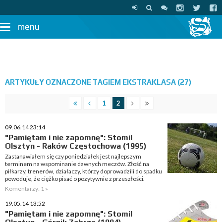
menu
ARTYKUŁY OZNACZONE TAGIEM EKSTRAKLASA (27)
1
2
09.06.14 23:14
"Pamiętam i nie zapomnę": Stomil
Olsztyn - Raków Częstochowa (1995)
Zastanawiałem się czy poniedziałek jest najlepszym
terminem na wspominanie dawnych meczów. Złość na
piłkarzy, trenerów, działaczy, którzy doprowadzili do spadku
powoduje, że ciężko pisać o pozytywnie z przeszłości.
Komentarzy: 1 »
19.05.14 13:52
"Pamiętam i nie zapomnę": Stomil