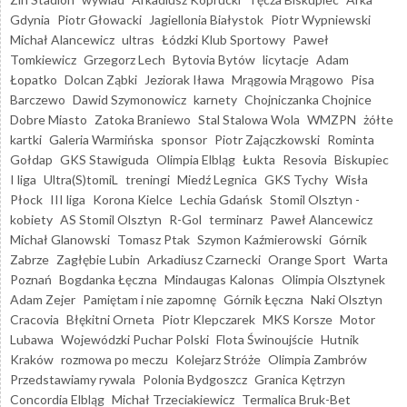
Gdynia
Piotr Głowacki
Jagiellonia Białystok
Piotr Wypniewski
Michał Alancewicz
ultras
Łódzki Klub Sportowy
Paweł
Tomkiewicz
Grzegorz Lech
Bytovia Bytów
licytacje
Adam
Łopatko
Dolcan Ząbki
Jeziorak Iława
Mrągowia Mrągowo
Pisa
Barczewo
Dawid Szymonowicz
karnety
Chojniczanka Chojnice
Dobre Miasto
Zatoka Braniewo
Stal Stalowa Wola
WMZPN
żółte
kartki
Galeria Warmińska
sponsor
Piotr Zajączkowski
Rominta
Gołdap
GKS Stawiguda
Olimpia Elbląg
Łukta
Resovia
Biskupiec
I liga
Ultra(S)tomiL
treningi
Miedź Legnica
GKS Tychy
Wisła
Płock
III liga
Korona Kielce
Lechia Gdańsk
Stomil Olsztyn -
kobiety
AS Stomil Olsztyn
R-Gol
terminarz
Paweł Alancewicz
Michał Glanowski
Tomasz Ptak
Szymon Kaźmierowski
Górnik
Zabrze
Zagłębie Lubin
Arkadiusz Czarnecki
Orange Sport
Warta
Poznań
Bogdanka Łęczna
Mindaugas Kalonas
Olimpia Olsztynek
Adam Zejer
Pamiętam i nie zapomnę
Górnik Łęczna
Naki Olsztyn
Cracovia
Błękitni Orneta
Piotr Klepczarek
MKS Korsze
Motor
Lubawa
Wojewódzki Puchar Polski
Flota Świnoujście
Hutnik
Kraków
rozmowa po meczu
Kolejarz Stróże
Olimpia Zambrów
Przedstawiamy rywala
Polonia Bydgoszcz
Granica Kętrzyn
Concordia Elbląg
Michał Trzeciakiewicz
Termalica Bruk-Bet