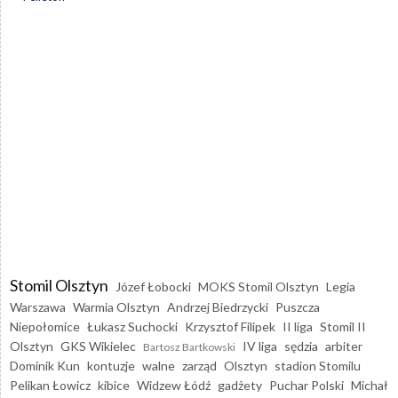
Stomil Olsztyn
Józef Łobocki
MOKS Stomil Olsztyn
Legia
Warszawa
Warmia Olsztyn
Andrzej Biedrzycki
Puszcza
Niepołomice
Łukasz Suchocki
Krzysztof Filipek
II liga
Stomil II
Olsztyn
GKS Wikielec
IV liga
sędzia
arbiter
Bartosz Bartkowski
Dominik Kun
kontuzje
walne
zarząd
Olsztyn
stadion Stomilu
Pelikan Łowicz
kibice
Widzew Łódź
gadżety
Puchar Polski
Michał