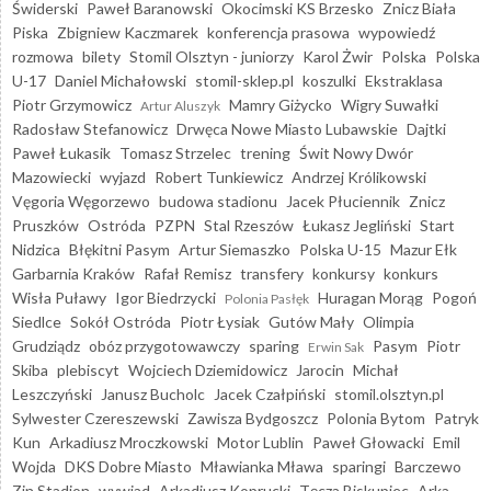
Świderski
Paweł Baranowski
Okocimski KS Brzesko
Znicz Biała
Piska
Zbigniew Kaczmarek
konferencja prasowa
wypowiedź
rozmowa
bilety
Stomil Olsztyn - juniorzy
Karol Żwir
Polska
Polska
U-17
Daniel Michałowski
stomil-sklep.pl
koszulki
Ekstraklasa
Piotr Grzymowicz
Mamry Giżycko
Wigry Suwałki
Artur Aluszyk
Radosław Stefanowicz
Drwęca Nowe Miasto Lubawskie
Dajtki
Paweł Łukasik
Tomasz Strzelec
trening
Świt Nowy Dwór
Mazowiecki
wyjazd
Robert Tunkiewicz
Andrzej Królikowski
Vęgoria Węgorzewo
budowa stadionu
Jacek Płuciennik
Znicz
Pruszków
Ostróda
PZPN
Stal Rzeszów
Łukasz Jegliński
Start
Nidzica
Błękitni Pasym
Artur Siemaszko
Polska U-15
Mazur Ełk
Garbarnia Kraków
Rafał Remisz
transfery
konkursy
konkurs
Wisła Puławy
Igor Biedrzycki
Huragan Morąg
Pogoń
Polonia Pasłęk
Siedlce
Sokół Ostróda
Piotr Łysiak
Gutów Mały
Olimpia
Grudziądz
obóz przygotowawczy
sparing
Pasym
Piotr
Erwin Sak
Skiba
plebiscyt
Wojciech Dziemidowicz
Jarocin
Michał
Leszczyński
Janusz Bucholc
Jacek Czałpiński
stomil.olsztyn.pl
Sylwester Czereszewski
Zawisza Bydgoszcz
Polonia Bytom
Patryk
Kun
Arkadiusz Mroczkowski
Motor Lublin
Paweł Głowacki
Emil
Wojda
DKS Dobre Miasto
Mławianka Mława
sparingi
Barczewo
Zin Stadion
wywiad
Arkadiusz Koprucki
Tęcza Biskupiec
Arka