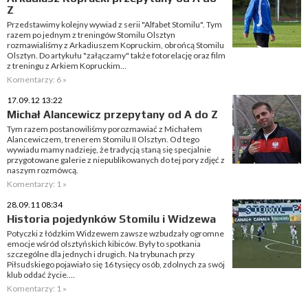
Z
Przedstawimy kolejny wywiad z serii "Alfabet Stomilu". Tym
razem po jednym z treningów Stomilu Olsztyn
rozmawialiśmy z Arkadiuszem Kopruckim, obrońcą Stomilu
Olsztyn. Do artykułu "załączamy" także fotorelację oraz film
z treningu z Arkiem Kopruckim...
Komentarzy: 6 »
17.09.12 13:22
Michał Alancewicz przepytany od A do Z
Tym razem postanowiliśmy porozmawiać z Michałem
Alancewiczem, trenerem Stomilu II Olsztyn. Od tego
wywiadu mamy nadzieję, że tradycją staną się specjalnie
przygotowane galerie z niepublikowanych do tej pory zdjęć z
naszym rozmówcą.
Komentarzy: 1 »
28.09.11 08:34
Historia pojedynków Stomilu i Widzewa
Potyczki z łódzkim Widzewem zawsze wzbudzały ogromne
emocje wśród olsztyńskich kibiców. Były to spotkania
szczególne dla jednych i drugich. Na trybunach przy
Piłsudskiego pojawiało się 16 tysięcy osób, zdolnych za swój
klub oddać życie....
Komentarzy: 1 »