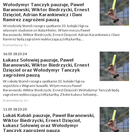
Wołodymyr Tanczyk pauzuje, Paweł
Baranowski, Wiktor Biedrzycki, Ernest
Dzięcioł, Adrian Karankiewicz i Dani
Ramírez zagrożeni pauzą
W niedzielę Stomil rozegra spotkanie 33. kolejki I ligi na
własnym stadionie ze Stalą Mielec. W tym meczu Paweł
Baranowski, Wiktor Biedrzycki, Ernest Dzięcioł, Adrian Karankiewicz i Dani
Ramírez będą zagrożeni wykluczającą żółtą kartką....
Komentarzy: 0 »
16.05.18 23:24
Łukasz Sołowiej pauzuje, Paweł
Baranowski, Wiktor Biedrzycki, Ernest
Dzięcioł oraz Wołodymyr Tanczyk
zagrożeni pauzą
W sobotę Stomil rozegra spotkanie 32. kolejki I ligi na
wyjeździe z Wigrami Suwałki. W tym meczu Paweł
Baranowski, Wiktor Biedrzycki, Ernest Dzięcioł i Wołodymyr Tanczyk będą
zagrożeni wykluczającą żółtą kartką. Z kolei Łukasz Sołowiej...
Komentarzy: 0 »
11.05.18 23:20
Lukáš Kubáň pauzuje, Paweł Baranowski,
Wiktor Biedrzycki, Ernest Dzięcioł,
Łukasz Sołowiej oraz Wołodymyr
Tanczyk zagrożeni pauzą