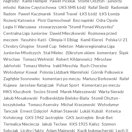
nagrody!
Kamil Hempel
Paweł Piceluk
Stomil Olsztyn - juniorzy
młodsi
Raków Częstochowa
UKS SMS Łódź
Rafał Śledź
Radomiak
Radom
Paweł Kaczmarek
Stomil Travel
ŁKS Łódź
ŁKS Łomża
Rozwój Katowice
Piotr Darmochwał
Bez napinki
Odra Opole
Legia II Warszawa
stowarzyszenie "Stomil Ponad Wszystko"
Centralna Liga Juniorów
Dawid Mieczkowski
Rozmowa przed
meczem
Yasuhiro Katō
Olimpia II Elbląg
Kamil Kiereś
Polska U-21
Chrobry Głogów
Stomil Cup
felieton
Makroregionalna Liga
Juniorów Młodszych
Stal Mielec
(S)krytym okiem
komentarz
Śląsk
Wrocław
Tomasz Wełnicki
Robert Kiłdanowicz
Mirosław
Jabłoński
Tomasz Wełna
Irakli Meschia
Ruch Chorzów
Wołodymyr Kowal
Polonia Lidzbark Warmiński
Górnik Polkowice
Zagłębie Sosnowiec
komentarz po meczu
Mariusz Borkowski
Rafał
Kujawa
Jarosław Ratajczak
Polsat Sport
Komentarz po meczu
MKS Kluczbork
Socios Stomil
Marek Maleszewski
Warta Sieradz
Jakub Mosakowski
Podbeskidzie Bielsko-Biała
Stomil Olsztyn -
koszykówka
Tomasz Asensky
Michał Kraszewski
Wołodymyr
Tanczyk
Ernest Dzięcioł
Adrian Stawski
Lukáš Kubáň
Kotwica
Kołobrzeg
GKS 1962 Jastrzębie
GKS Jastrzębie
Bruk-Bet
Termalica Nieciecza
Jakub Tecław
KKS 1925 Kalisz
Szymon
Sobczak
Liczby i fakty
Adam Majewski
Kącik bukmacherski
Lech II