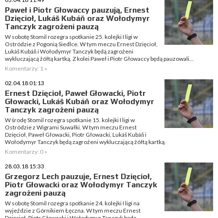
Paweł i Piotr Głowaccy pauzują, Ernest
Dzięcioł, Lukáš Kubáň oraz Wołodymyr
Tanczyk zagrożeni pauzą
W sobotę Stomil rozegra spotkanie 25. kolejki I ligi w
Ostródzie z Pogonią Siedlce. W tym meczu Ernest Dzięcioł,
Lukáš Kubáň i Wołodymyr Tanczyk będą zagrożeni
wykluczającą żółtą kartką. Z kolei Paweł i Piotr Głowaccy będą pauzowali...
Komentarzy: 1 »
02.04.18 01:13
Ernest Dzięcioł, Paweł Głowacki, Piotr
Głowacki, Lukáš Kubáň oraz Wołodymyr
Tanczyk zagrożeni pauzą
W środę Stomil rozegra spotkanie 15. kolejki I ligi w
Ostródzie z Wigrami Suwałki. W tym meczu Ernest
Dzięcioł, Paweł Głowacki, Piotr Głowacki, Lukáš Kubáň i
Wołodymyr Tanczyk będą zagrożeni wykluczającą żółtą kartką.
Komentarzy: 0 »
28.03.18 15:33
Grzegorz Lech pauzuje, Ernest Dzięcioł,
Piotr Głowacki oraz Wołodymyr Tanczyk
zagrożeni pauzą
W sobotę Stomil rozegra spotkanie 24. kolejki I ligi na
wyjeździe z Górnikiem Łęczna. W tym meczu Ernest
Dzięcioł, Piotr Głowacki i Wołodymyr Tanczyk będą