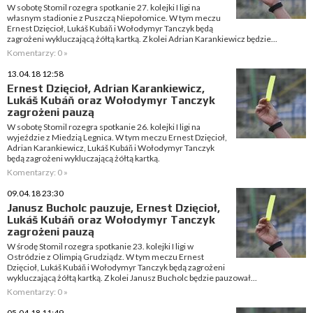
W sobotę Stomil rozegra spotkanie 27. kolejki I ligi na
własnym stadionie z Puszczą Niepołomice. W tym meczu
Ernest Dzięcioł, Lukáš Kubáň i Wołodymyr Tanczyk będą
zagrożeni wykluczającą żółtą kartką. Z kolei Adrian Karankiewicz będzie...
Komentarzy: 0 »
13.04.18 12:58
Ernest Dzięcioł, Adrian Karankiewicz,
Lukáš Kubáň oraz Wołodymyr Tanczyk
zagrożeni pauzą
W sobotę Stomil rozegra spotkanie 26. kolejki I ligi na
wyjeździe z Miedzią Legnica. W tym meczu Ernest Dzięcioł,
Adrian Karankiewicz, Lukáš Kubáň i Wołodymyr Tanczyk
będą zagrożeni wykluczającą żółtą kartką.
Komentarzy: 0 »
09.04.18 23:30
Janusz Bucholc pauzuje, Ernest Dzięcioł,
Lukáš Kubáň oraz Wołodymyr Tanczyk
zagrożeni pauzą
W środę Stomil rozegra spotkanie 23. kolejki I ligi w
Ostródzie z Olimpią Grudziądz. W tym meczu Ernest
Dzięcioł, Lukáš Kubáň i Wołodymyr Tanczyk będą zagrożeni
wykluczającą żółtą kartką. Z kolei Janusz Bucholc będzie pauzował...
Komentarzy: 0 »
05.04.18 11:49