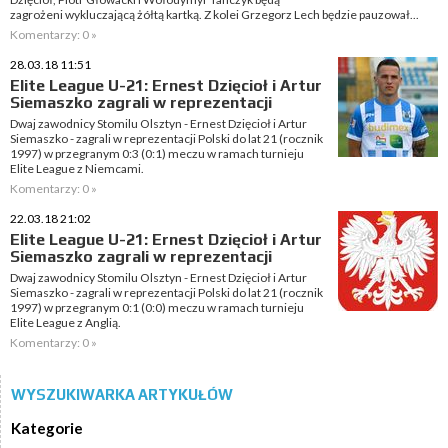
zagrożeni wykluczającą żółtą kartką. Z kolei Grzegorz Lech będzie pauzował...
Komentarzy: 0 »
28.03.18 11:51
Elite League U-21: Ernest Dzięcioł i Artur
Siemaszko zagrali w reprezentacji
Dwaj zawodnicy Stomilu Olsztyn - Ernest Dzięcioł i Artur
Siemaszko - zagrali w reprezentacji Polski do lat 21 (rocznik
1997) w przegranym 0:3 (0:1) meczu w ramach turnieju
Elite League z Niemcami.
Komentarzy: 0 »
22.03.18 21:02
Elite League U-21: Ernest Dzięcioł i Artur
Siemaszko zagrali w reprezentacji
Dwaj zawodnicy Stomilu Olsztyn - Ernest Dzięcioł i Artur
Siemaszko - zagrali w reprezentacji Polski do lat 21 (rocznik
1997) w przegranym 0:1 (0:0) meczu w ramach turnieju
Elite League z Anglią.
Komentarzy: 0 »
WYSZUKIWARKA ARTYKUŁÓW
Kategorie