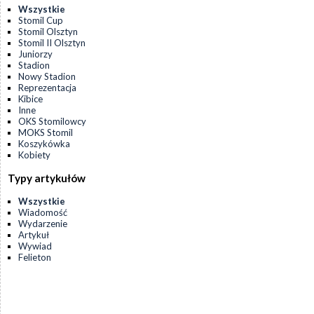
Wszystkie
Stomil Cup
Stomil Olsztyn
Stomil II Olsztyn
Juniorzy
Stadion
Nowy Stadion
Reprezentacja
Kibice
Inne
OKS Stomilowcy
MOKS Stomil
Koszykówka
Kobiety
Typy artykułów
Wszystkie
Wiadomość
Wydarzenie
Artykuł
Wywiad
Felieton