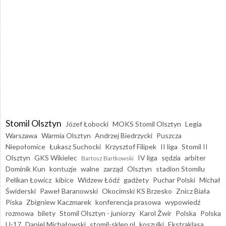
Stomil Olsztyn
Józef Łobocki
MOKS Stomil Olsztyn
Legia
Warszawa
Warmia Olsztyn
Andrzej Biedrzycki
Puszcza
Niepołomice
Łukasz Suchocki
Krzysztof Filipek
II liga
Stomil II
Olsztyn
GKS Wikielec
IV liga
sędzia
arbiter
Bartosz Bartkowski
Dominik Kun
kontuzje
walne
zarząd
Olsztyn
stadion Stomilu
Pelikan Łowicz
kibice
Widzew Łódź
gadżety
Puchar Polski
Michał
Świderski
Paweł Baranowski
Okocimski KS Brzesko
Znicz Biała
Piska
Zbigniew Kaczmarek
konferencja prasowa
wypowiedź
rozmowa
bilety
Stomil Olsztyn - juniorzy
Karol Żwir
Polska
Polska
U-17
Daniel Michałowski
stomil-sklep.pl
koszulki
Ekstraklasa