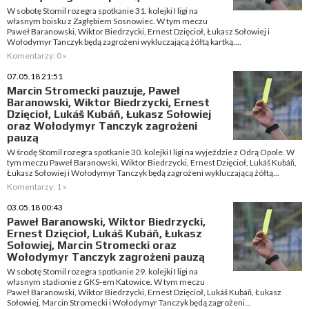
W sobotę Stomil rozegra spotkanie 31. kolejki I ligi na
własnym boisku z Zagłębiem Sosnowiec. W tym meczu
Paweł Baranowski, Wiktor Biedrzycki, Ernest Dzięcioł, Łukasz Sołowiej i
Wołodymyr Tanczyk będą zagrożeni wykluczającą żółtą kartką....
Komentarzy: 0 »
07.05.18 21:51
Marcin Stromecki pauzuje, Paweł
Baranowski, Wiktor Biedrzycki, Ernest
Dzięcioł, Lukáš Kubáň, Łukasz Sołowiej
oraz Wołodymyr Tanczyk zagrożeni
pauzą
W środę Stomil rozegra spotkanie 30. kolejki I ligi na wyjeździe z Odrą Opole. W
tym meczu Paweł Baranowski, Wiktor Biedrzycki, Ernest Dzięcioł, Lukáš Kubáň,
Łukasz Sołowiej i Wołodymyr Tanczyk będą zagrożeni wykluczającą żółtą...
Komentarzy: 1 »
03.05.18 00:43
Paweł Baranowski, Wiktor Biedrzycki,
Ernest Dzięcioł, Lukáš Kubáň, Łukasz
Sołowiej, Marcin Stromecki oraz
Wołodymyr Tanczyk zagrożeni pauzą
W sobotę Stomil rozegra spotkanie 29. kolejki I ligi na
własnym stadionie z GKS-em Katowice. W tym meczu
Paweł Baranowski, Wiktor Biedrzycki, Ernest Dzięcioł, Lukáš Kubáň, Łukasz
Sołowiej, Marcin Stromecki i Wołodymyr Tanczyk będą zagrożeni...