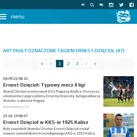
menu
ARTYKUŁY OZNACZONE TAGIEM ERNEST DZIĘCIOŁ (47)
1
2
3
04.09.22 08:13
Ernest Dzięcioł: Typowy mecz II ligi
Stomil Olsztyn zremisował 0:0 z Pogonią Siedlce. Po meczu
o komentarz poprosiliśmy Ernesta Dzięcioła, byłego piłkarza
Stomilu, a obecnie Pogoni.
Komentarzy: 0 »
25.02.19 08:37
Ernest Dzięcioł w KKS-ie 1925 Kalisz
Były zawodnik Stomilu Olsztyn Ernest Dzięcioł został
nowym zawodnikiem trzecioligowego KKS-u 1925 Kalisz.