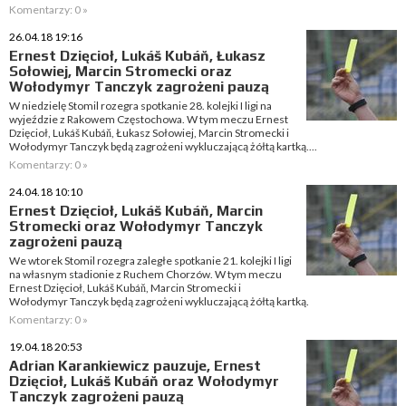
Komentarzy: 0 »
26.04.18 19:16
Ernest Dzięcioł, Lukáš Kubáň, Łukasz
Sołowiej, Marcin Stromecki oraz
Wołodymyr Tanczyk zagrożeni pauzą
W niedzielę Stomil rozegra spotkanie 28. kolejki I ligi na
wyjeździe z Rakowem Częstochowa. W tym meczu Ernest
Dzięcioł, Lukáš Kubáň, Łukasz Sołowiej, Marcin Stromecki i
Wołodymyr Tanczyk będą zagrożeni wykluczającą żółtą kartką....
Komentarzy: 0 »
24.04.18 10:10
Ernest Dzięcioł, Lukáš Kubáň, Marcin
Stromecki oraz Wołodymyr Tanczyk
zagrożeni pauzą
We wtorek Stomil rozegra zaległe spotkanie 21. kolejki I ligi
na własnym stadionie z Ruchem Chorzów. W tym meczu
Ernest Dzięcioł, Lukáš Kubáň, Marcin Stromecki i
Wołodymyr Tanczyk będą zagrożeni wykluczającą żółtą kartką.
Komentarzy: 0 »
19.04.18 20:53
Adrian Karankiewicz pauzuje, Ernest
Dzięcioł, Lukáš Kubáň oraz Wołodymyr
Tanczyk zagrożeni pauzą