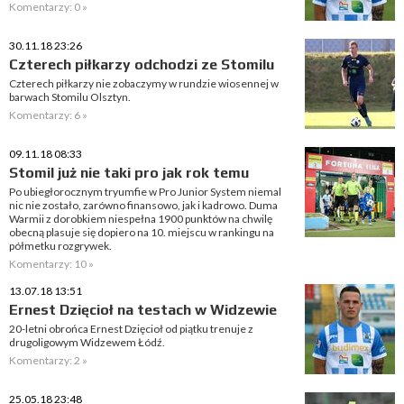
Komentarzy: 0 »
30.11.18 23:26
Czterech piłkarzy odchodzi ze Stomilu
Czterech piłkarzy nie zobaczymy w rundzie wiosennej w
barwach Stomilu Olsztyn.
Komentarzy: 6 »
09.11.18 08:33
Stomil już nie taki pro jak rok temu
Po ubiegłorocznym tryumfie w Pro Junior System niemal
nic nie zostało, zarówno finansowo, jak i kadrowo. Duma
Warmii z dorobkiem niespełna 1900 punktów na chwilę
obecną plasuje się dopiero na 10. miejscu w rankingu na
półmetku rozgrywek.
Komentarzy: 10 »
13.07.18 13:51
Ernest Dzięcioł na testach w Widzewie
20-letni obrońca Ernest Dzięcioł od piątku trenuje z
drugoligowym Widzewem Łódź.
Komentarzy: 2 »
25.05.18 23:48