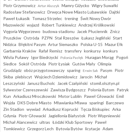
Piotr Grzymowicz
Mamry Giżycko
Wigry Suwałki
Artur Aluszyk
Radosław Stefanowicz
Drwęca Nowe Miasto Lubawskie
Dajtki
Paweł Łukasik
Tomasz Strzelec
trening
Świt Nowy Dwór
Mazowiecki
wyjazd
Robert Tunkiewicz
Andrzej Królikowski
Vęgoria Węgorzewo
budowa stadionu
Jacek Płuciennik
Znicz
Pruszków
Ostróda
PZPN
Stal Rzeszów
Łukasz Jegliński
Start
Nidzica
Błękitni Pasym
Artur Siemaszko
Polska U-15
Mazur Ełk
Garbarnia Kraków
Rafał Remisz
transfery
konkursy
konkurs
Wisła Puławy
Igor Biedrzycki
Huragan Morąg
Pogoń
Polonia Pasłęk
Siedlce
Sokół Ostróda
Piotr Łysiak
Gutów Mały
Olimpia
Grudziądz
obóz przygotowawczy
sparing
Pasym
Piotr
Erwin Sak
Skiba
plebiscyt
Wojciech Dziemidowicz
Jarocin
Michał
Leszczyński
Janusz Bucholc
Jacek Czałpiński
stomil.olsztyn.pl
Sylwester Czereszewski
Zawisza Bydgoszcz
Polonia Bytom
Patryk
Kun
Arkadiusz Mroczkowski
Motor Lublin
Paweł Głowacki
Emil
Wojda
DKS Dobre Miasto
Mławianka Mława
sparingi
Barczewo
Zin Stadion
wywiad
Arkadiusz Koprucki
Tęcza Biskupiec
Arka
Gdynia
Piotr Głowacki
Jagiellonia Białystok
Piotr Wypniewski
Michał Alancewicz
ultras
Łódzki Klub Sportowy
Paweł
Tomkiewicz
Grzegorz Lech
Bytovia Bytów
licytacje
Adam