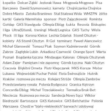
Łopatko
Dolcan Ząbki
Jeziorak Iława
Mrągowia Mrągowo
Pisa
Barczewo
Dawid Szymonowicz
karnety
Chojniczanka Chojnice
Dobre Miasto
Zatoka Braniewo
Stal Stalowa Wola
WMZPN
żółte
kartki
Galeria Warmińska
sponsor
Piotr Zajączkowski
Rominta
Gołdap
GKS Stawiguda
Olimpia Elbląg
Łukta
Resovia
Biskupiec
I liga
Ultra(S)tomiL
treningi
Miedź Legnica
GKS Tychy
Wisła
Płock
III liga
Korona Kielce
Lechia Gdańsk
Stomil Olsztyn -
kobiety
AS Stomil Olsztyn
R-Gol
terminarz
Paweł Alancewicz
Michał Glanowski
Tomasz Ptak
Szymon Kaźmierowski
Górnik
Zabrze
Zagłębie Lubin
Arkadiusz Czarnecki
Orange Sport
Warta
Poznań
Bogdanka Łęczna
Mindaugas Kalonas
Olimpia Olsztynek
Adam Zejer
Pamiętam i nie zapomnę
Górnik Łęczna
Naki Olsztyn
Cracovia
Błękitni Orneta
Piotr Klepczarek
MKS Korsze
Motor
Lubawa
Wojewódzki Puchar Polski
Flota Świnoujście
Hutnik
Kraków
rozmowa po meczu
Kolejarz Stróże
Olimpia Zambrów
Przedstawiamy rywala
Polonia Bydgoszcz
Granica Kętrzyn
Concordia Elbląg
Michał Trzeciakiewicz
Termalica Bruk-Bet
Nieciecza
Rozmowa po meczu
Sandecja Nowy Sącz
Wiktor
Biedrzycki
Bartoszyce
GKS Katowice
GKS Bełchatów
Polonia
Warszawa
Chodź w "biało-niebieskich" barwach i zdobywaj