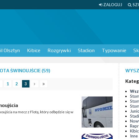
ZALOGUJ
SZ
l Olsztyn
Kibice
Rozgrywki
Stadion
Typowanie
Sk
TA ŚWINOUJŚCIE (59)
WYSZ
Kateg
1
2
3
Wsz
Stom
Stom
noujścia
Stomi
Juni
oujścia na mecz z Flotą, który odbędzie się w
Stad
Nowy
Repr
Kibi
Inne