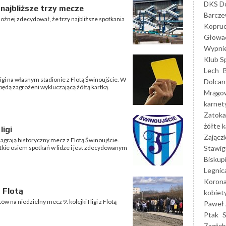
DKS Do
najbliższe trzy mecze
Barcz
ożnej zdecydował, że trzy najbliższe spotkania
Kopruc
Głowa
Wypni
Klub S
Lech
 ligi na własnym stadionie z Flotą Świnoujście. W
Dolcan
dą zagrożeni wykluczającą żółtą kartką.
Mrągo
karnet
Zatoka
żółte k
ligi
Zającz
zagrają historyczny mecz z Flotą Świnoujście.
Stawig
stkie osiem spotkań w lidze i jest zdecydowanym
Biskup
Legnic
Korona
 Flotą
kobiet
w na niedzielny mecz 9. kolejki I ligi z Flotą
Paweł 
Ptak
Zagłęb