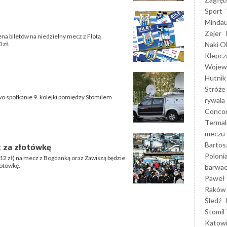
Sport
Mindau
Zejer
ena biletów na niedzielny mecz z Flotą
Naki O
 zł.
Klepcz
Wojewó
Hutnik
Stróże
wo spotkanie 9. kolejki pomiędzy Stomilem
rywala
Concor
Termal
meczu
Bartos
t za złotówkę
Poloni
 (12 zł) na mecz z Bogdanką oraz Zawiszą będzie
łotówkę.
barwac
Paweł 
Raków
Śledź
Stomil 
Katow