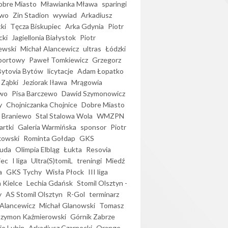
bre Miasto
Mławianka Mława
sparingi
ewo
Zin Stadion
wywiad
Arkadiusz
ki
Tęcza Biskupiec
Arka Gdynia
Piotr
cki
Jagiellonia Białystok
Piotr
ewski
Michał Alancewicz
ultras
Łódzki
portowy
Paweł Tomkiewicz
Grzegorz
Bytovia Bytów
licytacje
Adam Łopatko
 Ząbki
Jeziorak Iława
Mrągowia
wo
Pisa Barczewo
Dawid Szymonowicz
y
Chojniczanka Chojnice
Dobre Miasto
 Braniewo
Stal Stalowa Wola
WMZPN
artki
Galeria Warmińska
sponsor
Piotr
kowski
Rominta Gołdap
GKS
uda
Olimpia Elbląg
Łukta
Resovia
iec
I liga
Ultra(S)tomiL
treningi
Miedź
a
GKS Tychy
Wisła Płock
III liga
 Kielce
Lechia Gdańsk
Stomil Olsztyn -
y
AS Stomil Olsztyn
R-Gol
terminarz
Alancewicz
Michał Glanowski
Tomasz
Szymon Kaźmierowski
Górnik Zabrze
ie Lubin
Arkadiusz Czarnecki
Orange