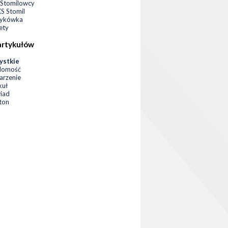
Stomilowcy
 Stomil
zykówka
ety
artykułów
ystkie
domość
rzenie
kuł
iad
eton