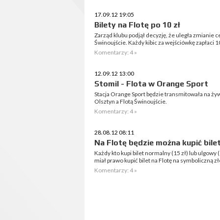
17.09.12 19:05
Bilety na Flotę po 10 zł
Zarząd klubu podjął decyzję, że uległa zmianie c
Świnoujście. Każdy kibic za wejściówkę zapłaci 10
Komentarzy: 4 »
12.09.12 13:00
Stomil - Flota w Orange Sport
Stacja Orange Sport będzie transmitowała na ży
Olsztyn a Flotą Świnoujście.
Komentarzy: 4 »
28.08.12 08:11
Na Flotę będzie można kupić bile
Każdy kto kupi bilet normalny (15 zł) lub ulgowy
miał prawo kupić bilet na Flotę na symboliczną z
Komentarzy: 4 »