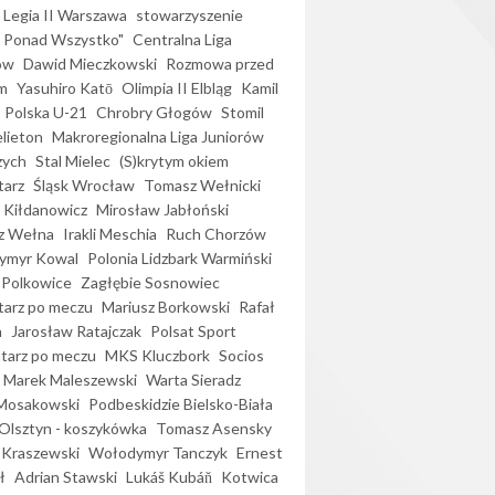
Legia II Warszawa
stowarzyszenie
l Ponad Wszystko"
Centralna Liga
ów
Dawid Mieczkowski
Rozmowa przed
m
Yasuhiro Katō
Olimpia II Elbląg
Kamil
Polska U-21
Chrobry Głogów
Stomil
elieton
Makroregionalna Liga Juniorów
zych
Stal Mielec
(S)krytym okiem
arz
Śląsk Wrocław
Tomasz Wełnicki
 Kiłdanowicz
Mirosław Jabłoński
z Wełna
Irakli Meschia
Ruch Chorzów
ymyr Kowal
Polonia Lidzbark Warmiński
 Polkowice
Zagłębie Sosnowiec
arz po meczu
Mariusz Borkowski
Rafał
a
Jarosław Ratajczak
Polsat Sport
arz po meczu
MKS Kluczbork
Socios
Marek Maleszewski
Warta Sieradz
Mosakowski
Podbeskidzie Bielsko-Biała
 Olsztyn - koszykówka
Tomasz Asensky
 Kraszewski
Wołodymyr Tanczyk
Ernest
ł
Adrian Stawski
Lukáš Kubáň
Kotwica