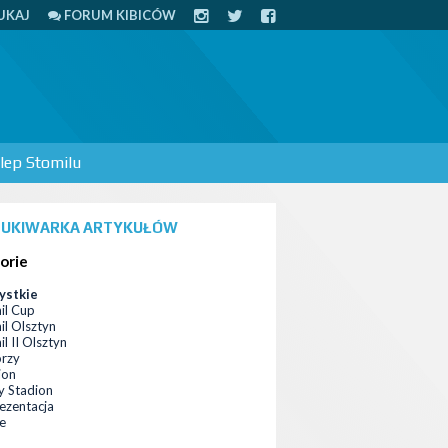
UKAJ
FORUM KIBICÓW
lep Stomilu
UKIWARKA ARTYKUŁÓW
orie
ystkie
il Cup
il Olsztyn
l II Olsztyn
orzy
ion
 Stadion
ezentacja
ce