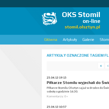
OKS Stomil
on-line
stomil.olsztyn.pl
Główna
Artykuły
Galerie
Stomi
ARTYKUŁY OZNACZONE TAGIEM FLO
25.04.13 19:15
Piłkarze Stomilu wyjechali do Świ
Piłkarze Stomilu Olsztyn są już w drodze do Świn
sobotę o godzinie 16:30.
Komentarzy: 0 »
25.04.13 10:57