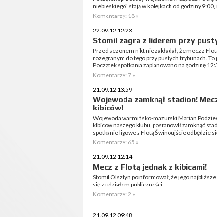
niebieskiego" stają w kolejkach od godziny 9:00, 
Komentarzy: 18 »
22.09.12 12:23
Stomil zagra z liderem przy pust
Przed sezonem nikt nie zakładał, że mecz z Flotą
rozegranym do tego przy pustych trybunach. To p
Początek spotkania zaplanowano na godzinę 12:3
Komentarzy: 7 »
21.09.12 13:59
Wojewoda zamknął stadion! Mecz
kibiców!
Wojewoda warmińsko-mazurski Marian Podziewski
kibiców naszego klubu, postanowił zamknąć stad
spotkanie ligowe z Flotą Świnoujście odbędzie się
Komentarzy: 65 »
21.09.12 12:14
Mecz z Flotą jednak z kibicami!
Stomil Olsztyn poinformował, że jego najbliższe
się z udziałem publiczności.
Komentarzy: 2 »
21.09.12 09:48