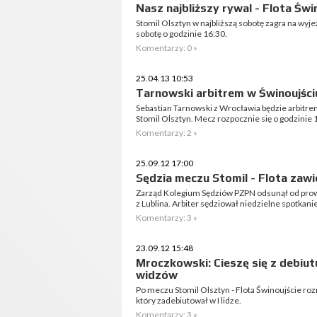
Nasz najbliższy rywal - Flota Świ
Stomil Olsztyn w najbliższą sobotę zagra na wyj
sobotę o godzinie 16:30.
Komentarzy: 0 »
25.04.13 10:53
Tarnowski arbitrem w Świnoujści
Sebastian Tarnowski z Wrocławia będzie arbitrem
Stomil Olsztyn. Mecz rozpocznie się o godzinie 
Komentarzy: 2 »
25.09.12 17:00
Sędzia meczu Stomil - Flota zaw
Zarząd Kolegium Sędziów PZPN odsunął od prow
z Lublina. Arbiter sędziował niedzielne spotkani
Komentarzy: 3 »
23.09.12 15:48
Mroczkowski: Cieszę się z debiut
widzów
Po meczu Stomil Olsztyn - Flota Świnoujście 
który zadebiutował w I lidze.
Komentarzy: 3 »