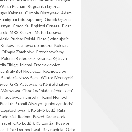
Warta Poznań
Bogdanka Łęczna
gas Kalonas
Olimpia Olsztynek
Adam
Pamiętam i nie zapomnę
Górnik Łęczna
lsztyn
Cracovia
Błękitni Orneta
Piotr
arek
MKS Korsze
Motor Lubawa
dzki Puchar Polski
Flota Świnoujście
 Kraków
rozmowa po meczu
Kolejarz
Olimpia Zambrów
Przedstawiamy
Polonia Bydgoszcz
Granica Kętrzyn
dia Elbląg
Michał Trzeciakiewicz
ica Bruk-Bet Nieciecza
Rozmowa po
Sandecja Nowy Sącz
Wiktor Biedrzycki
zyce
GKS Katowice
GKS Bełchatów
a Warszawa
Chodź w "biało-niebieskich"
h i zdobywaj nagrody!
Kamil Hempel
Piceluk
Stomil Olsztyn - juniorzy młodsi
 Częstochowa
UKS SMS Łódź
Rafał
Radomiak Radom
Paweł Kaczmarek
Travel
ŁKS Łódź
ŁKS Łomża
Rozwój
ice
Piotr Darmochwał
Bez napinki
Odra