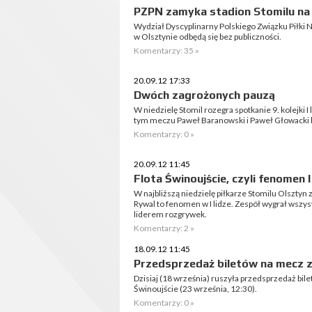
PZPN zamyka stadion Stomilu na 
Wydział Dyscyplinarny Polskiego Związku Piłki N
w Olsztynie odbędą się bez publiczności.
Komentarzy: 35 »
20.09.12 17:33
Dwóch zagrożonych pauzą
W niedzielę Stomil rozegra spotkanie 9. kolejki I
tym meczu Paweł Baranowski i Paweł Głowacki bę
Komentarzy: 0 »
20.09.12 11:45
Flota Świnoujście, czyli fenomen I 
W najbliższą niedzielę piłkarze Stomilu Olsztyn 
Rywal to fenomen w I lidze. Zespół wygrał wszy
liderem rozgrywek.
Komentarzy: 2 »
18.09.12 11:45
Przedsprzedaż biletów na mecz z
Dzisiaj (18 września) ruszyła przedsprzedaż biletó
Świnoujście (23 września, 12:30).
Komentarzy: 0 »