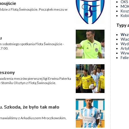
OKS 
noujście
MOKS
eździe z Flotą Świnoujście. Początek meczu w
Kos
Kobi
Typy 
Wsz
u
Wia
Wyda
 sobotniego spotkania Flota Świnoujście -
Arty
17:00.
Wyw
Feli
ieszony
adzenia meczów pierwszej ligi Erwina Paterka
e Stomilu Olsztyn z Flotą Świnoujście.
u. Szkoda, że było tak mało
rozmawialiśmy z Arkadiuszem Mroczkowskim,