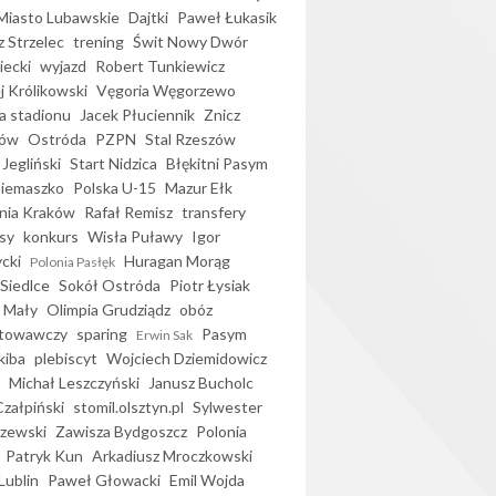
iasto Lubawskie
Dajtki
Paweł Łukasik
 Strzelec
trening
Świt Nowy Dwór
ecki
wyjazd
Robert Tunkiewicz
j Królikowski
Vęgoria Węgorzewo
 stadionu
Jacek Płuciennik
Znicz
ków
Ostróda
PZPN
Stal Rzeszów
Jegliński
Start Nidzica
Błękitni Pasym
Siemaszko
Polska U-15
Mazur Ełk
nia Kraków
Rafał Remisz
transfery
sy
konkurs
Wisła Puławy
Igor
ycki
Huragan Morąg
Polonia Pasłęk
Siedlce
Sokół Ostróda
Piotr Łysiak
 Mały
Olimpia Grudziądz
obóz
otowawczy
sparing
Pasym
Erwin Sak
kiba
plebiscyt
Wojciech Dziemidowicz
Michał Leszczyński
Janusz Bucholc
Czałpiński
stomil.olsztyn.pl
Sylwester
zewski
Zawisza Bydgoszcz
Polonia
Patryk Kun
Arkadiusz Mroczkowski
Lublin
Paweł Głowacki
Emil Wojda