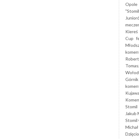
Opole
"Stomi
Junior
mecze
Kiereś
Cup
f
Młods
koment
Robert
Tomas
Wołod
Górnik
koment
Kujaw
Koment
Stomil
Jakub 
Stomil
Michał
Dzięcio