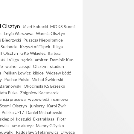
l Olsztyn
Józef Łobocki
MOKS Stomil
n
Legia Warszawa
Warmia Olsztyn
j Biedrzycki
Puszcza Niepołomice
 Suchocki
Krzysztof Filipek
II liga
II Olsztyn
GKS Wikielec
Bartosz
IV liga
sędzia
arbiter
Dominik Kun
ski
je
walne
zarząd
Olsztyn
stadion
u
Pelikan Łowicz
kibice
Widzew Łódź
y
Puchar Polski
Michał Świderski
Baranowski
Okocimski KS Brzesko
iała Piska
Zbigniew Kaczmarek
encja prasowa
wypowiedź
rozmowa
Stomil Olsztyn - juniorzy
Karol Żwir
Polska U-17
Daniel Michałowski
sklep.pl
koszulki
Ekstraklasa
Piotr
owicz
Mamry Giżycko
Artur Aluszyk
Suwałki
Radosław Stefanowicz
Drwęca