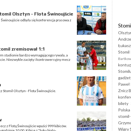
omil Olsztyn - Flota Świnoujście
a Świnoujście odbyła się konferencja prasowa z
Stomi
Olszty
Andrze
Łukasz
tomil zremisował 1:1
Stomil 
snym stadionie bardzo wymagającego rywala, a
Bartkow
jście. Niezwykle zacięty i kontrowersyjny mecz
kontuz
Stomil
gadżet
Paweł 
a
Znicz B
z Stomil Olsztyn - Flota Świnoujście.
konfer
bilety
Polska
stomil-
w
Grzym
ecz z Flotą Świnoujście wpuści 999 kibiców.
Wigry 
odzinie 10:00. Kibice z "łuku biało-