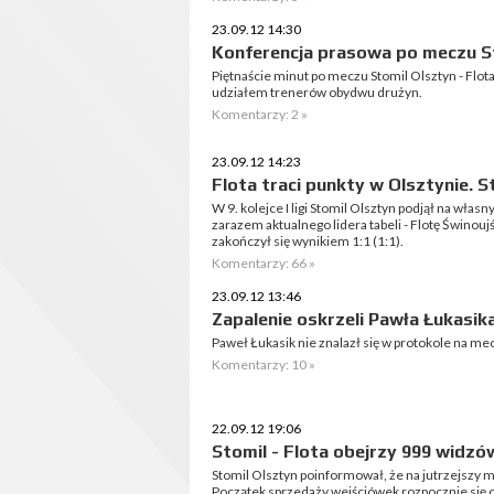
23.09.12 14:30
Konferencja prasowa po meczu St
Piętnaście minut po meczu Stomil Olsztyn - Flot
udziałem trenerów obydwu drużyn.
Komentarzy: 2 »
23.09.12 14:23
Flota traci punkty w Olsztynie. S
W 9. kolejce I ligi Stomil Olsztyn podjął na wła
zarazem aktualnego lidera tabeli - Flotę Świnou
zakończył się wynikiem 1:1 (1:1).
Komentarzy: 66 »
23.09.12 13:46
Zapalenie oskrzeli Pawła Łukasik
Paweł Łukasik nie znalazł się w protokole na mec
Komentarzy: 10 »
22.09.12 19:06
Stomil - Flota obejrzy 999 widzó
Stomil Olsztyn poinformował, że na jutrzejszy m
Początek sprzedaży wejściówek rozpocznie się o g