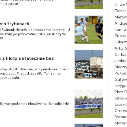
musi być nas...
Nowe M
Tomasz
Mazowi
Andrze
ych trybunach
budowa
 Świnoujście będzie spotkaniem z liderem I ligi i
okazuje jak przewrotne jest piłkarskie życie.
Prusz
0....
Łukasz 
Artur 
Garbar
 z Flotą ostatecznie bez
konkur
Biedrz
, tak, tak... ten sam, który niedawno chwalił
Pogoń 
ion przy al. Piłsudskiego 69a. Tym samym
 bez udziału...
Gutów
przyg
Piotr S
Jarocin
 ligowe spotkanie z Flotą Świnoujście odbędzie
Jacek 
Czeres
Bytom
Motor 