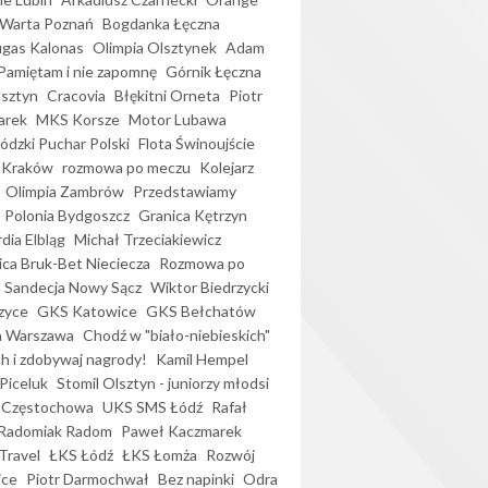
Warta Poznań
Bogdanka Łęczna
gas Kalonas
Olimpia Olsztynek
Adam
Pamiętam i nie zapomnę
Górnik Łęczna
lsztyn
Cracovia
Błękitni Orneta
Piotr
arek
MKS Korsze
Motor Lubawa
dzki Puchar Polski
Flota Świnoujście
 Kraków
rozmowa po meczu
Kolejarz
Olimpia Zambrów
Przedstawiamy
Polonia Bydgoszcz
Granica Kętrzyn
dia Elbląg
Michał Trzeciakiewicz
ica Bruk-Bet Nieciecza
Rozmowa po
Sandecja Nowy Sącz
Wiktor Biedrzycki
zyce
GKS Katowice
GKS Bełchatów
a Warszawa
Chodź w "biało-niebieskich"
h i zdobywaj nagrody!
Kamil Hempel
Piceluk
Stomil Olsztyn - juniorzy młodsi
 Częstochowa
UKS SMS Łódź
Rafał
Radomiak Radom
Paweł Kaczmarek
Travel
ŁKS Łódź
ŁKS Łomża
Rozwój
ice
Piotr Darmochwał
Bez napinki
Odra