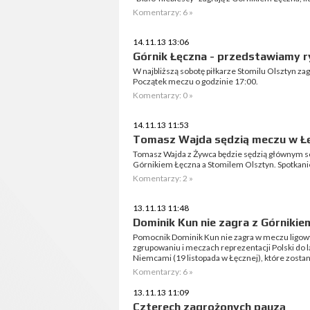
Komentarzy: 6 »
14.11.13 13:06
Górnik Łęczna - przedstawiamy r
W najbliższą sobotę piłkarze Stomilu Olsztyn z
Początek meczu o godzinie 17:00.
Komentarzy: 0 »
14.11.13 11:53
Tomasz Wajda sędzią meczu w Ł
Tomasz Wajda z Żywca będzie sędzią głównym so
Górnikiem Łęczna a Stomilem Olsztyn. Spotkanie
Komentarzy: 2 »
13.11.13 11:48
Dominik Kun nie zagra z Górnikie
Pomocnik Dominik Kun nie zagra w meczu ligow
zgrupowaniu i meczach reprezentacji Polski do la
Niemcami (19 listopada w Łęcznej), które zostan
Komentarzy: 6 »
13.11.13 11:09
Czterech zagrożonych pauzą