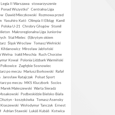
Legia II Warszawa
stowarzyszenie
l Ponad Wszystko"
Centralna Liga
ów
Dawid Mieczkowski
Rozmowa przed
m
Yasuhiro Katō
Olimpia II Elbląg
Kamil
Polska U-21
Chrobry Głogów
Stomil
elieton
Makroregionalna Liga Juniorów
zych
Stal Mielec
(S)krytym okiem
arz
Śląsk Wrocław
Tomasz Wełnicki
 Kiłdanowicz
Mirosław Jabłoński
z Wełna
Irakli Meschia
Ruch Chorzów
ymyr Kowal
Polonia Lidzbark Warmiński
 Polkowice
Zagłębie Sosnowiec
arz po meczu
Mariusz Borkowski
Rafał
a
Jarosław Ratajczak
Polsat Sport
arz po meczu
MKS Kluczbork
Socios
Marek Maleszewski
Warta Sieradz
Mosakowski
Podbeskidzie Bielsko-Biała
 Olsztyn - koszykówka
Tomasz Asensky
 Kraszewski
Wołodymyr Tanczyk
Ernest
ł
Adrian Stawski
Lukáš Kubáň
Kotwica