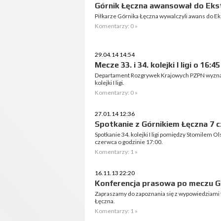
Górnik Łęczna awansował do Eks
Piłkarze Górnika Łęczna wywalczyli awans do Eks
Komentarzy: 0 »
29.04.14 14:54
Mecze 33. i 34. kolejki I ligi o 16:45
Departament Rozgrywek Krajowych PZPN wyznacz
kolejki I ligi.
Komentarzy: 0 »
27.01.14 12:36
Spotkanie z Górnikiem Łęczna 7 c
Spotkanie 34. kolejki I ligi pomiędzy Stomilem 
czerwca o godzinie 17:00.
Komentarzy: 1 »
16.11.13 22:20
Konferencja prasowa po meczu Gó
Zapraszamy do zapoznania się z wypowiedziami 
Łęczna.
Komentarzy: 1 »