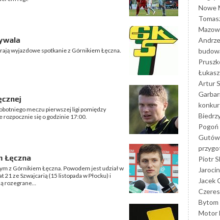
Nowe M
Tomasz
Mazowi
ywala
Andrze
budowa
agrają wyjazdowe spotkanie z Górnikiem Łęczna.
Prusz
Łukasz 
Artur 
Garbar
ęcznej
konkur
botniego meczu pierwszej ligi pomiędzy
Biedrz
 rozpocznie się o godzinie 17:00.
Pogoń 
Gutów
przyg
m Łęczna
Piotr S
ym z Górnikiem Łęczna. Powodem jest udział w
Jarocin
t 21 ze Szwajcarią (15 listopada w Płocku) i
Jacek 
ą rozegrane...
Czeres
Bytom
Motor 