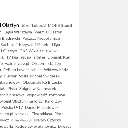
l Olsztyn
Józef Łobocki
MOKS Stomil
n
Legia Warszawa
Warmia Olsztyn
j Biedrzycki
Puszcza Niepołomice
 Suchocki
Krzysztof Filipek
II liga
II Olsztyn
GKS Wikielec
Bartosz
IV liga
sędzia
arbiter
Dominik Kun
ski
je
walne
zarząd
Olsztyn
stadion
u
Pelikan Łowicz
kibice
Widzew Łódź
y
Puchar Polski
Michał Świderski
Baranowski
Okocimski KS Brzesko
iała Piska
Zbigniew Kaczmarek
encja prasowa
wypowiedź
rozmowa
Stomil Olsztyn - juniorzy
Karol Żwir
Polska U-17
Daniel Michałowski
sklep.pl
koszulki
Ekstraklasa
Piotr
owicz
Mamry Giżycko
Artur Aluszyk
Suwałki
Radosław Stefanowicz
Drwęca