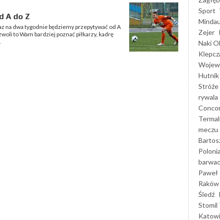
Sport
d A do Z
Mindau
az na dwa tygodnie będziemy przepytywać od A
Zejer
zwoli to Wam bardziej poznać piłkarzy, kadrę
.
Naki O
Klepcz
Wojewó
Hutnik
Stróże
rywala
Concor
Termal
meczu
Bartos
Poloni
barwac
Paweł 
Raków
Śledź
Stomil 
Katow