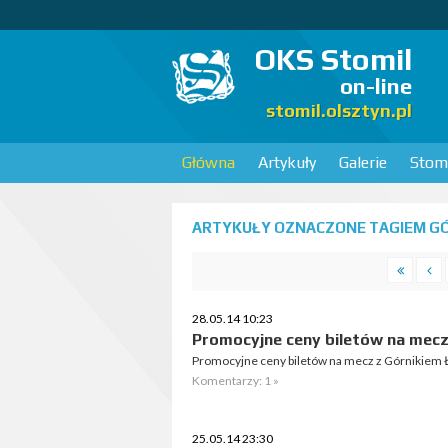
OKS Stomil
on-line
stomil.olsztyn.pl
Główna
Artykuły
Galerie
Stomi
ARTYKUŁY OZNACZONE TAGIEM GÓR
28.05.14 10:23
Promocyjne ceny biletów na mecz
Promocyjne ceny biletów na mecz z Górnikiem 
Komentarzy: 1 »
25.05.14 23:30