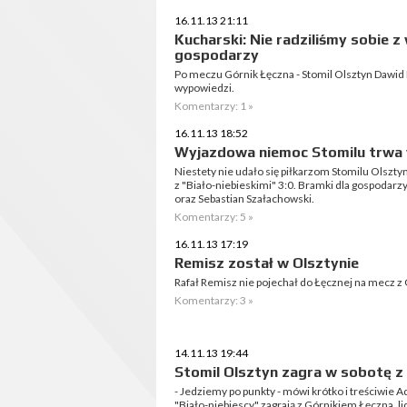
16.11.13 21:11
Kucharski: Nie radziliśmy sobie 
gospodarzy
Po meczu Górnik Łęczna - Stomil Olsztyn Dawid K
wypowiedzi.
Komentarzy: 1 »
16.11.13 18:52
Wyjazdowa niemoc Stomilu trwa 
Niestety nie udało się piłkarzom Stomilu Olsztyn
z "Biało-niebieskimi" 3:0. Bramki dla gospodarzy
oraz Sebastian Szałachowski.
Komentarzy: 5 »
16.11.13 17:19
Remisz został w Olsztynie
Rafał Remisz nie pojechał do Łęcznej na mecz z
Komentarzy: 3 »
14.11.13 19:44
Stomil Olsztyn zagra w sobotę z l
- Jedziemy po punkty - mówi krótko i treściwie 
"Biało-niebiescy" zagrają z Górnikiem Łęczna, lid