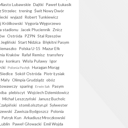
iasto Lubawskie
Dajtki
Paweł Łukasik
 Strzelec
trening
Świt Nowy Dwór
ecki
wyjazd
Robert Tunkiewicz
j Królikowski
Vęgoria Węgorzewo
 stadionu
Jacek Płuciennik
Znicz
ków
Ostróda
PZPN
Stal Rzeszów
Jegliński
Start Nidzica
Błękitni Pasym
Siemaszko
Polska U-15
Mazur Ełk
nia Kraków
Rafał Remisz
transfery
sy
konkurs
Wisła Puławy
Igor
ycki
Huragan Morąg
Polonia Pasłęk
Siedlce
Sokół Ostróda
Piotr Łysiak
 Mały
Olimpia Grudziądz
obóz
otowawczy
sparing
Pasym
Erwin Sak
kiba
plebiscyt
Wojciech Dziemidowicz
Michał Leszczyński
Janusz Bucholc
Czałpiński
stomil.olsztyn.pl
Sylwester
zewski
Zawisza Bydgoszcz
Polonia
Patryk Kun
Arkadiusz Mroczkowski
Lublin
Paweł Głowacki
Emil Wojda