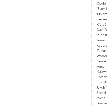
Opole
"Stomi
Junior
mecze
Kiereś
Cup
f
Młods
koment
Robert
Tomas
Wołod
Górnik
koment
Kujaw
Koment
Stomil
Jakub 
Stomil
Michał
Dzięcio