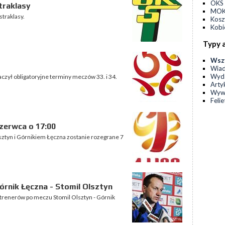
OKS 
traklasy
MOKS
traklasy.
Kos
Kobi
Typy 
Wsz
Wia
Wyda
ył obligatoryjne terminy meczów 33. i 34.
Arty
Wyw
Feli
zerwca o 17:00
Olsztyn i Górnikiem Łęczna zostanie rozegrane 7
rnik Łęczna - Stomil Olsztyn
trenerów po meczu Stomil Olsztyn - Górnik