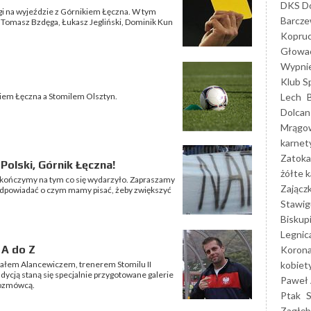
DKS Do
ligi na wyjeździe z Górnikiem Łęczna. W tym
Barcz
 Tomasz Bzdęga, Łukasz Jegliński, Dominik Kun
Kopruc
Głowa
Wypni
Klub S
Lech
iem Łęczna a Stomilem Olsztyn.
Dolcan
Mrągo
karnet
Zatoka
 Polski, Górnik Łęczna!
żółte k
 kończymy na tym co się wydarzyło. Zapraszamy
Zającz
odpowiadać o czym mamy pisać, żeby zwiększyć
Stawig
Biskup
Legnic
 A do Z
Korona
kobiet
ałem Alancewiczem, trenerem Stomilu II
ycją staną się specjalnie przygotowane galerie
Paweł 
rozmówcą.
Ptak
Zagłęb