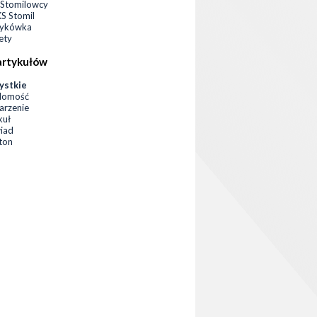
Stomilowcy
 Stomil
zykówka
ety
artykułów
ystkie
domość
rzenie
kuł
iad
eton