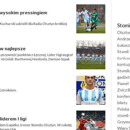
z wysokim pressingiem
ucharski udzielił dla Radia Olsztyn krótkiej
Stomi
Olszty
Andrze
Łukasz
w najlepsze
Stomil 
 przywieźć punktów z Łęcznej. Lider I ligi wygrał
Bartkow
 strzelali: Bartłomiej Niedziela, Damian Szpak
kontuz
Stomil
gadżet
Paweł 
Znicz B
 Górnikiem.
konfer
bilety
Polska
stomil-
iderem I ligi
Grzym
Adam Łopatko, trener Stomilu Olsztyn. W sobotę
Wigry 
erem I ligi.