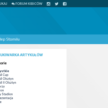
UKAJ
FORUM KIBICÓW
lep Stomilu
UKIWARKA ARTYKUŁÓW
orie
ystkie
il Cup
il Olsztyn
l II Olsztyn
orzy
ion
 Stadion
ezentacja
ce