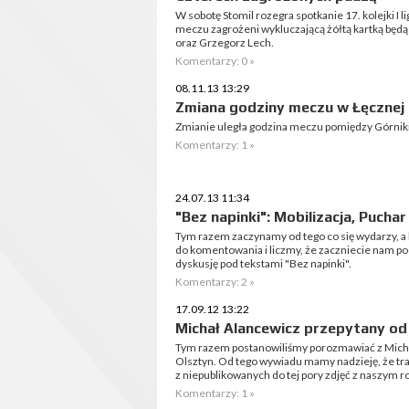
W sobotę Stomil rozegra spotkanie 17. kolejki I 
meczu zagrożeni wykluczającą żółtą kartką będą
oraz Grzegorz Lech.
Komentarzy: 0 »
08.11.13 13:29
Zmiana godziny meczu w Łęcznej
Zmianie uległa godzina meczu pomiędzy Górnik
Komentarzy: 1 »
24.07.13 11:34
"Bez napinki": Mobilizacja, Puchar
Tym razem zaczynamy od tego co się wydarzy, a
do komentowania i liczmy, że zaczniecie nam p
dyskusję pod tekstami "Bez napinki".
Komentarzy: 2 »
17.09.12 13:22
Michał Alancewicz przepytany od
Tym razem postanowiliśmy porozmawiać z Mich
Olsztyn. Od tego wywiadu mamy nadzieję, że trad
z niepublikowanych do tej pory zdjęć z naszym 
Komentarzy: 1 »