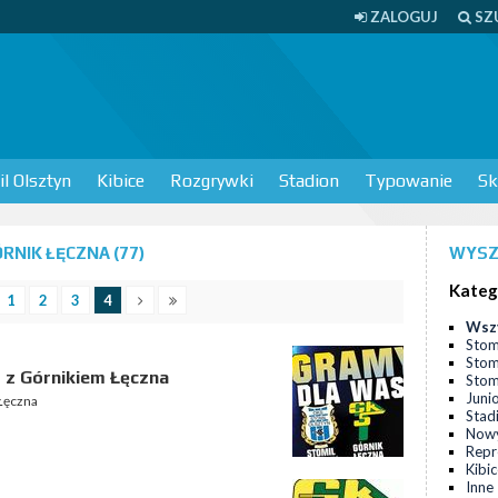
ZALOGUJ
SZ
l Olsztyn
Kibice
Rozgrywki
Stadion
Typowanie
Sk
NIK ŁĘCZNA (77)
WYSZ
Kateg
1
2
3
4
Wsz
Stom
Stom
 z Górnikiem Łęczna
Stomi
Juni
Łęczna
Stad
Nowy
Repr
Kibi
Inne