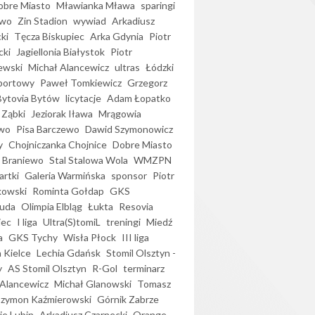
bre Miasto
Mławianka Mława
sparingi
ewo
Zin Stadion
wywiad
Arkadiusz
ki
Tęcza Biskupiec
Arka Gdynia
Piotr
cki
Jagiellonia Białystok
Piotr
ewski
Michał Alancewicz
ultras
Łódzki
portowy
Paweł Tomkiewicz
Grzegorz
Bytovia Bytów
licytacje
Adam Łopatko
 Ząbki
Jeziorak Iława
Mrągowia
wo
Pisa Barczewo
Dawid Szymonowicz
y
Chojniczanka Chojnice
Dobre Miasto
 Braniewo
Stal Stalowa Wola
WMZPN
artki
Galeria Warmińska
sponsor
Piotr
kowski
Rominta Gołdap
GKS
uda
Olimpia Elbląg
Łukta
Resovia
iec
I liga
Ultra(S)tomiL
treningi
Miedź
a
GKS Tychy
Wisła Płock
III liga
 Kielce
Lechia Gdańsk
Stomil Olsztyn -
y
AS Stomil Olsztyn
R-Gol
terminarz
Alancewicz
Michał Glanowski
Tomasz
Szymon Kaźmierowski
Górnik Zabrze
ie Lubin
Arkadiusz Czarnecki
Orange