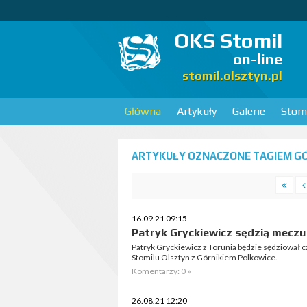
OKS Stomil
on-line
stomil.olsztyn.pl
Główna
Artykuły
Galerie
Stomi
ARTYKUŁY OZNACZONE TAGIEM GÓ
16.09.21 09:15
Patryk Gryckiewicz sędzią meczu
Patryk Gryckiewicz z Torunia będzie sędziował 
Stomilu Olsztyn z Górnikiem Polkowice.
Komentarzy: 0 »
26.08.21 12:20