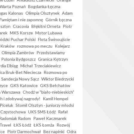
Warta Poznań
Bogdanka Łęczna
gas Kalonas
Olimpia Olsztynek
Adam
Pamiętam i nie zapomnę
Górnik Łęczna
lsztyn
Cracovia
Błękitni Orneta
Piotr
arek
MKS Korsze
Motor Lubawa
dzki Puchar Polski
Flota Świnoujście
 Kraków
rozmowa po meczu
Kolejarz
Olimpia Zambrów
Przedstawiamy
Polonia Bydgoszcz
Granica Kętrzyn
dia Elbląg
Michał Trzeciakiewicz
ica Bruk-Bet Nieciecza
Rozmowa po
Sandecja Nowy Sącz
Wiktor Biedrzycki
zyce
GKS Katowice
GKS Bełchatów
a Warszawa
Chodź w "biało-niebieskich"
h i zdobywaj nagrody!
Kamil Hempel
Piceluk
Stomil Olsztyn - juniorzy młodsi
 Częstochowa
UKS SMS Łódź
Rafał
Radomiak Radom
Paweł Kaczmarek
Travel
ŁKS Łódź
ŁKS Łomża
Rozwój
ice
Piotr Darmochwał
Bez napinki
Odra