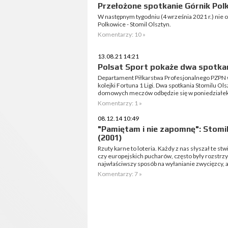
Przełożone spotkanie Górnik Polk
W następnym tygodniu (4 września 2021 r.) nie odb
Polkowice - Stomil Olsztyn.
Komentarzy: 10 »
13.08.21 14:21
Polsat Sport pokaże dwa spotkan
Departament Piłkarstwa Profesjonalnego PZPN wy
kolejki Fortuna 1 Ligi. Dwa spotkania Stomilu Ols
domowych meczów odbędzie się w poniedziałek
Komentarzy: 1 »
08.12.14 10:49
"Pamiętam i nie zapomnę": Stomil
(2001)
Rzuty karne to loteria. Każdy z nas słyszał te st
czy europejskich pucharów, często były rozstrzy
najwłaściwszy sposób na wyłanianie zwycięzcy, al
Komentarzy: 7 »