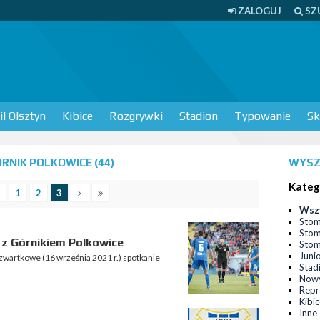
ZALOGUJ
SZ
l Olsztyn
Kibice
Rozgrywki
Stadion
Typowanie
Sk
RNIK POLKOWICE (44)
WYSZ
Kateg
1
2
3
Wsz
Stom
Stom
 z Górnikiem Polkowice
Stomi
Juni
czwartkowe (16 września 2021 r.) spotkanie
Stad
Nowy
Repr
Kibi
Inne