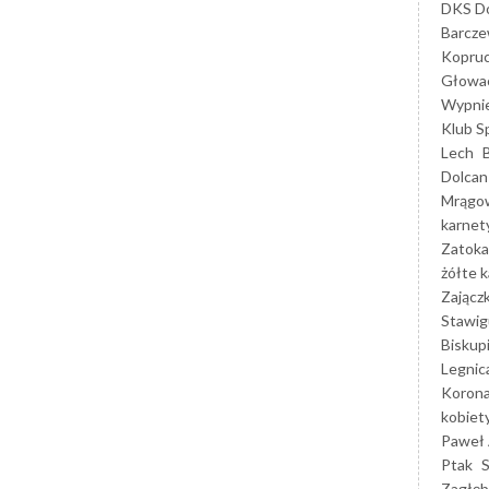
DKS Do
Barcz
Kopruc
Głowa
Wypni
Klub S
Lech
Dolcan
Mrągo
karnet
Zatoka
żółte k
Zającz
Stawig
Biskup
Legnic
Korona
kobiet
Paweł 
Ptak
Zagłęb