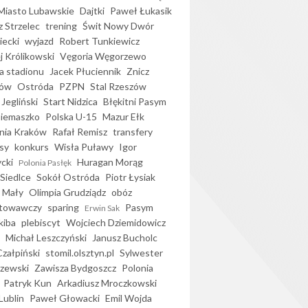
iasto Lubawskie
Dajtki
Paweł Łukasik
 Strzelec
trening
Świt Nowy Dwór
ecki
wyjazd
Robert Tunkiewicz
j Królikowski
Vęgoria Węgorzewo
 stadionu
Jacek Płuciennik
Znicz
ków
Ostróda
PZPN
Stal Rzeszów
Jegliński
Start Nidzica
Błękitni Pasym
Siemaszko
Polska U-15
Mazur Ełk
nia Kraków
Rafał Remisz
transfery
sy
konkurs
Wisła Puławy
Igor
ycki
Huragan Morąg
Polonia Pasłęk
Siedlce
Sokół Ostróda
Piotr Łysiak
 Mały
Olimpia Grudziądz
obóz
otowawczy
sparing
Pasym
Erwin Sak
kiba
plebiscyt
Wojciech Dziemidowicz
Michał Leszczyński
Janusz Bucholc
Czałpiński
stomil.olsztyn.pl
Sylwester
zewski
Zawisza Bydgoszcz
Polonia
Patryk Kun
Arkadiusz Mroczkowski
Lublin
Paweł Głowacki
Emil Wojda