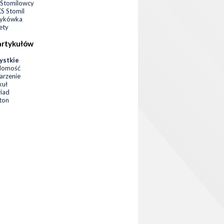
Stomilowcy
 Stomil
zykówka
ety
artykułów
ystkie
domość
rzenie
kuł
iad
eton