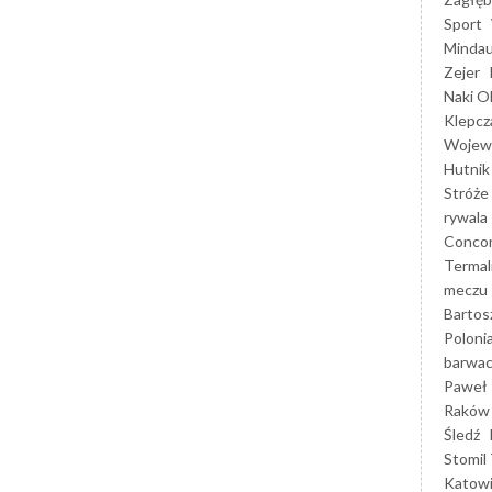
Sport
Mindau
Zejer
Naki O
Klepcz
Wojewó
Hutnik
Stróże
rywala
Concor
Termal
meczu
Bartos
Poloni
barwac
Paweł 
Raków
Śledź
Stomil 
Katow