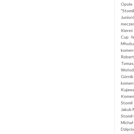
Opole
"Stomi
Junior
mecze
Kiereś
Cup
f
Młods
koment
Robert
Tomas
Wołod
Górnik
koment
Kujaw
Koment
Stomil
Jakub 
Stomil
Michał
Dzięcio