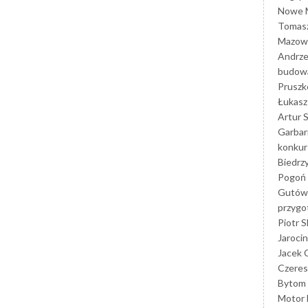
Nowe M
Tomasz
Mazowi
Andrze
budowa
Prusz
Łukasz 
Artur 
Garbar
konkur
Biedrz
Pogoń 
Gutów
przyg
Piotr S
Jarocin
Jacek 
Czeres
Bytom
Motor 