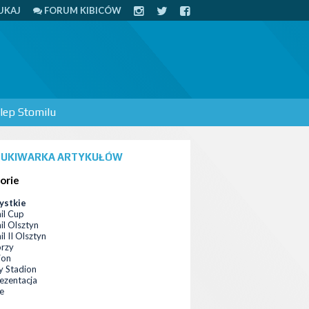
UKAJ
FORUM KIBICÓW
lep Stomilu
UKIWARKA ARTYKUŁÓW
orie
ystkie
il Cup
il Olsztyn
l II Olsztyn
orzy
ion
 Stadion
ezentacja
ce