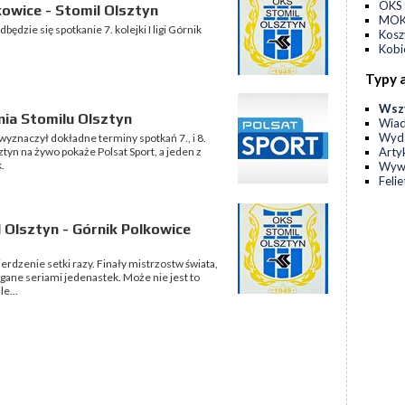
OKS 
owice - Stomil Olsztyn
MOKS
ędzie się spotkanie 7. kolejki I ligi Górnik
Kos
Kobi
Typy 
Wsz
ia Stomilu Olsztyn
Wia
Wyda
znaczył dokładne terminy spotkań 7., i 8.
Arty
ztyn na żywo pokaże Polsat Sport, a jeden z
.
Wyw
Feli
 Olsztyn - Górnik Polkowice
wierdzenie setki razy. Finały mistrzostw świata,
gane seriami jedenastek. Może nie jest to
e...