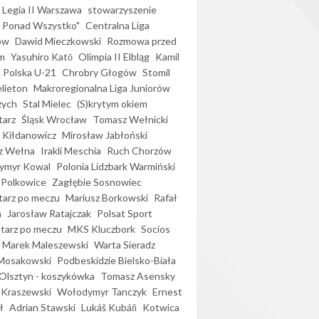
Legia II Warszawa
stowarzyszenie
l Ponad Wszystko"
Centralna Liga
ów
Dawid Mieczkowski
Rozmowa przed
m
Yasuhiro Katō
Olimpia II Elbląg
Kamil
Polska U-21
Chrobry Głogów
Stomil
elieton
Makroregionalna Liga Juniorów
zych
Stal Mielec
(S)krytym okiem
arz
Śląsk Wrocław
Tomasz Wełnicki
 Kiłdanowicz
Mirosław Jabłoński
z Wełna
Irakli Meschia
Ruch Chorzów
ymyr Kowal
Polonia Lidzbark Warmiński
 Polkowice
Zagłębie Sosnowiec
arz po meczu
Mariusz Borkowski
Rafał
a
Jarosław Ratajczak
Polsat Sport
arz po meczu
MKS Kluczbork
Socios
Marek Maleszewski
Warta Sieradz
Mosakowski
Podbeskidzie Bielsko-Biała
 Olsztyn - koszykówka
Tomasz Asensky
 Kraszewski
Wołodymyr Tanczyk
Ernest
ł
Adrian Stawski
Lukáš Kubáň
Kotwica