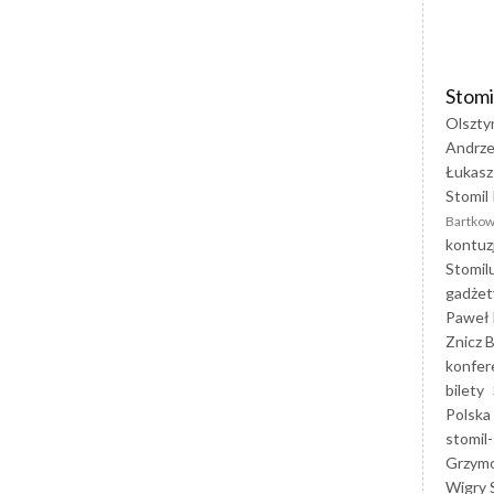
Stomi
Olszty
Andrze
Łukasz
Stomil 
Bartkow
kontuz
Stomil
gadżet
Paweł 
Znicz B
konfer
bilety
Polska
stomil-
Grzym
Wigry 