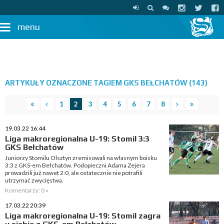
menu
ARTYKUŁY OZNACZONE TAGIEM GKS BEŁCHATÓW (143)
1
2
3
4
5
6
7
8
19.03.22 16:44
Liga makroregionalna U-19: Stomil 3:3
GKS Bełchatów
Juniorzy Stomilu Olsztyn zremisowali na własnym boisku
3:3 z GKS-em Bełchatów. Podopieczni Adama Zejera
prowadzili już nawet 2:0, ale ostatecznie nie potrafili
utrzymać zwycięstwa.
Komentarzy: 0 »
17.03.22 20:39
Liga makroregionalna U-19: Stomil zagra