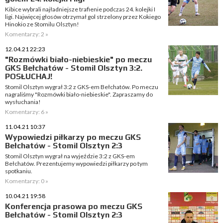
Kibice wybrali najładniejsze trafienie podczas 24. kolejki I
ligi. Najwięcej głosów otrzymał gol strzelony przez Kokiego
Hinokio ze Stomilu Olsztyn!
Komentarzy: 2 »
12.04.21 22:23
"Rozmówki biało-niebieskie" po meczu
GKS Bełchatów - Stomil Olsztyn 3:2.
POSŁUCHAJ!
Stomil Olsztyn wygrał 3:2 z GKS-em Bełchatów. Po meczu
nagraliśmy "Rozmówki biało-niebieskie". Zapraszamy do
wysłuchania!
Komentarzy: 6 »
11.04.21 10:37
Wypowiedzi piłkarzy po meczu GKS
Bełchatów - Stomil Olsztyn 2:3
Stomil Olsztyn wygrał na wyjeździe 3:2 z GKS-em
Bełchatów. Prezentujemy wypowiedzi piłkarzy po tym
spotkaniu.
Komentarzy: 0 »
10.04.21 19:58
Konferencja prasowa po meczu GKS
Bełchatów - Stomil Olsztyn 2:3