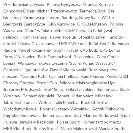
Przedstawiamy rywala
Polonia Bydgoszcz
Granica Kętrzyn
Concordia Elbląg
Michał Trzeciakiewicz
Termalica Bruk-Bet
Nieciecza
Rozmowa po meczu
Sandecja Nowy Sącz
Wiktor
Biedrzycki
Bartoszyce
GKS Katowice
GKS Bełchatów
Polonia
Warszawa
Chodź w "biało-niebieskich" barwach i zdobywaj
nagrody!
Kamil Hempel
Paweł Piceluk
Stomil Olsztyn - juniorzy
młodsi
Raków Częstochowa
UKS SMS Łódź
Rafał Śledź
Radomiak
Radom
Paweł Kaczmarek
Stomil Travel
ŁKS Łódź
ŁKS Łomża
Rozwój Katowice
Piotr Darmochwał
Bez napinki
Odra Opole
Legia II Warszawa
stowarzyszenie "Stomil Ponad Wszystko"
Centralna Liga Juniorów
Dawid Mieczkowski
Rozmowa przed
meczem
Yasuhiro Katō
Olimpia II Elbląg
Kamil Kiereś
Polska U-21
Chrobry Głogów
Stomil Cup
felieton
Makroregionalna Liga
Juniorów Młodszych
Stal Mielec
(S)krytym okiem
komentarz
Śląsk
Wrocław
Tomasz Wełnicki
Robert Kiłdanowicz
Mirosław
Jabłoński
Tomasz Wełna
Irakli Meschia
Ruch Chorzów
Wołodymyr Kowal
Polonia Lidzbark Warmiński
Górnik Polkowice
Zagłębie Sosnowiec
komentarz po meczu
Mariusz Borkowski
Rafał
Kujawa
Jarosław Ratajczak
Polsat Sport
Komentarz po meczu
MKS Kluczbork
Socios Stomil
Marek Maleszewski
Warta Sieradz