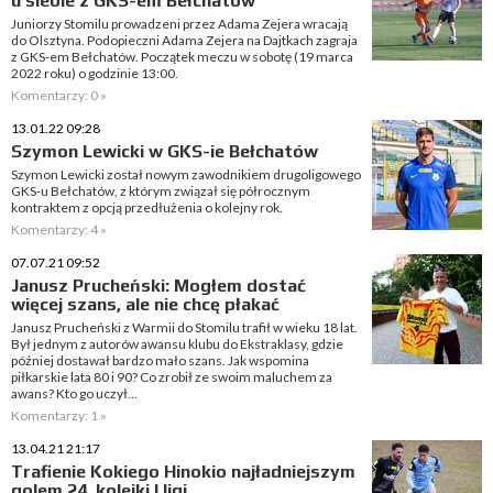
u siebie z GKS-em Bełchatów
Juniorzy Stomilu prowadzeni przez Adama Zejera wracają
do Olsztyna. Podopieczni Adama Zejera na Dajtkach zagraja
z GKS-em Bełchatów. Początek meczu w sobotę (19 marca
2022 roku) o godzinie 13:00.
Komentarzy: 0 »
13.01.22 09:28
Szymon Lewicki w GKS-ie Bełchatów
Szymon Lewicki został nowym zawodnikiem drugoligowego
GKS-u Bełchatów, z którym związał się półrocznym
kontraktem z opcją przedłużenia o kolejny rok.
Komentarzy: 4 »
07.07.21 09:52
Janusz Prucheński: Mogłem dostać
więcej szans, ale nie chcę płakać
Janusz Prucheński z Warmii do Stomilu trafił w wieku 18 lat.
Był jednym z autorów awansu klubu do Ekstraklasy, gdzie
później dostawał bardzo mało szans. Jak wspomina
piłkarskie lata 80 i 90? Co zrobił ze swoim maluchem za
awans? Kto go uczył...
Komentarzy: 1 »
13.04.21 21:17
Trafienie Kokiego Hinokio najładniejszym
golem 24. kolejki I ligi