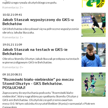
najbliższego rywala olsztyńskiego zespołu.
Komentarzy: 3 »
10.02.21 09:41
Jakub Staszak wypożyczony do GKS-u
Bełchatów
GKS Bełchatów zdecydował się na półroczne wypożyczenie
obrońcy Jakuba Staszaka.
Komentarzy: 1 »
19.01.21 11:09
Jakub Staszak na testach w GKS-ie
Bełchatów
Obrońca Stomilu Olsztyn Jakub Staszak przebywa na testach
w pierwszoligowym GKS-ie Bełchatów.
Komentarzy: 0 »
09.10.20 08:31
”Rozmówki biało-niebieskie” po meczu
Stomil Olsztyn - GKS Bełchatów.
POSŁUCHAJ!
Zapraszamy do wysłuchania podcastu ”Rozmówki biało-
niebieskie”, który nagraliśmy po spotkaniu Stomilu Olsztyn z
GKS-em Bełchatów. Olsztyński zespół zremisował ten
mecz 0:0. W tym odcinku Krzysztof Betkier (Kyniu) rozmawiał z Piotrem
Gajewskim....