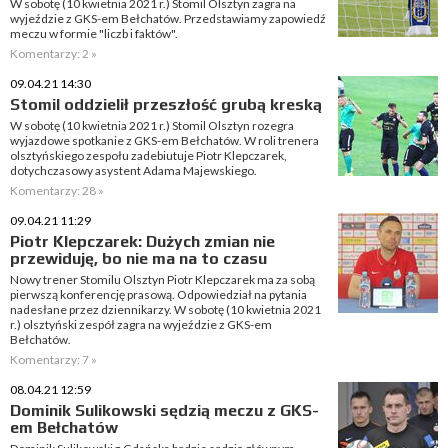
W sobotę (10 kwietnia 2021 r.) Stomil Olsztyn zagra na
wyjeździe z GKS-em Bełchatów. Przedstawiamy zapowiedź
meczu w formie "liczb i faktów".
Komentarzy: 2 »
09.04.21 14:30
Stomil oddzielił przeszłość grubą kreską
W sobotę (10 kwietnia 2021 r.) Stomil Olsztyn rozegra
wyjazdowe spotkanie z GKS-em Bełchatów. W roli trenera
olsztyńskiego zespołu zadebiutuje Piotr Klepczarek,
dotychczasowy asystent Adama Majewskiego.
Komentarzy: 28 »
09.04.21 11:29
Piotr Klepczarek: Dużych zmian nie
przewiduję, bo nie ma na to czasu
Nowy trener Stomilu Olsztyn Piotr Klepczarek ma za sobą
pierwszą konferencję prasową. Odpowiedział na pytania
nadesłane przez dziennikarzy. W sobotę (10 kwietnia 2021
r.) olsztyński zespół zagra na wyjeździe z GKS-em
Bełchatów.
Komentarzy: 7 »
08.04.21 12:59
Dominik Sulikowski sędzią meczu z GKS-
em Bełchatów