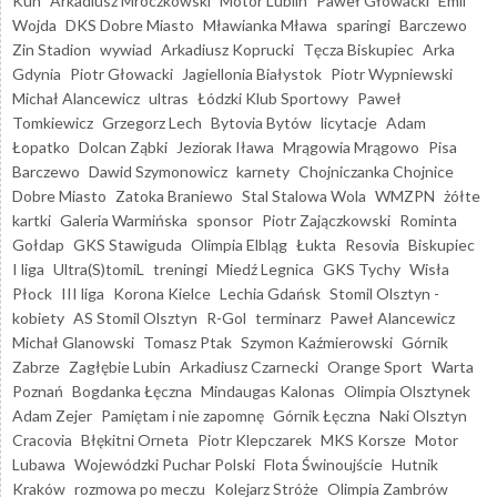
Kun
Arkadiusz Mroczkowski
Motor Lublin
Paweł Głowacki
Emil
Wojda
DKS Dobre Miasto
Mławianka Mława
sparingi
Barczewo
Zin Stadion
wywiad
Arkadiusz Koprucki
Tęcza Biskupiec
Arka
Gdynia
Piotr Głowacki
Jagiellonia Białystok
Piotr Wypniewski
Michał Alancewicz
ultras
Łódzki Klub Sportowy
Paweł
Tomkiewicz
Grzegorz Lech
Bytovia Bytów
licytacje
Adam
Łopatko
Dolcan Ząbki
Jeziorak Iława
Mrągowia Mrągowo
Pisa
Barczewo
Dawid Szymonowicz
karnety
Chojniczanka Chojnice
Dobre Miasto
Zatoka Braniewo
Stal Stalowa Wola
WMZPN
żółte
kartki
Galeria Warmińska
sponsor
Piotr Zajączkowski
Rominta
Gołdap
GKS Stawiguda
Olimpia Elbląg
Łukta
Resovia
Biskupiec
I liga
Ultra(S)tomiL
treningi
Miedź Legnica
GKS Tychy
Wisła
Płock
III liga
Korona Kielce
Lechia Gdańsk
Stomil Olsztyn -
kobiety
AS Stomil Olsztyn
R-Gol
terminarz
Paweł Alancewicz
Michał Glanowski
Tomasz Ptak
Szymon Kaźmierowski
Górnik
Zabrze
Zagłębie Lubin
Arkadiusz Czarnecki
Orange Sport
Warta
Poznań
Bogdanka Łęczna
Mindaugas Kalonas
Olimpia Olsztynek
Adam Zejer
Pamiętam i nie zapomnę
Górnik Łęczna
Naki Olsztyn
Cracovia
Błękitni Orneta
Piotr Klepczarek
MKS Korsze
Motor
Lubawa
Wojewódzki Puchar Polski
Flota Świnoujście
Hutnik
Kraków
rozmowa po meczu
Kolejarz Stróże
Olimpia Zambrów