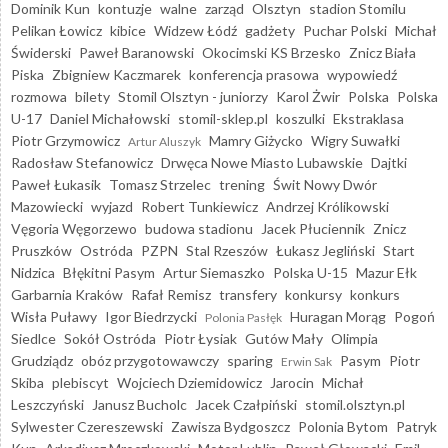
Dominik Kun
kontuzje
walne
zarząd
Olsztyn
stadion Stomilu
Pelikan Łowicz
kibice
Widzew Łódź
gadżety
Puchar Polski
Michał
Świderski
Paweł Baranowski
Okocimski KS Brzesko
Znicz Biała
Piska
Zbigniew Kaczmarek
konferencja prasowa
wypowiedź
rozmowa
bilety
Stomil Olsztyn - juniorzy
Karol Żwir
Polska
Polska
U-17
Daniel Michałowski
stomil-sklep.pl
koszulki
Ekstraklasa
Piotr Grzymowicz
Mamry Giżycko
Wigry Suwałki
Artur Aluszyk
Radosław Stefanowicz
Drwęca Nowe Miasto Lubawskie
Dajtki
Paweł Łukasik
Tomasz Strzelec
trening
Świt Nowy Dwór
Mazowiecki
wyjazd
Robert Tunkiewicz
Andrzej Królikowski
Vęgoria Węgorzewo
budowa stadionu
Jacek Płuciennik
Znicz
Pruszków
Ostróda
PZPN
Stal Rzeszów
Łukasz Jegliński
Start
Nidzica
Błękitni Pasym
Artur Siemaszko
Polska U-15
Mazur Ełk
Garbarnia Kraków
Rafał Remisz
transfery
konkursy
konkurs
Wisła Puławy
Igor Biedrzycki
Huragan Morąg
Pogoń
Polonia Pasłęk
Siedlce
Sokół Ostróda
Piotr Łysiak
Gutów Mały
Olimpia
Grudziądz
obóz przygotowawczy
sparing
Pasym
Piotr
Erwin Sak
Skiba
plebiscyt
Wojciech Dziemidowicz
Jarocin
Michał
Leszczyński
Janusz Bucholc
Jacek Czałpiński
stomil.olsztyn.pl
Sylwester Czereszewski
Zawisza Bydgoszcz
Polonia Bytom
Patryk