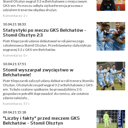
Stomil Olsztyn wygrał 3:2 w Bełchatowie z miejscowym
GKS-em. Po meczu odbyła się konferencja prasowa z
udziałem trenerów obydwu drużyn.
Komentarzy: 2 »
10.04.21 18:33
Statystyki po meczu GKS Bełchatów -
Stomil Olsztyn 2:3
Piotr Klepczarek udanie debiutował w roli pierwszego
szkoleniowca Stomil Olsztyn. Przedstawiamy statystyki po
wygranej 3:2 z GKS-em Bełchatów.
Komentarzy: 0 »
10.04.21 17:51
Stomil wyszarpał zwycięstwo w
Bełchatowie!
Piotr Klepczarek zaliczył udany debiut w roli trenera Stomilu
Olsztyn. Olsztyński zespół wygrał 3:2 w Bełchatowie z GKS-
em. To było szalone spotkanie, bo prowadziliśmy 2:0,
gospodarze potrafili doprowadzić do remisu, ale ostatnie
zdanie należało...
Komentarzy: 57 »
09.04.21 15:18
"Liczby i fakty" przed meczem GKS
Bełchatów - Stomil Olsztyn