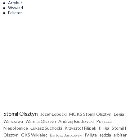
Artykuł
Wywiad
Felieton
Stomil Olsztyn
Józef Łobocki
MOKS Stomil Olsztyn
Legia
Warszawa
Warmia Olsztyn
Andrzej Biedrzycki
Puszcza
Niepołomice
Łukasz Suchocki
Krzysztof Filipek
II liga
Stomil II
Olsztyn
GKS Wikielec
IV liga
sędzia
arbiter
Bartosz Bartkowski