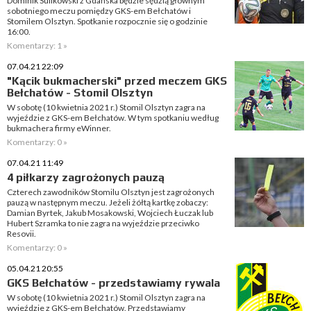
Dominik Sulikowski z Gdańska będzie sędzią głównym
sobotniego meczu pomiędzy GKS-em Bełchatów i
Stomilem Olsztyn. Spotkanie rozpocznie się o godzinie
16:00.
Komentarzy: 1 »
07.04.21 22:09
"Kącik bukmacherski" przed meczem GKS
Bełchatów - Stomil Olsztyn
W sobotę (10 kwietnia 2021 r.) Stomil Olsztyn zagra na
wyjeździe z GKS-em Bełchatów. W tym spotkaniu według
bukmachera firmy eWinner.
Komentarzy: 0 »
07.04.21 11:49
4 piłkarzy zagrożonych pauzą
Czterech zawodników Stomilu Olsztyn jest zagrożonych
pauzą w następnym meczu. Jeżeli żółtą kartkę zobaczy:
Damian Byrtek, Jakub Mosakowski, Wojciech Łuczak lub
Hubert Szramka to nie zagra na wyjeździe przeciwko
Resovii.
Komentarzy: 0 »
05.04.21 20:55
GKS Bełchatów - przedstawiamy rywala
W sobotę (10 kwietnia 2021 r.) Stomil Olsztyn zagra na
wyjeździe z GKS-em Bełchatów. Przedstawiamy