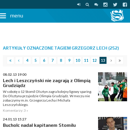
menu
ARTYKUŁY OZNACZONE TAGIEM GRZEGORZ LECH (252)
4
5
6
7
8
9
10
11
12
13
08.02.13 19:00
Lech i Leszczyński nie zagrają z Olimpią
Grudziądz
W sobotę o 12 Stomil Olsztyn zagra kolejny ligowy sparing.
Do Olsztyna przyjedzie Olimpia Grudziądz. W meczu nie
zobaczymy m.in. Grzegorza Lecha i Michała
Leszczyńskiego.
Komentarzy: 3 »
24.01.13 15:27
Bucholc nadal kapitanem Stomilu