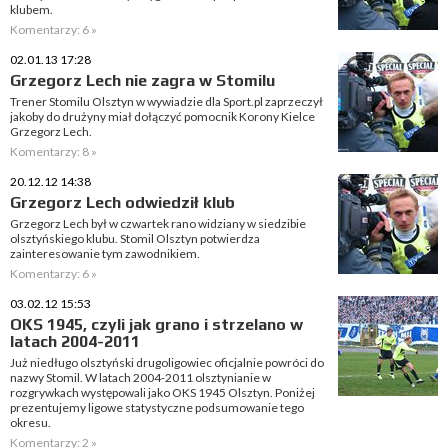
klubem.
Komentarzy: 6 »
02.01.13 17:28
Grzegorz Lech nie zagra w Stomilu
Trener Stomilu Olsztyn w wywiadzie dla Sport.pl zaprzeczył
jakoby do drużyny miał dołączyć pomocnik Korony Kielce
Grzegorz Lech.
Komentarzy: 8 »
20.12.12 14:38
Grzegorz Lech odwiedził klub
Grzegorz Lech był w czwartek rano widziany w siedzibie
olsztyńskiego klubu. Stomil Olsztyn potwierdza
zainteresowanie tym zawodnikiem.
Komentarzy: 6 »
03.02.12 15:53
OKS 1945, czyli jak grano i strzelano w
latach 2004-2011
Już niedługo olsztyński drugoligowiec oficjalnie powróci do
nazwy Stomil. W latach 2004-2011 olsztynianie w
rozgrywkach występowali jako OKS 1945 Olsztyn. Poniżej
prezentujemy ligowe statystyczne podsumowanie tego
okresu.
Komentarzy: 2 »