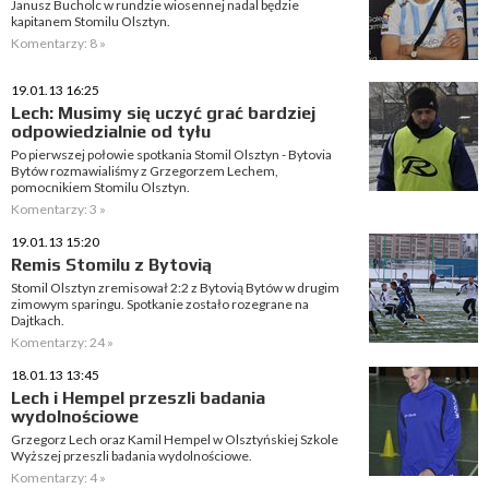
Janusz Bucholc w rundzie wiosennej nadal będzie
kapitanem Stomilu Olsztyn.
Komentarzy: 8 »
19.01.13 16:25
Lech: Musimy się uczyć grać bardziej
odpowiedzialnie od tyłu
Po pierwszej połowie spotkania Stomil Olsztyn - Bytovia
Bytów rozmawialiśmy z Grzegorzem Lechem,
pomocnikiem Stomilu Olsztyn.
Komentarzy: 3 »
19.01.13 15:20
Remis Stomilu z Bytovią
Stomil Olsztyn zremisował 2:2 z Bytovią Bytów w drugim
zimowym sparingu. Spotkanie zostało rozegrane na
Dajtkach.
Komentarzy: 24 »
18.01.13 13:45
Lech i Hempel przeszli badania
wydolnościowe
Grzegorz Lech oraz Kamil Hempel w Olsztyńskiej Szkole
Wyższej przeszli badania wydolnościowe.
Komentarzy: 4 »