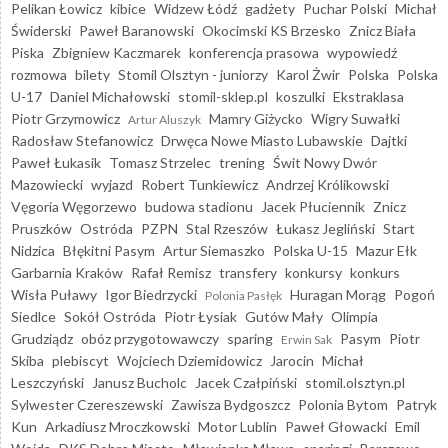
Pelikan Łowicz
kibice
Widzew Łódź
gadżety
Puchar Polski
Michał
Świderski
Paweł Baranowski
Okocimski KS Brzesko
Znicz Biała
Piska
Zbigniew Kaczmarek
konferencja prasowa
wypowiedź
rozmowa
bilety
Stomil Olsztyn - juniorzy
Karol Żwir
Polska
Polska
U-17
Daniel Michałowski
stomil-sklep.pl
koszulki
Ekstraklasa
Piotr Grzymowicz
Mamry Giżycko
Wigry Suwałki
Artur Aluszyk
Radosław Stefanowicz
Drwęca Nowe Miasto Lubawskie
Dajtki
Paweł Łukasik
Tomasz Strzelec
trening
Świt Nowy Dwór
Mazowiecki
wyjazd
Robert Tunkiewicz
Andrzej Królikowski
Vęgoria Węgorzewo
budowa stadionu
Jacek Płuciennik
Znicz
Pruszków
Ostróda
PZPN
Stal Rzeszów
Łukasz Jegliński
Start
Nidzica
Błękitni Pasym
Artur Siemaszko
Polska U-15
Mazur Ełk
Garbarnia Kraków
Rafał Remisz
transfery
konkursy
konkurs
Wisła Puławy
Igor Biedrzycki
Huragan Morąg
Pogoń
Polonia Pasłęk
Siedlce
Sokół Ostróda
Piotr Łysiak
Gutów Mały
Olimpia
Grudziądz
obóz przygotowawczy
sparing
Pasym
Piotr
Erwin Sak
Skiba
plebiscyt
Wojciech Dziemidowicz
Jarocin
Michał
Leszczyński
Janusz Bucholc
Jacek Czałpiński
stomil.olsztyn.pl
Sylwester Czereszewski
Zawisza Bydgoszcz
Polonia Bytom
Patryk
Kun
Arkadiusz Mroczkowski
Motor Lublin
Paweł Głowacki
Emil