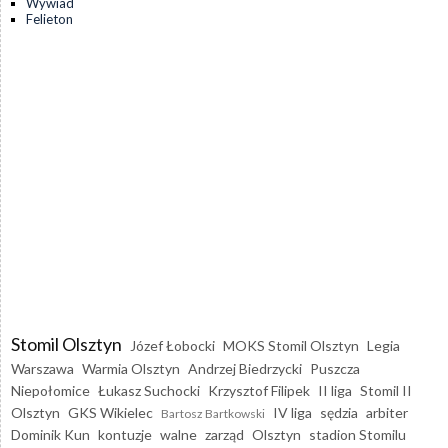
Wywiad
Felieton
Stomil Olsztyn
Józef Łobocki
MOKS Stomil Olsztyn
Legia
Warszawa
Warmia Olsztyn
Andrzej Biedrzycki
Puszcza
Niepołomice
Łukasz Suchocki
Krzysztof Filipek
II liga
Stomil II
Olsztyn
GKS Wikielec
IV liga
sędzia
arbiter
Bartosz Bartkowski
Dominik Kun
kontuzje
walne
zarząd
Olsztyn
stadion Stomilu