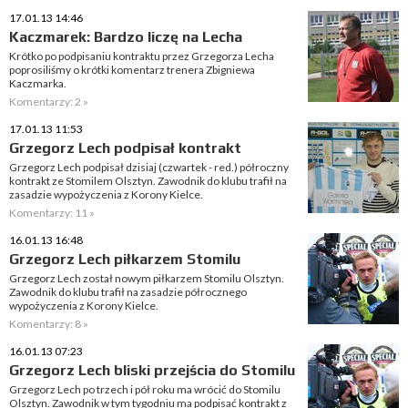
17.01.13 14:46
Kaczmarek: Bardzo liczę na Lecha
Krótko po podpisaniu kontraktu przez Grzegorza Lecha
poprosiliśmy o krótki komentarz trenera Zbigniewa
Kaczmarka.
Komentarzy: 2 »
17.01.13 11:53
Grzegorz Lech podpisał kontrakt
Grzegorz Lech podpisał dzisiaj (czwartek - red.) półroczny
kontrakt ze Stomilem Olsztyn. Zawodnik do klubu trafił na
zasadzie wypożyczenia z Korony Kielce.
Komentarzy: 11 »
16.01.13 16:48
Grzegorz Lech piłkarzem Stomilu
Grzegorz Lech został nowym piłkarzem Stomilu Olsztyn.
Zawodnik do klubu trafił na zasadzie półrocznego
wypożyczenia z Korony Kielce.
Komentarzy: 8 »
16.01.13 07:23
Grzegorz Lech bliski przejścia do Stomilu
Grzegorz Lech po trzech i pół roku ma wrócić do Stomilu
Olsztyn. Zawodnik w tym tygodniu ma podpisać kontrakt z