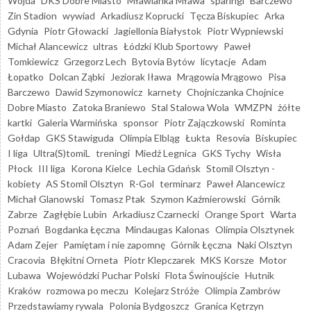
Wojda
DKS Dobre Miasto
Mławianka Mława
sparingi
Barczewo
Zin Stadion
wywiad
Arkadiusz Koprucki
Tęcza Biskupiec
Arka
Gdynia
Piotr Głowacki
Jagiellonia Białystok
Piotr Wypniewski
Michał Alancewicz
ultras
Łódzki Klub Sportowy
Paweł
Tomkiewicz
Grzegorz Lech
Bytovia Bytów
licytacje
Adam
Łopatko
Dolcan Ząbki
Jeziorak Iława
Mrągowia Mrągowo
Pisa
Barczewo
Dawid Szymonowicz
karnety
Chojniczanka Chojnice
Dobre Miasto
Zatoka Braniewo
Stal Stalowa Wola
WMZPN
żółte
kartki
Galeria Warmińska
sponsor
Piotr Zajączkowski
Rominta
Gołdap
GKS Stawiguda
Olimpia Elbląg
Łukta
Resovia
Biskupiec
I liga
Ultra(S)tomiL
treningi
Miedź Legnica
GKS Tychy
Wisła
Płock
III liga
Korona Kielce
Lechia Gdańsk
Stomil Olsztyn -
kobiety
AS Stomil Olsztyn
R-Gol
terminarz
Paweł Alancewicz
Michał Glanowski
Tomasz Ptak
Szymon Kaźmierowski
Górnik
Zabrze
Zagłębie Lubin
Arkadiusz Czarnecki
Orange Sport
Warta
Poznań
Bogdanka Łęczna
Mindaugas Kalonas
Olimpia Olsztynek
Adam Zejer
Pamiętam i nie zapomnę
Górnik Łęczna
Naki Olsztyn
Cracovia
Błękitni Orneta
Piotr Klepczarek
MKS Korsze
Motor
Lubawa
Wojewódzki Puchar Polski
Flota Świnoujście
Hutnik
Kraków
rozmowa po meczu
Kolejarz Stróże
Olimpia Zambrów
Przedstawiamy rywala
Polonia Bydgoszcz
Granica Kętrzyn