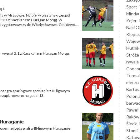
Sport
gi
Mindau
ia w Mrągowie. Najpierw olsztyński zespół
grał 2:1 z Kaczkanem Huragan Morąg. W
Zejer
 przygotowawczy do Władysławowa-Cetniewo....
Naki O
Klepcz
Wojewó
Hutnik
n wygrał 2:1 z Kaczkanem Huragan Morąg.
Stróże
rywala
Concor
Termal
meczu
Bartos
rozegra sparingowe spotkanie z III-ligowym
zaplanowano na godz. 13.
Poloni
barwac
Paweł 
Raków
 Huraganie
Śledź
osennej będą grali w III-ligowym Huraganie
Stomil 
Katow