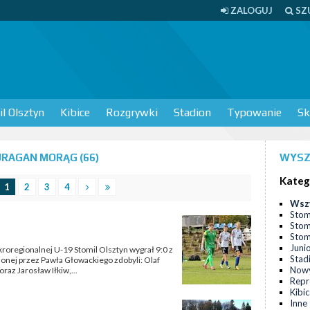
ZALOGUJ
SZ
l Olsztyn
Kibice
Rozgrywki
Stadion
Typowanie
Sk
RAGAN MORĄG (66)
WYSZ
Kateg
1
2
3
4
Wsz
Stom
Stom
Stomi
Juni
oregionalnej U-19 Stomil Olsztyn wygrał 9:0 z
Stad
nej przez Pawła Głowackiego zdobyli: Olaf
Nowy
raz Jarosław Iłkiw,...
Repr
Kibi
Inne