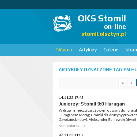
OKS Stomil
on-line
stomil.olsztyn.pl
Główna
Artykuły
Galerie
Stomi
ARTYKUŁY OZNACZONE TAGIEM HU
14.11.22 17:43
Juniorzy: Stomil 9:0 Huragan
W drugim meczu barażowym o awans do ligi makr
Huraganem Morąg. Bramki dla drużyny prowadzo
Gawdziński (trzy), Aleksander Baniewski (dwie) o
Komentarzy: 1 »
07.11.22 11:07