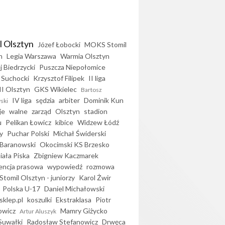
l Olsztyn
Józef Łobocki
MOKS Stomil
n
Legia Warszawa
Warmia Olsztyn
j Biedrzycki
Puszcza Niepołomice
 Suchocki
Krzysztof Filipek
II liga
II Olsztyn
GKS Wikielec
Bartosz
IV liga
sędzia
arbiter
Dominik Kun
ski
je
walne
zarząd
Olsztyn
stadion
u
Pelikan Łowicz
kibice
Widzew Łódź
y
Puchar Polski
Michał Świderski
Baranowski
Okocimski KS Brzesko
iała Piska
Zbigniew Kaczmarek
encja prasowa
wypowiedź
rozmowa
Stomil Olsztyn - juniorzy
Karol Żwir
Polska U-17
Daniel Michałowski
sklep.pl
koszulki
Ekstraklasa
Piotr
owicz
Mamry Giżycko
Artur Aluszyk
Suwałki
Radosław Stefanowicz
Drwęca