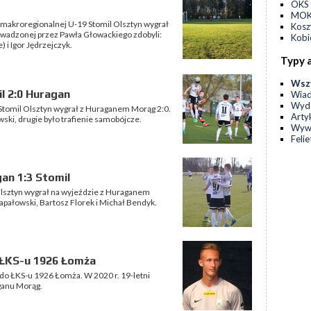
OKS 
MOKS
makroregionalnej U-19 Stomil Olsztyn wygrał
Kos
wadzonej przez Pawła Głowackiego zdobyli:
Kobi
 i Igor Jędrzejczyk.
Typy 
Wsz
l 2:0 Huragan
Wia
Wyda
 Stomil Olsztyn wygrał z Huraganem Morąg 2:0.
Arty
ski, drugie było trafienie samobójcze.
Wyw
Feli
an 1:3 Stomil
 Olsztyn wygrał na wyjeździe z Huraganem
Zapałowski, Bartosz Florek i Michał Bendyk.
 ŁKS-u 1926 Łomża
do ŁKS-u 1926 Łomża. W 2020 r. 19-letni
ganu Morąg.