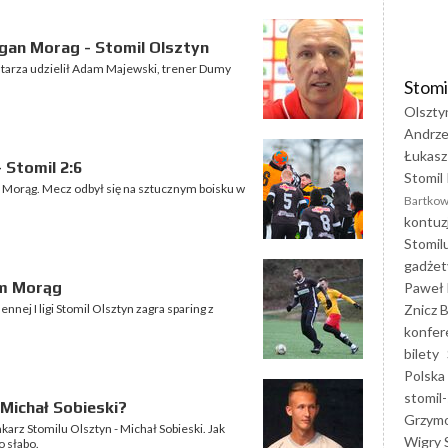
gan Morag - Stomil Olsztyn
tarza udzielił Adam Majewski, trener Dumy
Stomi
Olszty
Andrze
Łukasz
 Stomil 2:6
Stomil 
n Morąg. Mecz odbył się na sztucznym boisku w
Bartkow
kontuz
Stomil
gadżet
em Morąg
Paweł 
Znicz B
nej I ligi Stomil Olsztyn zagra sparing z
konfer
bilety
Polska
stomil-
 Michał Sobieski?
Grzym
arz Stomilu Olsztyn - Michał Sobieski. Jak
Wigry 
o słabo.