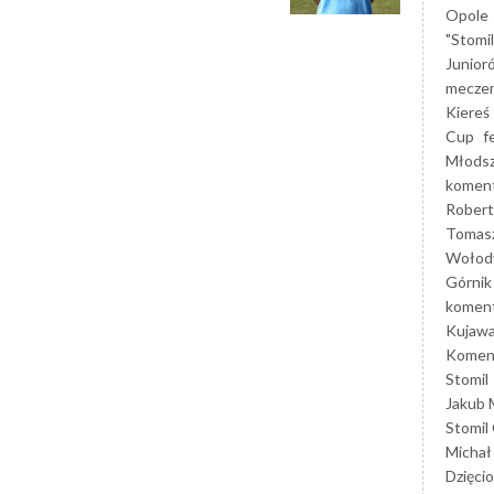
Opole
"Stomi
Junior
mecze
Kiereś
Cup
f
Młods
koment
Robert
Tomas
Wołod
Górnik
koment
Kujaw
Koment
Stomil
Jakub 
Stomil
Michał
Dzięcio