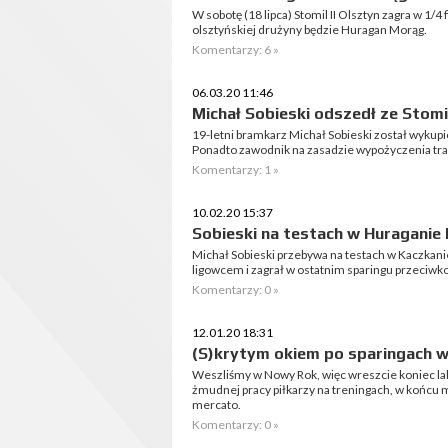
W sobotę (18 lipca) Stomil II Olsztyn zagra w 1
olsztyńskiej drużyny będzie Huragan Morąg.
Komentarzy: 6 »
06.03.20 11:46
Michał Sobieski odszedł ze Stomi
19-letni bramkarz Michał Sobieski został wykup
Ponadto zawodnik na zasadzie wypożyczenia tra
Komentarzy: 1 »
10.02.20 15:37
Sobieski na testach w Huraganie
Michał Sobieski przebywa na testach w Kaczkani
ligowcem i zagrał w ostatnim sparingu przeciwk
Komentarzy: 0 »
12.01.20 18:31
(S)krytym okiem po sparingach 
Weszliśmy w Nowy Rok, więc wreszcie koniec la
żmudnej pracy piłkarzy na treningach, w końcu m
mercato.
Komentarzy: 0 »