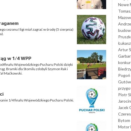
Nowe M
Tomasz
Mazowi
uraganem
Andrze
o sezonu I ligi miał zagrać w środę (5 sierpnia)
budowa
a).
Prusz
Łukasz 
Artur 
Garbar
rąg w 1/4 WPP
konkur
ółfinału Wojewódzkiego Pucharu Polski dzięki
Biedrz
g. Bramki dla Stomilu zdobyli Szymon Rak i
afał Maćkowski.
Pogoń 
Gutów
przyg
ci
Piotr S
otkanie 1/4 finału Wojewódzkiego Pucharu Polski.
Jarocin
Jacek 
Czeres
Bytom
Motor 