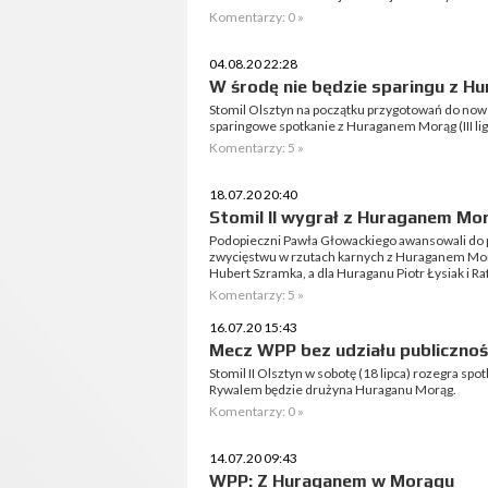
Komentarzy: 0 »
04.08.20 22:28
W środę nie będzie sparingu z H
Stomil Olsztyn na początku przygotowań do noweg
sparingowe spotkanie z Huraganem Morąg (III lig
Komentarzy: 5 »
18.07.20 20:40
Stomil II wygrał z Huraganem Mo
Podopieczni Pawła Głowackiego awansowali do p
zwycięstwu w rzutach karnych z Huraganem Morą
Hubert Szramka, a dla Huraganu Piotr Łysiak i R
Komentarzy: 5 »
16.07.20 15:43
Mecz WPP bez udziału publicznoś
Stomil II Olsztyn w sobotę (18 lipca) rozegra sp
Rywalem będzie drużyna Huraganu Morąg.
Komentarzy: 0 »
14.07.20 09:43
WPP: Z Huraganem w Morągu