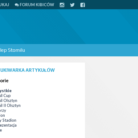
UKAJ
FORUM KIBICÓW
lep Stomilu
UKIWARKA ARTYKUŁÓW
orie
ystkie
il Cup
il Olsztyn
l II Olsztyn
orzy
ion
 Stadion
ezentacja
ce