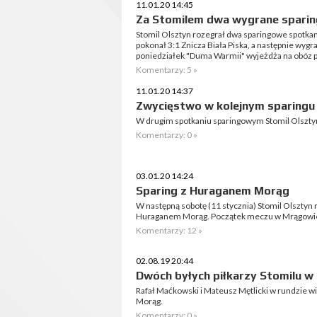
11.01.20 14:45
Za Stomilem dwa wygrane sparin
Stomil Olsztyn rozegrał dwa sparingowe spotkan
pokonał 3:1 Znicza Biała Piska, a następnie wy
poniedziałek "Duma Warmii" wyjeżdża na obóz
Komentarzy: 5 »
11.01.20 14:37
Zwycięstwo w kolejnym sparingu
W drugim spotkaniu sparingowym Stomil Olszty
Komentarzy: 0 »
03.01.20 14:24
Sparing z Huraganem Morąg
W następną sobotę (11 stycznia) Stomil Olsztyn 
Huraganem Morąg. Początek meczu w Mrągowie 
Komentarzy: 12 »
02.08.19 20:44
Dwóch byłych piłkarzy Stomilu w
Rafał Maćkowski i Mateusz Mętlicki w rundzie wi
Morąg.
Komentarzy: 0 »