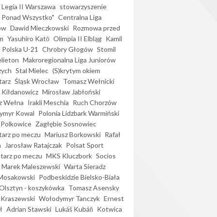
Legia II Warszawa
stowarzyszenie
l Ponad Wszystko"
Centralna Liga
ów
Dawid Mieczkowski
Rozmowa przed
m
Yasuhiro Katō
Olimpia II Elbląg
Kamil
Polska U-21
Chrobry Głogów
Stomil
elieton
Makroregionalna Liga Juniorów
zych
Stal Mielec
(S)krytym okiem
arz
Śląsk Wrocław
Tomasz Wełnicki
 Kiłdanowicz
Mirosław Jabłoński
z Wełna
Irakli Meschia
Ruch Chorzów
ymyr Kowal
Polonia Lidzbark Warmiński
 Polkowice
Zagłębie Sosnowiec
arz po meczu
Mariusz Borkowski
Rafał
a
Jarosław Ratajczak
Polsat Sport
arz po meczu
MKS Kluczbork
Socios
Marek Maleszewski
Warta Sieradz
Mosakowski
Podbeskidzie Bielsko-Biała
 Olsztyn - koszykówka
Tomasz Asensky
 Kraszewski
Wołodymyr Tanczyk
Ernest
ł
Adrian Stawski
Lukáš Kubáň
Kotwica