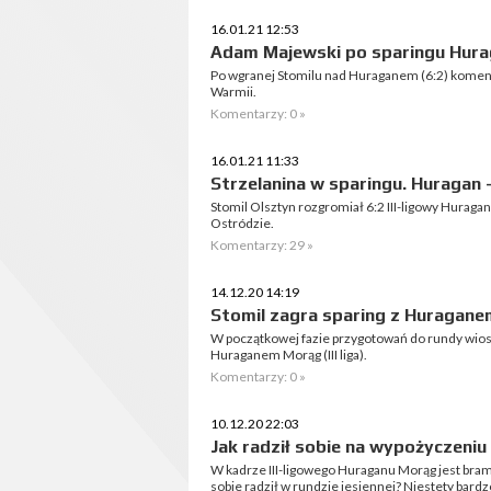
16.01.21 12:53
Adam Majewski po sparingu Hura
Po wgranej Stomilu nad Huraganem (6:2) komen
Warmii.
Komentarzy: 0 »
16.01.21 11:33
Strzelanina w sparingu. Huragan -
Stomil Olsztyn rozgromiał 6:2 III-ligowy Huraga
Ostródzie.
Komentarzy: 29 »
14.12.20 14:19
Stomil zagra sparing z Huragan
W początkowej fazie przygotowań do rundy wiosen
Huraganem Morąg (III liga).
Komentarzy: 0 »
10.12.20 22:03
Jak radził sobie na wypożyczeniu
W kadrze III-ligowego Huraganu Morąg jest bramk
sobie radził w rundzie jesiennej? Niestety bardz