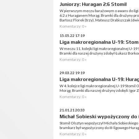
Juniorzy: Huragan 2:6 Stomil
W pierwszym meczu barażowym o awans do ligi 
6:2 z Huraganem Morąg. Bramki dla drużyny pro
Bartosz Florek (trzy), Mateusz Drabiszczak (dwie)
Komentarzy: 0 »
15.05.22 17:19
Liga makroregionalna U-19: Stomi
W meczu 11. kolejki ligi makroregionalnej U-19
Bramki dla naszej drużyny zdobył Łukasz Borkow
Komentarzy: 0 »
29.03.22 19:19
Liga makroregionalna U-19: Hurag
W 4. kolejce ligi makroregionalnej U-19 Stomil
Morąg. Bramki dla naszej drużyny zdobyli: Igor 
Komentarzy: 0 »
21.01.21 20:33
Michał Sobieski wypożyczony do
Stomil Olsztyn wypożyczył Michała Sobieskiego 
bramkarz był wypożyczony do III-ligowego Hura
Komentarzy: 0 »