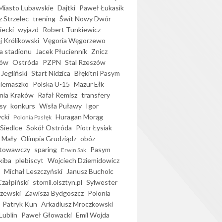
iasto Lubawskie
Dajtki
Paweł Łukasik
 Strzelec
trening
Świt Nowy Dwór
ecki
wyjazd
Robert Tunkiewicz
j Królikowski
Vęgoria Węgorzewo
 stadionu
Jacek Płuciennik
Znicz
ków
Ostróda
PZPN
Stal Rzeszów
Jegliński
Start Nidzica
Błękitni Pasym
Siemaszko
Polska U-15
Mazur Ełk
nia Kraków
Rafał Remisz
transfery
sy
konkurs
Wisła Puławy
Igor
ycki
Huragan Morąg
Polonia Pasłęk
Siedlce
Sokół Ostróda
Piotr Łysiak
 Mały
Olimpia Grudziądz
obóz
otowawczy
sparing
Pasym
Erwin Sak
kiba
plebiscyt
Wojciech Dziemidowicz
Michał Leszczyński
Janusz Bucholc
Czałpiński
stomil.olsztyn.pl
Sylwester
zewski
Zawisza Bydgoszcz
Polonia
Patryk Kun
Arkadiusz Mroczkowski
Lublin
Paweł Głowacki
Emil Wojda