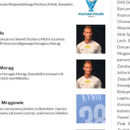
DKS Do
/4 finału Wojewódzkiego Pucharu Polski. Rywalem
Barcz
Kopruc
Głowa
Wypni
lu
Klub S
iony przez Stomil Olsztyn z MŁKS-u Łomża.
Lech
fił do trzecioligowego Huraganu Morąg.
Dolcan
Mrągo
karnet
Zatoka
 Morąg
żółte k
e Huragan Morąg. Zawodnik trenował z III-
o GKS-owi Wikielec.
Zającz
Stawig
Biskup
Legnic
w Mrągowie
Korona
by i zaczynamy jeździć za Stomilem. Oprócz
kobiet
amy sól ziemi czarnej, czyli mecze i lokalne
Paweł 
Ptak
Zagłęb