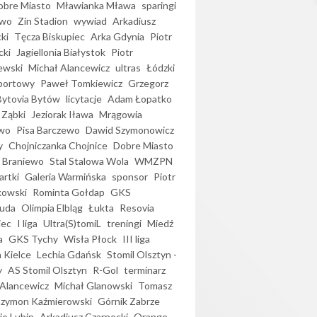
bre Miasto
Mławianka Mława
sparingi
ewo
Zin Stadion
wywiad
Arkadiusz
ki
Tęcza Biskupiec
Arka Gdynia
Piotr
cki
Jagiellonia Białystok
Piotr
ewski
Michał Alancewicz
ultras
Łódzki
portowy
Paweł Tomkiewicz
Grzegorz
Bytovia Bytów
licytacje
Adam Łopatko
 Ząbki
Jeziorak Iława
Mrągowia
wo
Pisa Barczewo
Dawid Szymonowicz
y
Chojniczanka Chojnice
Dobre Miasto
 Braniewo
Stal Stalowa Wola
WMZPN
artki
Galeria Warmińska
sponsor
Piotr
kowski
Rominta Gołdap
GKS
uda
Olimpia Elbląg
Łukta
Resovia
iec
I liga
Ultra(S)tomiL
treningi
Miedź
a
GKS Tychy
Wisła Płock
III liga
 Kielce
Lechia Gdańsk
Stomil Olsztyn -
y
AS Stomil Olsztyn
R-Gol
terminarz
Alancewicz
Michał Glanowski
Tomasz
Szymon Kaźmierowski
Górnik Zabrze
ie Lubin
Arkadiusz Czarnecki
Orange