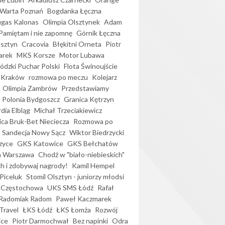
Warta Poznań
Bogdanka Łęczna
gas Kalonas
Olimpia Olsztynek
Adam
Pamiętam i nie zapomnę
Górnik Łęczna
lsztyn
Cracovia
Błękitni Orneta
Piotr
arek
MKS Korsze
Motor Lubawa
dzki Puchar Polski
Flota Świnoujście
 Kraków
rozmowa po meczu
Kolejarz
Olimpia Zambrów
Przedstawiamy
Polonia Bydgoszcz
Granica Kętrzyn
dia Elbląg
Michał Trzeciakiewicz
ica Bruk-Bet Nieciecza
Rozmowa po
Sandecja Nowy Sącz
Wiktor Biedrzycki
zyce
GKS Katowice
GKS Bełchatów
a Warszawa
Chodź w "biało-niebieskich"
h i zdobywaj nagrody!
Kamil Hempel
Piceluk
Stomil Olsztyn - juniorzy młodsi
 Częstochowa
UKS SMS Łódź
Rafał
Radomiak Radom
Paweł Kaczmarek
Travel
ŁKS Łódź
ŁKS Łomża
Rozwój
ice
Piotr Darmochwał
Bez napinki
Odra