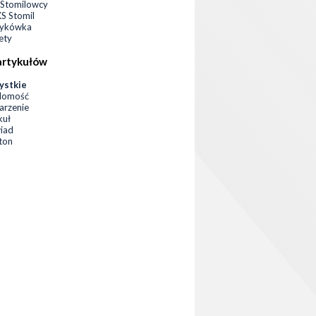
Stomilowcy
 Stomil
zykówka
ety
artykułów
ystkie
domość
rzenie
kuł
iad
eton