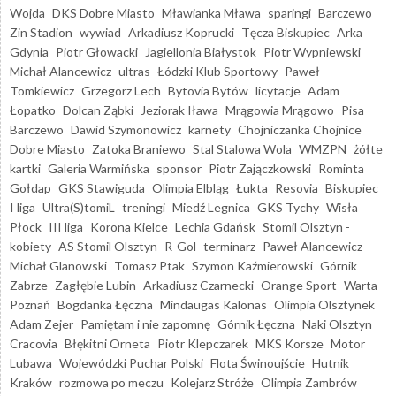
Wojda
DKS Dobre Miasto
Mławianka Mława
sparingi
Barczewo
Zin Stadion
wywiad
Arkadiusz Koprucki
Tęcza Biskupiec
Arka
Gdynia
Piotr Głowacki
Jagiellonia Białystok
Piotr Wypniewski
Michał Alancewicz
ultras
Łódzki Klub Sportowy
Paweł
Tomkiewicz
Grzegorz Lech
Bytovia Bytów
licytacje
Adam
Łopatko
Dolcan Ząbki
Jeziorak Iława
Mrągowia Mrągowo
Pisa
Barczewo
Dawid Szymonowicz
karnety
Chojniczanka Chojnice
Dobre Miasto
Zatoka Braniewo
Stal Stalowa Wola
WMZPN
żółte
kartki
Galeria Warmińska
sponsor
Piotr Zajączkowski
Rominta
Gołdap
GKS Stawiguda
Olimpia Elbląg
Łukta
Resovia
Biskupiec
I liga
Ultra(S)tomiL
treningi
Miedź Legnica
GKS Tychy
Wisła
Płock
III liga
Korona Kielce
Lechia Gdańsk
Stomil Olsztyn -
kobiety
AS Stomil Olsztyn
R-Gol
terminarz
Paweł Alancewicz
Michał Glanowski
Tomasz Ptak
Szymon Kaźmierowski
Górnik
Zabrze
Zagłębie Lubin
Arkadiusz Czarnecki
Orange Sport
Warta
Poznań
Bogdanka Łęczna
Mindaugas Kalonas
Olimpia Olsztynek
Adam Zejer
Pamiętam i nie zapomnę
Górnik Łęczna
Naki Olsztyn
Cracovia
Błękitni Orneta
Piotr Klepczarek
MKS Korsze
Motor
Lubawa
Wojewódzki Puchar Polski
Flota Świnoujście
Hutnik
Kraków
rozmowa po meczu
Kolejarz Stróże
Olimpia Zambrów