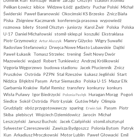
Dominik Kun
kontuzje
walne
zarząd
Olsztyn
stadion Stomilu
Pelikan Łowicz
kibice
Widzew Łódź
gadżety
Puchar Polski
Michał
Świderski
Paweł Baranowski
Okocimski KS Brzesko
Znicz Biała
Piska
Zbigniew Kaczmarek
konferencja prasowa
wypowiedź
rozmowa
bilety
Stomil Olsztyn - juniorzy
Karol Żwir
Polska
Polska
U-17
Daniel Michałowski
stomil-sklep.pl
koszulki
Ekstraklasa
Piotr Grzymowicz
Mamry Giżycko
Wigry Suwałki
Artur Aluszyk
Radosław Stefanowicz
Drwęca Nowe Miasto Lubawskie
Dajtki
Paweł Łukasik
Tomasz Strzelec
trening
Świt Nowy Dwór
Mazowiecki
wyjazd
Robert Tunkiewicz
Andrzej Królikowski
Vęgoria Węgorzewo
budowa stadionu
Jacek Płuciennik
Znicz
Pruszków
Ostróda
PZPN
Stal Rzeszów
Łukasz Jegliński
Start
Nidzica
Błękitni Pasym
Artur Siemaszko
Polska U-15
Mazur Ełk
Garbarnia Kraków
Rafał Remisz
transfery
konkursy
konkurs
Wisła Puławy
Igor Biedrzycki
Huragan Morąg
Pogoń
Polonia Pasłęk
Siedlce
Sokół Ostróda
Piotr Łysiak
Gutów Mały
Olimpia
Grudziądz
obóz przygotowawczy
sparing
Pasym
Piotr
Erwin Sak
Skiba
plebiscyt
Wojciech Dziemidowicz
Jarocin
Michał
Leszczyński
Janusz Bucholc
Jacek Czałpiński
stomil.olsztyn.pl
Sylwester Czereszewski
Zawisza Bydgoszcz
Polonia Bytom
Patryk
Kun
Arkadiusz Mroczkowski
Motor Lublin
Paweł Głowacki
Emil