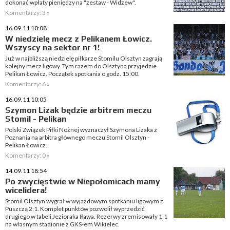
dokonać wpłaty pieniędzy na "zestaw - Widzew".
Komentarzy: 3 »
16.09.11 10:08
W niedzielę mecz z Pelikanem Łowicz.
Wszyscy na sektor nr 1!
Już w najbliższą niedzielę piłkarze Stomilu Olsztyn zagrają
kolejny mecz ligowy. Tym razem do Olsztyna przyjedzie
Pelikan Łowicz. Początek spotkania o godz. 15:00.
Komentarzy: 6 »
16.09.11 10:05
Szymon Lizak będzie arbitrem meczu
Stomil - Pelikan
Polski Związek Piłki Nożnej wyznaczył Szymona Lizaka z
Poznania na arbitra głównego meczu Stomil Olsztyn -
Pelikan Łowicz.
Komentarzy: 0 »
14.09.11 18:54
Po zwycięstwie w Niepołomicach mamy
wicelidera!
Stomil Olsztyn wygrał w wyjazdowym spotkaniu ligowym z
Puszczą 2:1. Komplet punktów pozwolił wyprzedzić
drugiego w tabeli Jezioraka Iława. Rezerwy zremisowały 1:1
na własnym stadionie z GKS-em Wikielec.