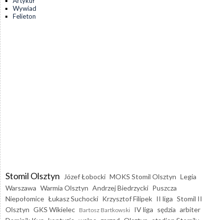
Artykuł
Wywiad
Felieton
Stomil Olsztyn
Józef Łobocki
MOKS Stomil Olsztyn
Legia
Warszawa
Warmia Olsztyn
Andrzej Biedrzycki
Puszcza
Niepołomice
Łukasz Suchocki
Krzysztof Filipek
II liga
Stomil II
Olsztyn
GKS Wikielec
IV liga
sędzia
arbiter
Bartosz Bartkowski