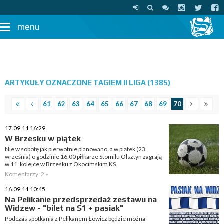
menu
ARTYKUŁY OZNACZONE TAGIEM II LIGA (1385)
61
62
63
64
65
66
67
68
69
70
17.09.11 16:29
W Brzesku w piątek
Nie w sobotę jak pierwotnie planowano, a w piątek (23
września) o godzinie 16:00 piłkarze Stomilu Olsztyn zagrają
w 11. kolejce w Brzesku z Okocimskim KS.
Komentarzy: 2 »
16.09.11 10:45
Na Pelikanie przedsprzedaż zestawu na
Widzew - "bilet na S1 + pasiak"
Podczas spotkania z Pelikanem Łowicz będzie można