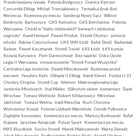
Przedstawiamy rywala
Polonia Bydgoszcz
Granica Kętrzyn
Concordia Elbląg
Michał Trzeciakiewicz
Termalica Bruk-Bet
Nieciecza
Rozmowa po meczu
Sandecja Nowy Sącz
Wiktor
Biedrzycki
Bartoszyce
GKS Katowice
GKS Bełchatów
Polonia
Warszawa
Chodź w "biało-niebieskich" barwach i zdobywaj
nagrody!
Kamil Hempel
Paweł Piceluk
Stomil Olsztyn - juniorzy
młodsi
Raków Częstochowa
UKS SMS Łódź
Rafał Śledź
Radomiak
Radom
Paweł Kaczmarek
Stomil Travel
ŁKS Łódź
ŁKS Łomża
Rozwój Katowice
Piotr Darmochwał
Bez napinki
Odra Opole
Legia II Warszawa
stowarzyszenie "Stomil Ponad Wszystko"
Centralna Liga Juniorów
Dawid Mieczkowski
Rozmowa przed
meczem
Yasuhiro Katō
Olimpia II Elbląg
Kamil Kiereś
Polska U-21
Chrobry Głogów
Stomil Cup
felieton
Makroregionalna Liga
Juniorów Młodszych
Stal Mielec
(S)krytym okiem
komentarz
Śląsk
Wrocław
Tomasz Wełnicki
Robert Kiłdanowicz
Mirosław
Jabłoński
Tomasz Wełna
Irakli Meschia
Ruch Chorzów
Wołodymyr Kowal
Polonia Lidzbark Warmiński
Górnik Polkowice
Zagłębie Sosnowiec
komentarz po meczu
Mariusz Borkowski
Rafał
Kujawa
Jarosław Ratajczak
Polsat Sport
Komentarz po meczu
MKS Kluczbork
Socios Stomil
Marek Maleszewski
Warta Sieradz
Jakub Mosakowski
Podbeskidzie Bielsko-Biała
Stomil Olsztyn -