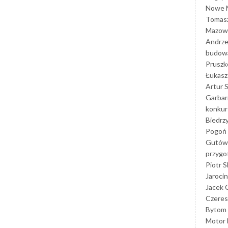
Nowe M
Tomasz
Mazowi
Andrze
budowa
Prusz
Łukasz 
Artur 
Garbar
konkur
Biedrz
Pogoń 
Gutów
przyg
Piotr S
Jarocin
Jacek 
Czeres
Bytom
Motor 