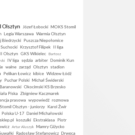
l Olsztyn
Józef Łobocki
MOKS Stomil
n
Legia Warszawa
Warmia Olsztyn
j Biedrzycki
Puszcza Niepołomice
 Suchocki
Krzysztof Filipek
II liga
II Olsztyn
GKS Wikielec
Bartosz
IV liga
sędzia
arbiter
Dominik Kun
ski
je
walne
zarząd
Olsztyn
stadion
u
Pelikan Łowicz
kibice
Widzew Łódź
y
Puchar Polski
Michał Świderski
Baranowski
Okocimski KS Brzesko
iała Piska
Zbigniew Kaczmarek
encja prasowa
wypowiedź
rozmowa
Stomil Olsztyn - juniorzy
Karol Żwir
Polska U-17
Daniel Michałowski
sklep.pl
koszulki
Ekstraklasa
Piotr
owicz
Mamry Giżycko
Artur Aluszyk
Suwałki
Radosław Stefanowicz
Drwęca