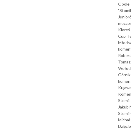
Opole
"Stomi
Junior
mecze
Kiereś
Cup
f
Młods
koment
Robert
Tomas
Wołod
Górnik
koment
Kujaw
Koment
Stomil
Jakub 
Stomil
Michał
Dzięcio