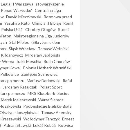
Legia II Warszawa
stowarzyszenie
l Ponad Wszystko"
Centralna Liga
ów
Dawid Mieczkowski
Rozmowa przed
m
Yasuhiro Katō
Olimpia II Elbląg
Kamil
Polska U-21
Chrobry Głogów
Stomil
elieton
Makroregionalna Liga Juniorów
zych
Stal Mielec
(S)krytym okiem
arz
Śląsk Wrocław
Tomasz Wełnicki
 Kiłdanowicz
Mirosław Jabłoński
z Wełna
Irakli Meschia
Ruch Chorzów
ymyr Kowal
Polonia Lidzbark Warmiński
 Polkowice
Zagłębie Sosnowiec
arz po meczu
Mariusz Borkowski
Rafał
a
Jarosław Ratajczak
Polsat Sport
arz po meczu
MKS Kluczbork
Socios
Marek Maleszewski
Warta Sieradz
Mosakowski
Podbeskidzie Bielsko-Biała
 Olsztyn - koszykówka
Tomasz Asensky
 Kraszewski
Wołodymyr Tanczyk
Ernest
ł
Adrian Stawski
Lukáš Kubáň
Kotwica