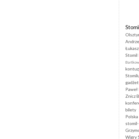
Stomi
Olszty
Andrze
Łukasz
Stomil 
Bartkow
kontuz
Stomil
gadżet
Paweł 
Znicz B
konfer
bilety
Polska
stomil-
Grzym
Wigry 