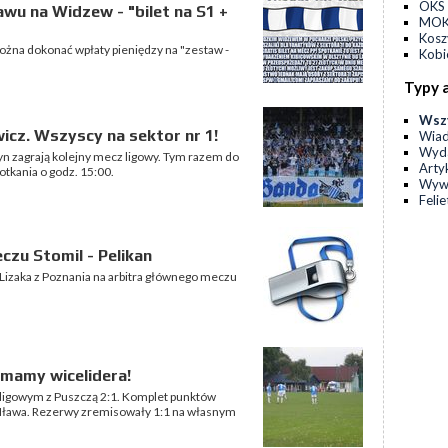
OKS 
wu na Widzew - "bilet na S1 +
MOKS
Kos
ożna dokonać wpłaty pieniędzy na "zestaw -
Kobi
Typy 
Wsz
icz. Wszyscy na sektor nr 1!
Wia
Wyda
tyn zagrają kolejny mecz ligowy. Tym razem do
Arty
otkania o godz. 15:00.
Wyw
Feli
zu Stomil - Pelikan
Lizaka z Poznania na arbitra głównego meczu
mamy wicelidera!
ligowym z Puszczą 2:1. Komplet punktów
a Iława. Rezerwy zremisowały 1:1 na własnym