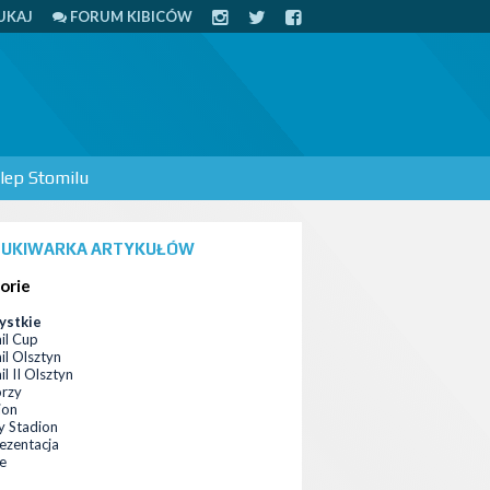
UKAJ
FORUM KIBICÓW
lep Stomilu
UKIWARKA ARTYKUŁÓW
orie
ystkie
il Cup
il Olsztyn
l II Olsztyn
orzy
ion
 Stadion
ezentacja
ce