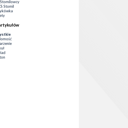
Stomilowcy
 Stomil
zykówka
ety
artykułów
ystkie
domość
rzenie
kuł
iad
eton