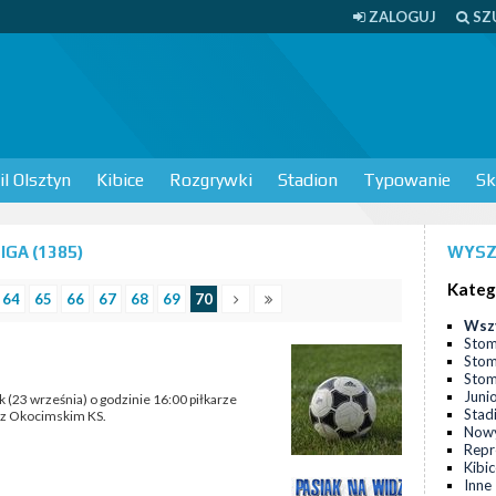
ZALOGUJ
SZ
l Olsztyn
Kibice
Rozgrywki
Stadion
Typowanie
Sk
IGA (1385)
WYSZ
Kateg
64
65
66
67
68
69
70
Wsz
Stom
Stom
Stomi
Juni
k (23 września) o godzinie 16:00 piłkarze
Stad
u z Okocimskim KS.
Nowy
Repr
Kibi
Inne