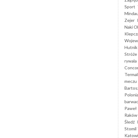
Sport
Mindau
Zejer
Naki O
Klepcz
Wojewó
Hutnik
Stróże
rywala
Concor
Termal
meczu
Bartos
Poloni
barwac
Paweł 
Raków
Śledź
Stomil 
Katow