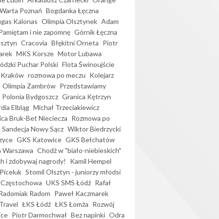
Warta Poznań
Bogdanka Łęczna
gas Kalonas
Olimpia Olsztynek
Adam
Pamiętam i nie zapomnę
Górnik Łęczna
lsztyn
Cracovia
Błękitni Orneta
Piotr
arek
MKS Korsze
Motor Lubawa
dzki Puchar Polski
Flota Świnoujście
 Kraków
rozmowa po meczu
Kolejarz
Olimpia Zambrów
Przedstawiamy
Polonia Bydgoszcz
Granica Kętrzyn
dia Elbląg
Michał Trzeciakiewicz
ica Bruk-Bet Nieciecza
Rozmowa po
Sandecja Nowy Sącz
Wiktor Biedrzycki
zyce
GKS Katowice
GKS Bełchatów
a Warszawa
Chodź w "biało-niebieskich"
h i zdobywaj nagrody!
Kamil Hempel
Piceluk
Stomil Olsztyn - juniorzy młodsi
 Częstochowa
UKS SMS Łódź
Rafał
Radomiak Radom
Paweł Kaczmarek
Travel
ŁKS Łódź
ŁKS Łomża
Rozwój
ice
Piotr Darmochwał
Bez napinki
Odra