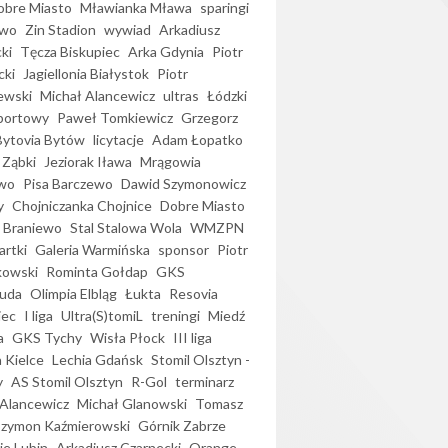
bre Miasto
Mławianka Mława
sparingi
ewo
Zin Stadion
wywiad
Arkadiusz
ki
Tęcza Biskupiec
Arka Gdynia
Piotr
cki
Jagiellonia Białystok
Piotr
ewski
Michał Alancewicz
ultras
Łódzki
portowy
Paweł Tomkiewicz
Grzegorz
Bytovia Bytów
licytacje
Adam Łopatko
 Ząbki
Jeziorak Iława
Mrągowia
wo
Pisa Barczewo
Dawid Szymonowicz
y
Chojniczanka Chojnice
Dobre Miasto
 Braniewo
Stal Stalowa Wola
WMZPN
artki
Galeria Warmińska
sponsor
Piotr
kowski
Rominta Gołdap
GKS
uda
Olimpia Elbląg
Łukta
Resovia
iec
I liga
Ultra(S)tomiL
treningi
Miedź
a
GKS Tychy
Wisła Płock
III liga
 Kielce
Lechia Gdańsk
Stomil Olsztyn -
y
AS Stomil Olsztyn
R-Gol
terminarz
Alancewicz
Michał Glanowski
Tomasz
Szymon Kaźmierowski
Górnik Zabrze
ie Lubin
Arkadiusz Czarnecki
Orange