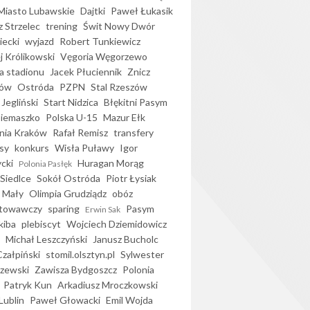
iasto Lubawskie
Dajtki
Paweł Łukasik
 Strzelec
trening
Świt Nowy Dwór
ecki
wyjazd
Robert Tunkiewicz
j Królikowski
Vęgoria Węgorzewo
 stadionu
Jacek Płuciennik
Znicz
ków
Ostróda
PZPN
Stal Rzeszów
Jegliński
Start Nidzica
Błękitni Pasym
Siemaszko
Polska U-15
Mazur Ełk
nia Kraków
Rafał Remisz
transfery
sy
konkurs
Wisła Puławy
Igor
ycki
Huragan Morąg
Polonia Pasłęk
Siedlce
Sokół Ostróda
Piotr Łysiak
 Mały
Olimpia Grudziądz
obóz
otowawczy
sparing
Pasym
Erwin Sak
kiba
plebiscyt
Wojciech Dziemidowicz
Michał Leszczyński
Janusz Bucholc
Czałpiński
stomil.olsztyn.pl
Sylwester
zewski
Zawisza Bydgoszcz
Polonia
Patryk Kun
Arkadiusz Mroczkowski
Lublin
Paweł Głowacki
Emil Wojda