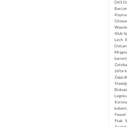
DKS Do
Barcz
Kopruc
Głowa
Wypni
Klub S
Lech
Dolcan
Mrągo
karnet
Zatoka
żółte k
Zającz
Stawig
Biskup
Legnic
Korona
kobiet
Paweł 
Ptak
Zagłęb