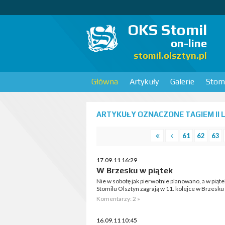
OKS Stomil
on-line
stomil.olsztyn.pl
Główna
Artykuły
Galerie
Stomi
ARTYKUŁY OZNACZONE TAGIEM II L
61
62
63
17.09.11 16:29
W Brzesku w piątek
Nie w sobotę jak pierwotnie planowano, a w piąte
Stomilu Olsztyn zagrają w 11. kolejce w Brzesk
Komentarzy: 2 »
16.09.11 10:45