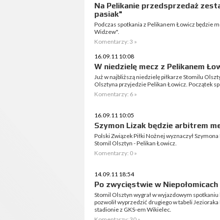
Na Pelikanie przedsprzedaż zesta
pasiak"
Podczas spotkania z Pelikanem Łowicz będzie m
Widzew".
Komentarzy: 3 »
16.09.11 10:08
W niedzielę mecz z Pelikanem Łow
Już w najbliższą niedzielę piłkarze Stomilu Olsz
Olsztyna przyjedzie Pelikan Łowicz. Początek sp
Komentarzy: 6 »
16.09.11 10:05
Szymon Lizak będzie arbitrem mec
Polski Związek Piłki Nożnej wyznaczył Szymona 
Stomil Olsztyn - Pelikan Łowicz.
Komentarzy: 0 »
14.09.11 18:54
Po zwycięstwie w Niepołomicach 
Stomil Olsztyn wygrał w wyjazdowym spotkaniu 
pozwolił wyprzedzić drugiego w tabeli Jeziorak
stadionie z GKS-em Wikielec.
Komentarzy: 30 »