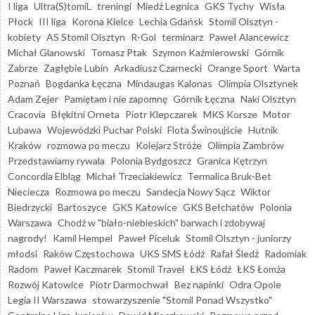
I liga
Ultra(S)tomiL
treningi
Miedź Legnica
GKS Tychy
Wisła
Płock
III liga
Korona Kielce
Lechia Gdańsk
Stomil Olsztyn -
kobiety
AS Stomil Olsztyn
R-Gol
terminarz
Paweł Alancewicz
Michał Glanowski
Tomasz Ptak
Szymon Kaźmierowski
Górnik
Zabrze
Zagłębie Lubin
Arkadiusz Czarnecki
Orange Sport
Warta
Poznań
Bogdanka Łęczna
Mindaugas Kalonas
Olimpia Olsztynek
Adam Zejer
Pamiętam i nie zapomnę
Górnik Łęczna
Naki Olsztyn
Cracovia
Błękitni Orneta
Piotr Klepczarek
MKS Korsze
Motor
Lubawa
Wojewódzki Puchar Polski
Flota Świnoujście
Hutnik
Kraków
rozmowa po meczu
Kolejarz Stróże
Olimpia Zambrów
Przedstawiamy rywala
Polonia Bydgoszcz
Granica Kętrzyn
Concordia Elbląg
Michał Trzeciakiewicz
Termalica Bruk-Bet
Nieciecza
Rozmowa po meczu
Sandecja Nowy Sącz
Wiktor
Biedrzycki
Bartoszyce
GKS Katowice
GKS Bełchatów
Polonia
Warszawa
Chodź w "biało-niebieskich" barwach i zdobywaj
nagrody!
Kamil Hempel
Paweł Piceluk
Stomil Olsztyn - juniorzy
młodsi
Raków Częstochowa
UKS SMS Łódź
Rafał Śledź
Radomiak
Radom
Paweł Kaczmarek
Stomil Travel
ŁKS Łódź
ŁKS Łomża
Rozwój Katowice
Piotr Darmochwał
Bez napinki
Odra Opole
Legia II Warszawa
stowarzyszenie "Stomil Ponad Wszystko"