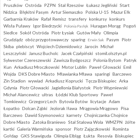
Pruszków
Ostróda
PZPN
Stal Rzeszów
Łukasz Jegliński
Start
Nidzica
Błękitni Pasym
Artur Siemaszko
Polska U-15
Mazur Ełk
Garbarnia Kraków
Rafał Remisz
transfery
konkursy
konkurs
Wisła Puławy
Igor Biedrzycki
Huragan Morąg
Pogoń
Polonia Pasłęk
Siedlce
Sokół Ostróda
Piotr Łysiak
Gutów Mały
Olimpia
Grudziądz
obóz przygotowawczy
sparing
Pasym
Piotr
Erwin Sak
Skiba
plebiscyt
Wojciech Dziemidowicz
Jarocin
Michał
Leszczyński
Janusz Bucholc
Jacek Czałpiński
stomil.olsztyn.pl
Sylwester Czereszewski
Zawisza Bydgoszcz
Polonia Bytom
Patryk
Kun
Arkadiusz Mroczkowski
Motor Lublin
Paweł Głowacki
Emil
Wojda
DKS Dobre Miasto
Mławianka Mława
sparingi
Barczewo
Zin Stadion
wywiad
Arkadiusz Koprucki
Tęcza Biskupiec
Arka
Gdynia
Piotr Głowacki
Jagiellonia Białystok
Piotr Wypniewski
Michał Alancewicz
ultras
Łódzki Klub Sportowy
Paweł
Tomkiewicz
Grzegorz Lech
Bytovia Bytów
licytacje
Adam
Łopatko
Dolcan Ząbki
Jeziorak Iława
Mrągowia Mrągowo
Pisa
Barczewo
Dawid Szymonowicz
karnety
Chojniczanka Chojnice
Dobre Miasto
Zatoka Braniewo
Stal Stalowa Wola
WMZPN
żółte
kartki
Galeria Warmińska
sponsor
Piotr Zajączkowski
Rominta
Gołdap
GKS Stawiguda
Olimpia Elbląg
Łukta
Resovia
Biskupiec