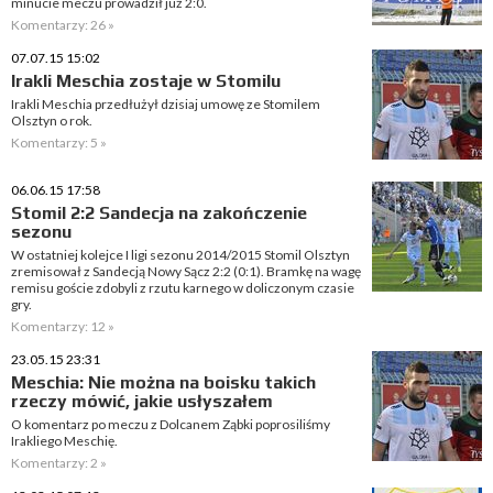
minucie meczu prowadził już 2:0.
Komentarzy: 26 »
07.07.15 15:02
Irakli Meschia zostaje w Stomilu
Irakli Meschia przedłużył dzisiaj umowę ze Stomilem
Olsztyn o rok.
Komentarzy: 5 »
06.06.15 17:58
Stomil 2:2 Sandecja na zakończenie
sezonu
W ostatniej kolejce I ligi sezonu 2014/2015 Stomil Olsztyn
zremisował z Sandecją Nowy Sącz 2:2 (0:1). Bramkę na wagę
remisu goście zdobyli z rzutu karnego w doliczonym czasie
gry.
Komentarzy: 12 »
23.05.15 23:31
Meschia: Nie można na boisku takich
rzeczy mówić, jakie usłyszałem
O komentarz po meczu z Dolcanem Ząbki poprosiliśmy
Irakliego Meschię.
Komentarzy: 2 »