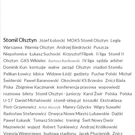
Stomil Olsztyn
Józef Łobocki
MOKS Stomil Olsztyn
Legia
Warszawa
Warmia Olsztyn
Andrzej Biedrzycki
Puszcza
Niepołomice
Łukasz Suchocki
Krzysztof Filipek
II liga
Stomil II
Olsztyn
GKS Wikielec
IV liga
sędzia
arbiter
Bartosz Bartkowski
Dominik Kun
kontuzje
walne
zarząd
Olsztyn
stadion Stomilu
Pelikan Łowicz
kibice
Widzew Łódź
gadżety
Puchar Polski
Michał
Świderski
Paweł Baranowski
Okocimski KS Brzesko
Znicz Biała
Piska
Zbigniew Kaczmarek
konferencja prasowa
wypowiedź
rozmowa
bilety
Stomil Olsztyn - juniorzy
Karol Żwir
Polska
Polska
U-17
Daniel Michałowski
stomil-sklep.pl
koszulki
Ekstraklasa
Piotr Grzymowicz
Mamry Giżycko
Wigry Suwałki
Artur Aluszyk
Radosław Stefanowicz
Drwęca Nowe Miasto Lubawskie
Dajtki
Paweł Łukasik
Tomasz Strzelec
trening
Świt Nowy Dwór
Mazowiecki
wyjazd
Robert Tunkiewicz
Andrzej Królikowski
Vęgoria Węgorzewo
budowa stadionu
Jacek Płuciennik
Znicz