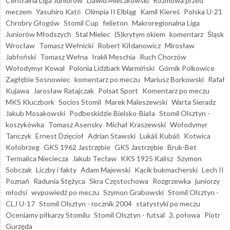
Centralna Liga Juniorów
Dawid Mieczkowski
Rozmowa przed
meczem
Yasuhiro Katō
Olimpia II Elbląg
Kamil Kiereś
Polska U-21
Chrobry Głogów
Stomil Cup
felieton
Makroregionalna Liga
Juniorów Młodszych
Stal Mielec
(S)krytym okiem
komentarz
Śląsk
Wrocław
Tomasz Wełnicki
Robert Kiłdanowicz
Mirosław
Jabłoński
Tomasz Wełna
Irakli Meschia
Ruch Chorzów
Wołodymyr Kowal
Polonia Lidzbark Warmiński
Górnik Polkowice
Zagłębie Sosnowiec
komentarz po meczu
Mariusz Borkowski
Rafał
Kujawa
Jarosław Ratajczak
Polsat Sport
Komentarz po meczu
MKS Kluczbork
Socios Stomil
Marek Maleszewski
Warta Sieradz
Jakub Mosakowski
Podbeskidzie Bielsko-Biała
Stomil Olsztyn -
koszykówka
Tomasz Asensky
Michał Kraszewski
Wołodymyr
Tanczyk
Ernest Dzięcioł
Adrian Stawski
Lukáš Kubáň
Kotwica
Kołobrzeg
GKS 1962 Jastrzębie
GKS Jastrzębie
Bruk-Bet
Termalica Nieciecza
Jakub Tecław
KKS 1925 Kalisz
Szymon
Sobczak
Liczby i fakty
Adam Majewski
Kącik bukmacherski
Lech II
Poznań
Radunia Stężyca
Skra Częstochowa
Rozgrzewka
juniorzy
młodsi
wypowiedź po meczu
Szymon Grabowski
Stomil Olsztyn -
CLJ U-17
Stomil Olsztyn - rocznik 2004
statystyki po meczu
Oceniamy piłkarzy Stomilu
Stomil Olsztyn - futsal
3. połowa
Piotr
Gurzęda