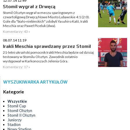
12.07.14 12:49
Stomil wygrał z Drwęcą
Stomil Olsztyn wygrał w meczu sparingowym z
czwartoligową Drwęcą Nowe Miasto Lubawskie 4:1 (2:0).
Gole dla "biało-niebieskich" zdobyli Yasuhiro Katō, Irakli
Meschia oraz Paweł Piceluk (dwa).
Komentarzy: 43 »
08.07.14 11:19
Irakli Meschia sprawdzany przez Stomil
21-letni ukraiński pomocnik Irakli Meschia będzie od dzisiaj
testowany w Stomilu Olsztyn. Zawodnik ostatnio
występował w Karkonoszach Jelenia Góra.
Komentarzy: 17 »
WYSZUKIWARKA ARTYKUŁÓW
Kategorie
Wszystkie
Stomil Cup
Stomil Olsztyn
Stomil II Olsztyn
Juniorzy
Stadion
Nowy Stadion