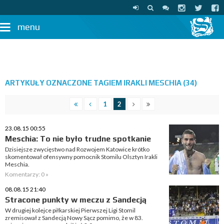
menu
ARTYKUŁY OZNACZONE TAGIEM IRAKLI MESCHIA (34)
1
2
23.08.15 00:55
Meschia: To nie było trudne spotkanie
Dzisiejsze zwycięstwo nad Rozwojem Katowice krótko
skomentował ofensywny pomocnik Stomilu Olsztyn Irakli
Meschia.
Komentarzy: 0 »
08.08.15 21:40
Stracone punkty w meczu z Sandecją
W drugiej kolejce piłkarskiej Pierwszej Ligi Stomil
zremisował z Sandecją Nowy Sącz pomimo, że w 83.