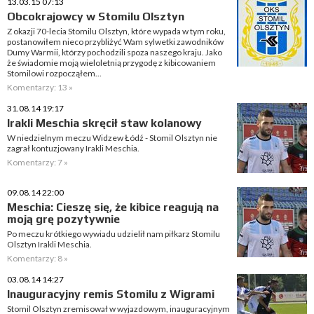
13.03.15 07:13
Obcokrajowcy w Stomilu Olsztyn
Z okazji 70-lecia Stomilu Olsztyn, które wypada w tym roku,
postanowiłem nieco przybliżyć Wam sylwetki zawodników
Dumy Warmii, którzy pochodzili spoza naszego kraju. Jako
że świadomie moją wieloletnią przygodę z kibicowaniem
Stomilowi rozpocząłem...
Komentarzy: 13 »
31.08.14 19:17
Irakli Meschia skręcił staw kolanowy
W niedzielnym meczu Widzew Łódź - Stomil Olsztyn nie
zagrał kontuzjowany Irakli Meschia.
Komentarzy: 7 »
09.08.14 22:00
Meschia: Cieszę się, że kibice reagują na
moją grę pozytywnie
Po meczu krótkiego wywiadu udzielił nam piłkarz Stomilu
Olsztyn Irakli Meschia.
Komentarzy: 8 »
03.08.14 14:27
Inauguracyjny remis Stomilu z Wigrami
Stomil Olsztyn zremisował w wyjazdowym, inauguracyjnym