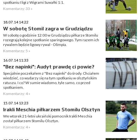
spotkaniu I ligi z Wigrami Suwałki 1:1.
Komentarzy: 33 »
18.07.14 14:22
W sobotę Stomil zagra w Grudziądzu
W sobotę o godzinie 12:00 w Grudziądzu piłkarze Stomilu
rozegrają kolejne spotkanie sparingowego. Tym razem ich
rywalem będzie ligowy rywal - Olimpia.
Komentarzy: 5 »
16.07.14 11:33
"Bez napinki": Audyt prawdę ci powie?
Specjalnie poczekałem z "Bez napinki" do środy. Chciałem
wiedzieć, co wydarzy się na tym spotkaniu w olsztyńskim
ratuszu. I co? W sumie wiadomo, tyle samo, co przed
spotkaniem.
Komentarzy: 4 »
15.07.14 13:23
Irakli Meschia piłkarzem Stomilu Olsztyn
We wtorek 21-letni ukraiński pomocnik Irakli Meschia
został piłkarzem Stomilu Olsztyn.
Komentarzy: 4 »