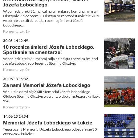
Józefa Łobockiego
W poniedziałek (31 marca) na cmentarzu komunalnym w
Olsztynie kibice Stomilu Olsztyn oraz przedstawiciele klubu
wspólnie uczcili dziesiątą rocznicę śmierci Józefa
Łobockiego.
Komentarzy: 1 »
30.03.14 12:49
10 rocznica śmierci Józefa Łobockiego.
Spotkanie na cmentarzu!
W poniedziałek (31 marca) mija dziesiąta rocznica śmierci
Józefa Łobockiego, legendy Stomilu Olsztyn.
Komentarzy: 0 »
30.06.13 15:32
Za nami Memoriał Józefa Łobockiego
W Łukcie odbył się XXIII Memoriał Józefa Łobockiego.
Oldboje Stomilu Olsztyn wygrali z oldbojami Jezioraka Iława
5:4.
Komentarzy: 2 »
14.06.13 14:34
Memoriał Józefa Łobockiego w Łukcie
Tegoroczny Memoriał Józefa Łobockiego odbędzie się 30
czerwca w Łukcie.