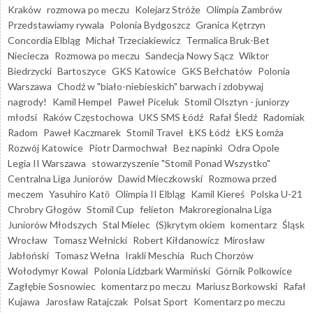
Kraków
rozmowa po meczu
Kolejarz Stróże
Olimpia Zambrów
Przedstawiamy rywala
Polonia Bydgoszcz
Granica Kętrzyn
Concordia Elbląg
Michał Trzeciakiewicz
Termalica Bruk-Bet
Nieciecza
Rozmowa po meczu
Sandecja Nowy Sącz
Wiktor
Biedrzycki
Bartoszyce
GKS Katowice
GKS Bełchatów
Polonia
Warszawa
Chodź w "biało-niebieskich" barwach i zdobywaj
nagrody!
Kamil Hempel
Paweł Piceluk
Stomil Olsztyn - juniorzy
młodsi
Raków Częstochowa
UKS SMS Łódź
Rafał Śledź
Radomiak
Radom
Paweł Kaczmarek
Stomil Travel
ŁKS Łódź
ŁKS Łomża
Rozwój Katowice
Piotr Darmochwał
Bez napinki
Odra Opole
Legia II Warszawa
stowarzyszenie "Stomil Ponad Wszystko"
Centralna Liga Juniorów
Dawid Mieczkowski
Rozmowa przed
meczem
Yasuhiro Katō
Olimpia II Elbląg
Kamil Kiereś
Polska U-21
Chrobry Głogów
Stomil Cup
felieton
Makroregionalna Liga
Juniorów Młodszych
Stal Mielec
(S)krytym okiem
komentarz
Śląsk
Wrocław
Tomasz Wełnicki
Robert Kiłdanowicz
Mirosław
Jabłoński
Tomasz Wełna
Irakli Meschia
Ruch Chorzów
Wołodymyr Kowal
Polonia Lidzbark Warmiński
Górnik Polkowice
Zagłębie Sosnowiec
komentarz po meczu
Mariusz Borkowski
Rafał
Kujawa
Jarosław Ratajczak
Polsat Sport
Komentarz po meczu