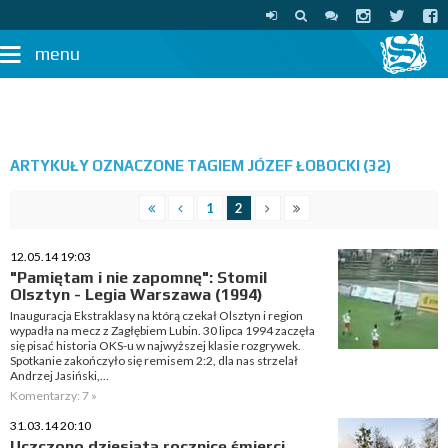
menu
ARTYKUŁY OZNACZONE TAGIEM JÓZEF ŁOBOCKI (32)
1
2
12.05.14 19:03
"Pamiętam i nie zapomnę": Stomil
Olsztyn - Legia Warszawa (1994)
Inauguracja Ekstraklasy na którą czekał Olsztyn i region
wypadła na mecz z Zagłębiem Lubin. 30 lipca 1994 zaczęła
się pisać historia OKS-u w najwyższej klasie rozgrywek.
Spotkanie zakończyło się remisem 2:2, dla nas strzelał
Andrzej Jasiński,...
Komentarzy: 7 »
31.03.14 20:10
Uczczono dziesiątą rocznicę śmierci