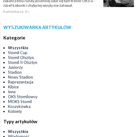
zakończeniu rundy jesiennej udał się tam trener OKS-u -
Józef Łobocki i chyba tej wizyty nie żałował.
Komentarzy: 0 »
WYSZUKIWARKA ARTYKUŁÓW
Kategorie
Wszystkie
Stomil Cup
Stomil Olsztyn
Stomil II Olsztyn
Juniorzy
Stadion
Nowy Stadion
Reprezentacja
Kibice
Inne
OKS Stomilowcy
MOKS Stomil
Koszykówka
Kobiety
Typy artykułów
Wszystkie
Wiadomość