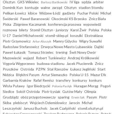
Olsztyn
GKS Wikielec
IV liga
sędzia
arbiter
Bartosz Bartkowski
Dominik Kun
kontuzje
walne
zarząd
Olsztyn
stadion Stomilu
Pelikan Łowicz
kibice
Widzew Łódź
gadżety
Puchar Polski
Michał
Świderski
Paweł Baranowski
Okocimski KS Brzesko
Znicz Biała
Piska
Zbigniew Kaczmarek
konferencja prasowa
wypowiedź
rozmowa
bilety
Stomil Olsztyn - juniorzy
Karol Żwir
Polska
Polska
U-17
Daniel Michałowski
stomil-sklep.pl
koszulki
Ekstraklasa
Piotr Grzymowicz
Mamry Giżycko
Wigry Suwałki
Artur Aluszyk
Radosław Stefanowicz
Drwęca Nowe Miasto Lubawskie
Dajtki
Paweł Łukasik
Tomasz Strzelec
trening
Świt Nowy Dwór
Mazowiecki
wyjazd
Robert Tunkiewicz
Andrzej Królikowski
Vęgoria Węgorzewo
budowa stadionu
Jacek Płuciennik
Znicz
Pruszków
Ostróda
PZPN
Stal Rzeszów
Łukasz Jegliński
Start
Nidzica
Błękitni Pasym
Artur Siemaszko
Polska U-15
Mazur Ełk
Garbarnia Kraków
Rafał Remisz
transfery
konkursy
konkurs
Wisła Puławy
Igor Biedrzycki
Huragan Morąg
Pogoń
Polonia Pasłęk
Siedlce
Sokół Ostróda
Piotr Łysiak
Gutów Mały
Olimpia
Grudziądz
obóz przygotowawczy
sparing
Pasym
Piotr
Erwin Sak
Skiba
plebiscyt
Wojciech Dziemidowicz
Jarocin
Michał
Leszczyński
Janusz Bucholc
Jacek Czałpiński
stomil.olsztyn.pl
Sylwester Czereszewski
Zawisza Bydgoszcz
Polonia Bytom
Patryk