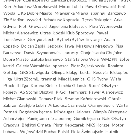
Kun
Arkadiusz Mroczkowski
Motor Lublin
Paweł Głowacki
Emil
Wojda
DKS Dobre Miasto
Mławianka Mława
sparingi
Barczewo
Zin Stadion
wywiad
Arkadiusz Koprucki
Tęcza Biskupiec
Arka
Gdynia
Piotr Głowacki
Jagiellonia Białystok
Piotr Wypniewski
Michał Alancewicz
ultras
Łódzki Klub Sportowy
Paweł
Tomkiewicz
Grzegorz Lech
Bytovia Bytów
licytacje
Adam
Łopatko
Dolcan Ząbki
Jeziorak Iława
Mrągowia Mrągowo
Pisa
Barczewo
Dawid Szymonowicz
karnety
Chojniczanka Chojnice
Dobre Miasto
Zatoka Braniewo
Stal Stalowa Wola
WMZPN
żółte
kartki
Galeria Warmińska
sponsor
Piotr Zajączkowski
Rominta
Gołdap
GKS Stawiguda
Olimpia Elbląg
Łukta
Resovia
Biskupiec
I liga
Ultra(S)tomiL
treningi
Miedź Legnica
GKS Tychy
Wisła
Płock
III liga
Korona Kielce
Lechia Gdańsk
Stomil Olsztyn -
kobiety
AS Stomil Olsztyn
R-Gol
terminarz
Paweł Alancewicz
Michał Glanowski
Tomasz Ptak
Szymon Kaźmierowski
Górnik
Zabrze
Zagłębie Lubin
Arkadiusz Czarnecki
Orange Sport
Warta
Poznań
Bogdanka Łęczna
Mindaugas Kalonas
Olimpia Olsztynek
Adam Zejer
Pamiętam i nie zapomnę
Górnik Łęczna
Naki Olsztyn
Cracovia
Błękitni Orneta
Piotr Klepczarek
MKS Korsze
Motor
Lubawa
Wojewódzki Puchar Polski
Flota Świnoujście
Hutnik