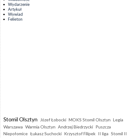
Wydarzenie
Artykuł
Wywiad
Felieton
Stomil Olsztyn
Józef Łobocki
MOKS Stomil Olsztyn
Legia
Warszawa
Warmia Olsztyn
Andrzej Biedrzycki
Puszcza
Niepołomice
Łukasz Suchocki
Krzysztof Filipek
II liga
Stomil II