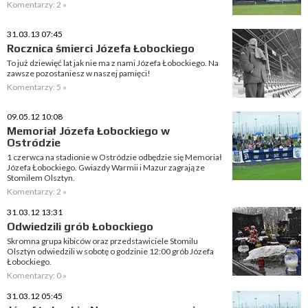
Komentarzy: 2 »
31.03.13 07:45
Rocznica śmierci Józefa Łobockiego
To już dziewięć lat jak nie ma z nami Józefa Łobockiego. Na
zawsze pozostaniesz w naszej pamięci!
Komentarzy: 5 »
09.05.12 10:08
Memoriał Józefa Łobockiego w
Ostródzie
1 czerwca na stadionie w Ostródzie odbędzie się Memoriał
Józefa Łobockiego. Gwiazdy Warmii i Mazur zagrają ze
Stomilem Olsztyn.
Komentarzy: 2 »
31.03.12 13:31
Odwiedzili grób Łobockiego
Skromna grupa kibiców oraz przedstawiciele Stomilu
Olsztyn odwiedzili w sobotę o godzinie 12:00 grób Józefa
Łobockiego.
Komentarzy: 0 »
31.03.12 05:45