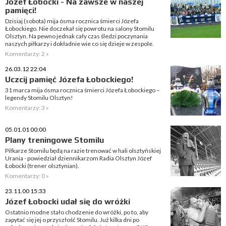
Józef Łobocki - Na zawsze w naszej
pamięci!
Dzisiaj (sobota) mija ósma rocznica śmierci Józefa
Łobockiego. Nie doczekał się powrotu na salony Stomilu
Olsztyn. Na pewno jednak cały czas śledzi poczynania
naszych piłkarzy i dokładnie wie co się dzieje w zespole.
Komentarzy: 2 »
26.03.12 22:04
Uczcij pamięć Józefa Łobockiego!
31 marca mija ósma rocznica śmierci Józefa Łobockiego –
legendy Stomilu Olsztyn!
Komentarzy: 3 »
05.01.01 00:00
Plany treningowe Stomilu
Piłkarze Stomilu będą na razie trenować w hali olsztyńskiej
Urania - powiedział dziennikarzom Radia Olsztyn Józef
Łobocki (trener olsztynian).
Komentarzy: 0 »
23.11.00 15:33
Józef Łobocki udał się do wróżki
Ostatnio modne stało chodzenie do wróżki, po to, aby
zapytać się jej o przyszłość Stomilu. Już kilka dni po