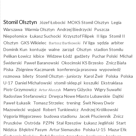
Stomil Olsztyn
Józef Łobocki
MOKS Stomil Olsztyn
Legia
Warszawa
Warmia Olsztyn
Andrzej Biedrzycki
Puszcza
Niepołomice
Łukasz Suchocki
Krzysztof Filipek
II liga
Stomil II
Olsztyn
GKS Wikielec
IV liga
sędzia
arbiter
Bartosz Bartkowski
Dominik Kun
kontuzje
walne
zarząd
Olsztyn
stadion Stomilu
Pelikan Łowicz
kibice
Widzew Łódź
gadżety
Puchar Polski
Michał
Świderski
Paweł Baranowski
Okocimski KS Brzesko
Znicz Biała
Piska
Zbigniew Kaczmarek
konferencja prasowa
wypowiedź
rozmowa
bilety
Stomil Olsztyn - juniorzy
Karol Żwir
Polska
Polska
U-17
Daniel Michałowski
stomil-sklep.pl
koszulki
Ekstraklasa
Piotr Grzymowicz
Mamry Giżycko
Wigry Suwałki
Artur Aluszyk
Radosław Stefanowicz
Drwęca Nowe Miasto Lubawskie
Dajtki
Paweł Łukasik
Tomasz Strzelec
trening
Świt Nowy Dwór
Mazowiecki
wyjazd
Robert Tunkiewicz
Andrzej Królikowski
Vęgoria Węgorzewo
budowa stadionu
Jacek Płuciennik
Znicz
Pruszków
Ostróda
PZPN
Stal Rzeszów
Łukasz Jegliński
Start
Nidzica
Błękitni Pasym
Artur Siemaszko
Polska U-15
Mazur Ełk