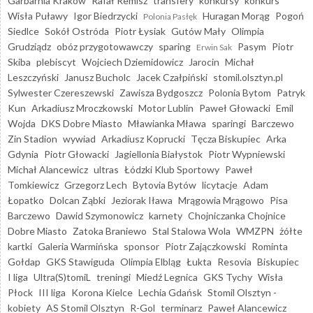
Garbarnia Kraków
Rafał Remisz
transfery
konkursy
konkurs
Wisła Puławy
Igor Biedrzycki
Huragan Morąg
Pogoń
Polonia Pasłęk
Siedlce
Sokół Ostróda
Piotr Łysiak
Gutów Mały
Olimpia
Grudziądz
obóz przygotowawczy
sparing
Pasym
Piotr
Erwin Sak
Skiba
plebiscyt
Wojciech Dziemidowicz
Jarocin
Michał
Leszczyński
Janusz Bucholc
Jacek Czałpiński
stomil.olsztyn.pl
Sylwester Czereszewski
Zawisza Bydgoszcz
Polonia Bytom
Patryk
Kun
Arkadiusz Mroczkowski
Motor Lublin
Paweł Głowacki
Emil
Wojda
DKS Dobre Miasto
Mławianka Mława
sparingi
Barczewo
Zin Stadion
wywiad
Arkadiusz Koprucki
Tęcza Biskupiec
Arka
Gdynia
Piotr Głowacki
Jagiellonia Białystok
Piotr Wypniewski
Michał Alancewicz
ultras
Łódzki Klub Sportowy
Paweł
Tomkiewicz
Grzegorz Lech
Bytovia Bytów
licytacje
Adam
Łopatko
Dolcan Ząbki
Jeziorak Iława
Mrągowia Mrągowo
Pisa
Barczewo
Dawid Szymonowicz
karnety
Chojniczanka Chojnice
Dobre Miasto
Zatoka Braniewo
Stal Stalowa Wola
WMZPN
żółte
kartki
Galeria Warmińska
sponsor
Piotr Zajączkowski
Rominta
Gołdap
GKS Stawiguda
Olimpia Elbląg
Łukta
Resovia
Biskupiec
I liga
Ultra(S)tomiL
treningi
Miedź Legnica
GKS Tychy
Wisła
Płock
III liga
Korona Kielce
Lechia Gdańsk
Stomil Olsztyn -
kobiety
AS Stomil Olsztyn
R-Gol
terminarz
Paweł Alancewicz