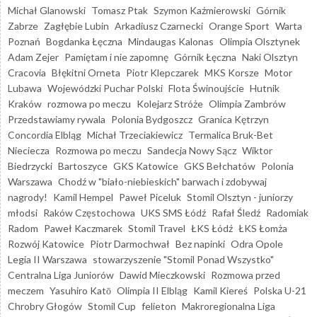
Michał Glanowski
Tomasz Ptak
Szymon Kaźmierowski
Górnik
Zabrze
Zagłębie Lubin
Arkadiusz Czarnecki
Orange Sport
Warta
Poznań
Bogdanka Łęczna
Mindaugas Kalonas
Olimpia Olsztynek
Adam Zejer
Pamiętam i nie zapomnę
Górnik Łęczna
Naki Olsztyn
Cracovia
Błękitni Orneta
Piotr Klepczarek
MKS Korsze
Motor
Lubawa
Wojewódzki Puchar Polski
Flota Świnoujście
Hutnik
Kraków
rozmowa po meczu
Kolejarz Stróże
Olimpia Zambrów
Przedstawiamy rywala
Polonia Bydgoszcz
Granica Kętrzyn
Concordia Elbląg
Michał Trzeciakiewicz
Termalica Bruk-Bet
Nieciecza
Rozmowa po meczu
Sandecja Nowy Sącz
Wiktor
Biedrzycki
Bartoszyce
GKS Katowice
GKS Bełchatów
Polonia
Warszawa
Chodź w "biało-niebieskich" barwach i zdobywaj
nagrody!
Kamil Hempel
Paweł Piceluk
Stomil Olsztyn - juniorzy
młodsi
Raków Częstochowa
UKS SMS Łódź
Rafał Śledź
Radomiak
Radom
Paweł Kaczmarek
Stomil Travel
ŁKS Łódź
ŁKS Łomża
Rozwój Katowice
Piotr Darmochwał
Bez napinki
Odra Opole
Legia II Warszawa
stowarzyszenie "Stomil Ponad Wszystko"
Centralna Liga Juniorów
Dawid Mieczkowski
Rozmowa przed
meczem
Yasuhiro Katō
Olimpia II Elbląg
Kamil Kiereś
Polska U-21
Chrobry Głogów
Stomil Cup
felieton
Makroregionalna Liga