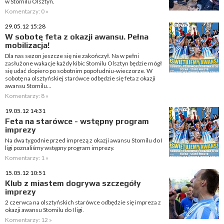
w Stomilu Olsztyn.
Komentarzy: 0 »
29.05.12 15:28
W sobotę feta z okazji awansu. Pełna
mobilizacja!
Dla nas sezon jeszcze się nie zakończył. Na w pełni
zasłużone wakacje każdy kibic Stomilu Olsztyn będzie mógł
się udać dopiero po sobotnim popołudniu-wieczorze. W
sobotę na olsztyńskiej starówce odbędzie się feta z okazji
awansu Stomilu...
Komentarzy: 8 »
19.05.12 14:31
Feta na starówce - wstępny program
imprezy
Na dwa tygodnie przed imprezą z okazji awansu Stomilu do I
ligi poznaliśmy wstępny program imprezy.
Komentarzy: 1 »
15.05.12 10:51
Klub z miastem dogrywa szczegóły
imprezy
2 czerwca na olsztyńskich starówce odbędzie się impreza z
okazji awansu Stomilu do I ligi.
Komentarzy: 12 »