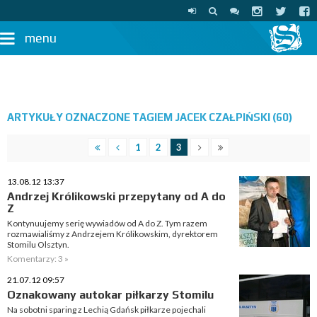
menu
ARTYKUŁY OZNACZONE TAGIEM JACEK CZAŁPIŃSKI (60)
1
2
3
13.08.12 13:37
Andrzej Królikowski przepytany od A do
Z
Kontynuujemy serię wywiadów od A do Z. Tym razem
rozmawialiśmy z Andrzejem Królikowskim, dyrektorem
Stomilu Olsztyn.
Komentarzy: 3 »
21.07.12 09:57
Oznakowany autokar piłkarzy Stomilu
Na sobotni sparing z Lechią Gdańsk piłkarze pojechali