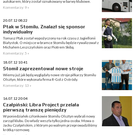
autokarem, który został oznakowany w barwy klubowe.
Komentarzy: 9 »
20.07.12 08:22
Ptak w Stomilu. Znalazł się sponsor
indywidualny
Tomasz Ptak został wypożyczony na rok czasu z Jagiellonii
Białystok. O miejsce w bramce Stomilu będzie rywalizował z
Michałem Leszczyńskim oraz Piotrem Skibą.
Komentarzy: 5 »
18.07.12 10:41
Stomil zaprezentował nowe stroje
Wiemy już jak będą wyglądały nowe stroje piłkarzy Stomilu
Olsztyn, które wykonała firma R-Gol z Ostródy.
Komentarzy: 13 »
16.07.12 20:04
Czałpiński: Libra Project przelała
pierwszą transzę pieniędzy
W poniedziałek członkowie Stomilu Olsztyn wybrali nowy
zarząd klubu. Do władz weszła tylko jedna osoba. Mowa o
Jacku Czałpińskim, z którym po walnym przeprowadziliśmy
krótką rozmowę.