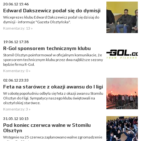
20.06.12 15:46
Edward Dakszewicz podał się do dymisji
Wiceprezes klubu Edward Dakszewicz podał się dzisiaj do
dymisji - informuje "Gazeta Olsztyńska".
Komentarzy: 13 »
19.06.12 17:38
R-Gol sponsorem technicznym klubu
Stomil Olsztyn poinformował w oficjalnym komunikacie, że
sponsorem technicznym klubu przez dwa najbliższe sezony
będzie firma R-Gol.
Komentarzy: 0 »
02.06.12 23:33
Feta na starówce z okazji awansu do I ligi
W sobotę popołudniu odbyła się feta z okazji awansu Stomilu
Olsztyn do I ligi. Sympatycy naszego klubu świętowali na
olsztyńskiej starówce.
Komentarzy: 3 »
31.05.12 10:15
Pod koniec czerwca walne w Stomilu
Olsztyn
Wstępnie na 25 czerwca zaplanowano walne zgromadzenie