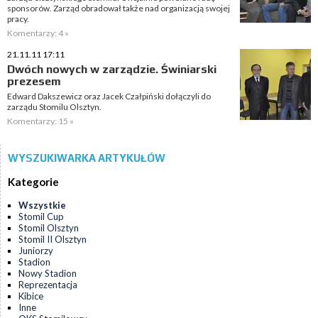
sponsorów. Zarząd obradował także nad organizacją swojej
pracy.
Komentarzy: 4 »
21.11.11 17:11
Dwóch nowych w zarządzie. Świniarski
prezesem
Edward Dakszewicz oraz Jacek Czałpiński dołączyli do
zarządu Stomilu Olsztyn.
Komentarzy: 15 »
WYSZUKIWARKA ARTYKUŁÓW
Kategorie
Wszystkie
Stomil Cup
Stomil Olsztyn
Stomil II Olsztyn
Juniorzy
Stadion
Nowy Stadion
Reprezentacja
Kibice
Inne