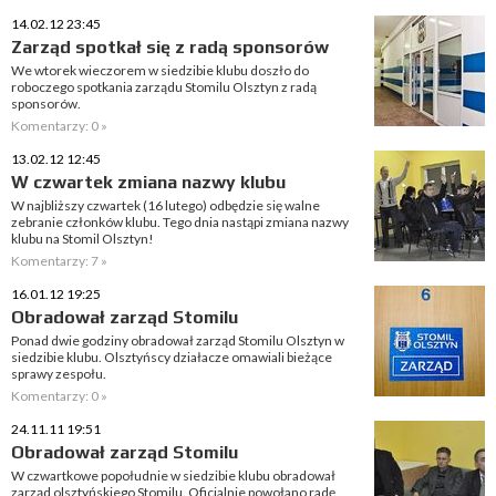
14.02.12 23:45
Zarząd spotkał się z radą sponsorów
We wtorek wieczorem w siedzibie klubu doszło do
roboczego spotkania zarządu Stomilu Olsztyn z radą
sponsorów.
Komentarzy: 0 »
13.02.12 12:45
W czwartek zmiana nazwy klubu
W najbliższy czwartek (16 lutego) odbędzie się walne
zebranie członków klubu. Tego dnia nastąpi zmiana nazwy
klubu na Stomil Olsztyn!
Komentarzy: 7 »
16.01.12 19:25
Obradował zarząd Stomilu
Ponad dwie godziny obradował zarząd Stomilu Olsztyn w
siedzibie klubu. Olsztyńscy działacze omawiali bieżące
sprawy zespołu.
Komentarzy: 0 »
24.11.11 19:51
Obradował zarząd Stomilu
W czwartkowe popołudnie w siedzibie klubu obradował
zarząd olsztyńskiego Stomilu. Oficjalnie powołano radę