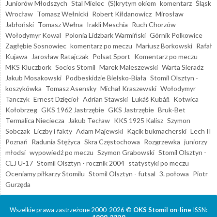
Juniorów Młodszych
Stal Mielec
(S)krytym okiem
komentarz
Śląsk
Wrocław
Tomasz Wełnicki
Robert Kiłdanowicz
Mirosław
Jabłoński
Tomasz Wełna
Irakli Meschia
Ruch Chorzów
Wołodymyr Kowal
Polonia Lidzbark Warmiński
Górnik Polkowice
Zagłębie Sosnowiec
komentarz po meczu
Mariusz Borkowski
Rafał
Kujawa
Jarosław Ratajczak
Polsat Sport
Komentarz po meczu
MKS Kluczbork
Socios Stomil
Marek Maleszewski
Warta Sieradz
Jakub Mosakowski
Podbeskidzie Bielsko-Biała
Stomil Olsztyn -
koszykówka
Tomasz Asensky
Michał Kraszewski
Wołodymyr
Tanczyk
Ernest Dzięcioł
Adrian Stawski
Lukáš Kubáň
Kotwica
Kołobrzeg
GKS 1962 Jastrzębie
GKS Jastrzębie
Bruk-Bet
Termalica Nieciecza
Jakub Tecław
KKS 1925 Kalisz
Szymon
Sobczak
Liczby i fakty
Adam Majewski
Kącik bukmacherski
Lech II
Poznań
Radunia Stężyca
Skra Częstochowa
Rozgrzewka
juniorzy
młodsi
wypowiedź po meczu
Szymon Grabowski
Stomil Olsztyn -
CLJ U-17
Stomil Olsztyn - rocznik 2004
statystyki po meczu
Oceniamy piłkarzy Stomilu
Stomil Olsztyn - futsal
3. połowa
Piotr
Gurzęda
Wszelkie prawa zastrzeżone 2000-2026 ©
OKS Stomil on-line
ISSN: