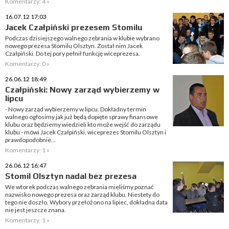
Komentarzy: 4 »
16.07.12 17:03
Jacek Czałpiński prezesem Stomilu
Podczas dzisiejszego walnego zebrania w klubie wybrano
nowego prezesa Stomilu Olsztyn. Został nim Jacek
Czałpiński. Do tej pory pełnił funkcję wiceprezesa.
Komentarzy: 0 »
26.06.12 18:49
Czałpiński: Nowy zarząd wybierzemy w
lipcu
- Nowy zarząd wybierzemy w lipcu. Dokładny termin
walnego ogłosimy jak już będą dopięte sprawy finansowe
klubu oraz będziemy wiedzieli kto może wejść do zarządu
klubu - mówi Jacek Czałpiński, wiceprezes Stomilu Olsztyn i
prawdopodobnie...
Komentarzy: 1 »
26.06.12 16:47
Stomil Olsztyn nadal bez prezesa
We wtorek podczas walnego zebrania mieliśmy poznać
nazwisko nowego prezesa oraz zarząd klubu. Niestety do
tego nie doszło. Wybory przełożono na lipiec, dokładna data
nie jest jeszcze znana.
Komentarzy: 1 »