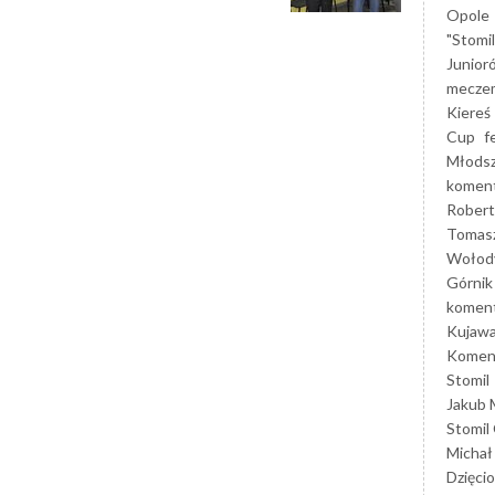
Opole
"Stomi
Junior
mecze
Kiereś
Cup
f
Młods
koment
Robert
Tomas
Wołod
Górnik
koment
Kujaw
Koment
Stomil
Jakub 
Stomil
Michał
Dzięcio