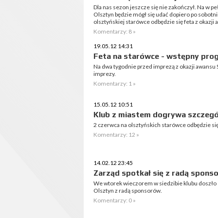
Dla nas sezon jeszcze się nie zakończył. Na w pe
Olsztyn będzie mógł się udać dopiero po sobot
olsztyńskiej starówce odbędzie się feta z okazji 
Komentarzy: 8 »
19.05.12 14:31
Feta na starówce - wstępny pro
Na dwa tygodnie przed imprezą z okazji awansu S
imprezy.
Komentarzy: 1 »
15.05.12 10:51
Klub z miastem dogrywa szczegó
2 czerwca na olsztyńskich starówce odbędzie się 
Komentarzy: 12 »
14.02.12 23:45
Zarząd spotkał się z radą spons
We wtorek wieczorem w siedzibie klubu doszło 
Olsztyn z radą sponsorów.
Komentarzy: 0 »