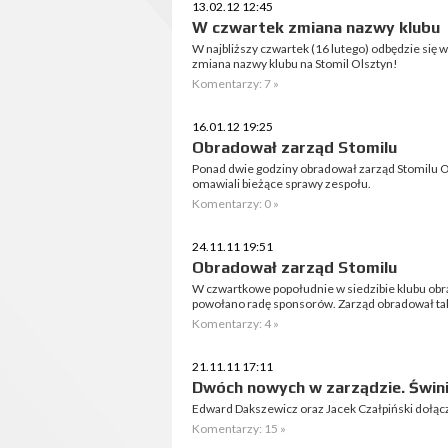
13.02.12 12:45
W czwartek zmiana nazwy klubu
W najbliższy czwartek (16 lutego) odbędzie się 
zmiana nazwy klubu na Stomil Olsztyn!
Komentarzy: 7 »
16.01.12 19:25
Obradował zarząd Stomilu
Ponad dwie godziny obradował zarząd Stomilu Ol
omawiali bieżące sprawy zespołu.
Komentarzy: 0 »
24.11.11 19:51
Obradował zarząd Stomilu
W czwartkowe popołudnie w siedzibie klubu obra
powołano radę sponsorów. Zarząd obradował takż
Komentarzy: 4 »
21.11.11 17:11
Dwóch nowych w zarządzie. Świn
Edward Dakszewicz oraz Jacek Czałpiński dołącz
Komentarzy: 15 »