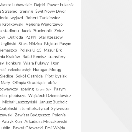
iasto Lubawskie
Dajtki
Paweł Łukasik
 Strzelec
trening
Świt Nowy Dwór
ecki
wyjazd
Robert Tunkiewicz
j Królikowski
Vęgoria Węgorzewo
 stadionu
Jacek Płuciennik
Znicz
ków
Ostróda
PZPN
Stal Rzeszów
Jegliński
Start Nidzica
Błękitni Pasym
Siemaszko
Polska U-15
Mazur Ełk
nia Kraków
Rafał Remisz
transfery
sy
konkurs
Wisła Puławy
Igor
ycki
Huragan Morąg
Polonia Pasłęk
Siedlce
Sokół Ostróda
Piotr Łysiak
 Mały
Olimpia Grudziądz
obóz
otowawczy
sparing
Pasym
Erwin Sak
kiba
plebiscyt
Wojciech Dziemidowicz
Michał Leszczyński
Janusz Bucholc
Czałpiński
stomil.olsztyn.pl
Sylwester
zewski
Zawisza Bydgoszcz
Polonia
Patryk Kun
Arkadiusz Mroczkowski
Lublin
Paweł Głowacki
Emil Wojda