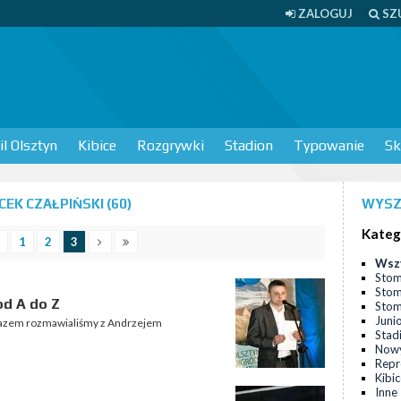
ZALOGUJ
SZ
l Olsztyn
Kibice
Rozgrywki
Stadion
Typowanie
Sk
EK CZAŁPIŃSKI (60)
WYSZ
Kateg
1
2
3
Wsz
Stom
Stom
od A do Z
Stomi
Juni
razem rozmawialiśmy z Andrzejem
Stad
Nowy
Repr
Kibi
Inne