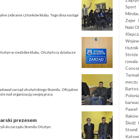
Sport
Mindau
walne zebranie członków klubu. Tego dnia nastąpi
Zejer
Naki O
Klepcz
Wojewó
Hutnik
sztyn w siedzibie klubu. Olsztyńscy działacze
Stróże
rywala
Concor
Termal
meczu
Bartos
dował zarząd olsztyńskiego Stomilu. Oficjalnie
e nad organizacją swojej pracy.
Poloni
barwac
Paweł 
Raków
iarski prezesem
Śledź
yli do zarządu Stomilu Olsztyn.
Stomil 
Katow