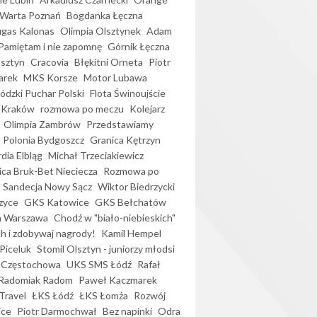
Warta Poznań
Bogdanka Łęczna
gas Kalonas
Olimpia Olsztynek
Adam
Pamiętam i nie zapomnę
Górnik Łęczna
lsztyn
Cracovia
Błękitni Orneta
Piotr
arek
MKS Korsze
Motor Lubawa
dzki Puchar Polski
Flota Świnoujście
 Kraków
rozmowa po meczu
Kolejarz
Olimpia Zambrów
Przedstawiamy
Polonia Bydgoszcz
Granica Kętrzyn
dia Elbląg
Michał Trzeciakiewicz
ica Bruk-Bet Nieciecza
Rozmowa po
Sandecja Nowy Sącz
Wiktor Biedrzycki
zyce
GKS Katowice
GKS Bełchatów
a Warszawa
Chodź w "biało-niebieskich"
h i zdobywaj nagrody!
Kamil Hempel
Piceluk
Stomil Olsztyn - juniorzy młodsi
 Częstochowa
UKS SMS Łódź
Rafał
Radomiak Radom
Paweł Kaczmarek
Travel
ŁKS Łódź
ŁKS Łomża
Rozwój
ice
Piotr Darmochwał
Bez napinki
Odra