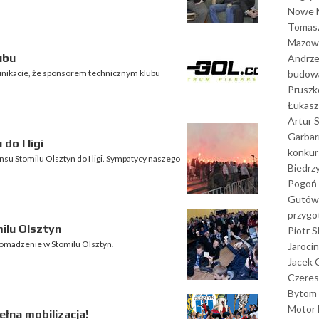
Nowe M
Tomasz
Mazowi
ubu
Andrze
budowa
unikacie, że sponsorem technicznym klubu
Prusz
Łukasz 
Artur 
Garbar
do I ligi
konkur
nsu Stomilu Olsztyn do I ligi. Sympatycy naszego
Biedrz
Pogoń 
Gutów
przyg
ilu Olsztyn
Piotr S
omadzenie w Stomilu Olsztyn.
Jarocin
Jacek 
Czeres
Bytom
Motor 
łna mobilizacja!