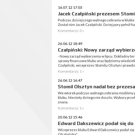
16.07.12 17:03
Jacek Czałpiński prezesem Stomi
Podczas dzisiejszego walnego zebrania w klubi
Został nim Jacek Czałpiński. Do tej pory pełnił f
Komentarzy: 0 »
26.06.12 18:49
Czałpiński: Nowy zarząd wybierz
- Nowy zarząd wybierzemy w lipcu. Dokładny ter
sprawy finansowe klubu oraz będziemy wiedzieli
Czałpiński, wiceprezes Stomilu Olsztyn i prawdo
Komentarzy: 1 »
26.06.12 16:47
Stomil Olsztyn nadal bez prezes
We wtorek podczas walnego zebrania mieliśmy 
klubu. Niestety do tego nie doszło. Wybory przeł
znana.
Komentarzy: 1 »
20.06.12 15:46
Edward Dakszewicz podał się do 
Wiceprezes klubu Edward Dakszewicz podał się d
Olsztyńska".