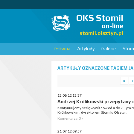
OKS Stomil
on-line
stomil.olsztyn.pl
Główna
Artykuły
Galerie
Stomi
ARTYKUŁY OZNACZONE TAGIEM JAC
13.08.12 13:37
Andrzej Królikowski przepytany 
Kontynuujemy serię wywiadów od A do Z. Tym 
Królikowskim, dyrektorem Stomilu Olsztyn.
Komentarzy: 3 »
21.07.12 09:57