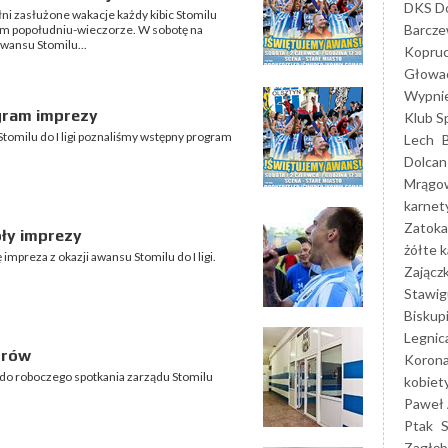
DKS Do
łni zasłużone wakacje każdy kibic Stomilu
Barcz
nim popołudniu-wieczorze. W sobotę na
awansu Stomilu...
Kopruc
Głowa
Wypni
gram imprezy
Klub S
tomilu do I ligi poznaliśmy wstępny program
Lech
Dolcan
Mrągo
karnet
Zatoka
ły imprezy
żółte k
impreza z okazji awansu Stomilu do I ligi.
Zającz
Stawig
Biskup
Legnic
orów
Korona
do roboczego spotkania zarządu Stomilu
kobiet
Paweł 
Ptak
Zagłęb