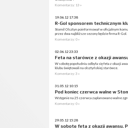
Komentarzy: 13 »
19.06.12 17:38
R-Gol sponsorem technicznym kl
Stomil Olsztyn poinformował w oficjalnym kom
przez dwa najbliższe sezony będzie firma R-Gol.
Komentarzy: 0 »
02.06.12 23:33
Feta na starówce z okazji awansu 
W sobotę popołudniu odbyła się feta z okazji awa
klubu świętowali na olsztyńskiej starówce.
Komentarzy: 3 »
31.05.12 10:15
Pod koniec czerwca walne w Stom
Wstępnie na 25 czerwca zaplanowano walne zgr
Komentarzy: 0 »
29.05.12 15:28
W sobotę feta z okazji awansu. Pe