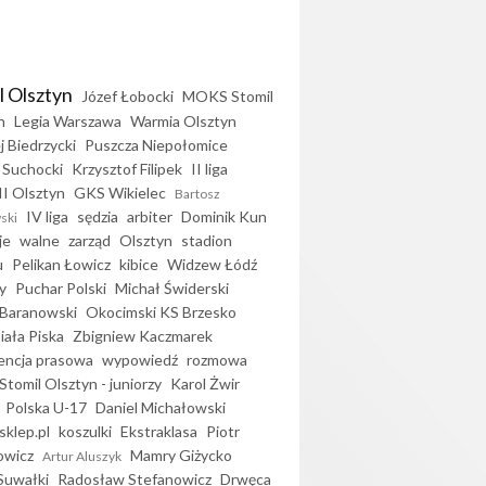
l Olsztyn
Józef Łobocki
MOKS Stomil
n
Legia Warszawa
Warmia Olsztyn
j Biedrzycki
Puszcza Niepołomice
 Suchocki
Krzysztof Filipek
II liga
II Olsztyn
GKS Wikielec
Bartosz
IV liga
sędzia
arbiter
Dominik Kun
ski
je
walne
zarząd
Olsztyn
stadion
u
Pelikan Łowicz
kibice
Widzew Łódź
y
Puchar Polski
Michał Świderski
Baranowski
Okocimski KS Brzesko
iała Piska
Zbigniew Kaczmarek
encja prasowa
wypowiedź
rozmowa
Stomil Olsztyn - juniorzy
Karol Żwir
Polska U-17
Daniel Michałowski
sklep.pl
koszulki
Ekstraklasa
Piotr
owicz
Mamry Giżycko
Artur Aluszyk
Suwałki
Radosław Stefanowicz
Drwęca