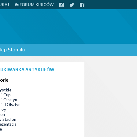
UKAJ
FORUM KIBICÓW
lep Stomilu
UKIWARKA ARTYKUŁÓW
orie
ystkie
il Cup
il Olsztyn
l II Olsztyn
orzy
ion
 Stadion
ezentacja
ce