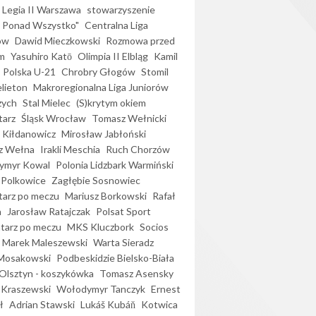
Legia II Warszawa
stowarzyszenie
l Ponad Wszystko"
Centralna Liga
ów
Dawid Mieczkowski
Rozmowa przed
m
Yasuhiro Katō
Olimpia II Elbląg
Kamil
Polska U-21
Chrobry Głogów
Stomil
elieton
Makroregionalna Liga Juniorów
zych
Stal Mielec
(S)krytym okiem
arz
Śląsk Wrocław
Tomasz Wełnicki
 Kiłdanowicz
Mirosław Jabłoński
z Wełna
Irakli Meschia
Ruch Chorzów
ymyr Kowal
Polonia Lidzbark Warmiński
 Polkowice
Zagłębie Sosnowiec
arz po meczu
Mariusz Borkowski
Rafał
a
Jarosław Ratajczak
Polsat Sport
arz po meczu
MKS Kluczbork
Socios
Marek Maleszewski
Warta Sieradz
Mosakowski
Podbeskidzie Bielsko-Biała
 Olsztyn - koszykówka
Tomasz Asensky
 Kraszewski
Wołodymyr Tanczyk
Ernest
ł
Adrian Stawski
Lukáš Kubáň
Kotwica