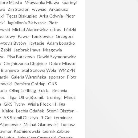
bre Miasto
Mławianka Mława
sparingi
ewo
Zin Stadion
wywiad
Arkadiusz
ki
Tęcza Biskupiec
Arka Gdynia
Piotr
cki
Jagiellonia Białystok
Piotr
ewski
Michał Alancewicz
ultras
Łódzki
portowy
Paweł Tomkiewicz
Grzegorz
Bytovia Bytów
licytacje
Adam Łopatko
 Ząbki
Jeziorak Iława
Mrągowia
wo
Pisa Barczewo
Dawid Szymonowicz
y
Chojniczanka Chojnice
Dobre Miasto
 Braniewo
Stal Stalowa Wola
WMZPN
artki
Galeria Warmińska
sponsor
Piotr
kowski
Rominta Gołdap
GKS
uda
Olimpia Elbląg
Łukta
Resovia
iec
I liga
Ultra(S)tomiL
treningi
Miedź
a
GKS Tychy
Wisła Płock
III liga
 Kielce
Lechia Gdańsk
Stomil Olsztyn -
y
AS Stomil Olsztyn
R-Gol
terminarz
Alancewicz
Michał Glanowski
Tomasz
Szymon Kaźmierowski
Górnik Zabrze
ie Lubin
Arkadiusz Czarnecki
Orange