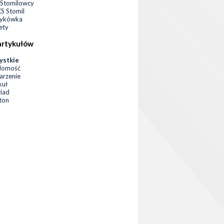
Stomilowcy
 Stomil
zykówka
ety
artykułów
ystkie
domość
rzenie
kuł
iad
eton