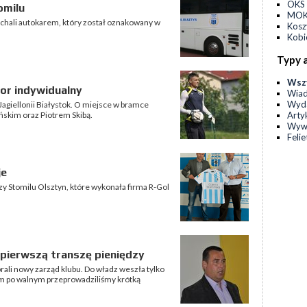
OKS 
omilu
MOKS
echali autokarem, który został oznakowany w
Kos
Kobi
Typy 
Wsz
sor indywidualny
Wia
Wyda
agiellonii Białystok. O miejsce w bramce
Arty
ńskim oraz Piotrem Skibą.
Wyw
Feli
je
zy Stomilu Olsztyn, które wykonała firma R-Gol
a pierwszą transzę pieniędzy
ali nowy zarząd klubu. Do władz weszła tylko
ym po walnym przeprowadziliśmy krótką