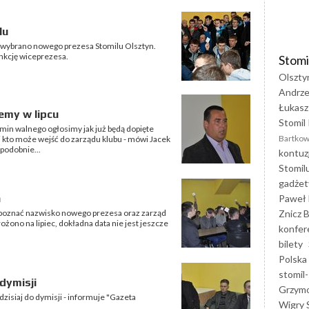
lu
e wybrano nowego prezesa Stomilu Olsztyn.
unkcję wiceprezesa.
Stomi
Olszty
Andrze
Łukasz
emy w lipcu
Stomil 
min walnego ogłosimy jak już będą dopięte
Bartkow
 kto może wejść do zarządu klubu - mówi Jacek
podobnie...
kontuz
Stomil
gadżet
a
Paweł 
Znicz B
poznać nazwisko nowego prezesa oraz zarząd
ożono na lipiec, dokładna data nie jest jeszcze
konfer
bilety
Polska
stomil-
dymisji
Grzym
zisiaj do dymisji - informuje "Gazeta
Wigry 