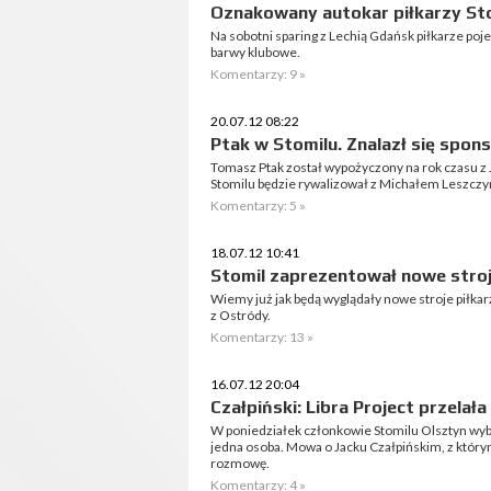
Oznakowany autokar piłkarzy St
Na sobotni sparing z Lechią Gdańsk piłkarze poj
barwy klubowe.
Komentarzy: 9 »
20.07.12 08:22
Ptak w Stomilu. Znalazł się spon
Tomasz Ptak został wypożyczony na rok czasu z J
Stomilu będzie rywalizował z Michałem Leszczy
Komentarzy: 5 »
18.07.12 10:41
Stomil zaprezentował nowe stro
Wiemy już jak będą wyglądały nowe stroje piłkar
z Ostródy.
Komentarzy: 13 »
16.07.12 20:04
Czałpiński: Libra Project przelał
W poniedziałek członkowie Stomilu Olsztyn wybr
jedna osoba. Mowa o Jacku Czałpińskim, z któr
rozmowę.
Komentarzy: 4 »