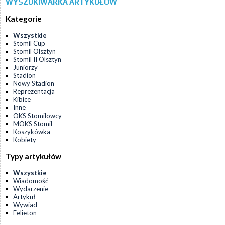
WYSZUKIWARKA ARTYKUŁÓW
Kategorie
Wszystkie
Stomil Cup
Stomil Olsztyn
Stomil II Olsztyn
Juniorzy
Stadion
Nowy Stadion
Reprezentacja
Kibice
Inne
OKS Stomilowcy
MOKS Stomil
Koszykówka
Kobiety
Typy artykułów
Wszystkie
Wiadomość
Wydarzenie
Artykuł
Wywiad
Felieton