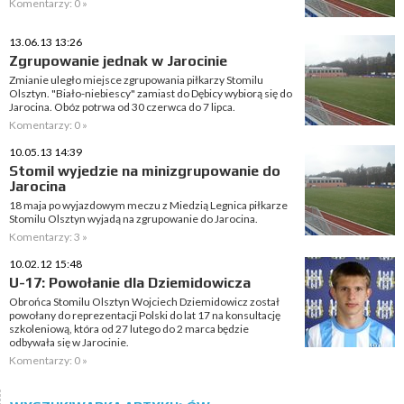
Komentarzy: 0 »
13.06.13 13:26
Zgrupowanie jednak w Jarocinie
Zmianie uległo miejsce zgrupowania piłkarzy Stomilu
Olsztyn. "Biało-niebiescy" zamiast do Dębicy wybiorą się do
Jarocina. Obóz potrwa od 30 czerwca do 7 lipca.
Komentarzy: 0 »
10.05.13 14:39
Stomil wyjedzie na minizgrupowanie do
Jarocina
18 maja po wyjazdowym meczu z Miedzią Legnica piłkarze
Stomilu Olsztyn wyjadą na zgrupowanie do Jarocina.
Komentarzy: 3 »
10.02.12 15:48
U-17: Powołanie dla Dziemidowicza
Obrońca Stomilu Olsztyn Wojciech Dziemidowicz został
powołany do reprezentacji Polski do lat 17 na konsultację
szkoleniową, która od 27 lutego do 2 marca będzie
odbywała się w Jarocinie.
Komentarzy: 0 »