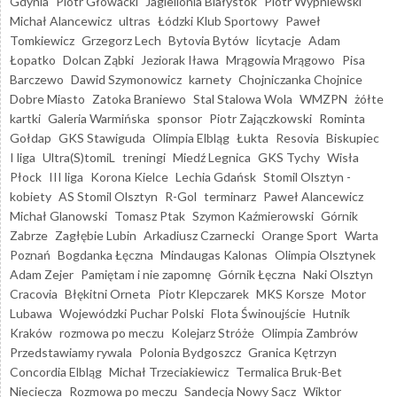
Gdynia
Piotr Głowacki
Jagiellonia Białystok
Piotr Wypniewski
Michał Alancewicz
ultras
Łódzki Klub Sportowy
Paweł
Tomkiewicz
Grzegorz Lech
Bytovia Bytów
licytacje
Adam
Łopatko
Dolcan Ząbki
Jeziorak Iława
Mrągowia Mrągowo
Pisa
Barczewo
Dawid Szymonowicz
karnety
Chojniczanka Chojnice
Dobre Miasto
Zatoka Braniewo
Stal Stalowa Wola
WMZPN
żółte
kartki
Galeria Warmińska
sponsor
Piotr Zajączkowski
Rominta
Gołdap
GKS Stawiguda
Olimpia Elbląg
Łukta
Resovia
Biskupiec
I liga
Ultra(S)tomiL
treningi
Miedź Legnica
GKS Tychy
Wisła
Płock
III liga
Korona Kielce
Lechia Gdańsk
Stomil Olsztyn -
kobiety
AS Stomil Olsztyn
R-Gol
terminarz
Paweł Alancewicz
Michał Glanowski
Tomasz Ptak
Szymon Kaźmierowski
Górnik
Zabrze
Zagłębie Lubin
Arkadiusz Czarnecki
Orange Sport
Warta
Poznań
Bogdanka Łęczna
Mindaugas Kalonas
Olimpia Olsztynek
Adam Zejer
Pamiętam i nie zapomnę
Górnik Łęczna
Naki Olsztyn
Cracovia
Błękitni Orneta
Piotr Klepczarek
MKS Korsze
Motor
Lubawa
Wojewódzki Puchar Polski
Flota Świnoujście
Hutnik
Kraków
rozmowa po meczu
Kolejarz Stróże
Olimpia Zambrów
Przedstawiamy rywala
Polonia Bydgoszcz
Granica Kętrzyn
Concordia Elbląg
Michał Trzeciakiewicz
Termalica Bruk-Bet
Nieciecza
Rozmowa po meczu
Sandecja Nowy Sącz
Wiktor