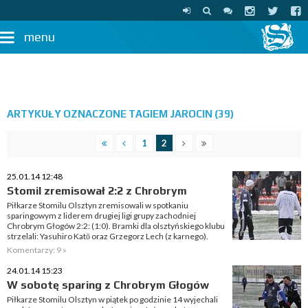
menu
ARTYKUŁY OZNACZONE TAGIEM JAROCIN (39)
1
2
25.01.14 12:48
Stomil zremisował 2:2 z Chrobrym
Piłkarze Stomilu Olsztyn zremisowali w spotkaniu
sparingowym z liderem drugiej ligi grupy zachodniej
Chrobrym Głogów 2:2: (1:0). Bramki dla olsztyńskiego klubu
strzelali: Yasuhiro Katō oraz Grzegorz Lech (z karnego).
Komentarzy: 9 »
24.01.14 15:23
W sobotę sparing z Chrobrym Głogów
Piłkarze Stomilu Olsztyn w piątek po godzinie 14 wyjechali