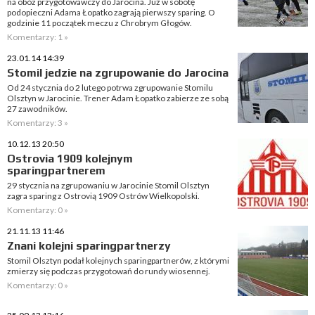
na obóz przygotowawczy do Jarocina. Już w sobotę
podopieczni Adama Łopatko zagrają pierwszy sparing. O
godzinie 11 początek meczu z Chrobrym Głogów.
Komentarzy: 1 »
23.01.14 14:39
Stomil jedzie na zgrupowanie do Jarocina
Od 24 stycznia do 2 lutego potrwa zgrupowanie Stomilu
Olsztyn w Jarocinie. Trener Adam Łopatko zabierze ze sobą
27 zawodników.
Komentarzy: 3 »
10.12.13 20:50
Ostrovia 1909 kolejnym
sparingpartnerem
29 stycznia na zgrupowaniu w Jarocinie Stomil Olsztyn
zagra sparing z Ostrovią 1909 Ostrów Wielkopolski.
Komentarzy: 0 »
21.11.13 11:46
Znani kolejni sparingpartnerzy
Stomil Olsztyn podał kolejnych sparingpartnerów, z którymi
zmierzy się podczas przygotowań do rundy wiosennej.
Komentarzy: 0 »