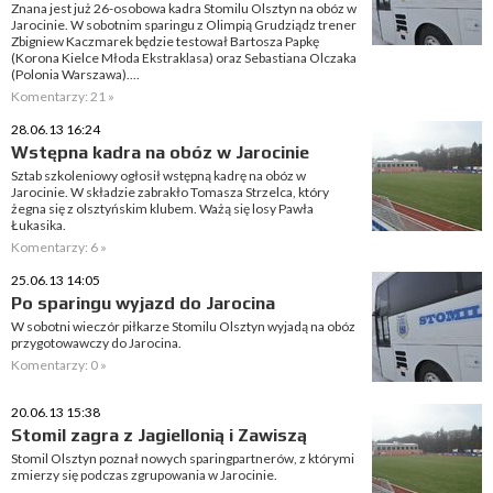
Znana jest już 26-osobowa kadra Stomilu Olsztyn na obóz w
Jarocinie. W sobotnim sparingu z Olimpią Grudziądz trener
Zbigniew Kaczmarek będzie testował Bartosza Papkę
(Korona Kielce Młoda Ekstraklasa) oraz Sebastiana Olczaka
(Polonia Warszawa)....
Komentarzy: 21 »
28.06.13 16:24
Wstępna kadra na obóz w Jarocinie
Sztab szkoleniowy ogłosił wstępną kadrę na obóz w
Jarocinie. W składzie zabrakło Tomasza Strzelca, który
żegna się z olsztyńskim klubem. Ważą się losy Pawła
Łukasika.
Komentarzy: 6 »
25.06.13 14:05
Po sparingu wyjazd do Jarocina
W sobotni wieczór piłkarze Stomilu Olsztyn wyjadą na obóz
przygotowawczy do Jarocina.
Komentarzy: 0 »
20.06.13 15:38
Stomil zagra z Jagiellonią i Zawiszą
Stomil Olsztyn poznał nowych sparingpartnerów, z którymi
zmierzy się podczas zgrupowania w Jarocinie.