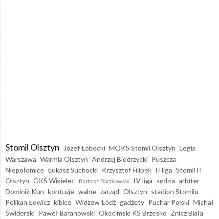
Stomil Olsztyn
Józef Łobocki
MOKS Stomil Olsztyn
Legia
Warszawa
Warmia Olsztyn
Andrzej Biedrzycki
Puszcza
Niepołomice
Łukasz Suchocki
Krzysztof Filipek
II liga
Stomil II
Olsztyn
GKS Wikielec
IV liga
sędzia
arbiter
Bartosz Bartkowski
Dominik Kun
kontuzje
walne
zarząd
Olsztyn
stadion Stomilu
Pelikan Łowicz
kibice
Widzew Łódź
gadżety
Puchar Polski
Michał
Świderski
Paweł Baranowski
Okocimski KS Brzesko
Znicz Biała