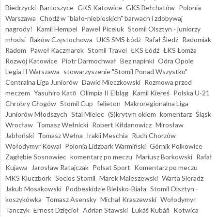
Biedrzycki
Bartoszyce
GKS Katowice
GKS Bełchatów
Polonia
Warszawa
Chodź w "biało-niebieskich" barwach i zdobywaj
nagrody!
Kamil Hempel
Paweł Piceluk
Stomil Olsztyn - juniorzy
młodsi
Raków Częstochowa
UKS SMS Łódź
Rafał Śledź
Radomiak
Radom
Paweł Kaczmarek
Stomil Travel
ŁKS Łódź
ŁKS Łomża
Rozwój Katowice
Piotr Darmochwał
Bez napinki
Odra Opole
Legia II Warszawa
stowarzyszenie "Stomil Ponad Wszystko"
Centralna Liga Juniorów
Dawid Mieczkowski
Rozmowa przed
meczem
Yasuhiro Katō
Olimpia II Elbląg
Kamil Kiereś
Polska U-21
Chrobry Głogów
Stomil Cup
felieton
Makroregionalna Liga
Juniorów Młodszych
Stal Mielec
(S)krytym okiem
komentarz
Śląsk
Wrocław
Tomasz Wełnicki
Robert Kiłdanowicz
Mirosław
Jabłoński
Tomasz Wełna
Irakli Meschia
Ruch Chorzów
Wołodymyr Kowal
Polonia Lidzbark Warmiński
Górnik Polkowice
Zagłębie Sosnowiec
komentarz po meczu
Mariusz Borkowski
Rafał
Kujawa
Jarosław Ratajczak
Polsat Sport
Komentarz po meczu
MKS Kluczbork
Socios Stomil
Marek Maleszewski
Warta Sieradz
Jakub Mosakowski
Podbeskidzie Bielsko-Biała
Stomil Olsztyn -
koszykówka
Tomasz Asensky
Michał Kraszewski
Wołodymyr
Tanczyk
Ernest Dzięcioł
Adrian Stawski
Lukáš Kubáň
Kotwica