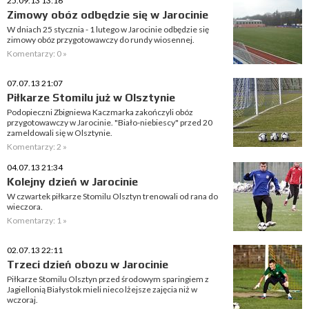
25.09.13 13:16
Zimowy obóz odbędzie się w Jarocinie
W dniach 25 stycznia - 1 lutego w Jarocinie odbędzie się
zimowy obóz przygotowawczy do rundy wiosennej.
Komentarzy: 0 »
07.07.13 21:07
Piłkarze Stomilu już w Olsztynie
Podopieczni Zbigniewa Kaczmarka zakończyli obóz
przygotowawczy w Jarocinie. "Biało-niebiescy" przed 20
zameldowali się w Olsztynie.
Komentarzy: 2 »
04.07.13 21:34
Kolejny dzień w Jarocinie
W czwartek piłkarze Stomilu Olsztyn trenowali od rana do
wieczora.
Komentarzy: 1 »
02.07.13 22:11
Trzeci dzień obozu w Jarocinie
Piłkarze Stomilu Olsztyn przed środowym sparingiem z
Jagiellonią Białystok mieli nieco lżejsze zajęcia niż w
wczoraj.