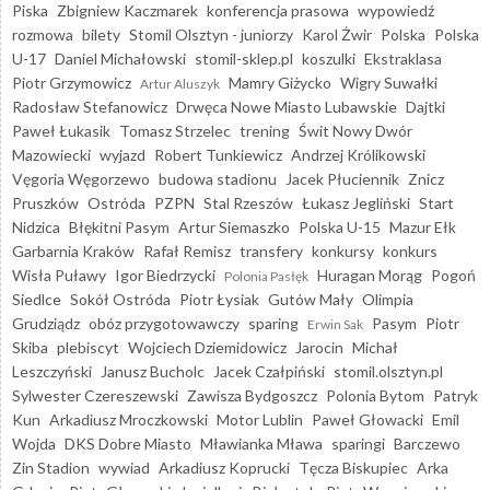
Piska
Zbigniew Kaczmarek
konferencja prasowa
wypowiedź
rozmowa
bilety
Stomil Olsztyn - juniorzy
Karol Żwir
Polska
Polska
U-17
Daniel Michałowski
stomil-sklep.pl
koszulki
Ekstraklasa
Piotr Grzymowicz
Mamry Giżycko
Wigry Suwałki
Artur Aluszyk
Radosław Stefanowicz
Drwęca Nowe Miasto Lubawskie
Dajtki
Paweł Łukasik
Tomasz Strzelec
trening
Świt Nowy Dwór
Mazowiecki
wyjazd
Robert Tunkiewicz
Andrzej Królikowski
Vęgoria Węgorzewo
budowa stadionu
Jacek Płuciennik
Znicz
Pruszków
Ostróda
PZPN
Stal Rzeszów
Łukasz Jegliński
Start
Nidzica
Błękitni Pasym
Artur Siemaszko
Polska U-15
Mazur Ełk
Garbarnia Kraków
Rafał Remisz
transfery
konkursy
konkurs
Wisła Puławy
Igor Biedrzycki
Huragan Morąg
Pogoń
Polonia Pasłęk
Siedlce
Sokół Ostróda
Piotr Łysiak
Gutów Mały
Olimpia
Grudziądz
obóz przygotowawczy
sparing
Pasym
Piotr
Erwin Sak
Skiba
plebiscyt
Wojciech Dziemidowicz
Jarocin
Michał
Leszczyński
Janusz Bucholc
Jacek Czałpiński
stomil.olsztyn.pl
Sylwester Czereszewski
Zawisza Bydgoszcz
Polonia Bytom
Patryk
Kun
Arkadiusz Mroczkowski
Motor Lublin
Paweł Głowacki
Emil
Wojda
DKS Dobre Miasto
Mławianka Mława
sparingi
Barczewo
Zin Stadion
wywiad
Arkadiusz Koprucki
Tęcza Biskupiec
Arka