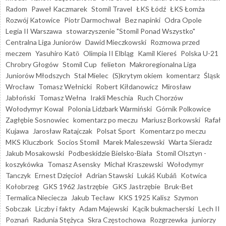
Radom
Paweł Kaczmarek
Stomil Travel
ŁKS Łódź
ŁKS Łomża
Rozwój Katowice
Piotr Darmochwał
Bez napinki
Odra Opole
Legia II Warszawa
stowarzyszenie "Stomil Ponad Wszystko"
Centralna Liga Juniorów
Dawid Mieczkowski
Rozmowa przed
meczem
Yasuhiro Katō
Olimpia II Elbląg
Kamil Kiereś
Polska U-21
Chrobry Głogów
Stomil Cup
felieton
Makroregionalna Liga
Juniorów Młodszych
Stal Mielec
(S)krytym okiem
komentarz
Śląsk
Wrocław
Tomasz Wełnicki
Robert Kiłdanowicz
Mirosław
Jabłoński
Tomasz Wełna
Irakli Meschia
Ruch Chorzów
Wołodymyr Kowal
Polonia Lidzbark Warmiński
Górnik Polkowice
Zagłębie Sosnowiec
komentarz po meczu
Mariusz Borkowski
Rafał
Kujawa
Jarosław Ratajczak
Polsat Sport
Komentarz po meczu
MKS Kluczbork
Socios Stomil
Marek Maleszewski
Warta Sieradz
Jakub Mosakowski
Podbeskidzie Bielsko-Biała
Stomil Olsztyn -
koszykówka
Tomasz Asensky
Michał Kraszewski
Wołodymyr
Tanczyk
Ernest Dzięcioł
Adrian Stawski
Lukáš Kubáň
Kotwica
Kołobrzeg
GKS 1962 Jastrzębie
GKS Jastrzębie
Bruk-Bet
Termalica Nieciecza
Jakub Tecław
KKS 1925 Kalisz
Szymon
Sobczak
Liczby i fakty
Adam Majewski
Kącik bukmacherski
Lech II
Poznań
Radunia Stężyca
Skra Częstochowa
Rozgrzewka
juniorzy