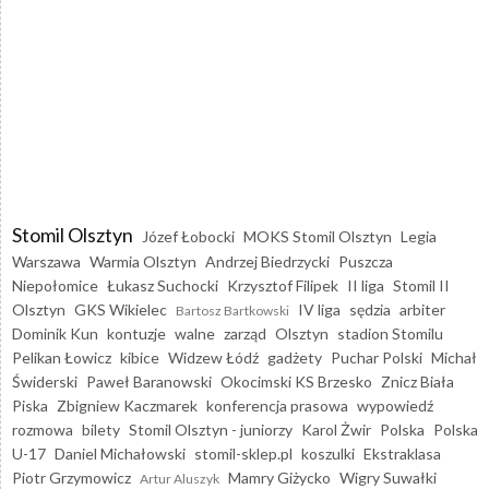
Stomil Olsztyn
Józef Łobocki
MOKS Stomil Olsztyn
Legia
Warszawa
Warmia Olsztyn
Andrzej Biedrzycki
Puszcza
Niepołomice
Łukasz Suchocki
Krzysztof Filipek
II liga
Stomil II
Olsztyn
GKS Wikielec
IV liga
sędzia
arbiter
Bartosz Bartkowski
Dominik Kun
kontuzje
walne
zarząd
Olsztyn
stadion Stomilu
Pelikan Łowicz
kibice
Widzew Łódź
gadżety
Puchar Polski
Michał
Świderski
Paweł Baranowski
Okocimski KS Brzesko
Znicz Biała
Piska
Zbigniew Kaczmarek
konferencja prasowa
wypowiedź
rozmowa
bilety
Stomil Olsztyn - juniorzy
Karol Żwir
Polska
Polska
U-17
Daniel Michałowski
stomil-sklep.pl
koszulki
Ekstraklasa
Piotr Grzymowicz
Mamry Giżycko
Wigry Suwałki
Artur Aluszyk