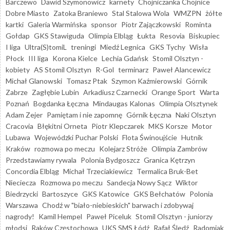
Barczewo
Dawid Szymonowicz
karnety
Chojniczanka Chojnice
Dobre Miasto
Zatoka Braniewo
Stal Stalowa Wola
WMZPN
żółte
kartki
Galeria Warmińska
sponsor
Piotr Zajączkowski
Rominta
Gołdap
GKS Stawiguda
Olimpia Elbląg
Łukta
Resovia
Biskupiec
I liga
Ultra(S)tomiL
treningi
Miedź Legnica
GKS Tychy
Wisła
Płock
III liga
Korona Kielce
Lechia Gdańsk
Stomil Olsztyn -
kobiety
AS Stomil Olsztyn
R-Gol
terminarz
Paweł Alancewicz
Michał Glanowski
Tomasz Ptak
Szymon Kaźmierowski
Górnik
Zabrze
Zagłębie Lubin
Arkadiusz Czarnecki
Orange Sport
Warta
Poznań
Bogdanka Łęczna
Mindaugas Kalonas
Olimpia Olsztynek
Adam Zejer
Pamiętam i nie zapomnę
Górnik Łęczna
Naki Olsztyn
Cracovia
Błękitni Orneta
Piotr Klepczarek
MKS Korsze
Motor
Lubawa
Wojewódzki Puchar Polski
Flota Świnoujście
Hutnik
Kraków
rozmowa po meczu
Kolejarz Stróże
Olimpia Zambrów
Przedstawiamy rywala
Polonia Bydgoszcz
Granica Kętrzyn
Concordia Elbląg
Michał Trzeciakiewicz
Termalica Bruk-Bet
Nieciecza
Rozmowa po meczu
Sandecja Nowy Sącz
Wiktor
Biedrzycki
Bartoszyce
GKS Katowice
GKS Bełchatów
Polonia
Warszawa
Chodź w "biało-niebieskich" barwach i zdobywaj
nagrody!
Kamil Hempel
Paweł Piceluk
Stomil Olsztyn - juniorzy
młodsi
Raków Częstochowa
UKS SMS Łódź
Rafał Śledź
Radomiak