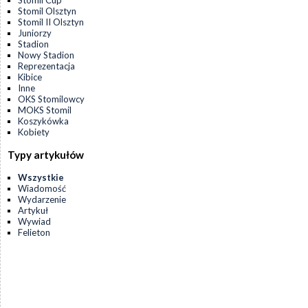
Stomil Cup
Stomil Olsztyn
Stomil II Olsztyn
Juniorzy
Stadion
Nowy Stadion
Reprezentacja
Kibice
Inne
OKS Stomilowcy
MOKS Stomil
Koszykówka
Kobiety
Typy artykułów
Wszystkie
Wiadomość
Wydarzenie
Artykuł
Wywiad
Felieton