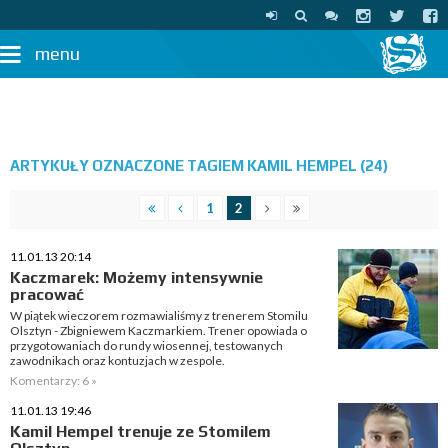
menu
ARTYKUŁY OZNACZONE TAGIEM KAMIL HEMPEL (24)
1
2
11.01.13 20:14
Kaczmarek: Możemy intensywnie
pracować
W piątek wieczorem rozmawialiśmy z trenerem Stomilu
Olsztyn - Zbigniewem Kaczmarkiem. Trener opowiada o
przygotowaniach do rundy wiosennej, testowanych
zawodnikach oraz kontuzjach w zespole.
Komentarzy: 6 »
11.01.13 19:46
Kamil Hempel trenuje ze Stomilem