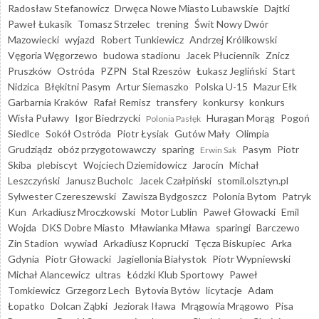
Radosław Stefanowicz
Drwęca Nowe Miasto Lubawskie
Dajtki
Paweł Łukasik
Tomasz Strzelec
trening
Świt Nowy Dwór
Mazowiecki
wyjazd
Robert Tunkiewicz
Andrzej Królikowski
Vęgoria Węgorzewo
budowa stadionu
Jacek Płuciennik
Znicz
Pruszków
Ostróda
PZPN
Stal Rzeszów
Łukasz Jegliński
Start
Nidzica
Błękitni Pasym
Artur Siemaszko
Polska U-15
Mazur Ełk
Garbarnia Kraków
Rafał Remisz
transfery
konkursy
konkurs
Wisła Puławy
Igor Biedrzycki
Huragan Morąg
Pogoń
Polonia Pasłęk
Siedlce
Sokół Ostróda
Piotr Łysiak
Gutów Mały
Olimpia
Grudziądz
obóz przygotowawczy
sparing
Pasym
Piotr
Erwin Sak
Skiba
plebiscyt
Wojciech Dziemidowicz
Jarocin
Michał
Leszczyński
Janusz Bucholc
Jacek Czałpiński
stomil.olsztyn.pl
Sylwester Czereszewski
Zawisza Bydgoszcz
Polonia Bytom
Patryk
Kun
Arkadiusz Mroczkowski
Motor Lublin
Paweł Głowacki
Emil
Wojda
DKS Dobre Miasto
Mławianka Mława
sparingi
Barczewo
Zin Stadion
wywiad
Arkadiusz Koprucki
Tęcza Biskupiec
Arka
Gdynia
Piotr Głowacki
Jagiellonia Białystok
Piotr Wypniewski
Michał Alancewicz
ultras
Łódzki Klub Sportowy
Paweł
Tomkiewicz
Grzegorz Lech
Bytovia Bytów
licytacje
Adam
Łopatko
Dolcan Ząbki
Jeziorak Iława
Mrągowia Mrągowo
Pisa